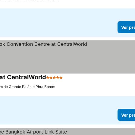
Ver pr
at CentralWorld
5 Estrelas
Ver preços
km de Grande Palácio Phra Borom
Ver pr