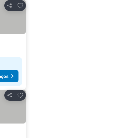
Adicionar aos favoritos
Partilhar
eços
Adicionar aos favoritos
Partilhar