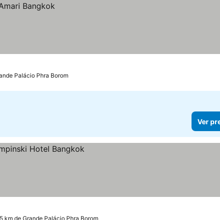
rande Palácio Phra Borom
Ver pr
.5 km de Grande Palácio Phra Borom