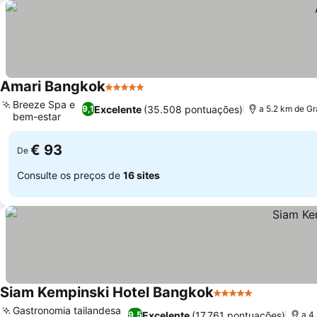
Amari Bangkok
5 Estrelas
Ver preços
Breeze Spa e
Excelente
(35.508 pontuações)
9,1
a 5.2 km de G
bem-estar
Ver preços
€ 93
De
Consulte os preços de
16 sites
Siam Kempinski Hotel Bangkok
5 Estrelas
Ver preços
Gastronomia tailandesa
Excelente
(17.761 pontuações)
9,5
a 4