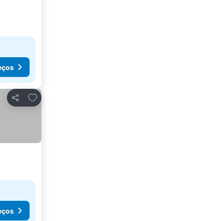
eços
Adicionar aos favoritos
Partilhar
eços