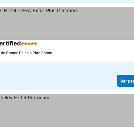
rtified
5 Estrelas
Ver preços
m de Grande Palácio Phra Borom
Ver pr