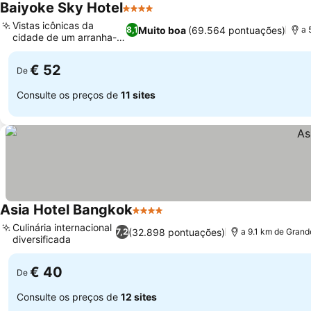
Baiyoke Sky Hotel
4 Estrelas
Ver preços
Vistas icônicas da
Muito boa
(69.564 pontuações)
8,1
a 
cidade de um arranha-
Ver preços
céu
€ 52
De
Consulte os preços de
11 sites
Asia Hotel Bangkok
4 Estrelas
Ver preços
Culinária internacional
(32.898 pontuações)
7,2
a 9.1 km de Grand
diversificada
Ver preços
€ 40
De
Consulte os preços de
12 sites