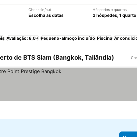
Check-in/out
Hóspedes e quartos
Escolha as datas
2 hóspedes, 1 quarto
éis
Avaliação: 8,0+
Pequeno-almoço incluído
Piscina
Ar condic
rto de BTS Siam (Bangkok, Tailândia)
Com
s
er preços