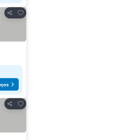
Adicionar aos favoritos
Partilhar
eços
Adicionar aos favoritos
Partilhar