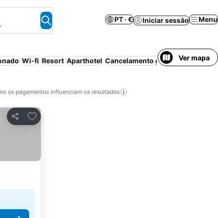
PT · €
Menu
Iniciar sessão
.
Ver mapa
ionado
Wi-fi
Resort
Aparthotel
Cancelamento gratuito
Luxuoso
o os pagamentos influenciam os resultados
Adicionar aos favoritos
Partilhar