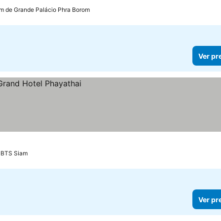
km de Grande Palácio Phra Borom
Ver pr
e BTS Siam
Ver pr