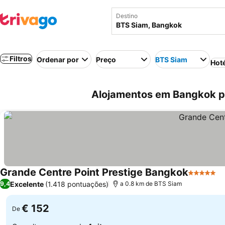
Destino
Filtros
Ordenar por
Preço
BTS Siam
Hot
Alojamentos em Bangkok pe
Grande Centre Point Prestige Bangkok
5 Estrela
V
Excelente
(1.418 pontuações)
9,4
a 0.8 km de BTS Siam
€ 152
De