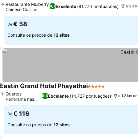
Restaurante Mulberry
Excelente
(81.770 pontuações)
8,7
a 5.3 
Chinese Cuisine
Ver preços
€ 58
De
Consulte os preços de
12 sites
Eastin Grand Hotel Phayathai
5 Estrelas
Ver preços
Quartos
Excelente
(14.727 pontuações)
9,6
a 1.2 km d
Panorama nas
Ver preços
alturas
€ 116
De
Consulte os preços de
12 sites