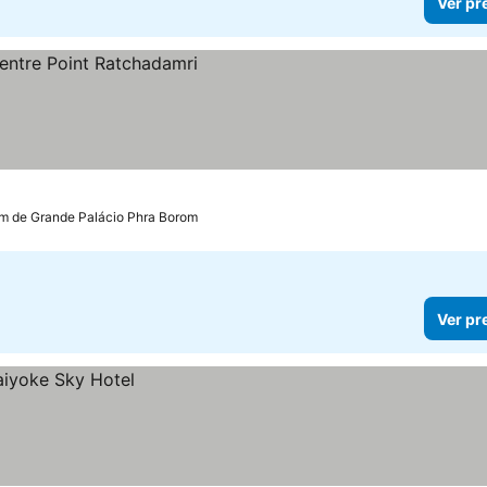
Ver pr
ços
km de Grande Palácio Phra Borom
Ver pr