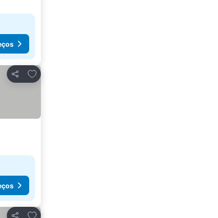
eços
Adicionar aos favoritos
Partilhar
eços
Adicionar aos favoritos