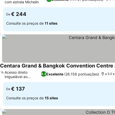
com estrela Michelin
Ver preços
€ 244
De
Consulte os preços de
11 sites
Centara Grand & Bangkok Convention Centre 
Acesso direto
Excelente
(26.156 pontuações)
9,3
a 5.0 
inigualável ao
Ver preços
shopping
€ 137
De
Consulte os preços de
15 sites