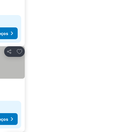
eços
Adicionar aos favoritos
Partilhar
eços