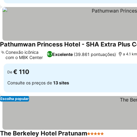
Pathumwan Princess Hotel - SHA Extra Plus Ce
Conexão icônica
Excelente
(39.861 pontuações)
9,1
a 4.1 k
com o MBK Center
Ver preços
€ 110
De
Consulte os preços de
13 sites
Escolha popular
The Berkeley Hotel Pratunam
5 Estrelas
Ver preços