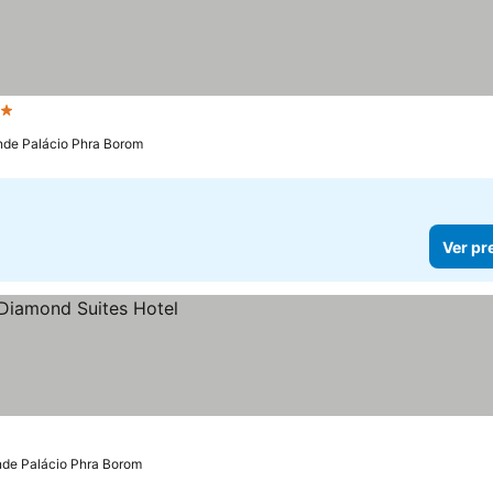
Estrelas
Ver preços
nde Palácio Phra Borom
Ver pr
nde Palácio Phra Borom