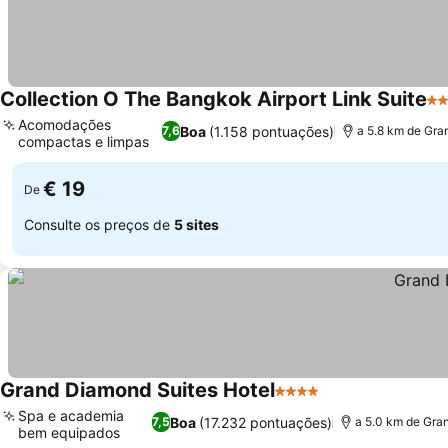
Collection O The Bangkok Airport Link Suite
3 
Acomodações
Boa
(1.158 pontuações)
7,6
a 5.8 km de Gra
compactas e limpas
Ver preços
€ 19
De
Consulte os preços de
5 sites
Grand Diamond Suites Hotel
4 Estrelas
Ver preços
Spa e academia
Boa
(17.232 pontuações)
7,5
a 5.0 km de Gra
bem equipados