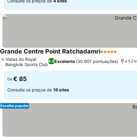
Consulte os preços de
4 sites
Grande Centre Point Ratchadamri
5 Estrelas
Ver pre
Vistas do Royal
Excelente
(30.901 pontuações)
8,9
a 5.2 
Bangkok Sports Club
Ver preços
€ 85
De
Consulte os preços de
16 sites
Escolha popular