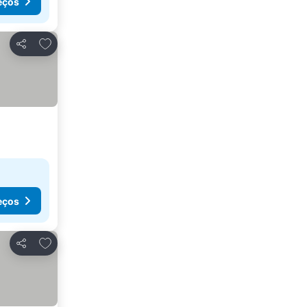
eços
Adicionar aos favoritos
Partilhar
eços
Adicionar aos favoritos
Partilhar