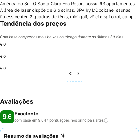
América do Sul. O Santa Clara Eco Resort possui 93 apartamentos.
A área de lazer dispõe de 6 piscinas, SPA by L’Occitane, saunas,
fitness center, 2 quadras de tênis, mini golf, vôlei e spirobol, campo
Tendência dos preços
de futebol, Pub. Para as crianças tem monitoria, mini fazenda,
playground, brinquedoteca, espaço teen, passeios de carreta,
buffet infantil e flexibilidade de horários das refeições. Para os
Com base nos preços mais baixos no trivago durante os últimos 30 dias
menores de 3 anos, babás e a cozinha da mamãe. O Santa Clara
€ 0
possui um parque de aventuras com: rapel em cachoeira, circuitos
de arvorismo (adulto e infantil), megatirolesa, arco e flecha, parede
€ 0
de escalada, passeio de caiaque, acquaball, cavalgada e centro
€ 0
hípico com aulas de equitação. A diária inclui pensão completa e as
seguintes atividades de aventura: megatirolesa, arvorismo para
adultos e crianças, rapel, arco e flecha, parede de escalada e
passeio de caiaque.
Avaliações
Excelente
9,6
com base em 9.047 pontuações nos principais
sites
Resumo de avaliações