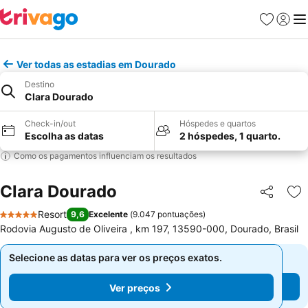
Favoritos
Iniciar
Me
Ver todas as estadias em Dourado
Destino
Clara Dourado
Check-in/out
Hóspedes e quartos
Escolha as datas
2 hóspedes, 1 quarto.
Como os pagamentos influenciam os resultados
Clara Dourado
Partilhar
Ad
Resort
9,6
Excelente
(
9.047 pontuações
)
5 Estrelas
Rodovia Augusto de Oliveira , km 197, 13590-000, Dourado, Brasil
Selecione as datas para ver os preços exatos.
Selecione as datas para ver os preços exatos.
Ver preços
Ver preços