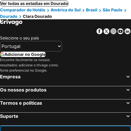
Ver todas as estadias em Dourado
Comparador de Hotéis
América do Sul
Brasil
São Paulo
Dourado
Clara Dourado
Facebook
Twitter
Insta
Yo
Selecione o seu país
Adicionar no Google
Encontre facilmente os nossos
resultados: adicione o trivago como
fonte preferencial no Google.
Empresa
Os nossos produtos
Termos e políticas
Suporte