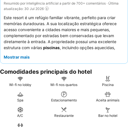
Resumido por inteligência artificial a partir de 700+ comentários · Última
atualização: 30 Jul 2026
Este resort é um refúgio familiar vibrante, perfeito para criar
memórias duradouras. A sua localização estratégica oferece
acesso conveniente a cidades maiores e mais pequenas,
complementado por estradas bem conservadas que levam
diretamente à entrada. A propriedade possui uma excelente
estrutura com várias
piscinas
, incluindo opções aquecidas,
cobertas e de beiral infinito, além de uma praia artificial única
Mostrar mais
com um escorrega aquático. Os hóspedes elogiam
consistentemente o
staff
atencioso e profissional, com
Comodidades principais do hotel
destaques para a gastronomia "impecável", "extraordinária" e
"sensacional", que apresenta uma grande variedade de opções
e sobremesas elaboradas. Para uma experiência
Wi-fi no lobby
Wi-fi nos quartos
Piscina
verdadeiramente relaxante, considere reservar um quarto
virado para o jardim para uma estadia mais tranquila.
Spa
Estacionamento
Aceita animais
A/C
Restaurante
Bar no hotel