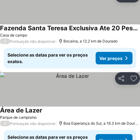
Fazenda Santa Teresa Exclusiva Ate 20 Pessoas
Ver preços
Casa de campo
/
Bocaina, a 12.2 km de Dourado
Pontuação não disponível
Selecione as datas para ver os preços
Ver preços
exatos.
Partilhar
Ad
Área de Lazer
Ver preços
Parque de campismo
/
Boa Esperança do Sul, a 16.3 km de Dourad
Pontuação não disponível
Selecione as datas para ver os preços