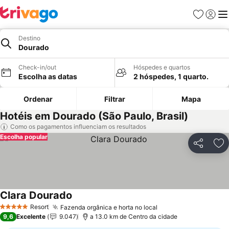
Favoritos
Iniciar
Me
Destino
Dourado
Check-in/out
Hóspedes e quartos
Escolha as datas
2 hóspedes, 1 quarto.
Ordenar
Filtrar
Mapa
Hotéis em Dourado (São Paulo, Brasil)
Como os pagamentos influenciam os resultados
Escolha popular
Partilhar
Ad
Clara Dourado
Ver preços
Resort
Fazenda orgânica e horta no local
Ver preços
5 Estrelas
9,6
Excelente
9.047
a 13.0 km de Centro da cidade