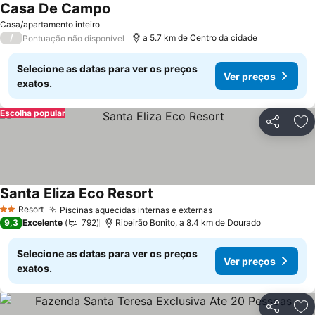
Casa De Campo
Ver preços
Casa/apartamento inteiro
/
a 5.7 km de Centro da cidade
Pontuação não disponível
Selecione as datas para ver os preços
Ver preços
exatos.
Escolha popular
Partilhar
Ad
Santa Eliza Eco Resort
Ver preços
Resort
Piscinas aquecidas internas e externas
Ver preços
2 Estrelas
9,3
Excelente
792
Ribeirão Bonito, a 8.4 km de Dourado
Selecione as datas para ver os preços
Ver preços
exatos.
Partilhar
Ad