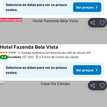
Selecione as datas para ver os preços
Ver preços
exatos.
Escolha popular
Partilhar
Ad
Hotel Fazenda Bela Vista
Ver preços
Hotel
Estadia autêntica em fazenda de café do século XIX
Ver preç
3 Estrelas
9,6
Excelente
525
a 3.8 km de Centro da cidade
Selecione as datas para ver os preços
Ver preços
exatos.
Partilhar
Ad