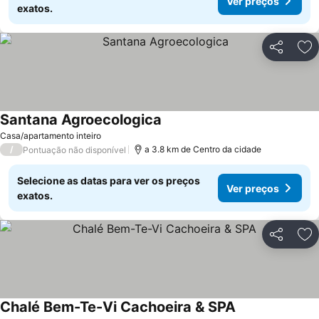
Ver preços
exatos.
Partilhar
Ad
Santana Agroecologica
Ver preços
Casa/apartamento inteiro
/
a 3.8 km de Centro da cidade
Pontuação não disponível
Selecione as datas para ver os preços
Ver preços
exatos.
Partilhar
Ad
Chalé Bem-Te-Vi Cachoeira & SPA
Ver preços