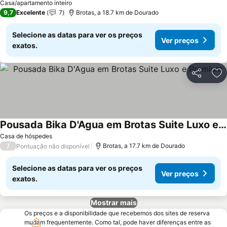
Casa/apartamento inteiro
9,7
Excelente
7
Brotas, a 18.7 km de Dourado
Selecione as datas para ver os preços
Ver preços
exatos.
Partilhar
Ad
Pousada Bika D'Agua em Brotas Suite Luxo e Premium
Ver preços
Casa de hóspedes
/
Brotas, a 17.7 km de Dourado
Pontuação não disponível
Selecione as datas para ver os preços
Ver preços
exatos.
Mostrar mais
Os preços e a disponibilidade que recebemos dos sites de reserva
mudam frequentemente. Como tal, pode haver diferenças entre as