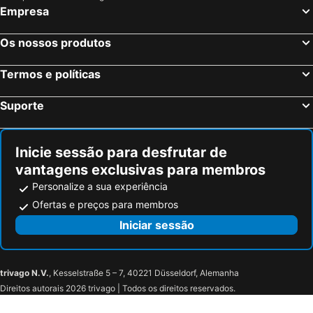
Empresa
Fortaleza, Ceará Hotéis
Natal, Rio Grande do Norte Hotéis
Foz do Iguaçu, Paraná Hotéis
Porto de Galinhas, Pernambuco Hotéis
Os nossos produtos
Salvador, Bahia Hotéis
Maceió, Alagoas Hotéis
Termos e políticas
Porto Seguro, Bahia Hotéis
Suporte
Inicie sessão para desfrutar de
vantagens exclusivas para membros
Personalize a sua experiência
Ofertas e preços para membros
Iniciar sessão
trivago N.V.
, Kesselstraße 5 – 7, 40221 Düsseldorf, Alemanha
Direitos autorais 2026 trivago | Todos os direitos reservados.