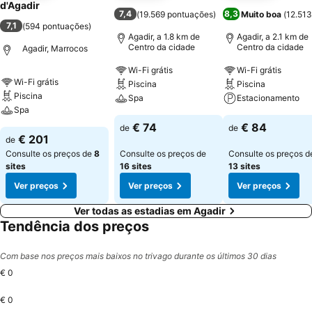
d'Agadir
7,4
8,3
(
19.569 pontuações
)
Muito boa
(
12.513
7,1
(
594 pontuações
)
Agadir, a 1.8 km de
Agadir, a 2.1 km de
Centro da cidade
Centro da cidade
Agadir, Marrocos
Wi-Fi grátis
Wi-Fi grátis
Wi-Fi grátis
Piscina
Piscina
Piscina
Spa
Estacionamento
Spa
€ 74
€ 84
de
de
€ 201
de
Consulte os preços de
8
Consulte os preços de
Consulte os preços d
sites
16 sites
13 sites
Ver preços
Ver preços
Ver preços
Ver todas as estadias em Agadir
Tendência dos preços
Com base nos preços mais baixos no trivago durante os últimos 30 dias
€ 0
€ 0