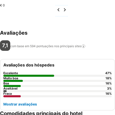
€ 0
Avaliações
7,1
com base em 594 pontuações nos principais
sites
Avaliações dos hóspedes
Excelente
47
%
Muito boa
18
%
Boa
16
%
Aceitável
3
%
Fraca
16
%
Mostrar avaliações
Comodidades principais do hotel