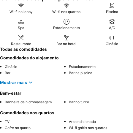
Wi-fi no lobby
Wi-fi nos quartos
Piscina
Spa
Estacionamento
A/C
Restaurante
Bar no hotel
Ginásio
Todas as comodidades
Comodidades do alojamento
Ginásio
Estacionamento
Bar
Bar na piscina
Mostrar mais
Bem-estar
Banheira de hidromassagem
Banho turco
Comodidades nos quartos
TV
Ar condicionado
Cofre no quarto
Wi-fi grátis nos quartos