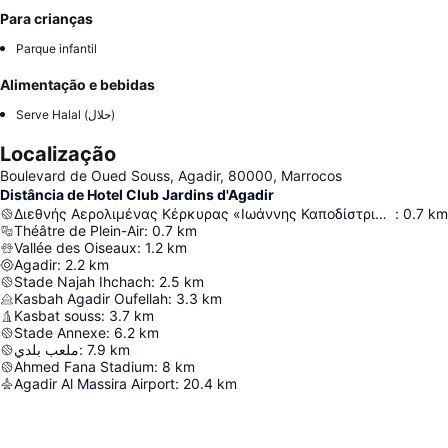
Para crianças
Parque infantil
Alimentação e bebidas
Serve Halal (حلال)
Localização
Boulevard de Oued Souss, Agadir, 80000, Marrocos
Distância de Hotel Club Jardins d'Agadir
Διεθνής Αερολιμένας Κέρκυρας «Ιωάννης Καποδίστριας»
:
0.7
km
Théâtre de Plein-Air
:
0.7
km
Vallée des Oiseaux
:
1.2
km
Agadir
:
2.2
km
Stade Najah Ihchach
:
2.5
km
Kasbah Agadir Oufellah
:
3.3
km
Kasbat souss
:
3.7
km
Stade Annexe
:
6.2
km
ملعب بلدي
:
7.9
km
Ahmed Fana Stadium
:
8
km
Agadir Al Massira Airport
:
20.4
km