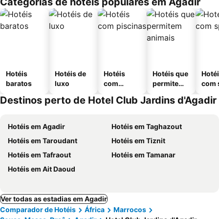
Categorias de hotéis populares em Agadir
Hotéis
Hotéis de
Hotéis
Hotéis que
Hoté
baratos
luxo
com
permitem
com 
piscinas
animais
Destinos perto de Hotel Club Jardins d'Agadir
Hotéis em Agadir
Hotéis em Taghazout
Hotéis em Taroudant
Hotéis em Tiznit
Hotéis em Tafraout
Hotéis em Tamanar
Hotéis em Ait Daoud
Ver todas as estadias em Agadir
Comparador de Hotéis
África
Marrocos