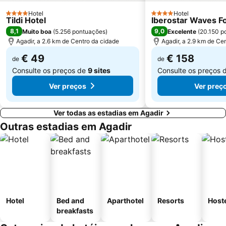
Hotel
Hotel
4 Estrelas
4 Estrelas
Tildi Hotel
Iberostar Waves F
8,1
9,0
Muito boa
(
5.256 pontuações
)
Excelente
(
20.150 p
Agadir, a 2.6 km de Centro da cidade
Agadir, a 2.9 km de Ce
€ 49
€ 158
de
de
Consulte os preços de
9 sites
Consulte os preços 
Ver preços
Ver preç
Ver todas as estadias em Agadir
Outras estadias em Agadir
Hotel
Bed and
Aparthotel
Resorts
Host
breakfasts