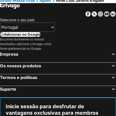
Souss-Massa-Draâ
Agadir
Hotel Club Jardins d'Agadir
Facebook
Twitter
Insta
Yo
Selecione o seu país
Adicionar no Google
Encontre facilmente os nossos
resultados: adicione o trivago como
fonte preferencial no Google.
Empresa
Os nossos produtos
Termos e políticas
Suporte
Inicie sessão para desfrutar de
vantagens exclusivas para membros