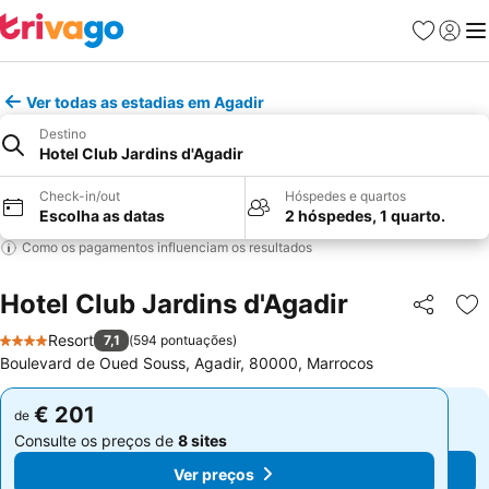
Favoritos
Iniciar
Me
Ver todas as estadias em Agadir
Destino
Hotel Club Jardins d'Agadir
Check-in/out
Hóspedes e quartos
Escolha as datas
2 hóspedes, 1 quarto.
Como os pagamentos influenciam os resultados
Hotel Club Jardins d'Agadir
Partilhar
Ad
Resort
7,1
(
594 pontuações
)
4 Estrelas
Boulevard de Oued Souss, Agadir, 80000, Marrocos
€ 201
€ 201
de
de
Consulte os preços de
8 sites
Consulte os preços de
8 sites
Ver preços
Ver preços