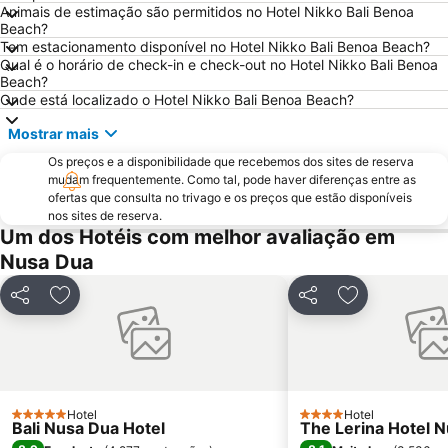
Animais de estimação são permitidos no Hotel Nikko Bali Benoa
Petitenget
Pantai Blue Lagoon
Beach?
Tem estacionamento disponível no Hotel Nikko Bali Benoa Beach?
Qual é o horário de check-in e check-out no Hotel Nikko Bali Benoa
Beach?
Onde está localizado o Hotel Nikko Bali Benoa Beach?
Mostrar mais
Os preços e a disponibilidade que recebemos dos sites de reserva
mudam frequentemente. Como tal, pode haver diferenças entre as
ofertas que consulta no trivago e os preços que estão disponíveis
nos sites de reserva.
Um dos Hotéis com melhor avaliação em
Nusa Dua
Partilhar
Adicionar aos favoritos
Partilhar
Adicionar aos
Hotel
Hotel
5 Estrelas
4 Estrelas
Bali Nusa Dua Hotel
The Lerina Hotel 