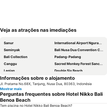
Veja as atrações nas imediações
Ampliar mapa
Sanur
International Airport Ngurah Rai
Seminyak
Bali Nusa Dua Convention Center
Bali Collection
Padang-Padang
Canggu
Sacred Monkey Forest Sanctuary
Legian
Double Six Beach
Informações sobre o alojamento
Bingin
Traditional Market of Ubud
Jl. Pratama No.68X, Tanjung, Nusa Dua, 80363, Indonésia
Sukawati Art Market
The Umalas Equestrian Resort
Mostrar mais
Pura Luhur Ulu Watu
Berawa
Perguntas frequentes sobre Hotel Nikko Bali
Bali Spirit Festival
Garuda Visnu Kencana Cultural Park
Benoa Beach
Poppies Lane 1
Poppies Lane 2
Tem piscina no Hotel Nikko Bali Benoa Beach?