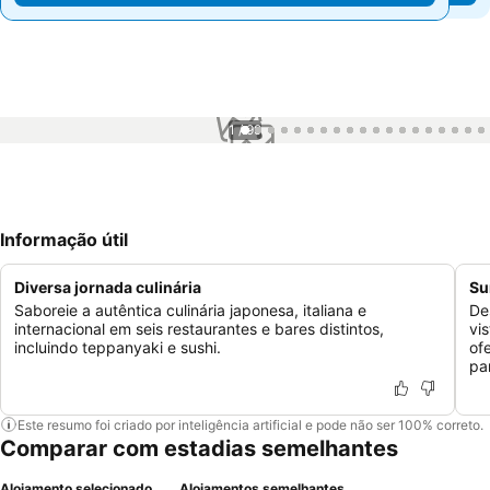
1 / 99
Informação útil
Diversa jornada culinária
Su
Saboreie a autêntica culinária japonesa, italiana e
De
internacional em seis restaurantes e bares distintos,
vi
incluindo teppanyaki e sushi.
of
pa
Este resumo foi criado por inteligência artificial e pode não ser 100% correto.
Comparar com estadias semelhantes
Alojamento selecionado
Alojamentos semelhantes