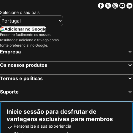
Facebook
Twitter
Insta
Yo
Selecione o seu país
Adicionar no Google
Encontre facilmente os nossos
resultados: adicione o trivago como
fonte preferencial no Google.
Empresa
Os nossos produtos
Termos e políticas
Suporte
Inicie sessão para desfrutar de
vantagens exclusivas para membros
Personalize a sua experiência