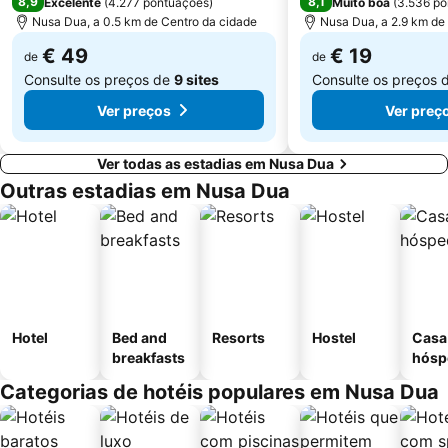
8,9
8,1
Excelente
(
4.277 pontuações
)
Muito boa
(
3.536 po
Nusa Dua, a 0.5 km de Centro da cidade
Nusa Dua, a 2.9 km de
€ 49
€ 19
de
de
Consulte os preços de
9 sites
Consulte os preços 
Ver preços
Ver preç
Ver todas as estadias em Nusa Dua
Outras estadias em Nusa Dua
Hotel
Bed and
Resorts
Hostel
Casa
breakfasts
hósp
Categorias de hotéis populares em Nusa Dua