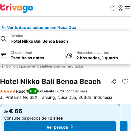
Favoritos
Iniciar
Me
Ver todas as estadias em Nusa Dua
Destino
Hotel Nikko Bali Benoa Beach
Check-in/out
Hóspedes e quartos
Escolha as datas
2 hóspedes, 1 quarto.
Como os pagamentos influenciam os resultados
Hotel Nikko Bali Benoa Beach
Partilhar
Ad
Resort
8,6
Excelente
(
7.720 pontuações
)
5 Estrelas
Jl. Pratama No.68X, Tanjung, Nusa Dua, 80363, Indonésia
€ 66
€ 66
de
de
Consulte os preços de
12 sites
Consulte os preços de
12 sites
Ver preços
Ver preços