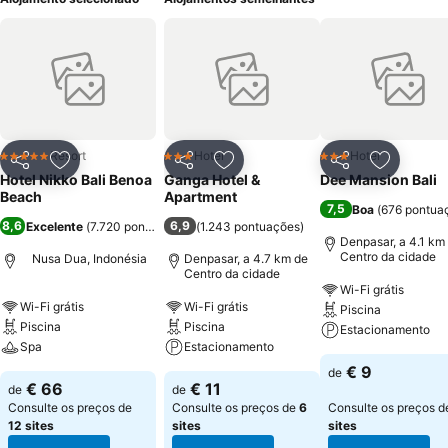
Resort
Hotel
Hotel
5 Estrelas
3 Estrelas
3 Estrelas
Partilhar
Adicionar aos favoritos
Partilhar
Adicionar aos favoritos
Partilhar
Adicionar
Hotel Nikko Bali Benoa
Ganga Hotel &
Dee Mansion Bali
Beach
Apartment
7,5
Boa
(
676 pontua
8,6
6,9
Excelente
(
7.720 pontuações
)
(
1.243 pontuações
)
Denpasar, a 4.1 km
Centro da cidade
Nusa Dua, Indonésia
Denpasar, a 4.7 km de
Centro da cidade
Wi-Fi grátis
Wi-Fi grátis
Wi-Fi grátis
Piscina
Piscina
Piscina
Estacionamento
Spa
Estacionamento
€ 9
de
€ 66
€ 11
de
de
Consulte os preços de
Consulte os preços de
6
Consulte os preços 
12 sites
sites
sites