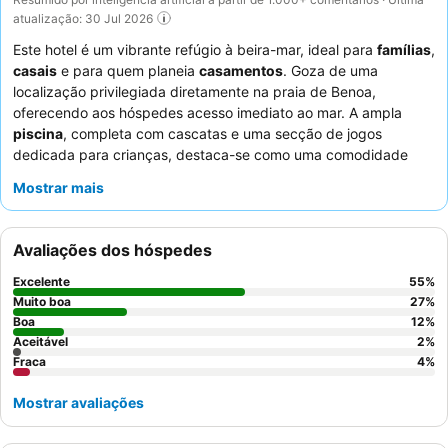
atualização: 30 Jul 2026
Este hotel é um vibrante refúgio à beira-mar, ideal para
famílias
,
casais
e para quem planeia
casamentos
. Goza de uma
localização privilegiada diretamente na praia de Benoa,
oferecendo aos hóspedes acesso imediato ao mar. A ampla
piscina
, completa com cascatas e uma secção de jogos
dedicada para crianças, destaca-se como uma comodidade
chave para todas as idades. Os hóspedes elogiam
Mostrar mais
consistentemente a simpatia excecional do
staff
e as diversas
ofertas culinárias, particularmente o extenso
buffet de
pequeno-almoço
e os autênticos restaurantes japoneses e
Avaliações dos hóspedes
italianos no local. Para uma experiência verdadeiramente
relaxante, considere reservar um quarto com uma
banheira
Excelente
55
%
grande
para descontrair após um dia de atividades.
Muito boa
27
%
Boa
12
%
Aceitável
2
%
Fraca
4
%
Mostrar avaliações