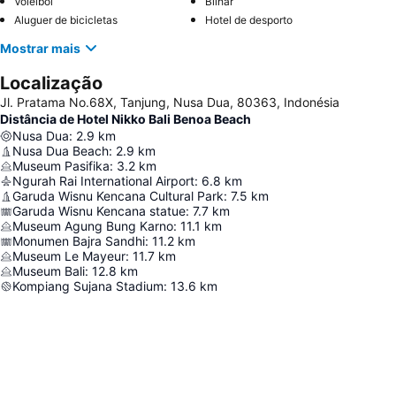
Voleibol
Bilhar
Aluguer de bicicletas
Hotel de desporto
Mostrar mais
Localização
Jl. Pratama No.68X, Tanjung, Nusa Dua, 80363, Indonésia
Distância de Hotel Nikko Bali Benoa Beach
Nusa Dua
:
2.9
km
Nusa Dua Beach
:
2.9
km
Museum Pasifika
:
3.2
km
Ngurah Rai International Airport
:
6.8
km
Garuda Wisnu Kencana Cultural Park
:
7.5
km
Garuda Wisnu Kencana statue
:
7.7
km
Museum Agung Bung Karno
:
11.1
km
Monumen Bajra Sandhi
:
11.2
km
Museum Le Mayeur
:
11.7
km
Museum Bali
:
12.8
km
Kompiang Sujana Stadium
:
13.6
km