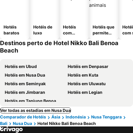
Hotéis
Hotéis de
Hotéis
Hotéis que
Hoté
baratos
luxo
com
permitem
com 
piscinas
animais
Destinos perto de Hotel Nikko Bali Benoa
Beach
Hotéis em Ubud
Hotéis em Denpasar
Hotéis em Nusa Dua
Hotéis em Kuta
Hotéis em Seminyak
Hotéis em Uluwatu
Hotéis em Jimbaran
Hotéis em Legian
Hotéis em Tanjung Benoa
Ver todas as estadias em Nusa Dua
Comparador de Hotéis
Ásia
Indonésia
Nusa Tenggara
Bali
Nusa Dua
Hotel Nikko Bali Benoa Beach