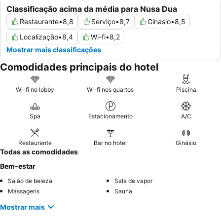
Classificação acima da média para Nusa Dua
Restaurante
•
8,8
Serviço
•
8,7
Ginásio
•
8,5
Localização
•
8,4
Wi-fi
•
8,2
Mostrar mais classificações
Comodidades principais do hotel
Wi-fi no lobby
Wi-fi nos quartos
Piscina
Spa
Estacionamento
A/C
Restaurante
Bar no hotel
Ginásio
Todas as comodidades
Bem-estar
Salão de beleza
Sala de vapor
Massagens
Sauna
Mostrar mais