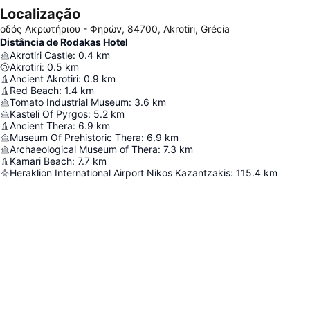
Localização
οδός Ακρωτήριου - Φηρών, 84700, Akrotiri, Grécia
Distância de Rodakas Hotel
Akrotiri Castle
:
0.4
km
Akrotiri
:
0.5
km
Ancient Akrotiri
:
0.9
km
Red Beach
:
1.4
km
Tomato Industrial Museum
:
3.6
km
Kasteli Of Pyrgos
:
5.2
km
Ancient Thera
:
6.9
km
Museum Of Prehistoric Thera
:
6.9
km
Archaeological Museum of Thera
:
7.3
km
Kamari Beach
:
7.7
km
Heraklion International Airport Nikos Kazantzakis
:
115.4
km