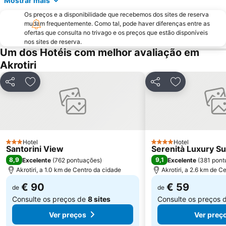
Mostrar mais
Os preços e a disponibilidade que recebemos dos sites de reserva
mudam frequentemente. Como tal, pode haver diferenças entre as
ofertas que consulta no trivago e os preços que estão disponíveis
nos sites de reserva.
Um dos Hotéis com melhor avaliação em
Akrotiri
Partilhar
Adicionar aos favoritos
Partilhar
Adicionar aos
Hotel
Hotel
3 Estrelas
4 Estrelas
Santorini View
Serenità Luxury Su
8,9
9,1
Excelente
(
762 pontuações
)
Excelente
(
381 pont
Akrotiri, a 1.0 km de Centro da cidade
Akrotiri, a 2.6 km de C
€ 90
€ 59
de
de
Consulte os preços de
8 sites
Consulte os preços 
Ver preços
Ver preç