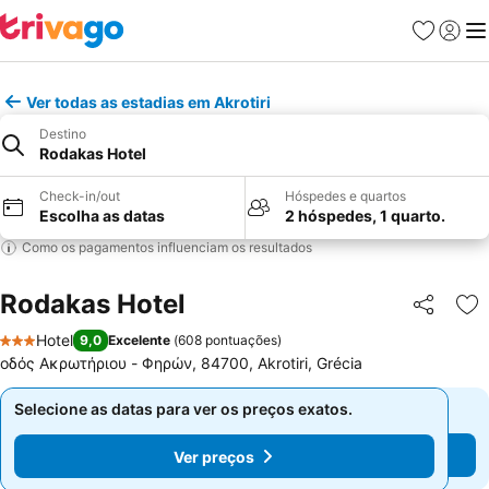
Favoritos
Iniciar
Me
Ver todas as estadias em Akrotiri
Destino
Rodakas Hotel
Check-in/out
Hóspedes e quartos
Escolha as datas
2 hóspedes, 1 quarto.
Como os pagamentos influenciam os resultados
Rodakas Hotel
Partilhar
Ad
Hotel
9,0
Excelente
(
608 pontuações
)
3 Estrelas
οδός Ακρωτήριου - Φηρών, 84700, Akrotiri, Grécia
Selecione as datas para ver os preços exatos.
Selecione as datas para ver os preços exatos.
Ver preços
Ver preços