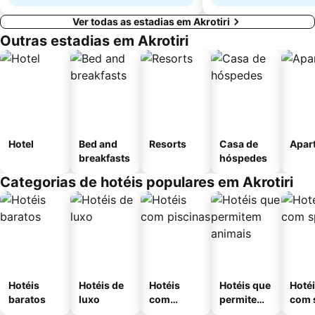
Ver todas as estadias em Akrotiri
Outras estadias em Akrotiri
Hotel
Bed and
Resorts
Casa de
Apar
breakfasts
hóspedes
Categorias de hotéis populares em Akrotiri
Hotéis
Hotéis de
Hotéis
Hotéis que
Hoté
baratos
luxo
com
permitem
com 
piscinas
animais