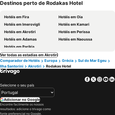
Destinos perto de Rodakas Hotel
Hotéis em Fira
Hotéis em Oia
Hotéis em Imerovigli
Hotéis em Kamari
Hotéis em Akrotiri
Hotéis em Perissa
Hotéis em Adamas
Hotéis em Naoussa
Hotéis em Parikia
Ver todas as estadias em Akrotiri
Comparador de Hotéis
Europa
Grécia
Sul do Mar Egeu
Ilha Santorini
Akrotiri
Rodakas Hotel
Facebook
Twitter
Insta
Yo
Selecione o seu país
Adicionar no Google
Encontre facilmente os nossos
resultados: adicione o trivago como
fonte preferencial no Google.