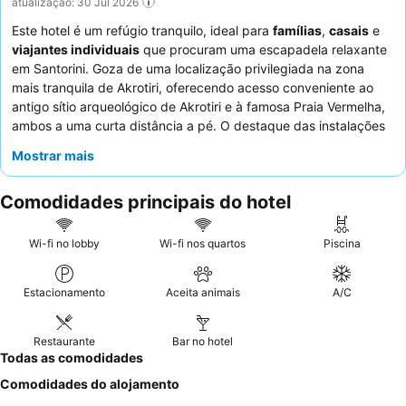
atualização: 30 Jul 2026
Este hotel é um refúgio tranquilo, ideal para
famílias
,
casais
e
viajantes individuais
que procuram uma escapadela relaxante
em Santorini. Goza de uma localização privilegiada na zona
mais tranquila de Akrotiri, oferecendo acesso conveniente ao
antigo sítio arqueológico de Akrotiri e à famosa Praia Vermelha,
ambos a uma curta distância a pé. O destaque das instalações
é a adorável e tranquila
piscina
, adequada para todas as
Mostrar mais
idades. Os hóspedes elogiam consistentemente a
simpatia
excecional
do pessoal e o
rico, variado e delicioso buffet de
Comodidades principais do hotel
pequeno-almoço
. Para uma experiência verdadeiramente
serena, considere pedir um quarto virado para o jardim para
uma estadia mais tranquila.
Wi-fi no lobby
Wi-fi nos quartos
Piscina
Estacionamento
Aceita animais
A/C
Restaurante
Bar no hotel
Todas as comodidades
Comodidades do alojamento