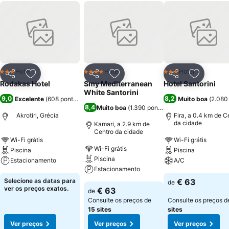
Hotel
Hotel
Hotel
3 Estrelas
4 Estrelas
3 Estrelas
Partilhar
Adicionar aos favoritos
Partilhar
Adicionar aos favoritos
Partilhar
Adicionar
Rodakas Hotel
Smy Mediterranean
Hotel Santorini
White Santorini
9,0
8,2
Excelente
(
608 pontuações
)
Muito boa
(
2.080
8,4
Muito boa
(
1.390 pontuações
)
Akrotiri, Grécia
Fira, a 0.4 km de C
da cidade
Kamari, a 2.9 km de
Centro da cidade
Wi-Fi grátis
Wi-Fi grátis
Wi-Fi grátis
Piscina
Piscina
Piscina
Estacionamento
A/C
Estacionamento
Selecione as datas para
€ 63
de
ver os preços exatos.
€ 63
de
Consulte os preços de
Consulte os preços 
15 sites
sites
Ver preços
Ver preços
Ver preços