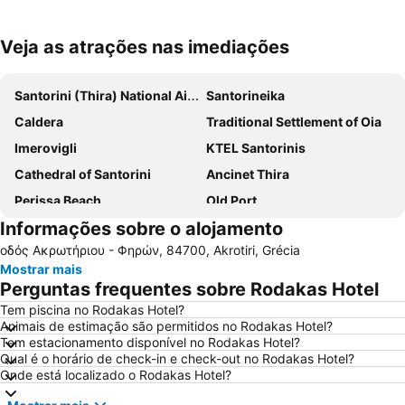
Veja as atrações nas imediações
Ampliar mapa
Santorini (Thira) National Airport
Santorineika
Caldera
Traditional Settlement of Oia
Imerovigli
KTEL Santorinis
Cathedral of Santorini
Ancinet Thira
Perissa Beach
Old Port
Informações sobre o alojamento
Kamari
Kokkini Paralia - Red Beach
οδός Ακρωτήριου - Φηρών, 84700, Akrotiri, Grécia
Armeni
Mylopotas Beach
Mostrar mais
Athinios Fery Port
Traditional Settlement of Thira
Perguntas frequentes sobre Rodakas Hotel
Monolithos Beach
Spiaggia di Perivolos
Tem piscina no Rodakas Hotel?
Animais de estimação são permitidos no Rodakas Hotel?
Tem estacionamento disponível no Rodakas Hotel?
Qual é o horário de check-in e check-out no Rodakas Hotel?
Onde está localizado o Rodakas Hotel?