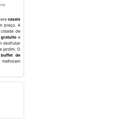
tima
 para
casais
m preço. A
 cidade de
gratuito
e
m desfrutar
 jardim. O
m
buffet de
melhoram
ma estadia
r um quarto