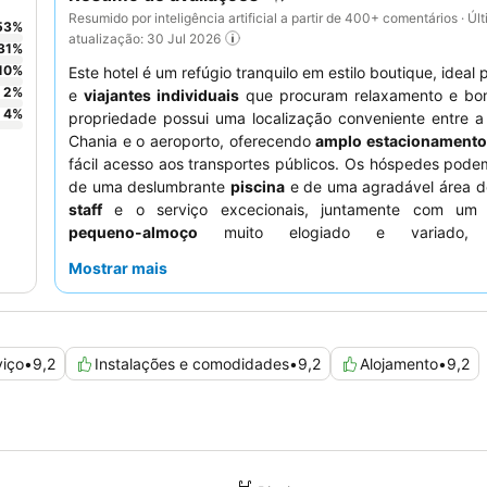
Resumido por inteligência artificial a partir de 400+ comentários · Úl
53
%
atualização: 30 Jul 2026
31
%
10
%
Este hotel é um refúgio tranquilo em estilo boutique, ideal
2
%
e
viajantes individuais
que procuram relaxamento e bo
4
%
propriedade possui uma localização conveniente entre a
Chania e o aeroporto, oferecendo
amplo estacionamento 
fácil acesso aos transportes públicos. Os hóspedes pode
de uma deslumbrante
piscina
e de uma agradável área de
staff
e o serviço excecionais, juntamente com u
pequeno-almoço
muito elogiado e variado, 
consistentemente a experiência dos hóspedes. Para u
Mostrar mais
mais tranquila, os hóspedes são aconselhados a solicita
virado para o jardim.
viço
•
9,2
Instalações e comodidades
•
9,2
Alojamento
•
9,2