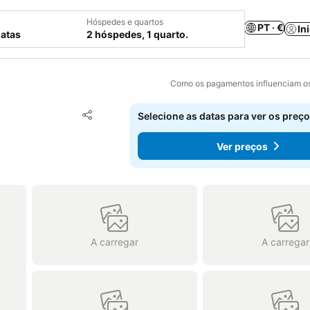
Hóspedes e quartos
PT · €
In
datas
2 hóspedes, 1 quarto.
Como os pagamentos influenciam os
Adicionar aos favoritos
Selecione as datas para ver os preço
Partilhar
Ver preços
A carregar
A carregar