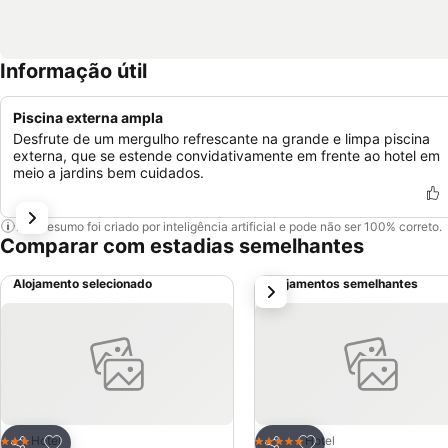
Informação útil
Piscina externa ampla
Desfrute de um mergulho refrescante na grande e limpa piscina
externa, que se estende convidativamente em frente ao hotel em
meio a jardins bem cuidados.
Este resumo foi criado por inteligência artificial e pode não ser 100% correto.
Comparar com estadias semelhantes
Alojamento selecionado
Alojamentos semelhantes
próximo
Adicionar aos favoritos
Adicionar aos favor
Hotel
Hotel
3 Estrelas
5 Estrelas