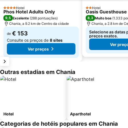
Hotel
Hotel
4 Estrelas
2 Estrelas
Phos Hotel Adults Only
Oasis Guesthouse
9,5
8,3
Excelente
(
288 pontuações
)
Muito boa
(
1.333 po
Chania, a 9.2 km de Centro da cidade
Chania, a 2.8 km de Ce
Selecione as datas 
€ 153
de
preços exatos.
Consulte os preços de
8 sites
Ver preç
Ver preços
Outras estadias em Chania
Hotel
Aparthotel
Categorias de hotéis populares em Chania