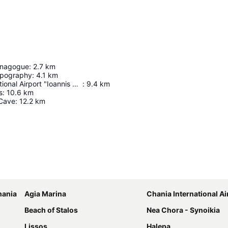
ynagogue
:
2.7
km
pography
:
4.1
km
Chania International Airport "Ioannis Daskalogiannis"
:
9.4
km
s
:
10.6
km
 Cave
:
12.2
km
Ampliar mapa
hania
Agia Marina
Chania International Ai
Beach of Stalos
Nea Chora - Synoikia
Lissos
Halepa