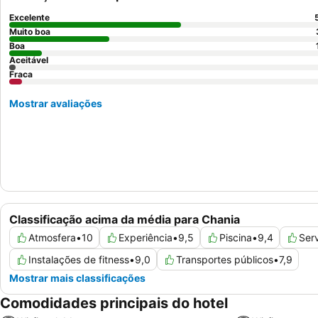
Excelente
Muito boa
Boa
Aceitável
Fraca
Mostrar avaliações
Classificação acima da média para Chania
Atmosfera
•
10
Experiência
•
9,5
Piscina
•
9,4
Ser
Instalações de fitness
•
9,0
Transportes públicos
•
7,9
Mostrar mais classificações
Comodidades principais do hotel