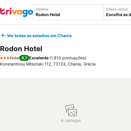
Destino
Check-in/out
Escolha as 
Ver todas as estadias em Chania
Rodon Hotel
Hotel
Excelente
(
1.810 pontuações
)
8,7
3 Estrelas
Κonstantinou Μitsotaki 112, 73133, Chania, Grécia
A carregar