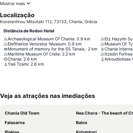
Mostrar mais
Localização
Κonstantinou Μitsotaki 112, 73133, Chania, Grécia
Distância de Rodon Hotel
Archaeological Museum Of Chania
:
0.9
km
Etz Hayyim S
Eleftherios Venizelos 'Museum
:
0.9
km
Museum Of Ty
Monument of memory for the SS Tanais.
:
2
km
Maritime Museum Of Crete
:
2.2
km
Itzedin Fortres
Chania
:
2.6
km
Arkoudiotissa
Yiali Tzami
:
2.6
km
Veja as atrações nas imediações
Chania Old Town
Nea Chora - The beach of C
Falasarna
Balos
Plakias
Kolymbari