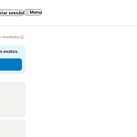
Menu
iciar sessão
 resultados
s exatos.