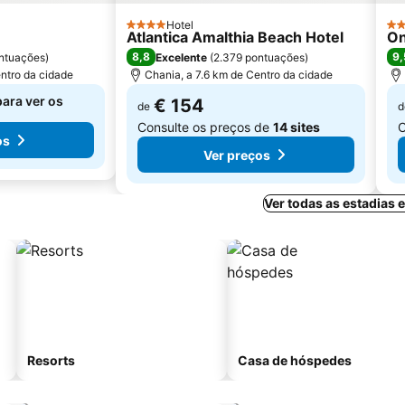
Hotel
4 Estrelas
4 E
Atlantica Amalthia Beach Hotel
On
8,8
9,
ntuações
)
Excelente
(
2.379 pontuações
)
ntro da cidade
Chania, a 7.6 km de Centro da cidade
para ver os
€ 154
de
d
Consulte os preços de
14 sites
C
os
Ver preços
Ver todas as estadias
Resorts
Casa de hóspedes