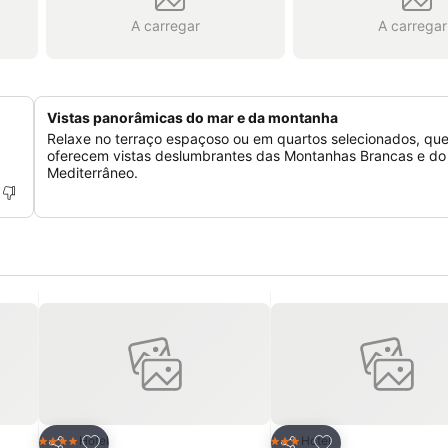
A carregar
A carregar
Vistas panorâmicas do mar e da montanha
Relaxe no terraço espaçoso ou em quartos selecionados, qu
oferecem vistas deslumbrantes das Montanhas Brancas e do
Mediterrâneo.
itos
Adicionar aos favoritos
Adicionar aos fav
Hotel
Hotel
4 Estrelas
3 Estrelas