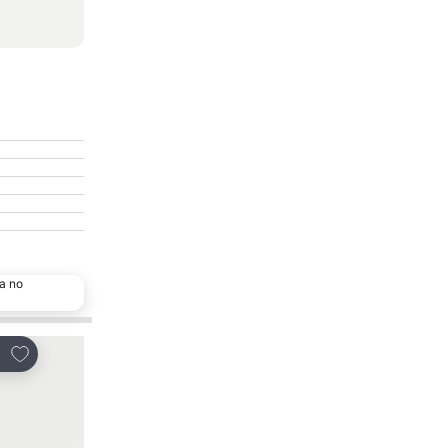
a no
Adicionar aos favoritos
Adicionar aos favor
tilhar
Partilhar