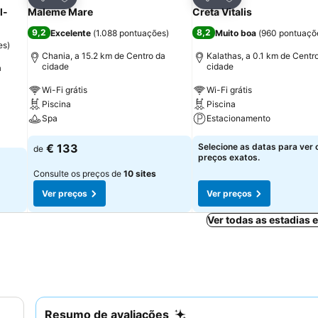
Partilhar
Partilhar
l-
Maleme Mare
Creta Vitalis
9,2
8,2
Excelente
(
1.088 pontuações
)
Muito boa
(
960 pontuaçõ
es
)
Chania, a 15.2 km de Centro da
Kalathas, a 0.1 km de Centr
cidade
cidade
a
Wi-Fi grátis
Wi-Fi grátis
Piscina
Piscina
Spa
Estacionamento
€ 133
Selecione as datas para ver 
de
preços exatos.
Consulte os preços de
10 sites
Ver preços
Ver preços
Ver todas as estadias
Resumo de avaliações