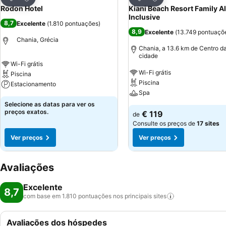
Partilhar
Partilhar
Rodon Hotel
Kiani Beach Resort Family Al
Inclusive
8,7
Excelente
(
1.810 pontuações
)
8,9
Excelente
(
13.749 pontuaçõ
Chania, Grécia
Chania, a 13.6 km de Centro d
cidade
Wi-Fi grátis
Wi-Fi grátis
Piscina
Piscina
Estacionamento
Spa
Selecione as datas para ver os
preços exatos.
€ 119
de
Consulte os preços de
17 sites
Ver preços
Ver preços
Avaliações
Excelente
8,7
com base em 1.810 pontuações nos principais
sites
Avaliações dos hóspedes