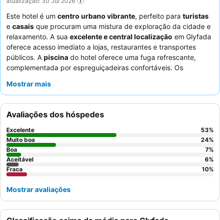
atualização: 30 Jul 2026
Este hotel é um
centro urbano vibrante
, perfeito para
turistas
e
casais
que procuram uma mistura de exploração da cidade e
relaxamento. A sua
excelente e central localização
em Glyfada
oferece acesso imediato a lojas, restaurantes e transportes
públicos. A
piscina
do hotel oferece uma fuga refrescante,
complementada por espreguiçadeiras confortáveis. Os
hóspedes elogiam consistentemente a
equipe do hotel
pela sua
Mostrar mais
simpatia excecional e o
buffet de pequeno-almoço
pela sua
seleção vasta e variada. Para uma experiência mais tranquila,
os hóspedes devem solicitar quartos virados para longe da
Avaliações dos hóspedes
estrada principal.
Excelente
53
%
Muito boa
24
%
Boa
7
%
Aceitável
6
%
Fraca
10
%
Mostrar avaliações