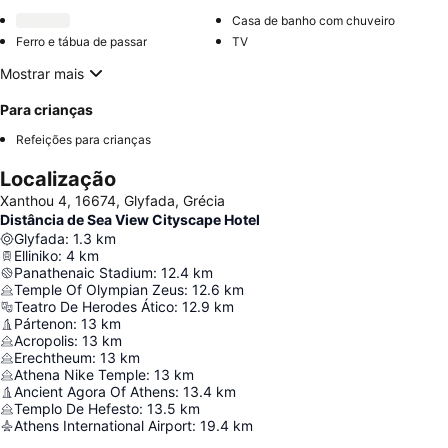
Casa de banho com chuveiro
Ferro e tábua de passar
TV
Mostrar mais
Para crianças
Refeições para crianças
Localização
Xanthou 4, 16674, Glyfada, Grécia
Distância de Sea View Cityscape Hotel
Glyfada
:
1.3
km
Elliniko
:
4
km
Panathenaic Stadium
:
12.4
km
Temple Of Olympian Zeus
:
12.6
km
Teatro De Herodes Ático
:
12.9
km
Pártenon
:
13
km
Acropolis
:
13
km
Erechtheum
:
13
km
Athena Nike Temple
:
13
km
Ancient Agora Of Athens
:
13.4
km
Templo De Hefesto
:
13.5
km
Athens International Airport
:
19.4
km