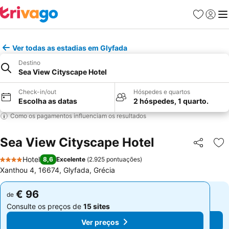
Favoritos
Iniciar
Me
Ver todas as estadias em Glyfada
Destino
Sea View Cityscape Hotel
Check-in/out
Hóspedes e quartos
Escolha as datas
2 hóspedes, 1 quarto.
Como os pagamentos influenciam os resultados
Sea View Cityscape Hotel
Partilhar
Ad
Hotel
8,6
Excelente
(
2.925 pontuações
)
4 Estrelas
Xanthou 4, 16674, Glyfada, Grécia
€ 96
€ 96
de
de
Consulte os preços de
15 sites
Consulte os preços de
15 sites
Ver preços
Ver preços