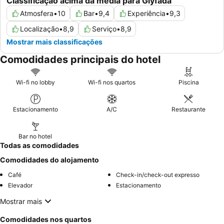
Classificação acima da média para Glyfada
Atmosfera
•
10
Bar
•
9,4
Experiência
•
9,3
Localização
•
8,9
Serviço
•
8,9
Mostrar mais classificações
Comodidades principais do hotel
Wi-fi no lobby
Wi-fi nos quartos
Piscina
Estacionamento
A/C
Restaurante
Bar no hotel
Todas as comodidades
Comodidades do alojamento
Café
Check-in/check-out expresso
Elevador
Estacionamento
Mostrar mais
Comodidades nos quartos