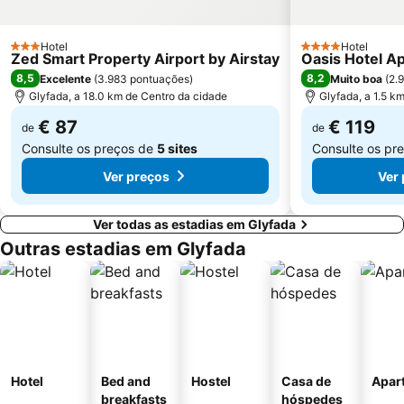
Piraeus Center
Athens University
Aeolou street
Hotel
Parousies
Hotel
3 Estrelas
4 Estrelas
Zed Smart Property Airport by Airstay
Oasis Hotel A
Esrever On
Exarchion square
8,5
8,2
Excelente
(
3.983 pontuações
)
Muito boa
(
2.
Glyfada, a 18.0 km de Centro da cidade
Glyfada, a 1.5 k
€ 87
€ 119
de
de
Consulte os preços de
5 sites
Consulte os pr
Ver preços
Ver
Ver todas as estadias em Glyfada
Outras estadias em Glyfada
Hotel
Bed and
Hostel
Casa de
Apar
breakfasts
hóspedes