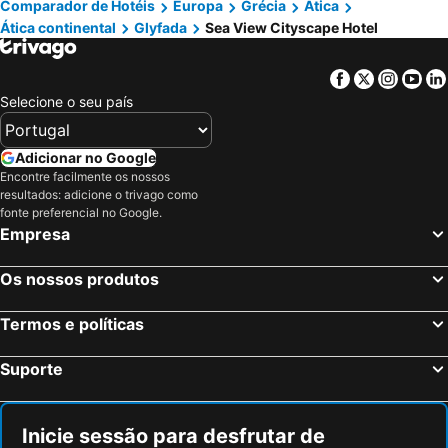
Comparador de Hotéis
Europa
Grécia
Ática
Ática continental
Glyfada
Sea View Cityscape Hotel
Facebook
Twitter
Insta
Yo
Selecione o seu país
Adicionar no Google
Encontre facilmente os nossos
resultados: adicione o trivago como
fonte preferencial no Google.
Empresa
Os nossos produtos
Termos e políticas
Suporte
Inicie sessão para desfrutar de