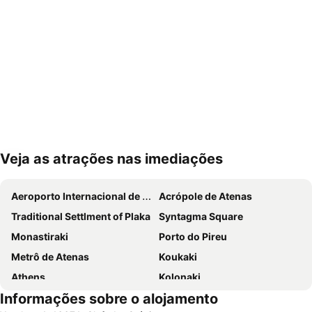
Veja as atrações nas imediações
Ampliar mapa
Aeroporto Internacional de Atenas
Acrópole de Atenas
Traditional Settlment of Plaka
Syntagma Square
Monastiraki
Porto do Pireu
Metrô de Atenas
Koukaki
Athens
Kolonaki
Informações sobre o alojamento
Parthenon
Lavrio Port