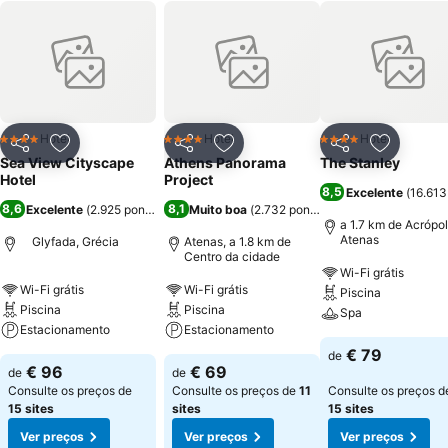
Hotel
Hotel
Hotel
4 Estrelas
4 Estrelas
4 Estrelas
Partilhar
Adicionar aos favoritos
Partilhar
Adicionar aos favoritos
Partilhar
Adicionar
Sea View Cityscape
Athens Panorama
The Stanley
Hotel
Project
8,5
Excelente
(
16.613
8,6
8,1
Excelente
(
2.925 pontuações
Muito boa
)
(
2.732 pontuações
)
a 1.7 km de Acrópo
Atenas
Glyfada, Grécia
Atenas, a 1.8 km de
Centro da cidade
Wi-Fi grátis
Wi-Fi grátis
Wi-Fi grátis
Piscina
Piscina
Piscina
Spa
Estacionamento
Estacionamento
€ 79
de
€ 96
€ 69
de
de
Consulte os preços de
Consulte os preços de
11
Consulte os preços d
15 sites
sites
15 sites
Ver preços
Ver preços
Ver preços