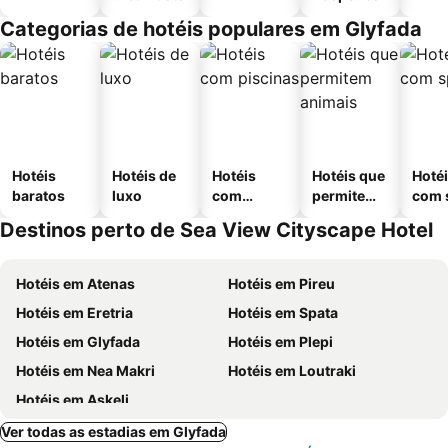
Categorias de hotéis populares em Glyfada
Hotéis
Hotéis de
Hotéis
Hotéis que
Hoté
baratos
luxo
com
permitem
com 
piscinas
animais
Destinos perto de Sea View Cityscape Hotel
Hotéis em Atenas
Hotéis em Pireu
Hotéis em Eretria
Hotéis em Spata
Hotéis em Glyfada
Hotéis em Plepi
Hotéis em Nea Makri
Hotéis em Loutraki
Hotéis em Askeli
Ver todas as estadias em Glyfada