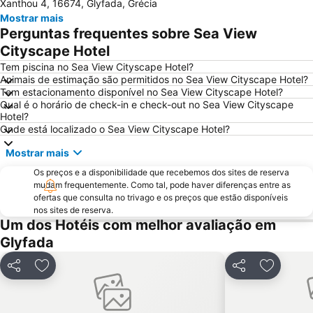
Xanthou 4, 16674, Glyfada, Grécia
Psirri
Kallithea
Mostrar mais
Megaron - Athens International Conference Centre
Christmas at Syntagma Square
Perguntas frequentes sobre Sea View
Vouliagmeni Beach
Praia Astir
Cityscape Hotel
War Museum
Odeon de Herodes Ático
Tem piscina no Sea View Cityscape Hotel?
Animais de estimação são permitidos no Sea View Cityscape Hotel?
Templo de Zeus Olímpico
Areios Pagos
Tem estacionamento disponível no Sea View Cityscape Hotel?
Qual é o horário de check-in e check-out no Sea View Cityscape
Omonia
Avlaki
Hotel?
Templo de Poseidon
OAKA Olympic Stadium
Onde está localizado o Sea View Cityscape Hotel?
Rafina Port
Museu da Acrópole
Mostrar mais
Peiraiki
Passeio por Atenas
Os preços e a disponibilidade que recebemos dos sites de reserva
mudam frequentemente. Como tal, pode haver diferenças entre as
Pedion Areos
Neo Iraklio Attikis
ofertas que consulta no trivago e os preços que estão disponíveis
Temple of Rome and Augustus
Square of Kolonaki
nos sites de reserva.
Um dos Hotéis com melhor avaliação em
Thissio
Egaleo
Glyfada
Agia Paraskevi
Metropolitan EXPO
Makronisos
Yabanaki
Partilhar
Adicionar aos favoritos
Partilhar
Adiciona
Ναοῦ Agia Paraskevi
Platia Mitropoleos
Merlin de Douai Mansion The Embassy of France
Ermou