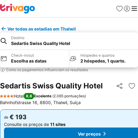
Favoritos
Iniciar
Me
Ver todas as estadias em Thalwil
Destino
Sedartis Swiss Quality Hotel
Check-in/out
Hóspedes e quartos
Escolha as datas
2 hóspedes, 1 quarto.
Como os pagamentos influenciam os resultados
Sedartis Swiss Quality Hotel
Partilhar
Ad
Hotel
8,8
Excelente
(
2.065 pontuações
)
4 Estrelas
Bahnhofstrasse 16, 8800, Thalwil, Suíça
€ 193
€ 193
de
de
Consulte os preços de
11 sites
Consulte os preços de
11 sites
Ver preços
Ver preços