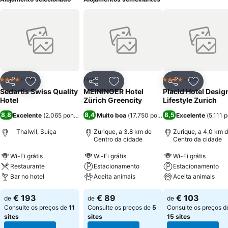
Hotel
Hotel
Hotel
4 Estrelas
4 Estrelas
Partilhar
Adicionar aos favoritos
Partilhar
Adicionar aos favoritos
Partilhar
Adicionar
Sedartis Swiss Quality
MEININGER Hotel
Placid Hotel Desig
Hotel
Zürich Greencity
Lifestyle Zurich
8,8
8,4
8,5
Excelente
(
2.065 pontuações
Muito boa
)
(
17.750 pontuações
Excelente
)
(
5.111 
Thalwil, Suíça
Zurique, a 3.8 km de
Zurique, a 4.0 km 
Centro da cidade
Centro da cidade
Wi-Fi grátis
Wi-Fi grátis
Wi-Fi grátis
Restaurante
Estacionamento
Estacionamento
Bar no hotel
Aceita animais
Aceita animais
€ 193
€ 89
€ 103
de
de
de
Consulte os preços de
11
Consulte os preços de
5
Consulte os preços d
sites
sites
15 sites