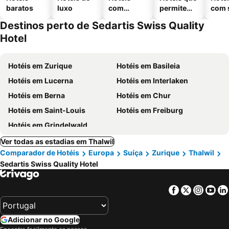
baratos
luxo
com
permitem
com 
piscinas
animais
Destinos perto de Sedartis Swiss Quality
Hotel
Hotéis em Zurique
Hotéis em Basileia
Hotéis em Lucerna
Hotéis em Interlaken
Hotéis em Berna
Hotéis em Chur
Hotéis em Saint-Louis
Hotéis em Freiburg
Hotéis em Grindelwald
Ver todas as estadias em Thalwil
Comparador de Hotéis
Europa
Suíça
Zurique
Thalwil
Sedartis Swiss Quality Hotel
Facebook
Twitter
Insta
Yo
Adicionar no Google