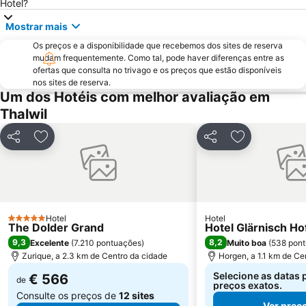
Hotel?
Pilatus
Seefeld
Mostrar mais
Street Parade
Lindenhof
Os preços e a disponibilidade que recebemos dos sites de reserva
Wipkingen
Sportbahnen Atzmännig
mudam frequentemente. Como tal, pode haver diferenças entre as
Verkehrshaus
Lake Lucerne
ofertas que consulta no trivago e os preços que estão disponíveis
nos sites de reserva.
Um dos Hotéis com melhor avaliação em
Thalwil
Partilhar
Adicionar aos favoritos
Partilhar
Adicionar aos
Hotel
Hotel
5 Estrelas
The Dolder Grand
Hotel Glärnisch Ho
9,3
8,2
Excelente
(
7.210 pontuações
)
Muito boa
(
538 pon
Zurique, a 2.3 km de Centro da cidade
Horgen, a 1.1 km de Ce
Selecione as datas 
€ 566
de
preços exatos.
Consulte os preços de
12 sites
Ver preç