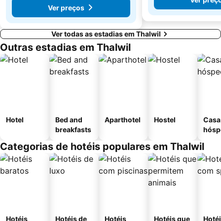
Ver preços
Ver todas as estadias em Thalwil
Outras estadias em Thalwil
Hotel
Bed and
Aparthotel
Hostel
Casa
breakfasts
hósp
Categorias de hotéis populares em Thalwil
Hotéis
Hotéis de
Hotéis
Hotéis que
Hoté