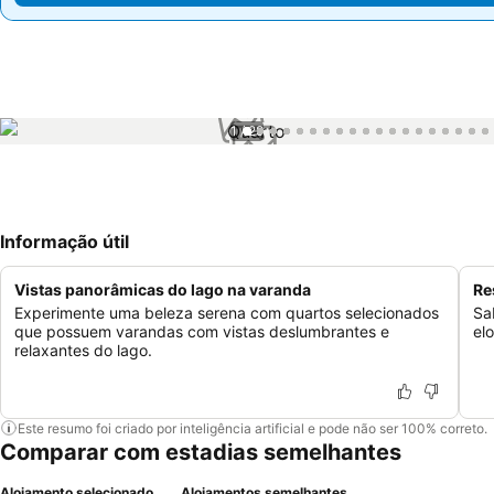
1 / 29
Informação útil
Vistas panorâmicas do lago na varanda
Re
Experimente uma beleza serena com quartos selecionados
Sa
que possuem varandas com vistas deslumbrantes e
el
relaxantes do lago.
Este resumo foi criado por inteligência artificial e pode não ser 100% correto.
Comparar com estadias semelhantes
Alojamento selecionado
Alojamentos semelhantes