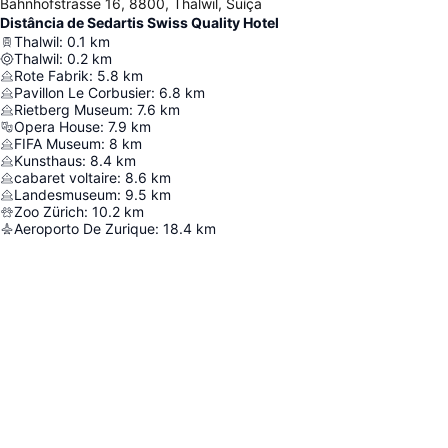
Bahnhofstrasse 16, 8800, Thalwil, Suíça
Distância de Sedartis Swiss Quality Hotel
Thalwil
:
0.1
km
Thalwil
:
0.2
km
Rote Fabrik
:
5.8
km
Pavillon Le Corbusier
:
6.8
km
Rietberg Museum
:
7.6
km
Opera House
:
7.9
km
FIFA Museum
:
8
km
Kunsthaus
:
8.4
km
cabaret voltaire
:
8.6
km
Landesmuseum
:
9.5
km
Zoo Zürich
:
10.2
km
Aeroporto De Zurique
:
18.4
km