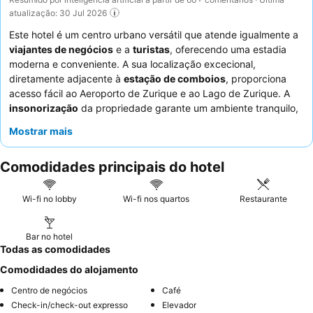
atualização: 30 Jul 2026
Este hotel é um centro urbano versátil que atende igualmente a
viajantes de negócios
e a
turistas
, oferecendo uma estadia
moderna e conveniente. A sua localização excecional,
diretamente adjacente à
estação de comboios
, proporciona
acesso fácil ao Aeroporto de Zurique e ao Lago de Zurique. A
insonorização
da propriedade garante um ambiente tranquilo,
complementado por um prático
parque de estacionamento
Mostrar mais
para quem chega de carro. Os hóspedes elogiam
consistentemente os
funcionários simpáticos e profissionais
Comodidades principais do hotel
e as ofertas excelentes e deliciosas do restaurante do hotel.
Para uma experiência verdadeiramente relaxante, considere
descontrair no moderno
terraço no último piso
.
Wi-fi no lobby
Wi-fi nos quartos
Restaurante
Bar no hotel
Todas as comodidades
Comodidades do alojamento
Centro de negócios
Café
Check-in/check-out expresso
Elevador