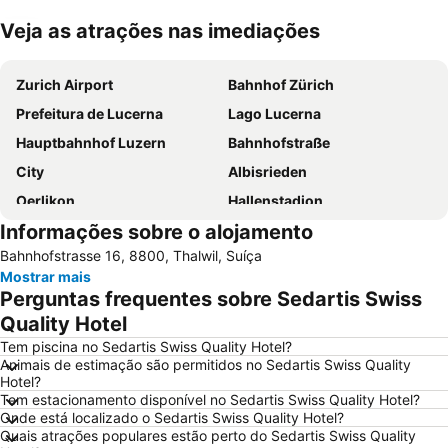
Veja as atrações nas imediações
Ampliar mapa
Zurich Airport
Bahnhof Zürich
Prefeitura de Lucerna
Lago Lucerna
Hauptbahnhof Luzern
Bahnhofstraße
City
Albisrieden
Oerlikon
Hallenstadion
Informações sobre o alojamento
City Train
Enge
Bahnhofstrasse 16, 8800, Thalwil, Suíça
Zollikon Train Station
Luzerner Fasnacht
Mostrar mais
Stadthaus
Unterstrass
Perguntas frequentes sobre Sedartis Swiss
Lucerne Festival in Summer
Rathaus Zürich
Quality Hotel
Langstrasse
Stadion Letzigrund
Tem piscina no Sedartis Swiss Quality Hotel?
Animais de estimação são permitidos no Sedartis Swiss Quality
Altstetten
Höngg
Hotel?
Tem estacionamento disponível no Sedartis Swiss Quality Hotel?
Rheinfall
Leimbach
Onde está localizado o Sedartis Swiss Quality Hotel?
Opernhaus
Niederdorf und Oberdorf
Quais atrações populares estão perto do Sedartis Swiss Quality