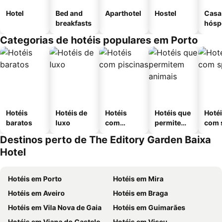
Hotel
Bed and
Aparthotel
Hostel
Casa
breakfasts
hósp
Categorias de hotéis populares em Porto
Hotéis
Hotéis de
Hotéis
Hotéis que
Hoté
baratos
luxo
com
permitem
com 
piscinas
animais
Destinos perto de The Editory Garden Baixa
Hotel
Hotéis em Porto
Hotéis em Mira
Hotéis em Aveiro
Hotéis em Braga
Hotéis em Vila Nova de Gaia
Hotéis em Guimarães
Hotéis em Viana do Castelo
Hotéis em Viseu