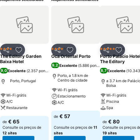
Hotel
Hotel
Hotel
4 Estrelas
4 Estrelas
5 Estrelas
Partilhar
Adicionar aos favoritos
Partilhar
Adicionar aos favoritos
Partilhar
Adicionar
The Editory Garden
Oca Oriental Porto
Porto Palácio Hote
Baixa Hotel
The Editory
9,2
Excelente
(
5.886 pontuações
)
9,0
8,7
Excelente
(
2.357 pontuações
)
Excelente
(
10.343
Porto, a 1.8 km de
Centro da cidade
Porto, Portugal
a 3.7 km de Paláci
Bolsa
Wi-Fi grátis
Wi-Fi grátis
Wi-Fi grátis
Estacionamento
A/C
Piscina
A/C
Restaurante
Spa
Ver preços
€ 57
de
Ver preços
Ver preços
€ 65
€ 80
de
de
Consulte os preços de
Consulte os preços de
11
Consulte os preços d
12 sites
sites
19 sites