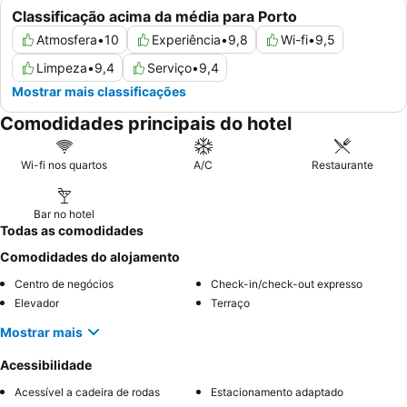
Classificação acima da média para Porto
Atmosfera
•
10
Experiência
•
9,8
Wi-fi
•
9,5
Limpeza
•
9,4
Serviço
•
9,4
Mostrar mais classificações
Comodidades principais do hotel
Wi-fi nos quartos
A/C
Restaurante
Bar no hotel
Todas as comodidades
Comodidades do alojamento
Centro de negócios
Check-in/check-out expresso
Elevador
Terraço
Mostrar mais
Acessibilidade
Acessível a cadeira de rodas
Estacionamento adaptado