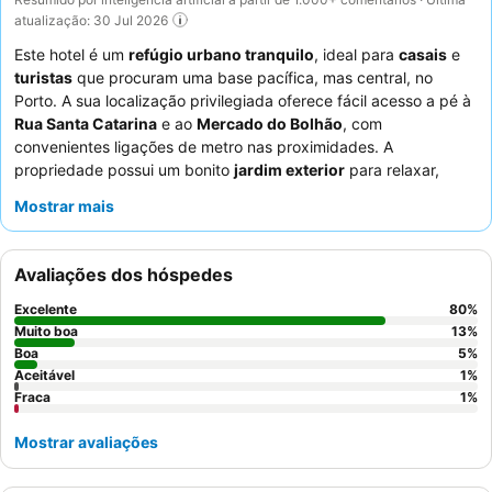
atualização: 30 Jul 2026
Este hotel é um
refúgio urbano tranquilo
, ideal para
casais
e
turistas
que procuram uma base pacífica, mas central, no
Porto. A sua localização privilegiada oferece fácil acesso a pé à
Rua Santa Catarina
e ao
Mercado do Bolhão
, com
convenientes ligações de metro nas proximidades. A
propriedade possui um bonito
jardim exterior
para relaxar,
complementando as suas instalações modernas e bem
Mostrar mais
conservadas. Os hóspedes elogiam consistentemente os
funcionários excecionais
e o completo
buffet de pequeno-
almoço
, que inclui frutas frescas e pastelaria. Para uma
Avaliações dos hóspedes
experiência verdadeiramente serena, considere pedir um quarto
virado para o jardim.
Excelente
80
%
Muito boa
13
%
Boa
5
%
Aceitável
1
%
Fraca
1
%
Mostrar avaliações