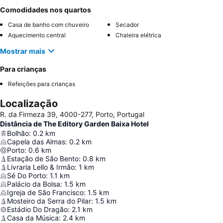
Comodidades nos quartos
Casa de banho com chuveiro
Secador
Aquecimento central
Chaleira elétrica
Mostrar mais
Para crianças
Refeições para crianças
Localização
R. da Firmeza 39, 4000-277, Porto, Portugal
Distância de The Editory Garden Baixa Hotel
Bolhão
:
0.2
km
Capela das Almas
:
0.2
km
Porto
:
0.6
km
Estação de São Bento
:
0.8
km
Livraria Lello & Irmão
:
1
km
Sé Do Porto
:
1.1
km
Palácio da Bolsa
:
1.5
km
Igreja de São Francisco
:
1.5
km
Mosteiro da Serra do Pilar
:
1.5
km
Estádio Do Dragão
:
2.1
km
Casa da Música
:
2.4
km