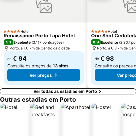
Termas Romanas do Alto da Cividade
Estação de Caminhos de Ferro de Braga
Casino de Espinho
Parque do Palácio de Cristal
Arrábida Shopping
Praia de Esposende
Hotel
Hotel
Aquático de Fafe
Azurara Beach
5 Estrelas
5 Estrelas
Renaissance Porto Lapa Hotel
One Shot Cedofeit
9,1
8,9
Excelente
(
3.117 pontuações
)
Excelente
(
2.307 po
Porto, a 1.0 km de Centro da cidade
Porto, a 0.8 km de Cen
€ 94
€ 98
de
de
Consulte os preços de
13 sites
Consulte os preços 
Ver preços
Ver preç
Ver todas as estadias em Porto
Outras estadias em Porto