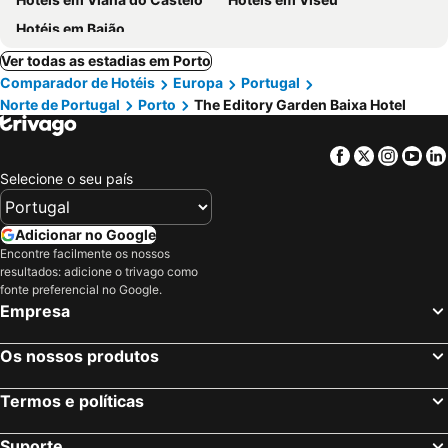
Hotéis em Baião
Ver todas as estadias em Porto
Comparador de Hotéis
Europa
Portugal
Norte de Portugal
Porto
The Editory Garden Baixa Hotel
Facebook
Twitter
Insta
Yo
Selecione o seu país
Adicionar no Google
Encontre facilmente os nossos
resultados: adicione o trivago como
fonte preferencial no Google.
Empresa
Os nossos produtos
Termos e políticas
Suporte