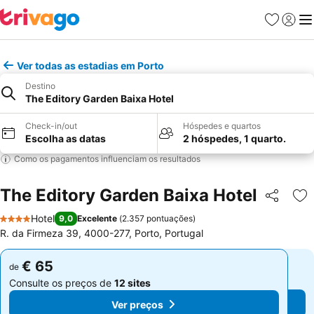
Favoritos
Iniciar
Me
Ver todas as estadias em Porto
Destino
The Editory Garden Baixa Hotel
Check-in/out
Hóspedes e quartos
Escolha as datas
2 hóspedes, 1 quarto.
Como os pagamentos influenciam os resultados
The Editory Garden Baixa Hotel
Partilhar
Ad
Hotel
9,0
Excelente
(
2.357 pontuações
)
4 Estrelas
R. da Firmeza 39, 4000-277, Porto, Portugal
€ 65
€ 65
de
de
Consulte os preços de
12 sites
Consulte os preços de
12 sites
Ver preços
Ver preços