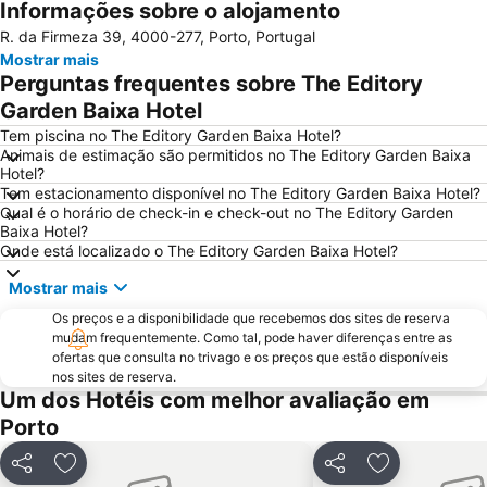
Informações sobre o alojamento
Parque aquático de Amarante
Pavilhão Multiusos Gondomar
R. da Firmeza 39, 4000-277, Porto, Portugal
Praia do Furadouro
Cais de Gaia
Mostrar mais
Magikland
Pavilhão Rosa Mota
Perguntas frequentes sobre The Editory
Norteshopping
Rua Santa Catarina
Garden Baixa Hotel
Baixa
Centro Histórico do Porto
Tem piscina no The Editory Garden Baixa Hotel?
Animais de estimação são permitidos no The Editory Garden Baixa
Casa da Música
Parque & Zoo Santo Inácio
Hotel?
Tem estacionamento disponível no The Editory Garden Baixa Hotel?
Estação São Bento
Aver-o-Mar Beach
Qual é o horário de check-in e check-out no The Editory Garden
Europarque
Matosinhos Beach
Baixa Hotel?
Onde está localizado o The Editory Garden Baixa Hotel?
Praia da Aguda
Parque da Cidade
Mostrar mais
Hotel Solverde Beach
Ponte Dom Luís I
Os preços e a disponibilidade que recebemos dos sites de reserva
da Póvoa de Varzim
da Madalena
mudam frequentemente. Como tal, pode haver diferenças entre as
Edificio da Alfândega
Braga Parque
ofertas que consulta no trivago e os preços que estão disponíveis
nos sites de reserva.
Mercado do Bolhão
Estádio Municipal de Braga - Estádio AXA
Um dos Hotéis com melhor avaliação em
Aldeia Rural Preservada de Quintandona
Palacio do Freixo
Porto
Mindelo Beach
Praia da Cortegaça
Partilhar
Adicionar aos favoritos
Partilhar
Adicionar aos
Bom Jesus do Monte
Caxinas Beach