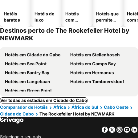
Hotéis
Hotéis de
Hotéis
Hotéis que
Hoté
baratos
luxo
com
permitem
com 
piscinas
animais
Destinos perto de The Rockefeller Hotel by
NEWMARK
Hotéis em Cidade do Cabo
Hotéis em Stellenbosch
Hotéis em Sea Point
Hotéis em Camps Bay
Hotéis em Bantry Bay
Hotéis em Hermanus
Hotéis em Langebaan
Hotéis em Tamboerskloof
Hotéis em Green Point
Ver todas as estadias em Cidade do Cabo
Comparador de Hotéis
África
África do Sul
Cabo Oeste
Cidade do Cabo
The Rockefeller Hotel by NEWMARK
Facebook
Twitter
Insta
Yo
Selecione o seu país