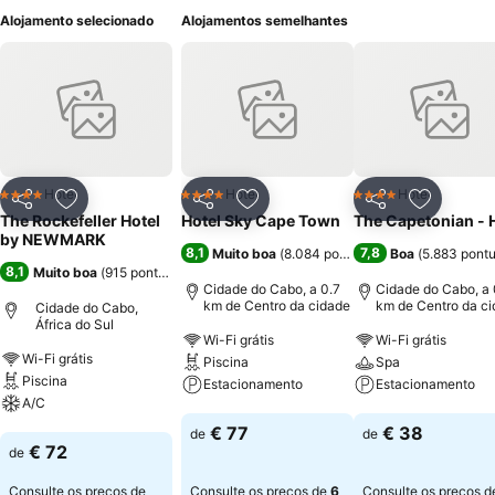
Alojamento selecionado
Alojamentos semelhantes
Hotel
Hotel
Hotel
4 Estrelas
4 Estrelas
4 Estrelas
Partilhar
Adicionar aos favoritos
Partilhar
Adicionar aos favoritos
Partilhar
Adicionar
The Rockefeller Hotel
Hotel Sky Cape Town
The Capetonian - H
by NEWMARK
8,1
7,8
Muito boa
(
8.084 pontuações
Boa
)
(
5.883 pont
8,1
Muito boa
(
915 pontuações
)
Cidade do Cabo, a 0.7
Cidade do Cabo, a 
km de Centro da cidade
km de Centro da c
Cidade do Cabo,
África do Sul
Wi-Fi grátis
Wi-Fi grátis
Wi-Fi grátis
Piscina
Spa
Piscina
Estacionamento
Estacionamento
A/C
Ver preços
Ver preços
€ 77
€ 38
de
de
Ver preços
€ 72
de
Consulte os preços de
Consulte os preços de
6
Consulte os preços 