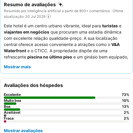
Resumo de avaliações
Resumido por inteligência artificial a partir de 800+ comentários · Última
atualização: 30 Jul 2026
Este hotel é um centro urbano vibrante, ideal para
turistas
e
viajantes em negócios
que procuram uma estadia dinâmica
com excelente relação qualidade-preço. A sua localização
central oferece acesso conveniente a atrações como o
V&A
Waterfront
e o CTICC. A propriedade dispõe de uma
refrescante
piscina no último piso
e um ginásio bem equipado,
atendendo tanto às necessidades de relaxamento como de
Mostrar mais
fitness. Os hóspedes elogiam consistentemente os
funcionários atenciosos
e o extenso e variado
pequeno-
almoço buffet
de alta qualidade. Para uma experiência mais
Avaliações dos hóspedes
tranquila, os hóspedes podem preferir quartos que não estejam
virados para a rua.
Excelente
73
%
Muito boa
10
%
Boa
13
%
Aceitável
2
%
Fraca
2
%
Mostrar avaliações