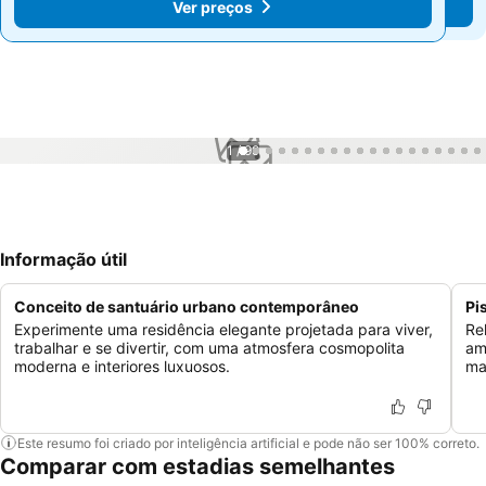
Ver preços
Ver preços
1 / 99
Informação útil
Conceito de santuário urbano contemporâneo
Pi
Experimente uma residência elegante projetada para viver,
Re
trabalhar e se divertir, com uma atmosfera cosmopolita
am
moderna e interiores luxuosos.
ma
Este resumo foi criado por inteligência artificial e pode não ser 100% correto.
Comparar com estadias semelhantes