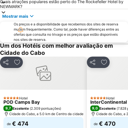
Quais atrações populares estão perto do The Rockefeller Hotel by
NEWMARK?
Mostrar mais
Os preços e a disponibilidade que recebemos dos sites de reserva
mudam frequentemente. Como tal, pode haver diferenças entre as
ofertas que consulta no trivago e os preços que estão disponíveis
nos sites de reserva.
Um dos Hotéis com melhor avaliação em
Cidade do Cabo
Partilhar
Adicionar aos favoritos
Partilhar
Adicionar a
Hotel
Hotel
5 Estrelas
5 Estrelas
POD Camps Bay
InterContinenta
9,7
9,0
Excelente
(
2.309 pontuações
)
Excelente
(
7.828
Cidade do Cabo, a 5.0 km de Centro da cidade
Cidade do Cabo, a 2
€ 474
€ 470
de
de