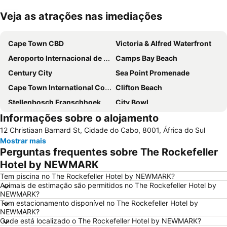
Veja as atrações nas imediações
Ampliar mapa
Cape Town CBD
Victoria & Alfred Waterfront
Aeroporto Internacional de Cape Town
Camps Bay Beach
Century City
Sea Point Promenade
Cape Town International Convention Centre
Clifton Beach
Stellenbosch Franschhoek and Paarl Valley Wine Day Trip
City Bowl
Informações sobre o alojamento
Tyger Valley Centre
Table Mountain National Park
12 Christiaan Barnard St, Cidade do Cabo, 8001, África do Sul
Canal Walk
Catedral de São Jorge
Mostrar mais
Two Oceans Aquarium
Green Point Stadium
Perguntas frequentes sobre The Rockefeller
Ratanga Junction
GrandWest Casino and Entertainment World
Hotel by NEWMARK
Groot Constantia Estate
Port of Cape Town
Tem piscina no The Rockefeller Hotel by NEWMARK?
Animais de estimação são permitidos no The Rockefeller Hotel by
Praia de Llandadno
Parklands
NEWMARK?
Tem estacionamento disponível no The Rockefeller Hotel by
Stellenbosch wine route
NEWMARK?
Onde está localizado o The Rockefeller Hotel by NEWMARK?