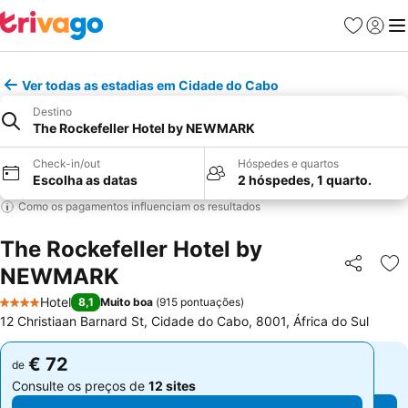
Favoritos
Iniciar
Me
Ver todas as estadias em Cidade do Cabo
Destino
The Rockefeller Hotel by NEWMARK
Check-in/out
Hóspedes e quartos
Escolha as datas
2 hóspedes, 1 quarto.
Como os pagamentos influenciam os resultados
The Rockefeller Hotel by
NEWMARK
Partilhar
Ad
Hotel
8,1
Muito boa
(
915 pontuações
)
4 Estrelas
12 Christiaan Barnard St, Cidade do Cabo, 8001, África do Sul
€ 72
€ 72
de
de
Consulte os preços de
12 sites
Consulte os preços de
12 sites