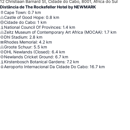
12 Christiaan Barnard St, Cidade do Cabo, 8001, África do Sul
Distância de The Rockefeller Hotel by NEWMARK
Cape Town
:
0.7
km
Castle of Good Hope
:
0.8
km
Cidade do Cabo
:
1
km
National Council Of Provinces
:
1.4
km
Zeitz Museum of Contemporary Art Africa (MOCAA)
:
1.7
km
Dhl Stadium
:
2.8
km
Rhodes Memorial
:
4.2
km
Groote Schuur
:
5.5
km
DHL Newlands (Closed)
:
6.4
km
Newlands Cricket Ground
:
6.7
km
Kirstenbosch Botanical Gardens
:
7.2
km
Aeroporto Internacional Da Cidade Do Cabo
:
16.7
km