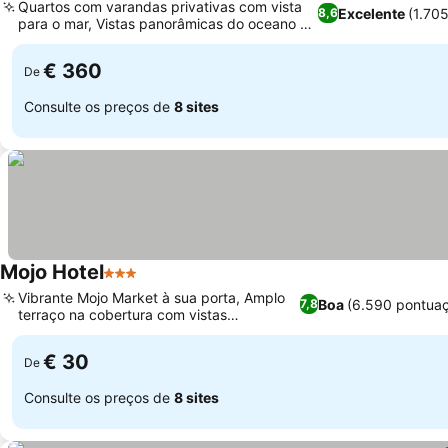
Quartos com varandas privativas com vista
Excelente
(1.70
8,6
para o mar, Vistas panorâmicas do oceano e
das montanhas
€ 360
De
Consulte os preços de
8 sites
Mojo Hotel
3 Estrelas
Vibrante Mojo Market à sua porta, Amplo
Boa
(6.590 pontua
7,8
terraço na cobertura com vistas
panorâmicas
€ 30
De
Consulte os preços de
8 sites