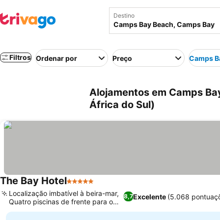
Destino
Filtros
Ordenar por
Preço
Camps B
Alojamentos em Camps Bay
África do Sul)
The Bay Hotel
5 Estrelas
Localização imbatível à beira-mar,
Excelente
(5.068 pontuaç
8,7
Quatro piscinas de frente para o
mar