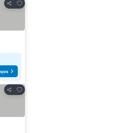
Adicionar aos favoritos
Partilhar
eços
Adicionar aos favoritos
Partilhar