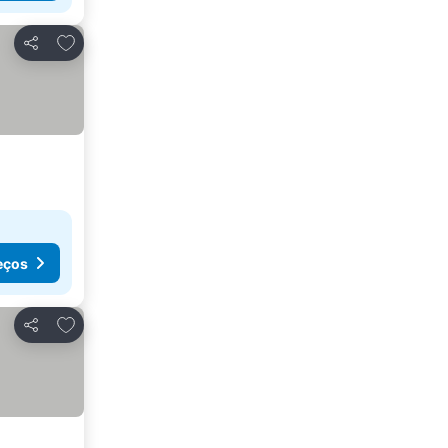
Adicionar aos favoritos
Partilhar
eços
Adicionar aos favoritos
Partilhar