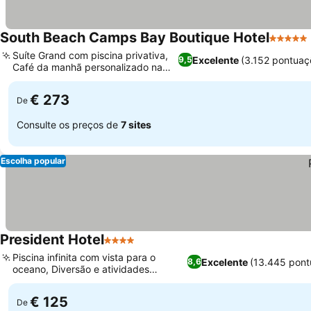
South Beach Camps Bay Boutique Hotel
5 Estrel
Suíte Grand com piscina privativa,
Excelente
(3.152 pontuaç
9,5
Café da manhã personalizado na
suíte
€ 273
De
Consulte os preços de
7 sites
Escolha popular
President Hotel
4 Estrelas
Piscina infinita com vista para o
Excelente
(13.445 pont
8,6
oceano, Diversão e atividades
focadas na família
€ 125
De