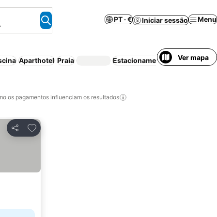
PT · €
Menu
Iniciar sessão
.
Ver mapa
scina
Aparthotel
Praia
Estacionamento
Casa/apartame
o os pagamentos influenciam os resultados
Adicionar aos favoritos
Partilhar