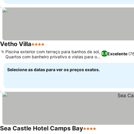
Vetho Villa
4 Estrelas
Piscina exterior com terraço para banhos de sol,
Excelente
(7
8,9
Quartos com banheiro privativo e vistas para o
mar e a montanha
Selecione as datas para ver os preços exatos.
Sea Castle Hotel Camps Bay
4 Estrelas