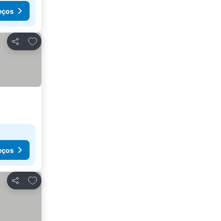
eços
Adicionar aos favoritos
Partilhar
eços
Adicionar aos favoritos
Partilhar