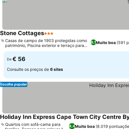
Stone Cottages
3 Estrelas
Casas de campo de 1903 protegidas como
Muito boa
(591 
8,1
património, Piscina exterior e terraço para
banhos de sol
€ 56
De
Consulte os preços de
6 sites
Escolha popular
Holiday Inn Express Cape Town City Centre By
Quartos com sofá-cama para
Muito boa
(8.019 pontuaçõe
8,4