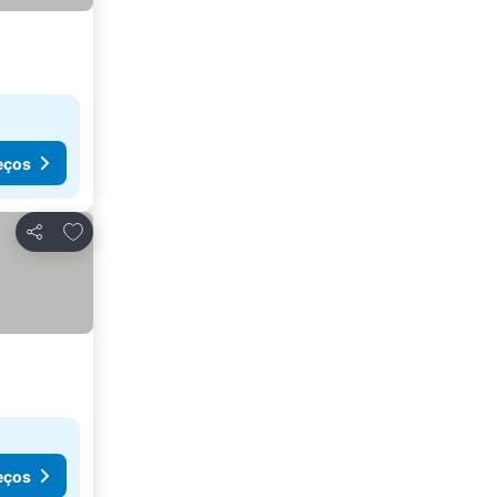
eços
Adicionar aos favoritos
Partilhar
eços