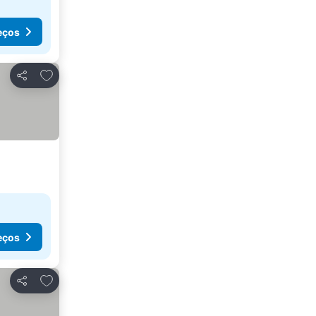
eços
Adicionar aos favoritos
Partilhar
eços
Adicionar aos favoritos
Partilhar