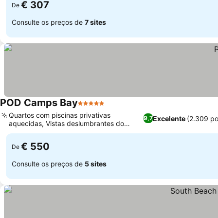
€ 307
De
Consulte os preços de
7 sites
POD Camps Bay
5 Estrelas
Quartos com piscinas privativas
Excelente
(2.309 p
9,7
aquecidas, Vistas deslumbrantes do
oceano e da montanha
€ 550
De
Consulte os preços de
5 sites