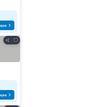
eços
Adicionar aos favoritos
Partilhar
eços