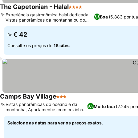
The Capetonian - Halal
4 Estrelas
Experiência gastronômica halal dedicada,
Boa
(5.883 pontua
7,8
Vistas panorâmicas da montanha ou do
oceano
€ 42
De
Consulte os preços de
16 sites
Camps Bay Village
3 Estrelas
Vistas panorâmicas do oceano e da
Muito boa
(2.245 pon
8,3
montanha, Apartamentos com cozinhas
completas
Selecione as datas para ver os preços exatos.