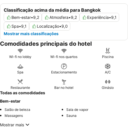
Classificação acima da média para Bangkok
Bem-estar
•
9,2
Atmosfera
•
9,2
Experiência
•
9,1
Spa
•
9,1
Localização
•
9,0
Mostrar mais classificações
Comodidades principais do hotel
Wi-fi no lobby
Wi-fi nos quartos
Piscina
Spa
Estacionamento
A/C
Restaurante
Bar no hotel
Ginásio
Todas as comodidades
Bem-estar
Salão de beleza
Sala de vapor
Massagens
Sauna
Mostrar mais