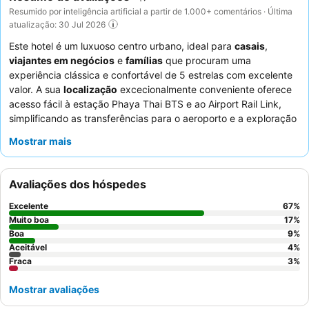
Resumido por inteligência artificial a partir de 1.000+ comentários · Última
atualização: 30 Jul 2026
Este hotel é um luxuoso centro urbano, ideal para
casais
,
viajantes em negócios
e
famílias
que procuram uma
experiência clássica e confortável de 5 estrelas com excelente
valor. A sua
localização
excecionalmente conveniente oferece
acesso fácil à estação Phaya Thai BTS e ao Airport Rail Link,
simplificando as transferências para o aeroporto e a exploração
da cidade. A ampla
piscina exterior
no sexto andar
Mostrar mais
proporciona um belo refúgio para relaxar. Os hóspedes elogiam
consistentemente o
pessoal e serviço excecionais
e o extenso
e de alta qualidade
buffet de pequeno-almoço
. Para uma
Avaliações dos hóspedes
estadia mais tranquila, os hóspedes devem considerar pedir um
quarto virado para o jardim.
Excelente
67
%
Muito boa
17
%
Boa
9
%
Aceitável
4
%
Fraca
3
%
Mostrar avaliações