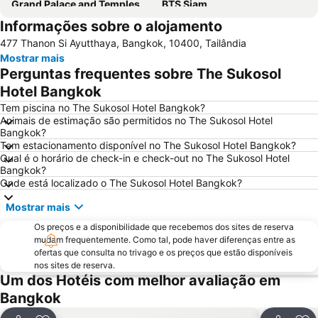
Grand Palace and Temples and City Tour
BTS Siam
Informações sobre o alojamento
BTS Phaya Thai
The Platinum Fashion
477 Thanon Si Ayutthaya, Bangkok, 10400, Tailândia
BTS Nana
Yaowarat
Mostrar mais
Bangkok's Grand Palace Complex and Wat Phra Kaew
Aeroporto Don Mueang
Perguntas frequentes sobre The Sukosol
Central World Plaza
Siam Square
Hotel Bangkok
Grande Palácio Phra Borom
Chatuchak Market
Tem piscina no The Sukosol Hotel Bangkok?
Animais de estimação são permitidos no The Sukosol Hotel
Wat Arun
Chao Phraya River and Bangkok Waterways Cruise including Wat Arun
Bangkok?
Tem estacionamento disponível no The Sukosol Hotel Bangkok?
BTS Ratchathewi
BTS Ekkamai
Qual é o horário de check-in e check-out no The Sukosol Hotel
MRT Bang Rak Yai
BTS Phrom Phong
Bangkok?
Onde está localizado o The Sukosol Hotel Bangkok?
BTS Ari
MRT Si Lom
Mostrar mais
Ramkhamhaeng
WEDDING EXPO
Os preços e a disponibilidade que recebemos dos sites de reserva
THAILAND INTERNATIONAL MOTOR EXPO
MRT Thailand Cultural Centre
mudam frequentemente. Como tal, pode haver diferenças entre as
Bangkok Port
BTS Bang Wa
ofertas que consulta no trivago e os preços que estão disponíveis
nos sites de reserva.
Baiyoke Tower II
Siam Paragon
Um dos Hotéis com melhor avaliação em
BTS Ratchadamri
Monte Dourado Wat Saket
Bangkok
MOLDEX
FOOD FESTIVAL