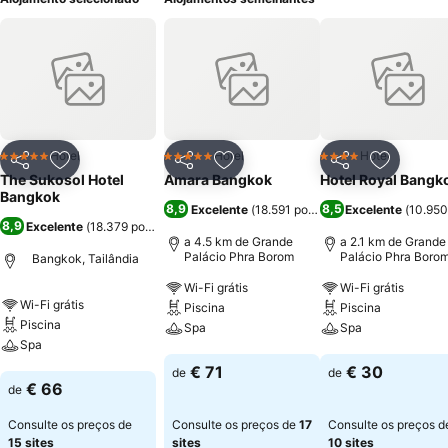
Hotel
Hotel
Hotel
5 Estrelas
5 Estrelas
4 Estrelas
Partilhar
Adicionar aos favoritos
Partilhar
Adicionar aos favoritos
Partilhar
Adicionar
The Sukosol Hotel
Amara Bangkok
Hotel Royal Bangk
Bangkok
8,9
8,5
Excelente
(
18.591 pontuações
Excelente
)
(
10.950
8,9
Excelente
(
18.379 pontuações
)
a 4.5 km de Grande
a 2.1 km de Grande
Palácio Phra Borom
Palácio Phra Boro
Bangkok, Tailândia
Wi-Fi grátis
Wi-Fi grátis
Wi-Fi grátis
Piscina
Piscina
Piscina
Spa
Spa
Spa
Ver preços
Ver preços
€ 71
€ 30
de
de
Ver preços
€ 66
de
Consulte os preços de
Consulte os preços de
17
Consulte os preços d
15 sites
sites
10 sites