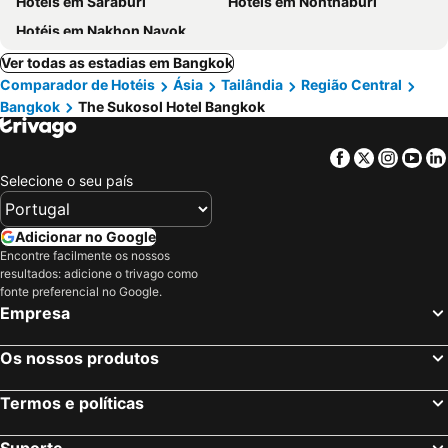
Hotéis em Saraburi
Hotéis em Nonthaburi
Hotéis em Nakhon Nayok
Ver todas as estadias em Bangkok
Comparador de Hotéis
Ásia
Tailândia
Região Central
Bangkok
The Sukosol Hotel Bangkok
Facebook
Twitter
Insta
Yo
Selecione o seu país
Adicionar no Google
Encontre facilmente os nossos
resultados: adicione o trivago como
fonte preferencial no Google.
Empresa
Os nossos produtos
Termos e políticas