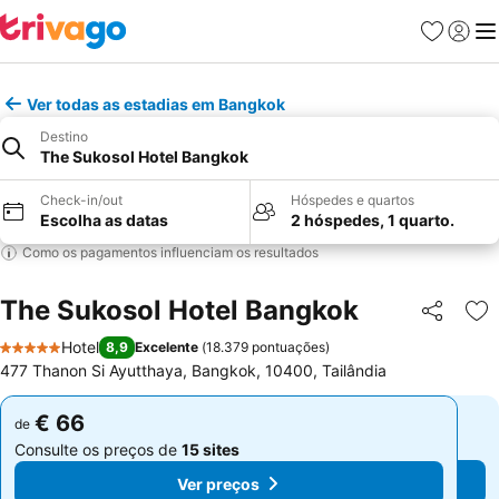
Favoritos
Iniciar
Me
Ver todas as estadias em Bangkok
Destino
The Sukosol Hotel Bangkok
Check-in/out
Hóspedes e quartos
Escolha as datas
2 hóspedes, 1 quarto.
Como os pagamentos influenciam os resultados
The Sukosol Hotel Bangkok
Partilhar
Ad
Hotel
8,9
Excelente
(
18.379 pontuações
)
5 Estrelas
477 Thanon Si Ayutthaya, Bangkok, 10400, Tailândia
€ 66
€ 66
de
de
Consulte os preços de
15 sites
Consulte os preços de
15 sites
Ver preços
Ver preços