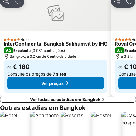
Partilhar
Adicionar aos favoritos
Partilhar
Adi
Sugar Asia
CentralPlaza Rama 3
MRT Yaek Tiwanon
Hotel
Ho
5 Estrelas
5 Estrelas
InterContinental Bangkok Sukhumvit by IHG
Royal Or
9,2
8,8
Excelente
(
3.031 pontuações
)
Excele
Bangkok, a 6.2 km de Centro da cidade
a 3.2 km
€ 160
€ 1
de
de
Consulte os preços de
7 sites
Consulte
Ver preços
Ver todas as estadias em Bangkok
Outras estadias em Bangkok