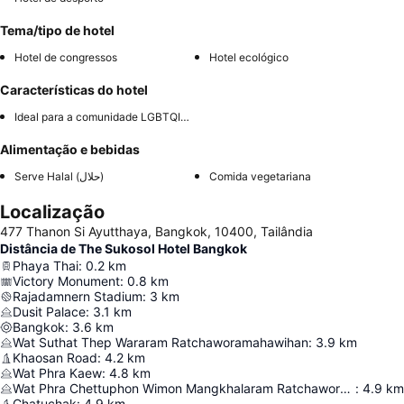
Tema/tipo de hotel
Hotel de congressos
Hotel ecológico
Características do hotel
Ideal para a comunidade LGBTQIA+
Alimentação e bebidas
Serve Halal (حلال)
Comida vegetariana
Localização
477 Thanon Si Ayutthaya, Bangkok, 10400, Tailândia
Distância de The Sukosol Hotel Bangkok
Phaya Thai
:
0.2
km
Victory Monument
:
0.8
km
Rajadamnern Stadium
:
3
km
Dusit Palace
:
3.1
km
Bangkok
:
3.6
km
Wat Suthat Thep Wararam Ratchaworamahawihan
:
3.9
km
Khaosan Road
:
4.2
km
Wat Phra Kaew
:
4.8
km
Wat Phra Chettuphon Wimon Mangkhalaram Ratchaworamahawihan
:
4.9
km
Chatuchak
:
4.9
km