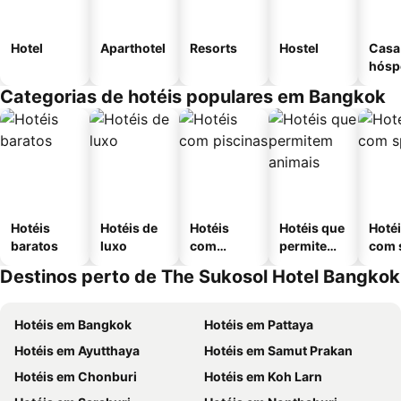
Hotel
Aparthotel
Resorts
Hostel
Casa
hósp
Categorias de hotéis populares em Bangkok
Hotéis
Hotéis de
Hotéis
Hotéis que
Hoté
baratos
luxo
com
permitem
com 
piscinas
animais
Destinos perto de The Sukosol Hotel Bangkok
Hotéis em Bangkok
Hotéis em Pattaya
Hotéis em Ayutthaya
Hotéis em Samut Prakan
Hotéis em Chonburi
Hotéis em Koh Larn