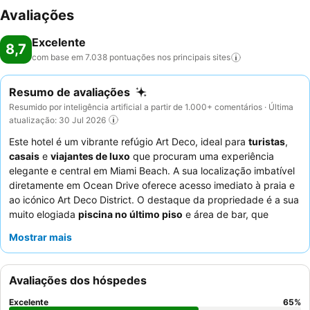
Avaliações
Excelente
8,7
com base em 7.038 pontuações nos principais
sites
Resumo de avaliações
Resumido por inteligência artificial a partir de 1.000+ comentários · Última
atualização: 30 Jul 2026
Este hotel é um vibrante refúgio Art Deco, ideal para
turistas
,
casais
e
viajantes de luxo
que procuram uma experiência
elegante e central em Miami Beach. A sua localização imbatível
diretamente em Ocean Drive oferece acesso imediato à praia e
ao icónico Art Deco District. O destaque da propriedade é a sua
muito elogiada
piscina no último piso
e área de bar, que
oferece um refúgio refrescante com vistas agradáveis. Os
Mostrar mais
hóspedes elogiam consistentemente a simpatia e a
prestabilidade excecionais de todo o
staff
, e o restaurante do
hotel recebe elogios consistentes pelas suas ofertas excelentes
Avaliações dos hóspedes
e com preços razoáveis, incluindo um pequeno-almoço delicioso
e variado. Para uma estadia mais tranquila, os hóspedes são
Excelente
65
%