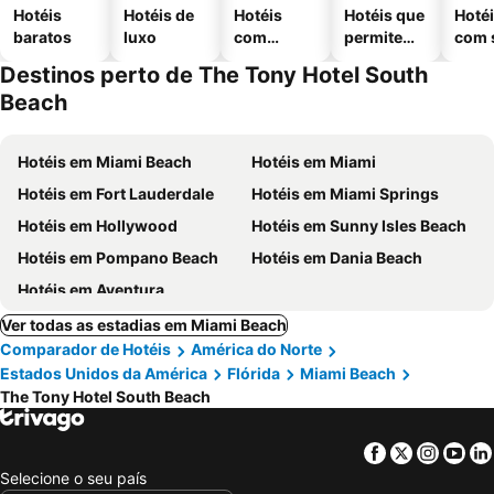
Hotéis
Hotéis de
Hotéis
Hotéis que
Hoté
baratos
luxo
com
permitem
com 
piscinas
animais
Destinos perto de The Tony Hotel South
Beach
Hotéis em Miami Beach
Hotéis em Miami
Hotéis em Fort Lauderdale
Hotéis em Miami Springs
Hotéis em Hollywood
Hotéis em Sunny Isles Beach
Hotéis em Pompano Beach
Hotéis em Dania Beach
Hotéis em Aventura
Ver todas as estadias em Miami Beach
Comparador de Hotéis
América do Norte
Estados Unidos da América
Flórida
Miami Beach
The Tony Hotel South Beach
Facebook
Twitter
Insta
Yo
Selecione o seu país