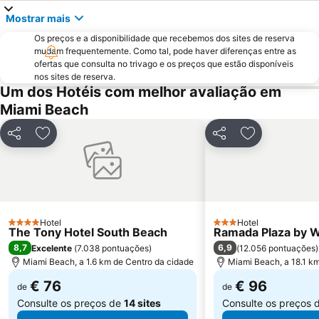
Miami Beach Convention Center
Bal Harbour Shops
Mostrar mais
Bairro Art Deco
FORT LAUDERDALE INTERNATIONAL BOAT SHOW
Os preços e a disponibilidade que recebemos dos sites de reserva
Hard Rock Cafe Miami
Ultra Music Festival
mudam frequentemente. Como tal, pode haver diferenças entre as
Keys Islands
SoBe Unique
ofertas que consulta no trivago e os preços que estão disponíveis
nos sites de reserva.
The Rock Boat
Miami International Mall
Um dos Hotéis com melhor avaliação em
The Groove Cruise
Florida Grand Opera
Miami Beach
Midtown
Bayside District
Partilhar
Adicionar aos favoritos
Partilhar
Adicionar aos
Coral Way
Fort Lauderdale Executive Airport
Lummus Park
Chabad of South Beach
Espanola Way
Omni
Miami City Hall
Venetian Pool
Hotel
Hotel
University of Miami
The Fort Lauderdale Ghost Tours
4 Estrelas
3 Estrelas
The Tony Hotel South Beach
Ramada Plaza by 
8,7
6,9
Excelente
(
7.038 pontuações
)
(
12.056 pontuações
)
Miami Beach, a 1.6 km de Centro da cidade
Miami Beach, a 18.1 k
€ 76
€ 96
de
de
Consulte os preços de
14 sites
Consulte os preços 