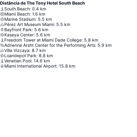
Distância de The Tony Hotel South Beach
South Beach
:
0.4
km
Miami Beach
:
1.6
km
Marine Stadium
:
5.5
km
Pérez Art Museum Miami
:
5.5
km
Bayfront Park
:
5.6
km
Kaseya Center
:
5.6
km
Freedom Tower at Miami Dade College
:
5.8
km
Adrienne Arsht Center for the Performing Arts
:
5.9
km
Villa Vizcaya
:
8.7
km
Loandepot Park
:
8.8
km
Venetian Pool
:
14.6
km
Miami International Airport
:
15.8
km