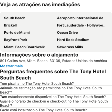
Veja as atrações nas imediações
Ampliar mapa
South Beach
Aeroporto Internacional de Miami
Brickell
Fort Lauderdale - Hollywood International Airport
Porto de Miami
Ocean Drive
Bayfront Park
Hard Rock Stadium
Miami Beach Boardwalk
Sawgrass Mills
Informações sobre o alojamento
Lincoln Road
Dolphin Mall
801 Collins Ave, Miami Beach, 33139, Estados Unidos da América
Miami Beach Marina
Bayside Marketplace
Mostrar mais
Centro de Miami
Coconut Grove
Perguntas frequentes sobre The Tony Hotel
Fort Lauderdale Beach
Aventura Mall
South Beach
Brickell Avenue
Las Olas Boulevard
Tem piscina no The Tony Hotel South Beach?
Animais de estimação são permitidos no The Tony Hotel South
Miami Beach Visitor Center
Collins Avenue
Beach?
Tem estacionamento disponível no The Tony Hotel South Beach?
Wynwood-Edgewater
Design District
Qual é o horário de check-in e check-out no The Tony Hotel South
Port Everglades
Miami Beach Gay Pride
Beach?
Onde está localizado o The Tony Hotel South Beach?