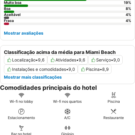
aconselhados a solicitar um quarto virado para o jardim.
Muito boa
19
%
Boa
8
%
Aceitável
4
%
Fraca
4
%
Mostrar avaliações
Classificação acima da média para Miami Beach
Localização
•
9,6
Atividades
•
9,6
Serviço
•
9,0
Instalações e comodidades
•
9,0
Piscina
•
8,9
Mostrar mais classificações
Comodidades principais do hotel
Wi-fi no lobby
Wi-fi nos quartos
Piscina
Estacionamento
A/C
Restaurante
Bar no hotel
Ginásio