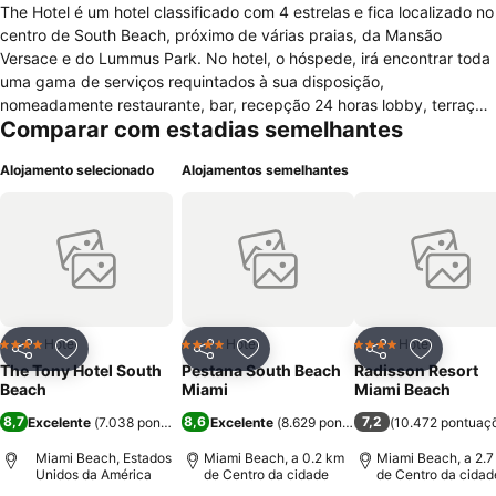
The Hotel é um hotel classificado com 4 estrelas e fica localizado no
centro de South Beach, próximo de várias praias, da Mansão
Versace e do Lummus Park. No hotel, o hóspede, irá encontrar toda
uma gama de serviços requintados à sua disposição,
nomeadamente restaurante, bar, recepção 24 horas lobby, terraço,
Comparar com estadias semelhantes
elevador, design hotel, centro de fitness, piscina exterior, cadeiras
de praia, loja de recordações, internet gratuita e estacionamento
Alojamento selecionado
Alojamentos semelhantes
público com pagamento extra. O hóspede pode usufruir na sua
estadia de belas paisagens relaxantes e paradisíacas sobre o mar.
Os vários tipos de quartos possuem uma decoração moderna e
requintada e podem ser de vários tipos. Na generalidade as
funcionalidades presentes são constituídas por ar condicionado,
secretária, área de estar, aquecimento, wc com duche ou banheira,
secador de cabelo, roupão de banho, artigos de higiene pessoal,
telefone, televisão e janela com vistas.
Hotel
Hotel
Hotel
4 Estrelas
4 Estrelas
4 Estrelas
Partilhar
Adicionar aos favoritos
Partilhar
Adicionar aos favoritos
Partilhar
Adicionar
The Tony Hotel South
Pestana South Beach
Radisson Resort
Beach
Miami
Miami Beach
8,7
8,6
7,2
Excelente
(
7.038 pontuações
Excelente
)
(
8.629 pontuações
(
)
10.472 pontuaç
Miami Beach, Estados
Miami Beach, a 0.2 km
Miami Beach, a 2.7
Unidos da América
de Centro da cidade
de Centro da cidad