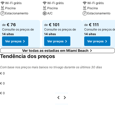
Wi-Fi grátis
Wi-Fi grátis
Wi-Fi grátis
Piscina
Piscina
Piscina
Estacionamento
A/C
Estacionamento
Ver preços
Ver preços
Ver preços
€ 76
€ 101
€ 111
de
de
de
Consulte os preços de
Consulte os preços de
Consulte os preços d
14 sites
14 sites
14 sites
Ver preços
Ver preços
Ver preços
Ver todas as estadias em Miami Beach
Tendência dos preços
Com base nos preços mais baixos no trivago durante os últimos 30 dias
€ 0
€ 0
€ 0