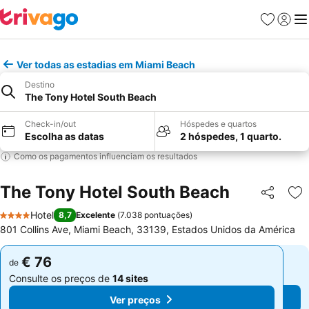
Favoritos
Iniciar
Me
Ver todas as estadias em Miami Beach
Destino
The Tony Hotel South Beach
Check-in/out
Hóspedes e quartos
Escolha as datas
2 hóspedes, 1 quarto.
Como os pagamentos influenciam os resultados
The Tony Hotel South Beach
Partilhar
Ad
Hotel
8,7
Excelente
(
7.038 pontuações
)
4 Estrelas
801 Collins Ave, Miami Beach, 33139, Estados Unidos da América
€ 76
€ 76
de
de
Consulte os preços de
14 sites
Consulte os preços de
14 sites
Ver preços
Ver preços