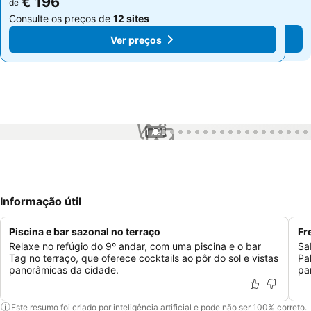
€ 196
€ 196
de
de
Consulte os preços de
12 sites
Consulte os preços de
12 sites
Ver preços
Ver preços
1 / 95
Informação útil
Piscina e bar sazonal no terraço
Fr
Relaxe no refúgio do 9º andar, com uma piscina e o bar
Sa
Tag no terraço, que oferece cocktails ao pôr do sol e vistas
Pa
panorâmicas da cidade.
pa
Este resumo foi criado por inteligência artificial e pode não ser 100% correto.