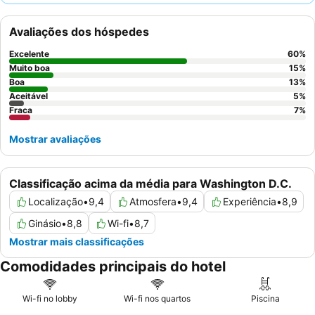
da atenciosa equipa e as deliciosas e variadas ofertas do
restaurante do hotel, especialmente o aclamado pequeno-
Avaliações dos hóspedes
almoço e os cocktails artísticos. Para uma experiência
verdadeiramente elevada, considere reservar um quarto num
Excelente
60
%
andar superior para potencialmente melhores vistas e um
Muito boa
15
%
ambiente mais tranquilo.
Boa
13
%
Aceitável
5
%
Fraca
7
%
Mostrar avaliações
Classificação acima da média para Washington D.C.
Localização
•
9,4
Atmosfera
•
9,4
Experiência
•
8,9
Ginásio
•
8,8
Wi-fi
•
8,7
Mostrar mais classificações
Comodidades principais do hotel
Wi-fi no lobby
Wi-fi nos quartos
Piscina