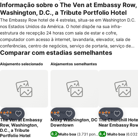
Informação sobre o The Ven at Embassy Row,
Washington, D.C., a Tribute Portfolio Hotel
The Embassy Row hotel de 4 estrelas, situa-se em Washington D.C.
nos Estados Unidos da América. O hotel dispõe na sua infra-
estrutura de recepção 24 horas com sala de estar e cofre,
computador com acesso à internet, lavandaria, elevador, sala de
conferências, centro de negócios, serviço de portaria, serviço de
Comparar com estadias semelhantes
babysitting, serviço de quartos, serviço de engraxamento, terraço,
concierge, bar, restaurante, estacionamento e wi-fi. Este encontra-
Alojamento selecionado
Alojamentos semelhantes
se preparado para pessoas com mobilidade reduzida. O hóspede
pode usufruir de variadas actividades de lazer como ginásio,
piscina exterior com cadeira de praia e guarda-sol e pista de
corrida. Os quartos destinam-se a não fumadores e encontram-se
equipados com ar condicionado, aquecimento, ferro e tábua de
passar, acesso à internet, rádio, tv por cabo / satélite, mesa de
escritório, janelas desbloqueadas, sala de estar, máquina de café,
telefone e wi-fi. Tem também casa de banho privada com banheira /
Hotel
Hotel
Hotel
4 Estrelas
3 Estrelas
4 Estrelas
Partilhar
Adicionar aos favoritos
Partilhar
Adicionar aos favoritos
Partilhar
Adicionar
duche e secador de cabelo.
The Ven at Embassy
Moxy Washington, DC
The Churchill Hote
Row, Washington,
Downtown
Near Embassy Ro
D.C., a Tribute
8,2
8,4
Muito boa
(
3.731 pontuações
Muito boa
)
(
6.032
Portfolio Hotel