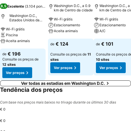
Washington D.C., a 0.9
Washington D.C., a 
8,5
Excelente
(
3.104 pontuações
)
km de Centro da cidade
km de Centro da c
Washington D.C.,
Wi-Fi grátis
Wi-Fi grátis
Estados Unidos da
América
Estacionamento
Estacionamento
Wi-Fi grátis
Aceita animais
A/C
Piscina
Aceita animais
Ver preços
Ver preços
€ 124
€ 101
de
de
Ver preços
€ 196
de
Consulte os preços de
11
Consulte os preços d
Consulte os preços de
sites
10 sites
12 sites
Ver preços
Ver preços
Ver preços
Ver todas as estadias em Washington D.C.
Tendência dos preços
Com base nos preços mais baixos no trivago durante os últimos 30 dias
€ 0
€ 0