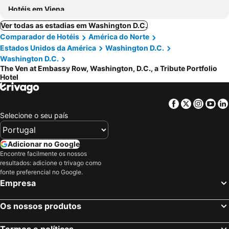
Hotéis em Viena
Ver todas as estadias em Washington D.C.
Comparador de Hotéis
América do Norte
Estados Unidos da América
Washington D.C.
Washington D.C.
The Ven at Embassy Row, Washington, D.C., a Tribute Portfolio
Hotel
Facebook
Twitter
Insta
Yo
Selecione o seu país
Adicionar no Google
Encontre facilmente os nossos
resultados: adicione o trivago como
fonte preferencial no Google.
Empresa
Os nossos produtos
Termos e políticas