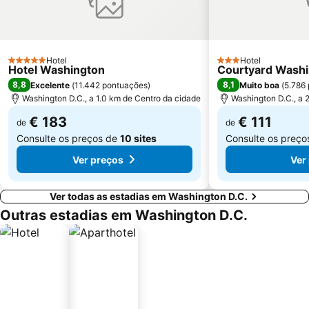
Hotel
Hotel
5 Estrelas
3 Estrelas
Hotel Washington
Courtyard Washin
8,8
8,1
Excelente
(
11.442 pontuações
)
Muito boa
(
5.786
Washington D.C., a 1.0 km de Centro da cidade
Washington D.C., a 
€ 183
€ 111
de
de
Consulte os preços de
10 sites
Consulte os preç
Ver preços
Ver
Ver todas as estadias em Washington D.C.
Outras estadias em Washington D.C.