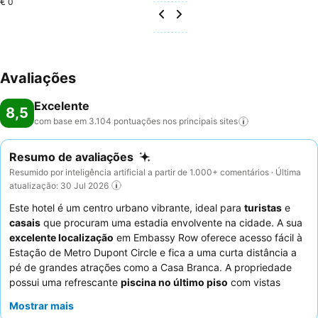
€ 0
Avaliações
Excelente
8,5
com base em 3.104 pontuações nos principais
sites
Resumo de avaliações
Resumido por inteligência artificial a partir de 1.000+ comentários · Última
atualização: 30 Jul 2026
Este hotel é um centro urbano vibrante, ideal para
turistas
e
casais
que procuram uma estadia envolvente na cidade. A sua
excelente localização
em Embassy Row oferece acesso fácil à
Estação de Metro Dupont Circle e fica a uma curta distância a
pé de grandes atrações como a Casa Branca. A propriedade
possui uma refrescante
piscina no último piso
com vistas
panorâmicas, perfeita para relaxar após um dia de exploração.
Mostrar mais
Os hóspedes elogiam consistentemente o
serviço excecional