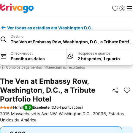
Favoritos
Iniciar
Me
Ver todas as estadias em Washington D.C.
Destino
The Ven at Embassy Row, Washington, D.C., a Tribute Portfol
Check-in/out
Hóspedes e quartos
Escolha as datas
2 hóspedes, 1 quarto.
Como os pagamentos influenciam os resultados
The Ven at Embassy Row,
Washington, D.C., a Tribute
Partilhar
Ad
Portfolio Hotel
Hotel
8,5
Excelente
(
3.104 pontuações
)
4 Estrelas
2015 Massachusetts Ave NW, Washington D.C., 20036, Estados
Unidos da América