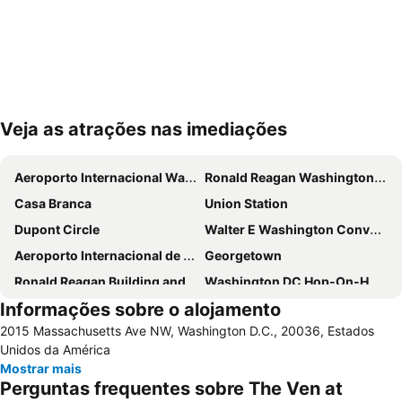
Veja as atrações nas imediações
Ampliar mapa
Aeroporto Internacional Washington Dulles
Ronald Reagan Washington National Airport
Casa Branca
Union Station
Dupont Circle
Walter E Washington Convention Center
Aeroporto Internacional de Baltimore-Washington Thurgood Marshall
Georgetown
Ronald Reagan Building and International Trade Center
Washington DC Hop-On-Hop-Off Open-Top Double-Decker Bus Tour
Informações sobre o alojamento
Metro
2015 Massachusetts Ave NW, Washington D.C., 20036, Estados
Unidos da América
Mostrar mais
Perguntas frequentes sobre The Ven at