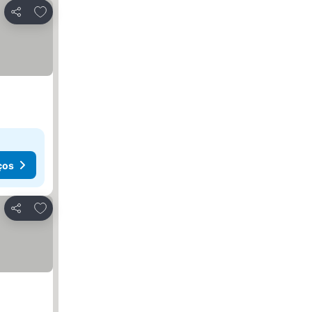
Adicionar aos favoritos
Partilhar
ços
Adicionar aos favoritos
Partilhar