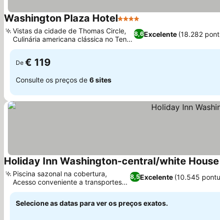
Washington Plaza Hotel
4 Estrelas
Ver preços
Vistas da cidade de Thomas Circle,
Excelente
(18.282 pon
8,6
Culinária americana clássica no Ten
Ver preços
Thomas
€ 119
De
Consulte os preços de
6 sites
Holiday Inn Washington-central/white House
Piscina sazonal na cobertura,
Excelente
(10.545 pont
8,5
Acesso conveniente a transportes
Ver preços
multimodais
Selecione as datas para ver os preços exatos.