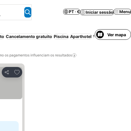
PT · €
Menu
Iniciar sessão
.
Ver mapa
to
Cancelamento gratuito
Piscina
Aparthotel
Wi-fi
Ar condicio
o os pagamentos influenciam os resultados
Adicionar aos favoritos
Partilhar