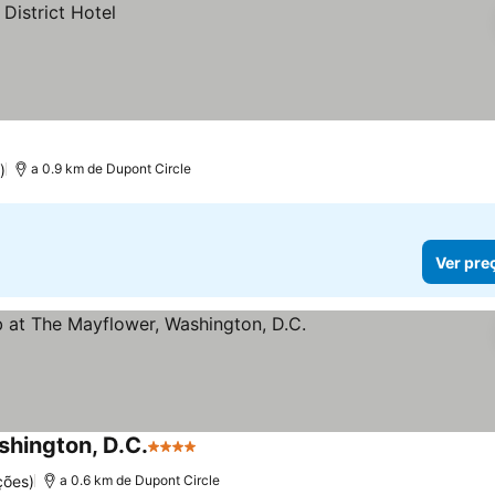
)
a 0.9 km de Dupont Circle
Ver pre
shington, D.C.
4 Estrelas
Ver preços
ções)
a 0.6 km de Dupont Circle