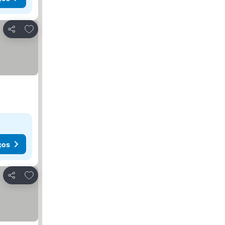
Adicionar aos favoritos
Partilhar
ços
Adicionar aos favoritos
Partilhar