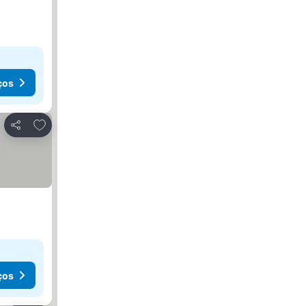
ços
Adicionar aos favoritos
Partilhar
ços