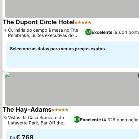
The Dupont Circle Hotel
5 Estrelas
Ver preços
Culinária do campo à mesa no The
Excelente
(9.604 pont
8,9
Pembroke, Suítes executivas do
Ver preços
Nono Andar
Selecione as datas para ver os preços exatos.
The Hay-Adams
5 Estrelas
Ver preços
Vistas da Casa Branca e do
Excelente
(4.326 pontuaçõe
9,4
Lafayette Park, Bar Off the
Ver preços
Record
€ 768
De