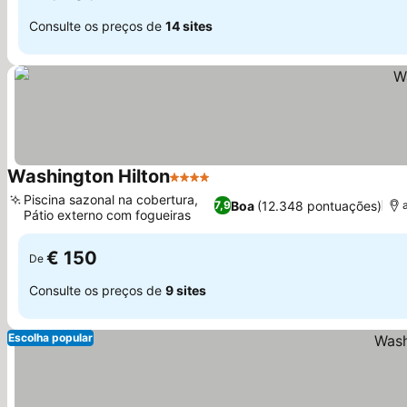
Consulte os preços de
14 sites
Washington Hilton
4 Estrelas
Ver preços
Piscina sazonal na cobertura,
Boa
(12.348 pontuações)
7,9
Pátio externo com fogueiras
Ver preços
€ 150
De
Consulte os preços de
9 sites
Escolha popular