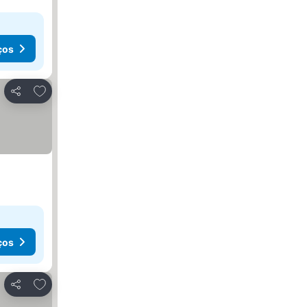
ços
Adicionar aos favoritos
Partilhar
ços
Adicionar aos favoritos
Partilhar