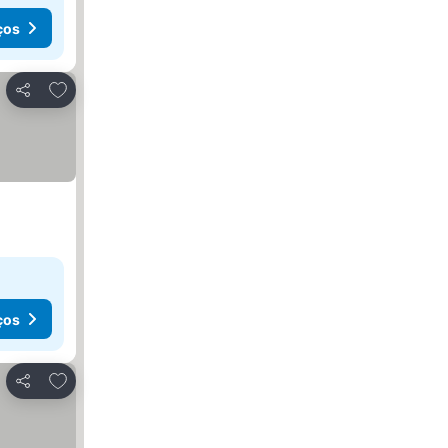
ços
Adicionar aos favoritos
Partilhar
ços
Adicionar aos favoritos
Partilhar