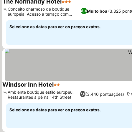
The Normandy Hotel
3 Estrelas
Ver preços
Conceito charmoso de boutique
Muito boa
(3.325 pont
8,4
europeia, Acesso a terraço com
Ver preços
jardim privativo
Selecione as datas para ver os preços exatos.
Windsor Inn Hotel
2 Estrelas
Ver preços
Ambiente boutique estilo europeu,
(3.440 pontuações)
7,0
Restaurantes a pé na 14th Street
Ver preços
Selecione as datas para ver os preços exatos.