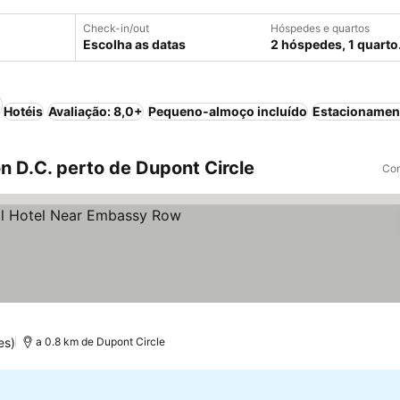
Check-in/out
Hóspedes e quartos
Escolha as datas
2 hóspedes, 1 quarto
Hotéis
Avaliação: 8,0+
Pequeno-almoço incluído
Estacionamen
 D.C. perto de Dupont Circle
Com
as
er preços
es)
a 0.8 km de Dupont Circle