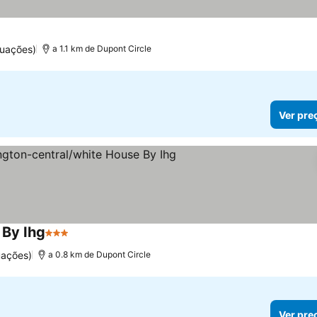
tuações)
a 1.1 km de Dupont Circle
Ver pre
 By Ihg
3 Estrelas
Ver preços
uações)
a 0.8 km de Dupont Circle
Ver pre