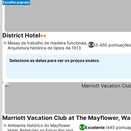
Escolha popular
District Hotel
2 Estrelas
Ver preços
Mesas de trabalho de madeira funcionais,
(5.490 pontuações
6,4
Arquitetura histórica de tijolos de 1913
Ver preços
Selecione as datas para ver os preços exatos.
Marriott Vacation Club at The Mayflower, Wa
Ambiente histórico do Mayflower
Excelente
(445 pontua
8,6
Hotel, Refeições no Edgar Bar and