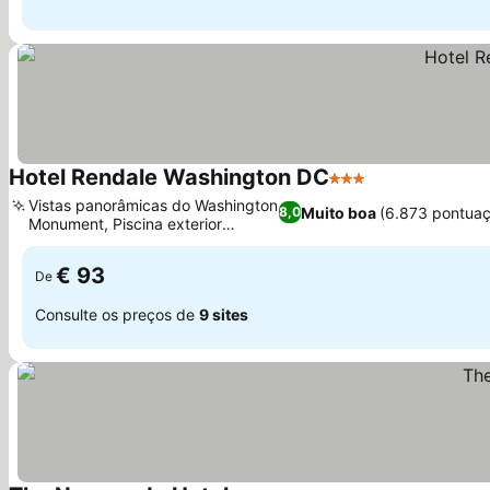
Hotel Rendale Washington DC
3 Estrelas
Ver preços
Vistas panorâmicas do Washington
Muito boa
(6.873 pontua
8,0
Monument, Piscina exterior
Ver preços
sazonal
€ 93
De
Consulte os preços de
9 sites