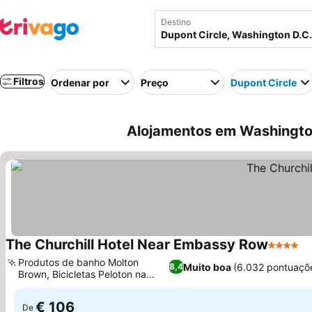
Destino
Filtros
Ordenar por
Preço
Dupont Circle
Alojamentos em Washington
The Churchill Hotel Near Embassy Row
4 Estrel
V
Produtos de banho Molton
Muito boa
(6.032 pontuaçõ
8,4
Brown, Bicicletas Peloton na
Ver preços
academia
€ 106
De