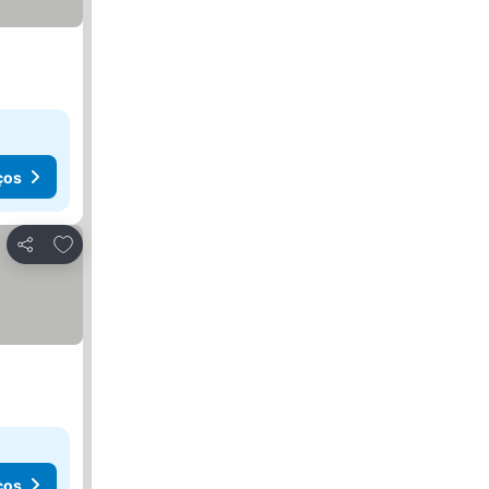
ços
Adicionar aos favoritos
Partilhar
ços