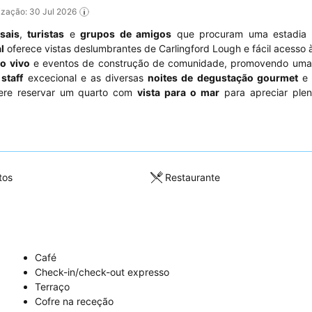
lização: 30 Jul 2026
sais
,
turistas
e
grupos de amigos
que procuram uma estadia 
l
oferece vistas deslumbrantes de Carlingford Lough e fácil acesso 
o vivo
e eventos de construção de comunidade, promovendo uma
o
staff
excecional e as diversas
noites de degustação gourmet
e 
dere reservar um quarto com
vista para o mar
para apreciar ple
tos
Restaurante
Café
Check-in/check-out expresso
Terraço
Cofre na receção