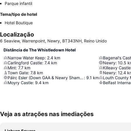
Parque infantil
Tema/tipo de hotel
Hotel Boutique
Localização
6 Seaview, Warrenpoint, Newry, BT343NH, Reino Unido
Distância de The Whistledown Hotel
Narrow Water Keep
:
2.4
km
Bagenal's Cast
Carlingford Castle
:
7.4
km
Newry
:
10.5
k
Mint
:
7.7
km
Killeavy Castle
Town Gate
:
7.8
km
Newry
:
12.4
k
Páirc Esler (Down GAA & Newry Shamrocks GAC)
:
9.1
km
Louth County
Moyry Castle
:
9.4
km
Belfast Interna
Veja as atrações nas imediações
Lisburn Square