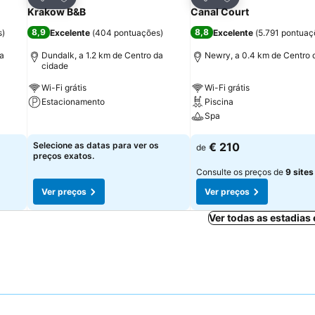
Partilhar
Partilhar
Krakow B&B
Canal Court
8,9
8,8
s
)
Excelente
(
404 pontuações
)
Excelente
(
5.791 pontuaç
da
Dundalk, a 1.2 km de Centro da
Newry, a 0.4 km de Centro 
cidade
Wi-Fi grátis
Wi-Fi grátis
Estacionamento
Piscina
Spa
Ver preços
Ver preços
Selecione as datas para ver os
€ 210
de
preços exatos.
Consulte os preços de
9 sites
Ver preços
Ver preços
Ver todas as estadia