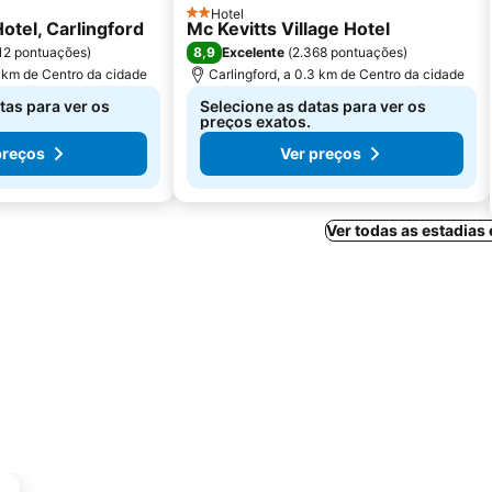
Hotel
2 Estrelas
otel, Carlingford
Mc Kevitts Village Hotel
8,9
12 pontuações
)
Excelente
(
2.368 pontuações
)
5 km de Centro da cidade
Carlingford, a 0.3 km de Centro da cidade
tas para ver os
Selecione as datas para ver os
preços exatos.
preços
Ver preços
Ver todas as estadia