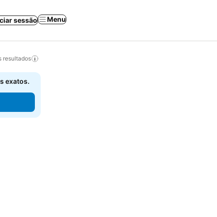
Menu
iciar sessão
 resultados
s exatos.