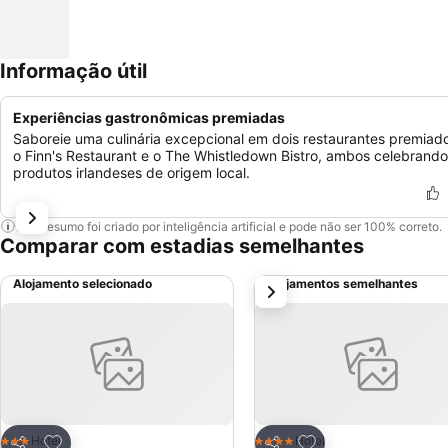
Informação útil
Experiências gastronômicas premiadas
Saboreie uma culinária excepcional em dois restaurantes premiad
o Finn's Restaurant e o The Whistledown Bistro, ambos celebrando
produtos irlandeses de origem local.
Este resumo foi criado por inteligência artificial e pode não ser 100% correto.
Comparar com estadias semelhantes
Alojamento selecionado
Alojamentos semelhantes
próximo
Adicionar aos favoritos
Adicionar aos favor
Hotel
Hotel
3 Estrelas
4 Estrelas