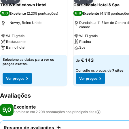
Partilhar
Partilhar
The Whistledown Hotel
Carrickdale Hotel & Spa
9,0
8,8
Excelente
(
2.209 pontuações
)
Excelente
(
4.518 pontuaçõe
Newry, Reino Unido
Dundalk, a 11.5 km de Centro 
cidade
Wi-Fi grátis
Wi-Fi grátis
Restaurante
Piscina
Bar no hotel
Spa
Ver preços
Ver preços
Selecione as datas para ver os
€ 143
de
preços exatos.
Consulte os preços de
7 sites
Ver preços
Ver preços
Avaliações
Excelente
9,0
com base em 2.209 pontuações nos principais
sites
Resumo de avaliações