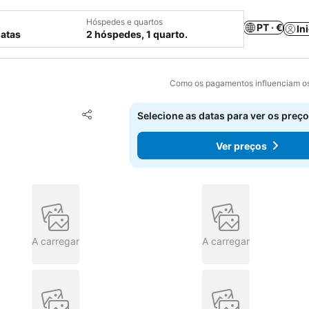
Hóspedes e quartos
PT · €
In
datas
2 hóspedes, 1 quarto.
Como os pagamentos influenciam os
Adicionar aos favoritos
Selecione as datas para ver os preço
Partilhar
Ver preços
A carregar
A carregar