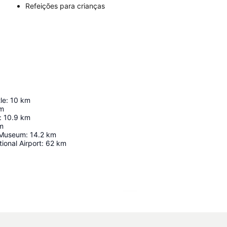
Refeições para crianças
le
:
10
km
m
:
10.9
km
m
 Museum
:
14.2
km
tional Airport
:
62
km
Ampliar mapa