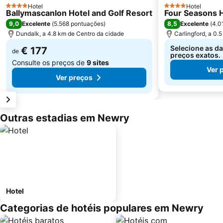
Hotel
Hotel
4 Estrelas
4 Estrelas
Ballymascanlon Hotel and Golf Resort
Four Seasons H
9,0
8,5
Excelente
(
5.568 pontuações
)
Excelente
(
4.0
Dundalk, a 4.8 km de Centro da cidade
Carlingford, a 0.
Selecione as da
€ 177
de
preços exatos.
Consulte os preços de
9 sites
Ver 
Ver preços
Outras estadias em Newry
Hotel
Categorias de hotéis populares em Newry