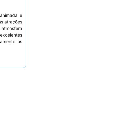
animada e
às atrações
 atmosfera
excelentes
namente os