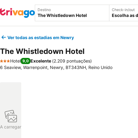
Destino
Check-in/out
Escolha as 
Ver todas as estadias em Newry
The Whistledown Hotel
Hotel
Excelente
(
2.209 pontuações
)
9,0
3 Estrelas
6 Seaview, Warrenpoint, Newry, BT343NH, Reino Unido
A carregar