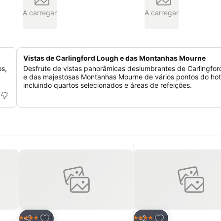
A carregar
A carregar
Vistas de Carlingford Lough e das Montanhas Mourne
os,
Desfrute de vistas panorâmicas deslumbrantes de Carlingfo
e das majestosas Montanhas Mourne de vários pontos do hot
incluindo quartos selecionados e áreas de refeições.
itos
Adicionar aos favoritos
Adicionar aos fav
Hotel
Hotel
4 Estrelas
4 Estrelas