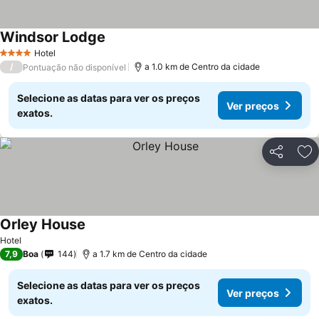
Windsor Lodge
Hotel
4 Estrelas
/
a 1.0 km de Centro da cidade
Pontuação não disponível
Selecione as datas para ver os preços
Ver preços
exatos.
Partilhar
Ad
Orley House
Hotel
7,9
Boa
144
a 1.7 km de Centro da cidade
Selecione as datas para ver os preços
Ver preços
exatos.