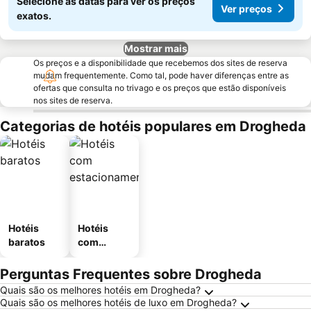
Selecione as datas para ver os preços
Ver preços
exatos.
Mostrar mais
Os preços e a disponibilidade que recebemos dos sites de reserva
mudam frequentemente. Como tal, pode haver diferenças entre as
ofertas que consulta no trivago e os preços que estão disponíveis
nos sites de reserva.
Categorias de hotéis populares em Drogheda
Hotéis
Hotéis
baratos
com
estaciona
mento
Perguntas Frequentes sobre Drogheda
Quais são os melhores hotéis em Drogheda?
Quais são os melhores hotéis de luxo em Drogheda?