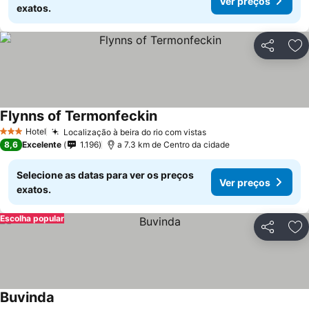
Ver preços
exatos.
Partilhar
Ad
Flynns of Termonfeckin
Hotel
Localização à beira do rio com vistas
3 Estrelas
8,6
Excelente
1.196
a 7.3 km de Centro da cidade
Selecione as datas para ver os preços
Ver preços
exatos.
Escolha popular
Partilhar
Ad
Buvinda