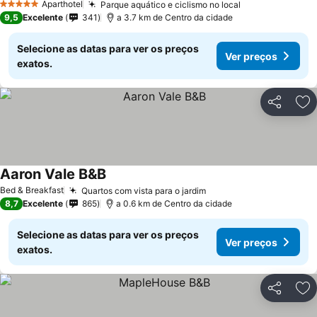
Aparthotel
Parque aquático e ciclismo no local
5 Estrelas
9,5
Excelente
341
a 3.7 km de Centro da cidade
Selecione as datas para ver os preços
Ver preços
exatos.
Partilhar
Ad
Aaron Vale B&B
Bed & Breakfast
Quartos com vista para o jardim
8,7
Excelente
865
a 0.6 km de Centro da cidade
Selecione as datas para ver os preços
Ver preços
exatos.
Partilhar
Ad