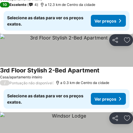
10
Excelente
4
a 12.3 km de Centro da cidade
Selecione as datas para ver os preços
Ver preços
exatos.
Partilhar
Ad
3rd Floor Stylish 2-Bed Apartment
Casa/apartamento inteiro
/
a 0.3 km de Centro da cidade
Pontuação não disponível
Selecione as datas para ver os preços
Ver preços
exatos.
Partilhar
Ad