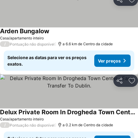
Partilhar
Ad
Arden Bungalow
Casa/apartamento inteiro
/
a 6.6 km de Centro da cidade
Pontuação não disponível
Selecione as datas para ver os preços
Ver preços
exatos.
Partilhar
Ad
Delux Private Room In Drogheda Town Center , Easy Transfer To Dublin.
Casa/apartamento inteiro
/
a 0.2 km de Centro da cidade
Pontuação não disponível