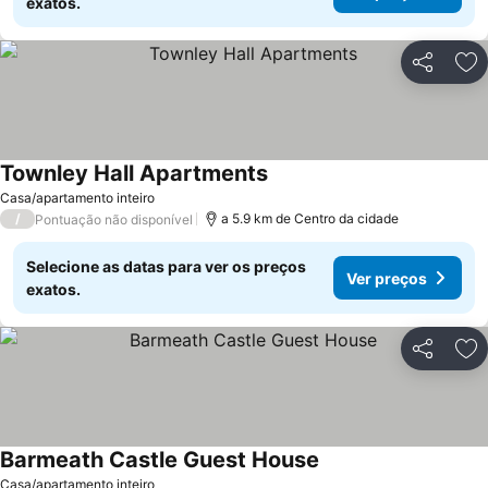
exatos.
Partilhar
Ad
Townley Hall Apartments
Casa/apartamento inteiro
/
a 5.9 km de Centro da cidade
Pontuação não disponível
Selecione as datas para ver os preços
Ver preços
exatos.
Partilhar
Ad
Barmeath Castle Guest House
Casa/apartamento inteiro