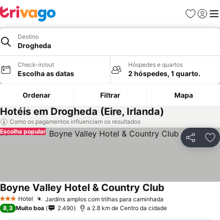
Favoritos
Iniciar
Me
Destino
Drogheda
Check-in/out
Hóspedes e quartos
Escolha as datas
2 hóspedes, 1 quarto.
Ordenar
Filtrar
Mapa
Hotéis em Drogheda (Eire, Irlanda)
Como os pagamentos influenciam os resultados
Escolha popular
Partilhar
Ad
Boyne Valley Hotel & Country Club
Hotel
Jardins amplos com trilhas para caminhada
3 Estrelas
8,3
Muito boa
2.490
a 2.8 km de Centro da cidade