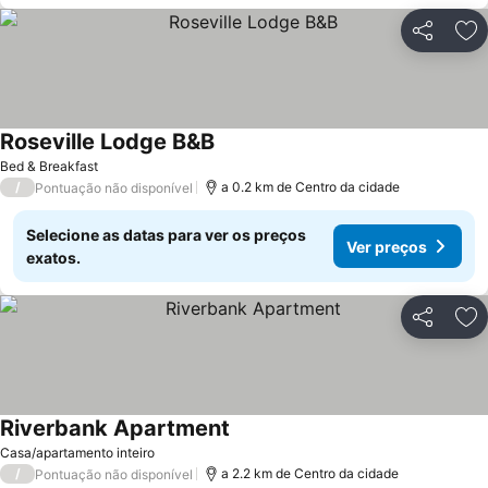
Partilhar
Ad
Roseville Lodge B&B
Bed & Breakfast
/
a 0.2 km de Centro da cidade
Pontuação não disponível
Selecione as datas para ver os preços
Ver preços
exatos.
Partilhar
Ad
Riverbank Apartment
Casa/apartamento inteiro
/
a 2.2 km de Centro da cidade
Pontuação não disponível