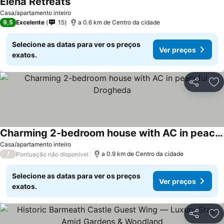
Elena Retreats
Casa/apartamento inteiro
9,5
Excelente
15
a 0.6 km de Centro da cidade
Selecione as datas para ver os preços
Ver preços
exatos.
Partilhar
Ad
Charming 2-bedroom house with AC in peaceful Drogheda
Casa/apartamento inteiro
/
a 0.9 km de Centro da cidade
Pontuação não disponível
Selecione as datas para ver os preços
Ver preços
exatos.
Partilhar
Ad