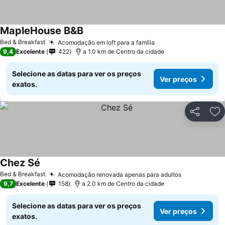
MapleHouse B&B
Bed & Breakfast
Acomodação em loft para a família
9,4
Excelente
422
a 1.0 km de Centro da cidade
Selecione as datas para ver os preços
Ver preços
exatos.
Partilhar
Ad
Chez Sé
Bed & Breakfast
Acomodação renovada apenas para adultos
9,7
Excelente
158
a 2.0 km de Centro da cidade
Selecione as datas para ver os preços
Ver preços
exatos.