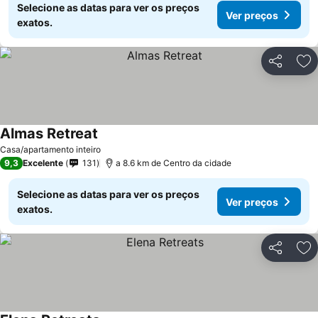
Selecione as datas para ver os preços
Ver preços
exatos.
Partilhar
Ad
Almas Retreat
Casa/apartamento inteiro
9,3
Excelente
131
a 8.6 km de Centro da cidade
Selecione as datas para ver os preços
Ver preços
exatos.
Partilhar
Ad