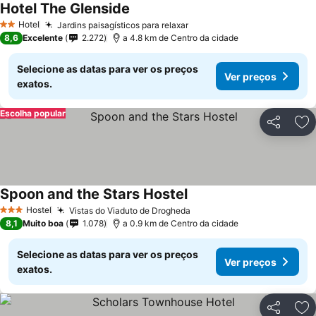
Hotel The Glenside
Hotel
Jardins paisagísticos para relaxar
2 Estrelas
8,6
Excelente
2.272
a 4.8 km de Centro da cidade
Selecione as datas para ver os preços
Ver preços
exatos.
Escolha popular
Partilhar
Ad
Spoon and the Stars Hostel
Hostel
Vistas do Viaduto de Drogheda
3 Estrelas
8,1
Muito boa
1.078
a 0.9 km de Centro da cidade
Selecione as datas para ver os preços
Ver preços
exatos.
Partilhar
Ad