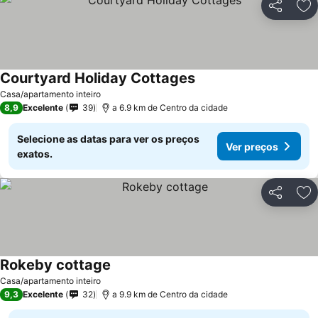
Partilhar
Ad
Courtyard Holiday Cottages
Casa/apartamento inteiro
8,9
Excelente
39
a 6.9 km de Centro da cidade
Selecione as datas para ver os preços
Ver preços
exatos.
Partilhar
Ad
Rokeby cottage
Casa/apartamento inteiro
9,3
Excelente
32
a 9.9 km de Centro da cidade