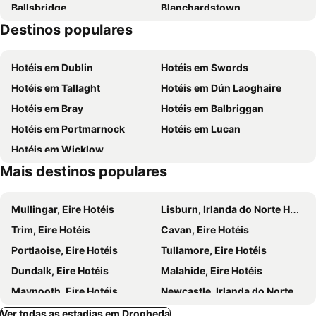
Ballsbridge
Blanchardstown
Destinos populares
Aviva Stadium
Drumcondra
O Connell Street
Bank of Ireland
Hotéis em Dublin
Hotéis em Swords
St Stephens Green
Grafton Street
Hotéis em Tallaght
Hotéis em Dún Laoghaire
Ranelagh
Clondalkin
Hotéis em Bray
Hotéis em Balbriggan
Phibsborough
Vicar St
Hotéis em Portmarnock
Hotéis em Lucan
St Peter's Roman Catholic Church
Sandermans New Europe
Hotéis em Wicklow
Funtasia Waterpark
Brú na Bóinne
Mais destinos populares
Monasterboice
The Séamus Ennis Arts Centre
Balbriggan Beach
Dublin Falconry
Mullingar, Eire Hotéis
Lisburn, Irlanda do Norte Hotéis
Tayto Park
RDS Dublin
Trim, Eire Hotéis
Cavan, Eire Hotéis
Lucan
Helix
Portlaoise, Eire Hotéis
Tullamore, Eire Hotéis
The Parish of Saint George and Saint Thomas
Francis Street
Dundalk, Eire Hotéis
Malahide, Eire Hotéis
Dublin Marathon
Dublin Connolly Station
Maynooth, Eire Hotéis
Newcastle, Irlanda do Norte Hotéis
Blanchardstown Centre
National Botanic Gardens
Donore, Eire Hotéis
Navan, Eire Hotéis
Ver todas as estadias em Drogheda