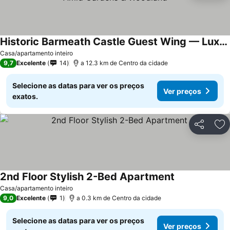
Historic Barmeath Castle Guest Wing — Luxury Stay Amid Gardens & Woodland
Casa/apartamento inteiro
9,7
Excelente
14
a 12.3 km de Centro da cidade
Selecione as datas para ver os preços
Ver preços
exatos.
Partilhar
Ad
2nd Floor Stylish 2-Bed Apartment
Casa/apartamento inteiro
9,0
Excelente
1
a 0.3 km de Centro da cidade
Selecione as datas para ver os preços
Ver preços