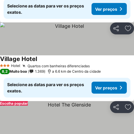
Selecione as datas para ver os preços
Ver preços
exatos.
Partilhar
Ad
Village Hotel
Hotel
Quartos com banheiras diferenciadas
3 Estrelas
8,2
Muito boa
1.369
a 6.6 km de Centro da cidade
Selecione as datas para ver os preços
Ver preços
exatos.
Escolha popular
Partilhar
Ad