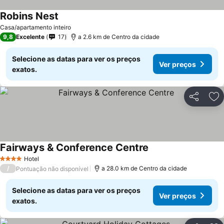
Robins Nest
Casa/apartamento inteiro
9,8
Excelente
17
a 2.6 km de Centro da cidade
Selecione as datas para ver os preços
Ver preços
exatos.
Partilhar
Ad
Fairways & Conference Centre
Hotel
4 Estrelas
/
a 28.0 km de Centro da cidade
Pontuação não disponível
Selecione as datas para ver os preços
Ver preços
exatos.