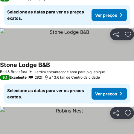
Selecione as datas para ver os preços
Ver preços
exatos.
Partilhar
Ad
Stone Lodge B&B
Bed & Breakfast
Jardim encantador e área para piquenique
9,1
Excelente
292
a 13.6 km de Centro da cidade
Selecione as datas para ver os preços
Ver preços
exatos.
Partilhar
Ad