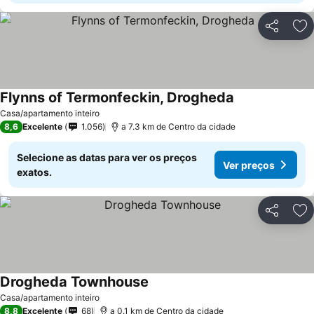
Partilhar
Ad
Flynns of Termonfeckin, Drogheda
Casa/apartamento inteiro
8,6
Excelente
1.056
a 7.3 km de Centro da cidade
Selecione as datas para ver os preços
Ver preços
exatos.
Partilhar
Ad
Drogheda Townhouse
Casa/apartamento inteiro
8,8
Excelente
68
a 0.1 km de Centro da cidade