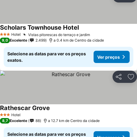
Scholars Townhouse Hotel
Hotel
Vistas pitorescas do terraço e jardim
3 Estrelas
9,0
Excelente
2.499
a 0.4 km de Centro da cidade
Selecione as datas para ver os preços
Ver preços
exatos.
Partilhar
Ad
Rathescar Grove
Hotel
3 Estrelas
8,7
Excelente
88
a 12.7 km de Centro da cidade
Selecione as datas para ver os preços