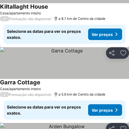
Kiltallaght House
Casa/apartamento inteiro
/
a 8.7 km de Centro da cidade
Pontuação não disponível
Selecione as datas para ver os preços
Ver preços
exatos.
Partilhar
Ad
Garra Cottage
Casa/apartamento inteiro
/
a 5.6 km de Centro da cidade
Pontuação não disponível
Selecione as datas para ver os preços
Ver preços
exatos.