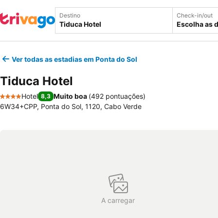
Destino
Check-in/out
Escolha as 
Ver todas as estadias em Ponta do Sol
Tiduca Hotel
Hotel
Muito boa
(
492 pontuações
)
8,3
4 Estrelas
6W34+CPP, Ponta do Sol, 1120, Cabo Verde
A carregar