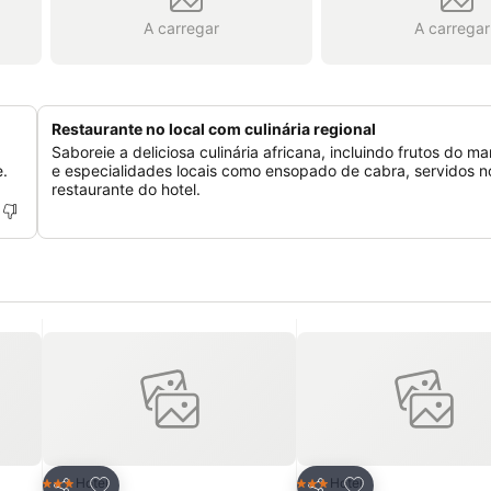
A carregar
A carregar
Restaurante no local com culinária regional
Saboreie a deliciosa culinária africana, incluindo frutos do ma
e.
e especialidades locais como ensopado de cabra, servidos n
restaurante do hotel.
itos
Adicionar aos favoritos
Adicionar aos fav
Hotel
Hotel
3 Estrelas
3 Estrelas