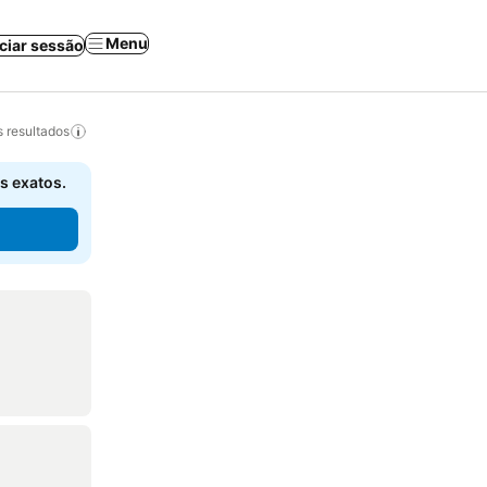
Menu
iciar sessão
 resultados
s exatos.