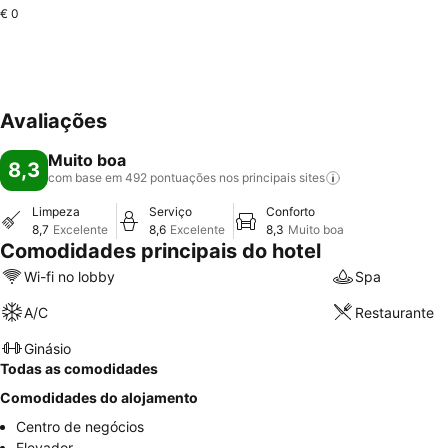
€ 0
Avaliações
Muito boa
8,3
com base em 492 pontuações nos principais
sites
Limpeza
Serviço
Conforto
8,7
Excelente
8,6
Excelente
8,3
Muito boa
Comodidades principais do hotel
Wi-fi no lobby
Spa
A/C
Restaurante
Ginásio
Todas as comodidades
Comodidades do alojamento
Centro de negócios
Elevador