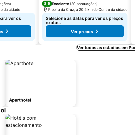
8,6
ações
)
Excelente
(
20 pontuações
)
ro da cidade
Ribeira da Cruz, a 20.2 km de Centro da cidade
para ver os
Selecione as datas para ver os preços
exatos.
os
Ver preços
Ver todas as estadias em Po
Aparthotel
ol