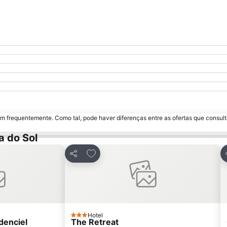
m frequentemente. Como tal, pode haver diferenças entre as ofertas que consult
a do Sol
avoritos
Adicionar aos favoritos
Partilhar
Hotel
3 Estrelas
denciel
The Retreat