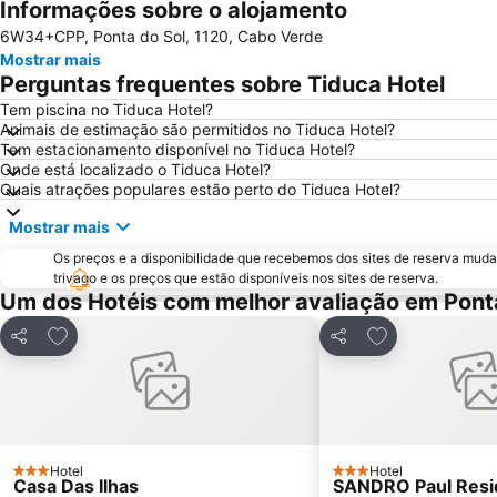
Informações sobre o alojamento
6W34+CPP, Ponta do Sol, 1120, Cabo Verde
Mostrar mais
Perguntas frequentes sobre Tiduca Hotel
Tem piscina no Tiduca Hotel?
Animais de estimação são permitidos no Tiduca Hotel?
Tem estacionamento disponível no Tiduca Hotel?
Onde está localizado o Tiduca Hotel?
Quais atrações populares estão perto do Tiduca Hotel?
Mostrar mais
Os preços e a disponibilidade que recebemos dos sites de reserva muda
trivago e os preços que estão disponíveis nos sites de reserva.
Um dos Hotéis com melhor avaliação em Pont
Adicionar aos favoritos
Adicionar aos f
Partilhar
Partilhar
Hotel
Hotel
3 Estrelas
3 Estrelas
Casa Das Ilhas
SANDRO Paul Resi