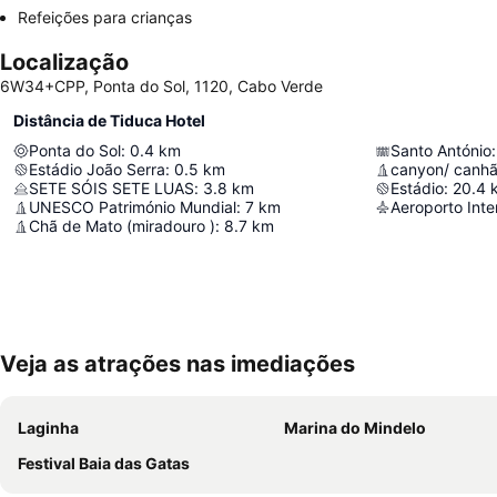
Refeições para crianças
Localização
6W34+CPP, Ponta do Sol, 1120, Cabo Verde
Distância de Tiduca Hotel
Ponta do Sol
:
0.4
km
Santo António
:
Estádio João Serra
:
0.5
km
canyon/ canh
SETE SÓIS SETE LUAS
:
3.8
km
Estádio
:
20.4
UNESCO Património Mundial
:
7
km
Chã de Mato (miradouro )
:
8.7
km
Veja as atrações nas imediações
Laginha
Marina do Mindelo
Festival Baia das Gatas