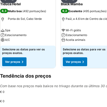
Partilhar
Partilhar
Tiduca Hotel
Black Mamba
8,3
9,2
Muito boa
(
492 pontuações
)
Excelente
(
495 pontuações
)
Ponta do Sol, Cabo Verde
Paúl, a 4.6 km de Centro da ci
Spa
Wi-Fi grátis
Estacionamento
Estacionamento
A/C
Aceita animais
Selecione as datas para ver os
Selecione as datas para ver os
preços exatos.
preços exatos.
Ver preços
Ver preços
Tendência dos preços
Com base nos preços mais baixos no trivago durante os últimos 30 
€ 0
€ 0