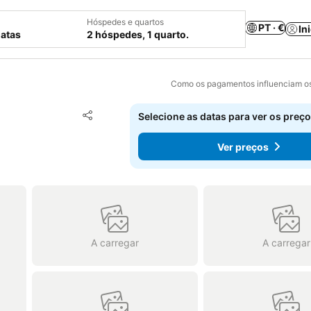
Hóspedes e quartos
PT · €
In
datas
2 hóspedes, 1 quarto.
Como os pagamentos influenciam os
Adicionar aos favoritos
Selecione as datas para ver os preço
Partilhar
Ver preços
A carregar
A carregar