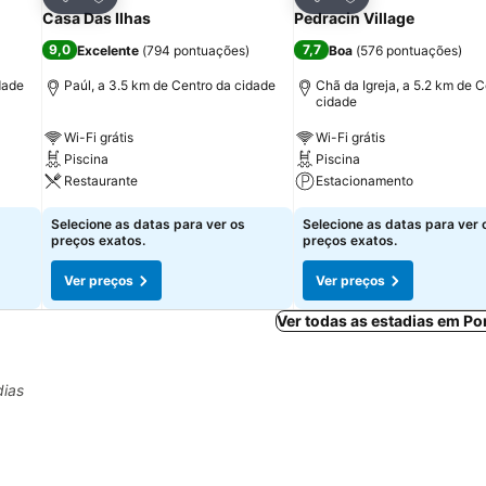
Partilhar
Partilhar
Casa Das Ilhas
Pedracin Village
9,0
7,7
Excelente
(
794 pontuações
)
Boa
(
576 pontuações
)
dade
Paúl, a 3.5 km de Centro da cidade
Chã da Igreja, a 5.2 km de 
cidade
Wi-Fi grátis
Wi-Fi grátis
Piscina
Piscina
Restaurante
Estacionamento
Selecione as datas para ver os
Selecione as datas para ver 
preços exatos.
preços exatos.
Ver preços
Ver preços
Ver todas as estadias em Po
dias