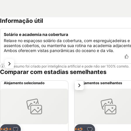
Informação útil
Solário e academia na cobertura
Relaxe no espaçoso solário da cobertura, com espreguiçadeiras e
assentos cobertos, ou mantenha sua rotina na academia adjacent
Ambos oferecem vistas panorâmicas do oceano e da vila.
Este resumo foi criado por inteligência artificial e pode não ser 100% correto.
Comparar com estadias semelhantes
Alojamento selecionado
Alojamentos semelhantes
próximo
Adicionar aos favoritos
Adicionar aos favor
Hotel
Hotel
4 Estrelas
3 Estrelas