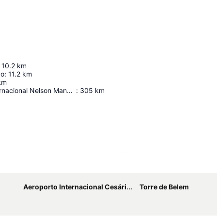
10.2
km
ão
:
11.2
km
km
Aeroporto Internacional Nelson Mandela
:
305
km
Ampliar mapa
Aeroporto Internacional Cesária Évora
Torre de Belem