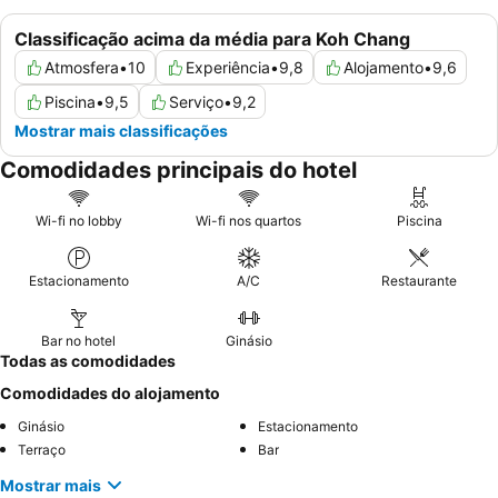
Classificação acima da média para Koh Chang
Atmosfera
•
10
Experiência
•
9,8
Alojamento
•
9,6
Piscina
•
9,5
Serviço
•
9,2
Mostrar mais classificações
Comodidades principais do hotel
Wi-fi no lobby
Wi-fi nos quartos
Piscina
Estacionamento
A/C
Restaurante
Bar no hotel
Ginásio
Todas as comodidades
Comodidades do alojamento
Ginásio
Estacionamento
Terraço
Bar
Mostrar mais