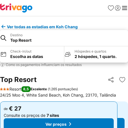
Favoritos
Iniciar
Me
Ver todas as estadias em Koh Chang
Destino
Top Resort
Check-in/out
Hóspedes e quartos
Escolha as datas
2 hóspedes, 1 quarto.
Como os pagamentos influenciam os resultados
Top Resort
Partilhar
Ad
Resort
8,5
Excelente
(
1.265 pontuações
)
3 Estrelas
24/25 Moo 4, White Sand Beach, Koh Chang, 23170, Tailândia
€ 27
€ 27
de
de
Consulte os preços de
7 sites
Consulte os preços de
7 sites
Ver preços
Ver preços