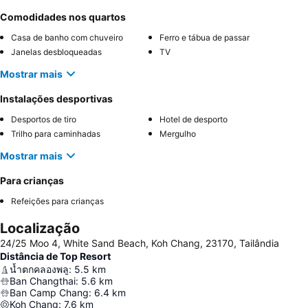
Comodidades nos quartos
Casa de banho com chuveiro
Ferro e tábua de passar
Janelas desbloqueadas
TV
Mostrar mais
Instalações desportivas
Desportos de tiro
Hotel de desporto
Trilho para caminhadas
Mergulho
Mostrar mais
Para crianças
Refeições para crianças
Localização
24/25 Moo 4, White Sand Beach, Koh Chang, 23170, Tailândia
Distância de Top Resort
น้ำตกคลองพลู
:
5.5
km
Ban Changthai
:
5.6
km
Ban Camp Chang
:
6.4
km
Koh Chang
:
7.6
km