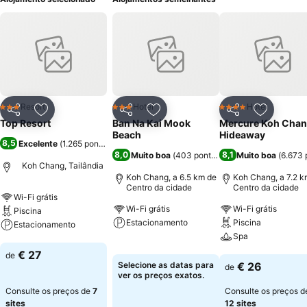
Resort
Hotel
Hotel
3 Estrelas
3 Estrelas
4 Estrelas
Partilhar
Adicionar aos favoritos
Partilhar
Adicionar aos favoritos
Partilhar
Adicionar
Top Resort
Ban Na Kai Mook
Mercure Koh Cha
Beach
Hideaway
8,5
Excelente
(
1.265 pontuações
)
8,0
8,1
Muito boa
(
403 pontuações
Muito boa
)
(
6.673 
Koh Chang, Tailândia
Koh Chang, a 6.5 km de
Koh Chang, a 7.2 k
Centro da cidade
Centro da cidade
Wi-Fi grátis
Wi-Fi grátis
Wi-Fi grátis
Piscina
Estacionamento
Piscina
Estacionamento
Spa
Ver preços
Ver preços
€ 27
de
Ver preços
Selecione as datas para
€ 26
de
ver os preços exatos.
Consulte os preços de
7
Consulte os preços d
sites
12 sites