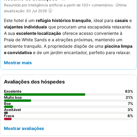
Resumido por inteligência artificial a partir de 100+ comentários · Última
atualização: 30 Jul 2026
Este hotel é um
refúgio histórico tranquilo
, ideal para
casais
e
viajantes individuais
que procuram uma escapadela relaxante.
A sua
excelente localização
oferece acesso conveniente à
Praia de White Sands e a atrações próximas, mantendo um
ambiente tranquilo. A propriedade dispõe de uma
piscina limpa
e convidativa
e de um jardim encantador, perfeito para relaxar.
Os hóspedes elogiam consistentemente o
proprietário
Mostrar mais
excecionalmente prestável e simpático
e as ofertas diversas e
de alta qualidade do restaurante do hotel, especialmente o
pequeno-almoço e as
vistas do pôr do sol
. Para uma
Avaliações dos hóspedes
experiência verdadeiramente serena, considere pedir um quarto
virado para o jardim.
Excelente
63
%
Muito boa
21
%
Boa
7
%
Aceitável
3
%
Fraca
6
%
Mostrar avaliações