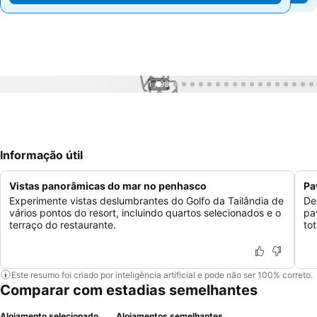
1 / 99
Informação útil
Vistas panorâmicas do mar no penhasco
Pa
Experimente vistas deslumbrantes do Golfo da Tailândia de
De
vários pontos do resort, incluindo quartos selecionados e o
pa
terraço do restaurante.
tot
Este resumo foi criado por inteligência artificial e pode não ser 100% correto.
Comparar com estadias semelhantes
Alojamento selecionado
Alojamentos semelhantes