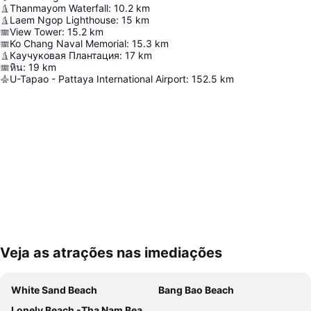
Thanmayom Waterfall
:
10.2
km
Laem Ngop Lighthouse
:
15
km
View Tower
:
15.2
km
Ko Chang Naval Memorial
:
15.3
km
Каучуковая Плантация
:
17
km
หิน
:
19
km
U-Tapao - Pattaya International Airport
:
152.5
km
Veja as atrações nas imediações
Ampliar mapa
White Sand Beach
Bang Bao Beach
Lonely Beach -Tha Nam Beach