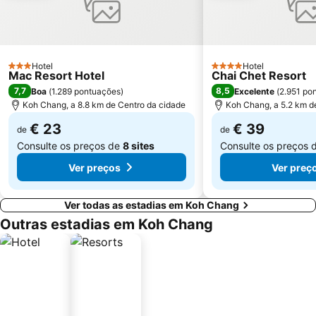
Hotel
Hotel
3 Estrelas
4 Estrelas
Mac Resort Hotel
Chai Chet Resort
7,7
8,5
Boa
(
1.289 pontuações
)
Excelente
(
2.951 po
Koh Chang, a 8.8 km de Centro da cidade
Koh Chang, a 5.2 km d
€ 23
€ 39
de
de
Consulte os preços de
8 sites
Consulte os preços 
Ver preços
Ver preç
Ver todas as estadias em Koh Chang
Outras estadias em Koh Chang