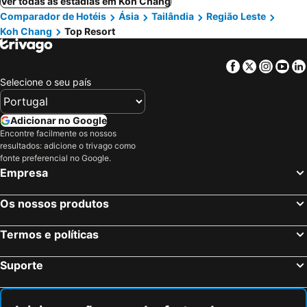
Ver todas as estadias em Koh Chang
Comparador de Hotéis
Ásia
Tailândia
Região Leste
Koh Chang
Top Resort
Facebook
Twitter
Insta
Yo
Selecione o seu país
Adicionar no Google
Encontre facilmente os nossos
resultados: adicione o trivago como
fonte preferencial no Google.
Empresa
Os nossos produtos
Termos e políticas
Suporte