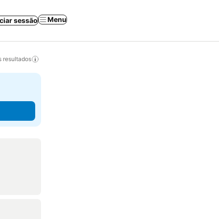
Menu
iciar sessão
 resultados