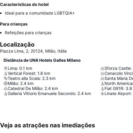
Características do hotel
Ideal para a comunidade LGBTQIA+
Para crianças
Refeições para crianças
Localização
Piazza Lima, 2, 20124, Milão, Itália
Distância de UNA Hotels Galles Milano
Lima
:
0.1
km
Sforza Castle
:
Vertical Forest
:
1.8
km
Cenacolo Vinc
Teatro alla Scala
:
2.3
km
Santa Maria De
Milão
:
2.4
km
North America
Catedral De Milão
:
2.4
km
Fiat G91R
:
3.8
Galleria Vittorio Emanuele Secondo
:
2.4
km
Linate Airport
:
Veja as atrações nas imediações