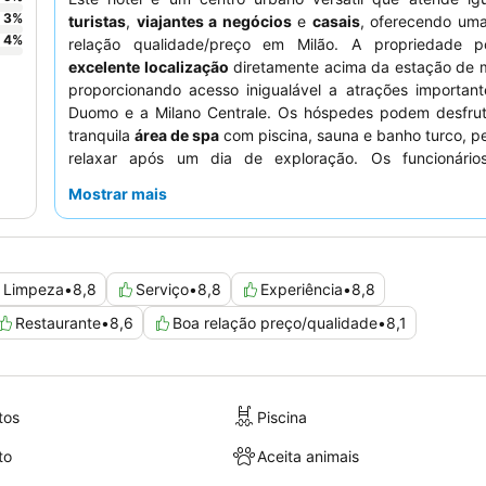
3
%
turistas
,
viajantes a negócios
e
casais
, oferecendo uma
4
%
relação qualidade/preço em Milão. A propriedade 
excelente localização
diretamente acima da estação de m
proporcionando acesso inigualável a atrações importan
Duomo e a Milano Centrale. Os hóspedes podem desfru
tranquila
área de spa
com piscina, sauna e banho turco, pe
relaxar após um dia de exploração. Os funcionári
consistentemente elogios pelo seu serviço profissional, 
Mostrar mais
prestável, complementando um
buffet de pequeno-almo
e variado. Para aqueles que procuram uma experiê
tranquila, recomenda-se solicitar um quarto virado para o j
Limpeza
•
8,8
Serviço
•
8,8
Experiência
•
8,8
Restaurante
•
8,6
Boa relação preço/qualidade
•
8,1
tos
Piscina
to
Aceita animais