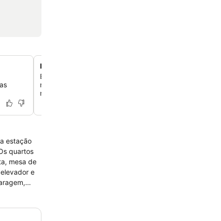
Edifício elegante do século XVIII
Experimente uma estadia em uma propriedade histórica
tas
restaurada que combina o charme tradicional com o con
moderno.
 a estação
ta, mesa de
garagem,