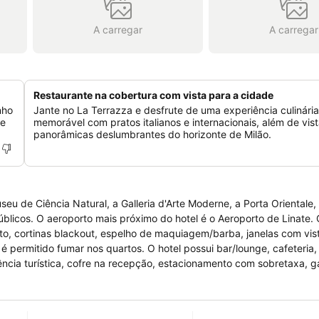
A carregar
A carregar
Restaurante na cobertura com vista para a cidade
nho
Jante no La Terrazza e desfrute de uma experiência culinária
 e
memorável com pratos italianos e internacionais, além de vis
panorâmicas deslumbrantes do horizonte de Milão.
eu de Ciência Natural, a Galleria d'Arte Moderne, a Porta Orientale,
licos. O aeroporto mais próximo do hotel é o Aeroporto de Linate. Os quartos
rto, cortinas blackout, espelho de maquiagem/barba, janelas com vis
 hotel possui bar/lounge, cafeteria, elevador e
tência turística, cofre na recepção, estacionamento com sobretaxa, 