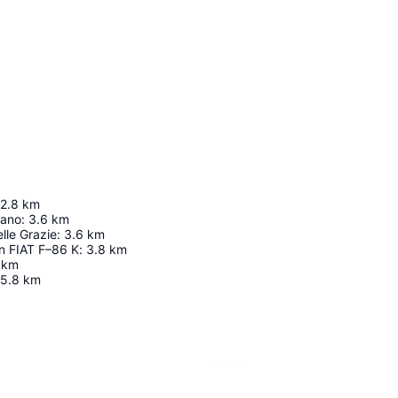
2.8
km
iano
:
3.6
km
lle Grazie
:
3.6
km
n FIAT F–86 K
:
3.8
km
km
5.8
km
Ampliar mapa