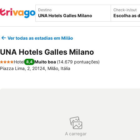
Destino
Check-in/out
Escolha as 
Ver todas as estadias em Milão
UNA Hotels Galles Milano
Hotel
Muito boa
(
14.679 pontuações
)
8,4
4 Estrelas
Piazza Lima, 2, 20124, Milão, Itália
A carregar