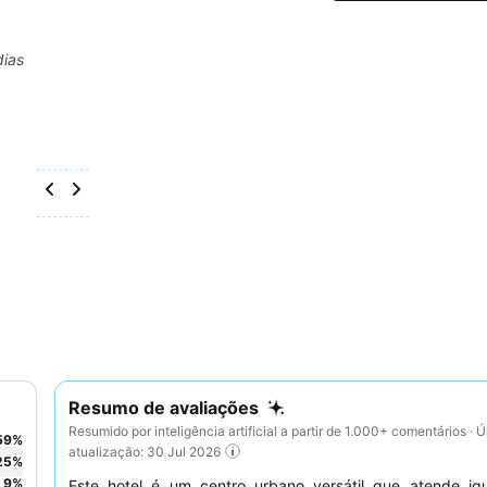
dias
Resumo de avaliações
Resumido por inteligência artificial a partir de 1.000+ comentários · Ú
59
%
atualização: 30 Jul 2026
25
%
9
%
Este hotel é um centro urbano versátil que atende ig