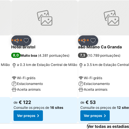
itos
Adicionar aos favoritos
Adicionar aos fav
Hotel
Hotel
4 Estrelas
4 Estrelas
Partilhar
Partilhar
Hotel Bristol
a&o Milano Ca Granda
8,0
7,3
Muito boa
(
4.381 pontuações
)
(
10.789 pontuações
)
 Milão
a 0.3 km de Estação Central de Milão
a 3.5 km de Estação Central
Wi-Fi grátis
Wi-Fi grátis
Estacionamento
Estacionamento
Aceita animais
Aceita animais
Ver preços
Ver preços
€ 122
€ 53
de
de
Consulte os preços de
16 sites
Consulte os preços de
12 site
Ver preços
Ver preços
Ver todas as estadia