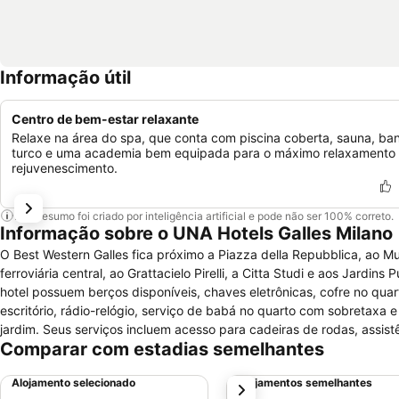
Informação útil
Centro de bem-estar relaxante
Relaxe na área do spa, que conta com piscina coberta, sauna, ba
turco e uma academia bem equipada para o máximo relaxamento
rejuvenescimento.
Este resumo foi criado por inteligência artificial e pode não ser 100% correto.
Informação sobre o UNA Hotels Galles Milano
O Best Western Galles fica próximo a Piazza della Repubblica, ao Mus
ferroviária central, ao Grattacielo Pirelli, a Citta Studi e aos Jardins Púb
hotel possuem berços disponíveis, chaves eletrônicas, cofre no qua
escritório, rádio-relógio, serviço de babá no quarto com sobretaxa e é permitido fumar nos quartos. O
jardim. Seus serviços incluem acesso para cadeiras de rodas, assis
Comparar com estadias semelhantes
sauna a vapor, sauna seca e serviço de quarto (horários limitados).
Alojamento selecionado
Alojamentos semelhantes
próximo