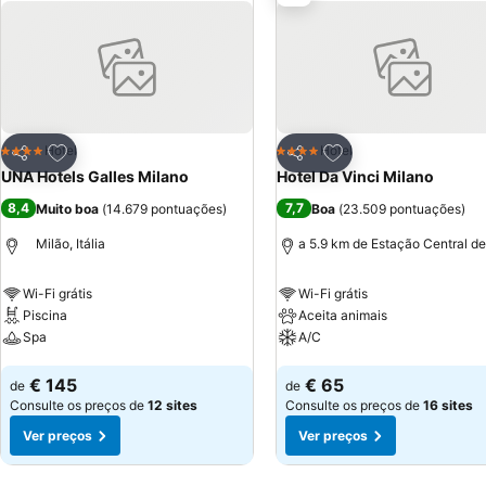
Adicionar aos favoritos
Adicionar aos favor
Hotel
Hotel
4 Estrelas
4 Estrelas
Partilhar
Partilhar
UNA Hotels Galles Milano
Hotel Da Vinci Milano
8,4
7,7
Muito boa
(
14.679 pontuações
)
Boa
(
23.509 pontuações
)
Milão, Itália
a 5.9 km de Estação Central de
Wi-Fi grátis
Wi-Fi grátis
Piscina
Aceita animais
Spa
A/C
Ver preços
Ver preços
€ 145
€ 65
de
de
Consulte os preços de
12 sites
Consulte os preços de
16 sites
Ver preços
Ver preços