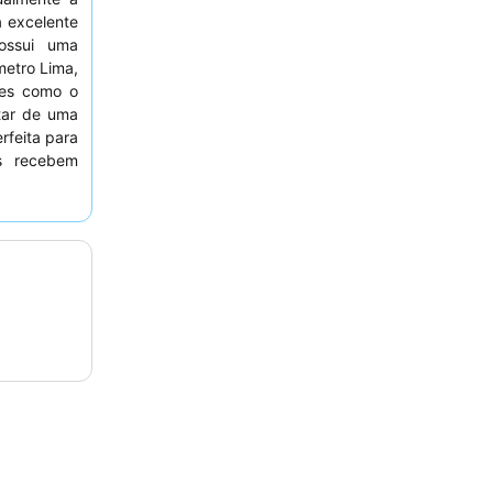
 excelente
possui uma
etro Lima,
tes como o
tar de uma
rfeita para
os recebem
simpático e
ço
extenso
ncia mais
ardim.