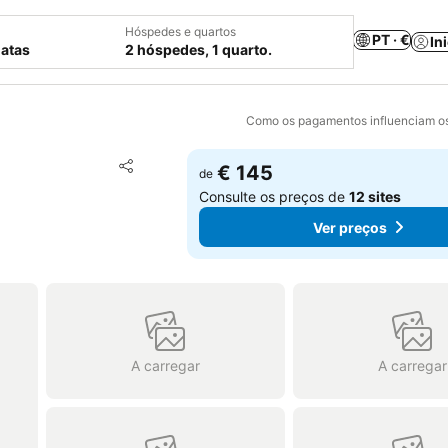
Hóspedes e quartos
PT · €
In
datas
2 hóspedes, 1 quarto.
Como os pagamentos influenciam os
Adicionar aos favoritos
€ 145
de
Partilhar
Consulte os preços de
12 sites
Ver preços
A carregar
A carregar