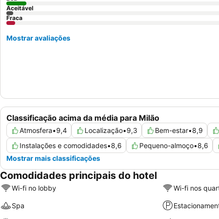
Aceitável
Fraca
Mostrar avaliações
Classificação acima da média para Milão
Atmosfera
•
9,4
Localização
•
9,3
Bem-estar
•
8,9
Instalações e comodidades
•
8,6
Pequeno-almoço
•
8,6
Mostrar mais classificações
Comodidades principais do hotel
Wi-fi no lobby
Wi-fi nos quar
Spa
Estacionamen