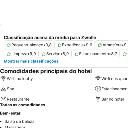
Classificação acima da média para Zwolle
Pequeno-almoço
•
9,8
Experiência
•
9,6
Atmosfera
•
9
Limpeza
•
9,0
Serviço
•
8,9
Estacionamento
•
8,7
Mostrar mais classificações
Comodidades principais do hotel
Wi-fi no lobby
Wi-fi nos quar
Spa
Estacionamen
Restaurante
Bar no hotel
Todas as comodidades
Bem-estar
Salão de beleza
Massagens