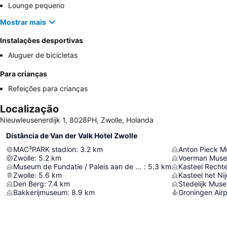
Lounge pequeno
Mostrar mais
Instalações desportivas
Aluguer de bicicletas
Para crianças
Refeições para crianças
Localização
Nieuwleusenerdijk 1, 8028PH, Zwolle, Holanda
Distância de Van der Valk Hotel Zwolle
MAC³PARK stadion
:
3.2
km
Anton Pieck 
Zwolle
:
5.2
km
Voerman Muse
Museum de Fundatie / Paleis aan de Blijmarkt
:
5.3
km
Kasteel Recht
Zwolle
:
5.6
km
Kasteel het Ni
Den Berg
:
7.4
km
Stedelijk Mu
Bakkerijmuseum
:
8.9
km
Groningen Airp