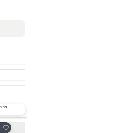
a no
Adicionar aos favoritos
Adicionar aos favor
tilhar
Partilhar