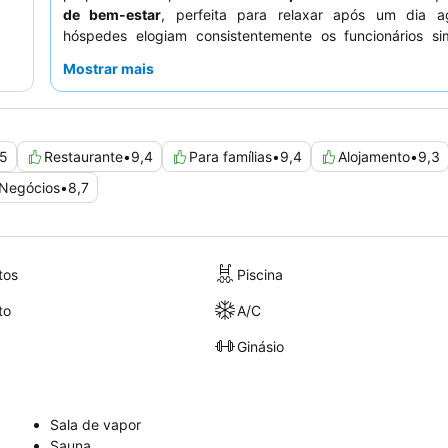
de bem-estar
, perfeita para relaxar após um dia a
hóspedes elogiam consistentemente os funcionários si
atenciosos, e o extenso
buffet de pequeno-almoço
of
Mostrar mais
seleção diversificada de opções de alta qualidade
experiência verdadeiramente relaxante, considere r
quarto com uma das
casas de banho luxuosas
que inc
um chuveiro walk-in como uma banheira de tamanho norma
,5
Restaurante
•
9,4
Para famílias
•
9,4
Alojamento
•
9,3
Negócios
•
8,7
tos
Piscina
to
A/C
Ginásio
Sala de vapor
Sauna