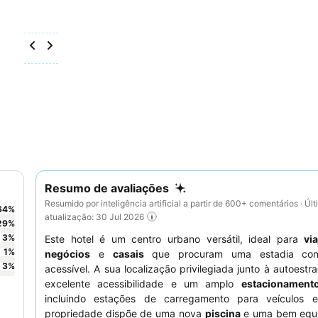
Resumo de avaliações
Resumido por inteligência artificial a partir de 600+ comentários · Úl
64
%
atualização: 30 Jul 2026
29
%
3
%
Este hotel é um centro urbano versátil, ideal para
vi
1
%
negócios
e
casais
que procuram uma estadia conf
3
%
acessível. A sua localização privilegiada junto à autoestr
excelente acessibilidade e um amplo
estacionamento
incluindo estações de carregamento para veículos el
propriedade dispõe de uma nova
piscina
e uma bem equ