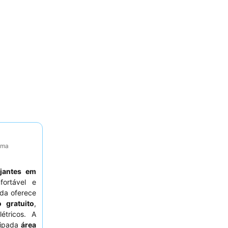
tima
ajantes em
ortável e
ada oferece
 gratuito
,
étricos. A
ipada
área