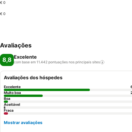
€ 0
€ 0
Avaliações
Excelente
8,8
com base em 11.442 pontuações nos principais
sites
Avaliações dos hóspedes
Excelente
Muito boa
Boa
Aceitável
Fraca
Mostrar avaliações