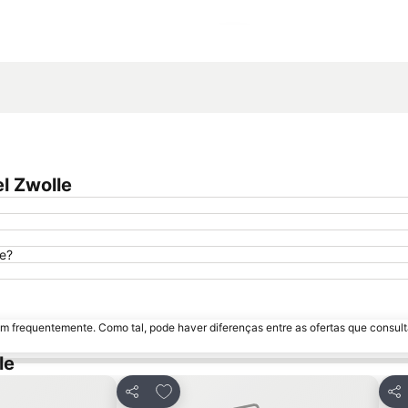
Ampliar mapa
l Zwolle
le?
m frequentemente. Como tal, pode haver diferenças entre as ofertas que consult
le
avoritos
Adicionar aos favoritos
Partilhar
Par