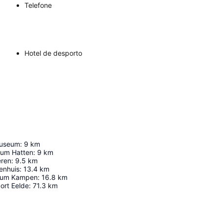
Telefone
Hotel de desporto
Museum
:
9
km
um Hatten
:
9
km
eren
:
9.5
km
jenhuis
:
13.4
km
seum Kampen
:
16.8
km
ort Eelde
:
71.3
km