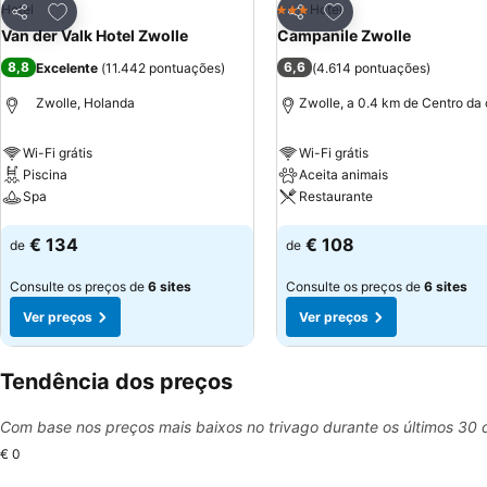
Adicionar aos favoritos
Adicionar aos favor
Hotel
Hotel
3 Estrelas
Partilhar
Partilhar
Van der Valk Hotel Zwolle
Campanile Zwolle
8,8
6,6
Excelente
(
11.442 pontuações
)
(
4.614 pontuações
)
Zwolle, Holanda
Zwolle, a 0.4 km de Centro da
Wi-Fi grátis
Wi-Fi grátis
Piscina
Aceita animais
Spa
Restaurante
Ver preços
Ver preços
€ 134
€ 108
de
de
Consulte os preços de
6 sites
Consulte os preços de
6 sites
Ver preços
Ver preços
Tendência dos preços
Com base nos preços mais baixos no trivago durante os últimos 30 
€ 0