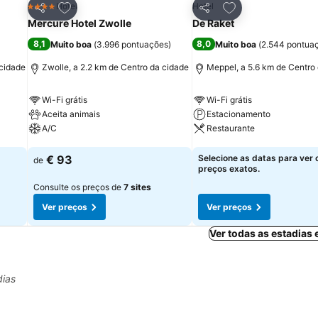
itos
Adicionar aos favoritos
Adicionar aos fav
Hotel
Hotel
4 Estrelas
Partilhar
Partilhar
Mercure Hotel Zwolle
De Raket
8,1
8,0
Muito boa
(
3.996 pontuações
)
Muito boa
(
2.544 pontua
 cidade
Zwolle, a 2.2 km de Centro da cidade
Meppel, a 5.6 km de Centro
Wi-Fi grátis
Wi-Fi grátis
Aceita animais
Estacionamento
A/C
Restaurante
Ver preços
Ver preços
€ 93
Selecione as datas para ver 
de
preços exatos.
Consulte os preços de
7 sites
Ver preços
Ver preços
Ver todas as estadias
dias