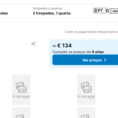
Hóspedes e quartos
PT · €
In
datas
2 hóspedes, 1 quarto.
Como os pagamentos influenciam os
Adicionar aos favoritos
€ 134
de
Partilhar
Consulte os preços de
6 sites
Ver preços
A carregar
A carregar