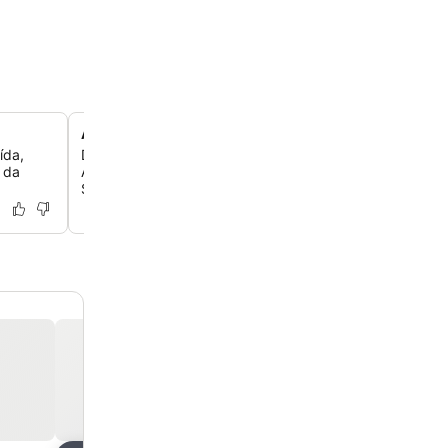
Acesso conveniente à autoestrada A28
ída,
Descubra uma base perfeitamente localizada, perto da
 da
A28, a 6 quilômetros do centro histórico da cidade e d
Stedelijk Zwolle.