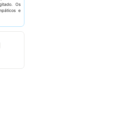
gitado. Os
mpáticos e
erece uma
. Para uma
eservar um
luem tanto
l.