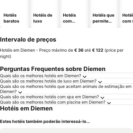
Hotéis
Hotéis de
Hotéis
Hotéis que
Hoté
baratos
luxo
com
permitem
com 
piscinas
animais
Intervalo de preços
Hotéis em Diemen -
Preço máximo
de
‎€ 36
até
‎€ 122
(price per
night)
Perguntas Frequentes sobre Diemen
Quais são os melhores hotéis em Diemen?
Quais são os melhores hotéis de luxo em Diemen?
Quais são os melhores hotéis que aceitam animais de estimação em
Diemen?
Quais são os melhores hotéis com spa em Diemen?
Quais são os melhores hotéis com piscina em Diemen?
Hotéis em Diemen
Estes hotéis também poderão interessá-lo...