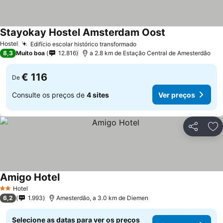
Stayokay Hostel Amsterdam Oost
Hostel
Edifício escolar histórico transformado
8,3
Muito boa
12.816
a 2.8 km de Estação Central de Amesterdão
€ 116
De
Consulte os preços de
4 sites
Ver preços
Partilhar
Ad
Amigo Hotel
Hotel
2 Estrelas
6,2
1.993
Amesterdão, a 3.0 km de Diemen
Selecione as datas para ver os preços