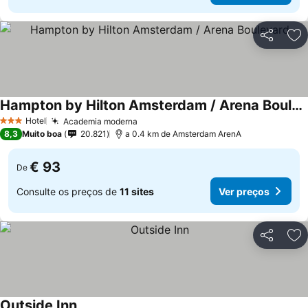
Partilhar
Ad
Hampton by Hilton Amsterdam / Arena Boulevard
Hotel
Academia moderna
3 Estrelas
8,3
Muito boa
20.821
a 0.4 km de Amsterdam ArenA
€ 93
De
Consulte os preços de
11 sites
Ver preços
Partilhar
Ad
Outside Inn