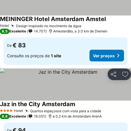
MEININGER Hotel Amsterdam Amstel
Hotel
Design inspirado no movimento da água
8,5
Excelente
14.707
Amesterdão, a 3.0 km de Diemen
€ 83
De
Consulte os preços de
1 site
Ver preços
Partilhar
Ad
Jaz in the City Amsterdam
Hotel
Quartos espaçosos com vista para a cidade
4 Estrelas
8,8
Excelente
16.051
a 0.2 km de Amsterdam ArenA
€ 94
De