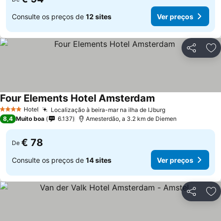
Consulte os preços de
12 sites
Ver preços
Partilhar
Ad
Four Elements Hotel Amsterdam
Hotel
Localização à beira-mar na ilha de IJburg
4 Estrelas
8,4
Muito boa
6.137
Amesterdão, a 3.2 km de Diemen
€ 78
De
Consulte os preços de
14 sites
Ver preços
Partilhar
Ad