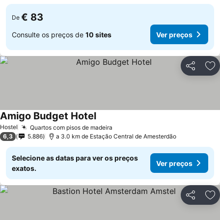
€ 83
De
Consulte os preços de
10 sites
Ver preços
Partilhar
Ad
Amigo Budget Hotel
Hostel
Quartos com pisos de madeira
6,3
5.886
a 3.0 km de Estação Central de Amesterdão
Selecione as datas para ver os preços
Ver preços
exatos.
Partilhar
Ad