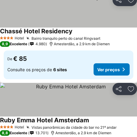
Partilhar
Ad
Chassé Hotel Residency
Hotel
Bairro tranquilo perto do canal Ringvaart
4 Estrelas
8,9
Excelente
4.980
Amesterdão, a 2.9 km de Diemen
€ 85
De
Consulte os preços de
6 sites
Ver preços
Partilhar
Ad
Ruby Emma Hotel Amsterdam
Hotel
Vistas panorâmicas da cidade do bar no 21º andar
4 Estrelas
8,8
Excelente
13.701
Amesterdão, a 2.9 km de Diemen