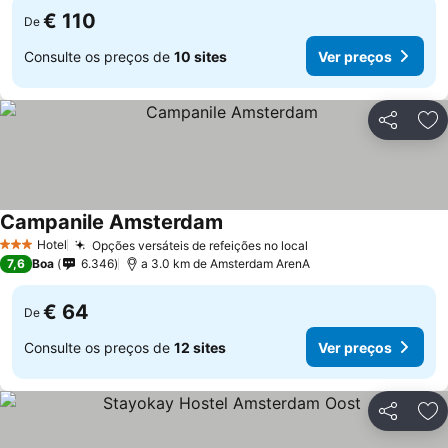
€ 110
De
Consulte os preços de
10 sites
Ver preços
Partilhar
Ad
Campanile Amsterdam
Hotel
Opções versáteis de refeições no local
3 Estrelas
7,6
Boa
6.346
a 3.0 km de Amsterdam ArenA
€ 64
De
Consulte os preços de
12 sites
Ver preços
Partilhar
Ad