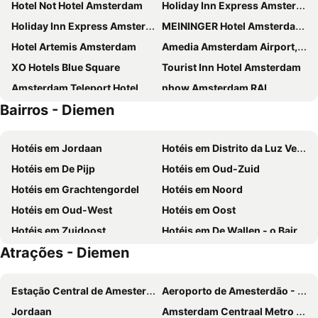
Hotel Not Hotel Amsterdam
Holiday Inn Express Amsterdam - Arena Towers by IHG
Holiday Inn Express Amsterdam - North Riverside By Ihg
MEININGER Hotel Amsterdam City West
Hotel Artemis Amsterdam
Amedia Amsterdam Airport, Trademark Collection By Wyndham
XO Hotels Blue Square
Tourist Inn Hotel Amsterdam
Amsterdam Teleport Hotel
nhow Amsterdam RAI
Bairros - Diemen
Volkshotel
Holiday Inn Amsterdam - Arena Towers by IHG
ibis Amsterdam Centre
XO Hotels Couture
Hotéis em Jordaan
Hotéis em Distrito da Luz Vermelha em Amesterdão
OZO Hotels Arena Amsterdam
Novotel Amsterdam City
Hotéis em De Pijp
Hotéis em Oud-Zuid
De Bedstee Boutique Capsules
XO Hotels Park West
Hotéis em Grachtengordel
Hotéis em Noord
ibis Amsterdam Centre Stopera
Hampton by Hilton Amsterdam / Arena Boulevard
Hotéis em Oud-West
Hotéis em Oost
MEININGER Hotel Amsterdam Amstel
XO Hotels Blue Tower
Hotéis em Zuidoost
Hotéis em De Wallen - o Bairro da Luz Vermelha
Bunk Hotel Amsterdam
Jaz in the City Amsterdam
Atrações - Diemen
Hotéis em Venserpolder
Hotéis em De Wallen
Quentin Arrive Hotel
Mövenpick Hotel Amsterdam City Centre
Hotéis em Westerpark
Hotéis em Weesperzijde
Holiday Inn – the niu, Fender Amsterdam
Westlake Hotels Amsterdam
Estação Central de Amesterdão
Aeroporto de Amesterdão - Schiphol
Hotéis em IJburg
Hotéis em Eastern Docklands
Mercure Amsterdam City Hotel
Hotel Levell
Jordaan
Amsterdam Centraal Metro Station
Hotéis em Centrumeiland
Hotéis em Binnenstad
Quentin Canal House Hotel
Room Mate Aitana, Amsterdam