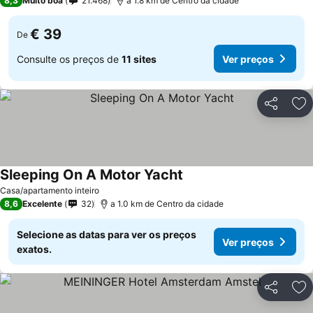
8,3
Muito boa
21.468
a 1.8 km de Centro da cidade
€ 39
De
Consulte os preços de
11 sites
Ver preços
Partilhar
Ad
Sleeping On A Motor Yacht
Casa/apartamento inteiro
8,6
Excelente
32
a 1.0 km de Centro da cidade
Selecione as datas para ver os preços
Ver preços
exatos.
Partilhar
Ad