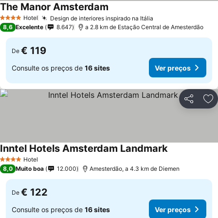
The Manor Amsterdam
Hotel
Design de interiores inspirado na Itália
4 Estrelas
8,6
Excelente
8.647
a 2.8 km de Estação Central de Amesterdão
€ 119
De
Consulte os preços de
16 sites
Ver preços
Partilhar
Ad
Inntel Hotels Amsterdam Landmark
Hotel
4 Estrelas
8,0
Muito boa
12.000
Amesterdão, a 4.3 km de Diemen
€ 122
De
Consulte os preços de
16 sites
Ver preços