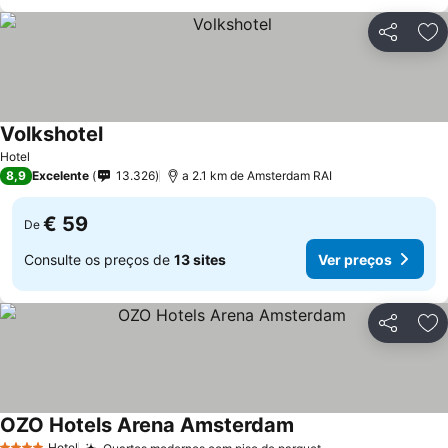
Partilhar
Ad
Volkshotel
Hotel
8,9
Excelente
13.326
a 2.1 km de Amsterdam RAI
€ 59
De
Consulte os preços de
13 sites
Ver preços
Partilhar
Ad
OZO Hotels Arena Amsterdam
Hotel