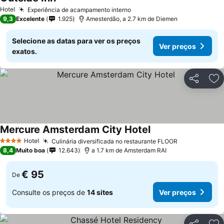
Hotel
Experiência de acampamento interno
9,3
Excelente
1.925
Amesterdão, a 2.7 km de Diemen
Selecione as datas para ver os preços
Ver preços
exatos.
Partilhar
Ad
Mercure Amsterdam City Hotel
Hotel
Culinária diversificada no restaurante FLOOR
4 Estrelas
8,4
Muito boa
12.643
a 1.7 km de Amsterdam RAI
€ 95
De
Consulte os preços de
14 sites
Ver preços