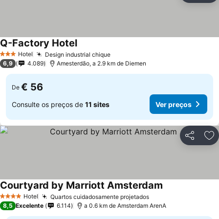
Q-Factory Hotel
Hotel
Design industrial chique
3 Estrelas
6,9
4.089
Amesterdão, a 2.9 km de Diemen
€ 56
De
Consulte os preços de
11 sites
Ver preços
Partilhar
Ad
Courtyard by Marriott Amsterdam
Hotel
Quartos cuidadosamente projetados
4 Estrelas
8,5
Excelente
6.114
a 0.6 km de Amsterdam ArenA