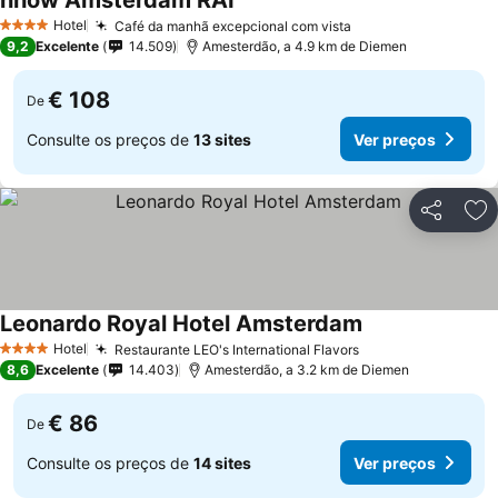
nhow Amsterdam RAI
Hotel
Café da manhã excepcional com vista
4 Estrelas
9,2
Excelente
14.509
Amesterdão, a 4.9 km de Diemen
€ 108
De
Consulte os preços de
13 sites
Ver preços
Partilhar
Ad
Leonardo Royal Hotel Amsterdam
Hotel
Restaurante LEO's International Flavors
4 Estrelas
8,6
Excelente
14.403
Amesterdão, a 3.2 km de Diemen
€ 86
De
Consulte os preços de
14 sites
Ver preços