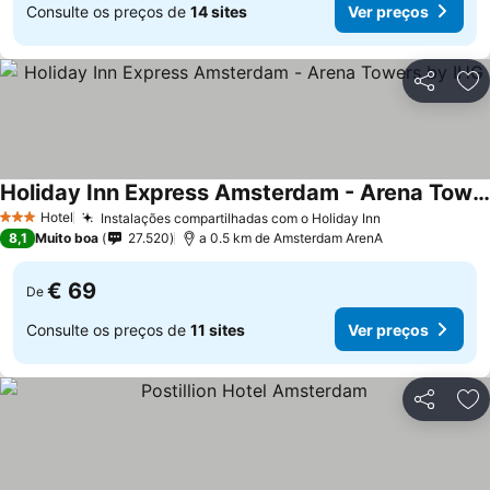
Consulte os preços de
14 sites
Ver preços
Partilhar
Ad
Holiday Inn Express Amsterdam - Arena Towers by IHG
Hotel
Instalações compartilhadas com o Holiday Inn
3 Estrelas
8,1
Muito boa
27.520
a 0.5 km de Amsterdam ArenA
€ 69
De
Consulte os preços de
11 sites
Ver preços
Partilhar
Ad