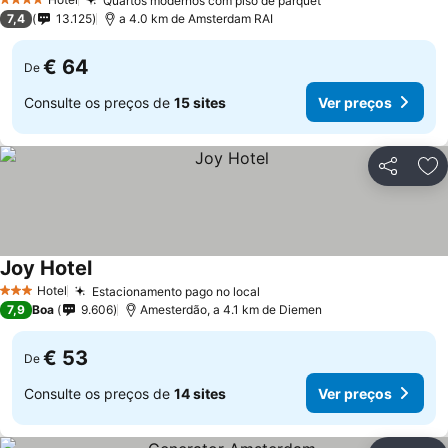
Quartos modernos com piso de parquet
4 Estrelas
7,4
13.125
a 4.0 km de Amsterdam RAI
€ 64
De
Consulte os preços de
15 sites
Ver preços
Partilhar
Ad
Joy Hotel
Hotel
Estacionamento pago no local
3 Estrelas
7,9
Boa
9.606
Amesterdão, a 4.1 km de Diemen
€ 53
De
Consulte os preços de
14 sites
Ver preços