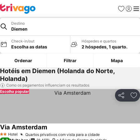
Favoritos
Iniciar
Me
Destino
Diemen
Check-in/out
Hóspedes e quartos
Escolha as datas
2 hóspedes, 1 quarto.
Ordenar
Filtrar
Mapa
Hotéis em Diemen (Holanda do Norte,
Holanda)
Como os pagamentos influenciam os resultados
Escolha popular
Partilhar
Ad
Via Amsterdam
Hotel
Quartos privativos com vista para a cidade
2 Estrelas