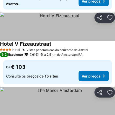
Ver preços
exatos.
Partilhar
Ad
Hotel V Fizeaustraat
Hotel
Vistas panorâmicas do horizonte de Amstel
4 Estrelas
9,2
Excelente
7.616
a 2.5 km de Amsterdam RAI
€ 103
De
Consulte os preços de
15 sites
Ver preços
Partilhar
Ad