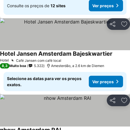
Consulte os preços de
12 sites
Ver preços
Partilhar
Ad
Hotel Jansen Amsterdam Bajeskwartier
Hotel
Café Jansen com café local
8,3
Muito boa
5.322
Amesterdão, a 2.6 km de Diemen
Selecione as datas para ver os preços
Ver preços
exatos.
Partilhar
Ad