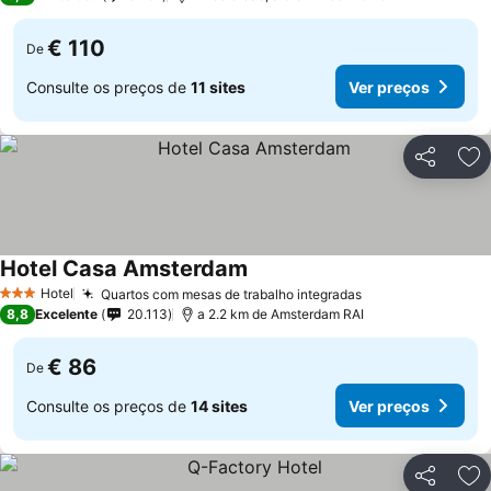
€ 110
De
Consulte os preços de
11 sites
Ver preços
Partilhar
Ad
Hotel Casa Amsterdam
Hotel
Quartos com mesas de trabalho integradas
3 Estrelas
8,8
Excelente
20.113
a 2.2 km de Amsterdam RAI
€ 86
De
Consulte os preços de
14 sites
Ver preços
Partilhar
Ad