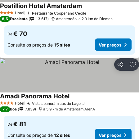
Postillion Hotel Amsterdam
Hotel
Restaurante Cooper and Cecile
4 Estrelas
8,5
Excelente
13.617
Amesterdão, a 2.9 km de Diemen
€ 70
De
Consulte os preços de
15 sites
Ver preços
Partilhar
Ad
Amadi Panorama Hotel
Hotel
Vistas panorâmicas do Lago IJ
4 Estrelas
7,7
Boa
7.839
a 5.9 km de Amsterdam ArenA
€ 81
De
Consulte os preços de
12 sites
Ver preços