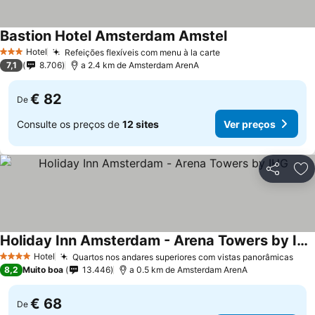
Bastion Hotel Amsterdam Amstel
Hotel
Refeições flexíveis com menu à la carte
3 Estrelas
7,1
8.706
a 2.4 km de Amsterdam ArenA
€ 82
De
Consulte os preços de
12 sites
Ver preços
Partilhar
Ad
Holiday Inn Amsterdam - Arena Towers by IHG
Hotel
Quartos nos andares superiores com vistas panorâmicas
4 Estrelas
8,2
Muito boa
13.446
a 0.5 km de Amsterdam ArenA
€ 68
De