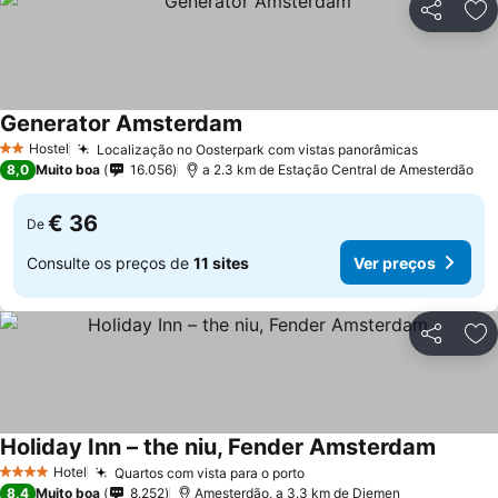
Partilhar
Ad
Generator Amsterdam
Hostel
Localização no Oosterpark com vistas panorâmicas
2 Estrelas
8,0
Muito boa
16.056
a 2.3 km de Estação Central de Amesterdão
€ 36
De
Consulte os preços de
11 sites
Ver preços
Partilhar
Ad
Holiday Inn – the niu, Fender Amsterdam
Hotel
Quartos com vista para o porto
4 Estrelas
8,4
Muito boa
8.252
Amesterdão, a 3.3 km de Diemen