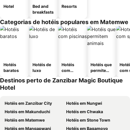
Hotel
Bed and
Resorts
breakfasts
Categorias de hotéis populares em Matemwe
Hotéis
Hotéis de
Hotéis
Hotéis que
Hoté
baratos
luxo
com
permitem
com 
piscinas
animais
Destinos perto de Zanzibar Magic Boutique
Hotel
Hotéis em Zanzibar City
Hotéis em Nungwi
Hotéis em Makunduchi
Hotéis em Chwaka
Hotéis em Matemwe
Hotéis em Stone Town
Hotéis em Mangapwani
Hotéis em Bagamoyo