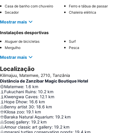
Casa de banho com chuveiro
Ferro e tábua de passar
Secador
Chaleira elétrica
Mostrar mais
Instalações desportivas
Aluguer de bicicletas
Surf
Mergulho
Pesca
Mostrar mais
Localização
Kilimajuu, Matemwe, 2710, Tanzânia
Distância de Zanzibar Magic Boutique Hotel
Matemwe
:
1.6
km
Fukuchani Ruins
:
10.2
km
Kiwengwa Caves
:
12.1
km
Hope Dhow
:
16.6
km
Benny artist 30
:
18.6
km
Kilosa zoo
:
19.1
km
Baraka Natural Aquarium
:
19.2
km
Sosej gallery
:
19.2
km
Amour classic art gallery
:
19.2
km
mnarani turtles conservation ponds
:
19.4
km