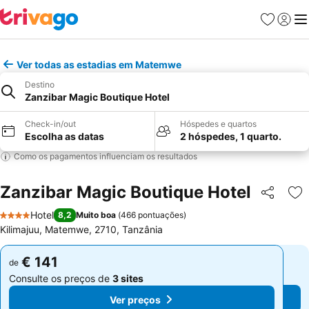
Favoritos
Iniciar
Me
Ver todas as estadias em Matemwe
Destino
Zanzibar Magic Boutique Hotel
Check-in/out
Hóspedes e quartos
Escolha as datas
2 hóspedes, 1 quarto.
Como os pagamentos influenciam os resultados
Zanzibar Magic Boutique Hotel
Partilhar
Ad
Hotel
8,2
Muito boa
(
466 pontuações
)
4 Estrelas
Kilimajuu, Matemwe, 2710, Tanzânia
€ 141
€ 141
de
de
Consulte os preços de
3 sites
Consulte os preços de
3 sites
Ver preços
Ver preços