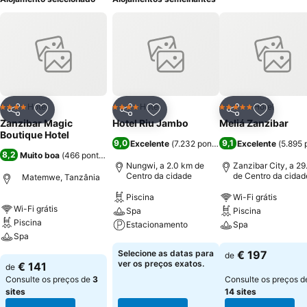
Hotel
Hotel
Hotel
4 Estrelas
4 Estrelas
5 Estrelas
Partilhar
Adicionar aos favoritos
Partilhar
Adicionar aos favoritos
Partilhar
Adicionar
Zanzibar Magic
Hotel Riu Jambo
Meliá Zanzibar
Boutique Hotel
9,0
9,1
Excelente
(
7.232 pontuações
Excelente
)
(
5.895 
8,2
Muito boa
(
466 pontuações
)
Nungwi, a 2.0 km de
Zanzibar City, a 29
Centro da cidade
de Centro da cidad
Matemwe, Tanzânia
Piscina
Wi-Fi grátis
Wi-Fi grátis
Spa
Piscina
Piscina
Estacionamento
Spa
Spa
Ver preços
Ver preços
Selecione as datas para
€ 197
de
Ver preços
ver os preços exatos.
€ 141
de
Consulte os preços de
3
Consulte os preços d
sites
14 sites