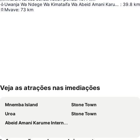
Uwanja Wa Ndege Wa Kimataifa Wa Abeid Amani Karume
:
39.8
km
Mvave
:
73
km
Veja as atrações nas imediações
Ampliar mapa
Mnemba Island
Stone Town
Uroa
Stone Town
Abeid Amani Karume International Airport