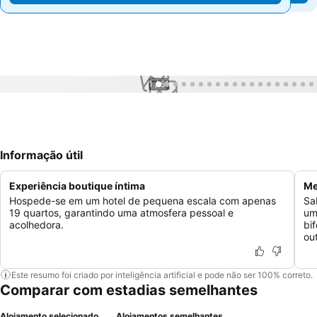
1 / 61
Informação útil
Experiência boutique íntima
Me
Hospede-se em um hotel de pequena escala com apenas
Sa
19 quartos, garantindo uma atmosfera pessoal e
um
acolhedora.
bi
ou
Este resumo foi criado por inteligência artificial e pode não ser 100% correto.
Comparar com estadias semelhantes
Alojamento selecionado
Alojamentos semelhantes