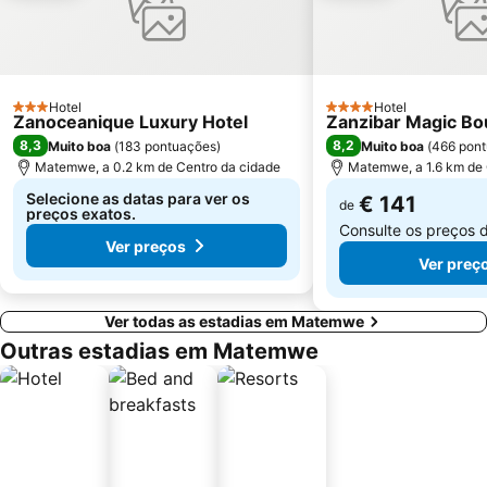
Hotel
Hotel
3 Estrelas
4 Estrelas
Zanoceanique Luxury Hotel
Zanzibar Magic Bo
8,3
8,2
Muito boa
(
183 pontuações
)
Muito boa
(
466 pon
Matemwe, a 0.2 km de Centro da cidade
Matemwe, a 1.6 km de 
Selecione as datas para ver os
€ 141
de
preços exatos.
Consulte os preços 
Ver preços
Ver preç
Ver todas as estadias em Matemwe
Outras estadias em Matemwe