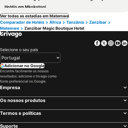
Hotéis em Mkokotoni
Ver todas as estadias em Matemwe
Comparador de Hotéis
África
Tanzânia
Zanzibar
Matemwe
Zanzibar Magic Boutique Hotel
Facebook
Twitter
Insta
Yo
Selecione o seu país
Adicionar no Google
Encontre facilmente os nossos
resultados: adicione o trivago como
fonte preferencial no Google.
Empresa
Os nossos produtos
Termos e políticas
Suporte