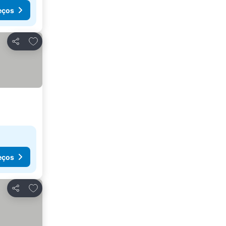
eços
Adicionar aos favoritos
Partilhar
eços
Adicionar aos favoritos
Partilhar