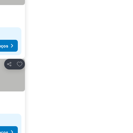
eços
Adicionar aos favoritos
Partilhar
eços