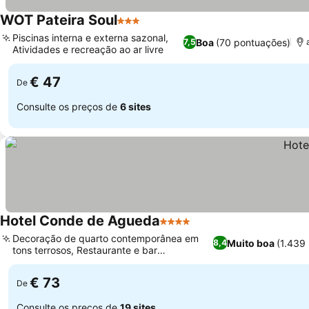
WOT Pateira Soul
3 Estrelas
Piscinas interna e externa sazonal,
Boa
(70 pontuações)
7,5
Atividades e recreação ao ar livre
€ 47
De
Consulte os preços de
6 sites
Hotel Conde de Agueda
4 Estrelas
Decoração de quarto contemporânea em
Muito boa
(1.439
8,4
tons terrosos, Restaurante e bar
panorâmico na cobertura
€ 73
De
Consulte os preços de
19 sites