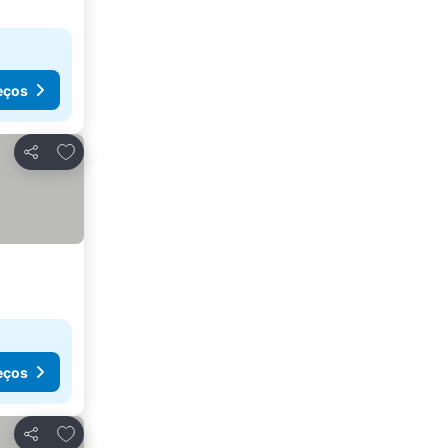
eços
Adicionar aos favoritos
Partilhar
eços
Adicionar aos favoritos
Partilhar