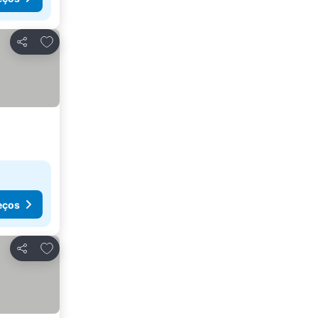
Adicionar aos favoritos
Partilhar
eços
Adicionar aos favoritos
Partilhar