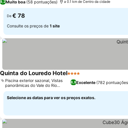
Muito boa
(58 pontuações)
8,2
a 0.1 km de Centro da cidade
€ 78
De
Consulte os preços de
1 site
Quinta do Louredo Hotel
4 Estrelas
Piscina exterior sazonal, Vistas
Excelente
(782 pontuações
8,9
panorâmicas do Vale do Rio
Cértima
Selecione as datas para ver os preços exatos.