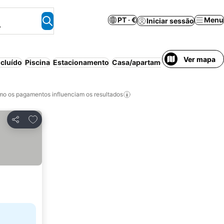
PT · €
Menu
Iniciar sessão
.
Ver mapa
cluído
Piscina
Estacionamento
Casa/apartamento inteiro
Apart
o os pagamentos influenciam os resultados
Adicionar aos favoritos
Partilhar