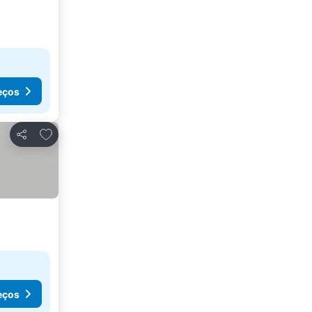
eços
Adicionar aos favoritos
Partilhar
eços