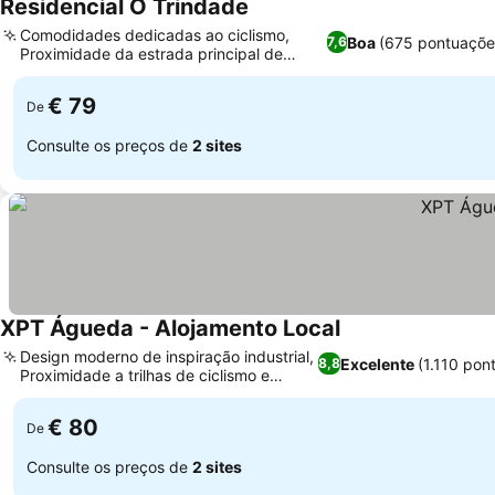
Residencial O Trindade
Comodidades dedicadas ao ciclismo,
Boa
(675 pontuaçõe
7,6
Proximidade da estrada principal de
Águeda
€ 79
De
Consulte os preços de
2 sites
XPT Águeda - Alojamento Local
Design moderno de inspiração industrial,
Excelente
(1.110 pon
8,8
Proximidade a trilhas de ciclismo e
caminhada
€ 80
De
Consulte os preços de
2 sites