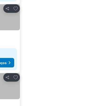
Adicionar aos favoritos
Partilhar
eços
Adicionar aos favoritos
Partilhar