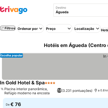
Destino
Filtros
Ordenar por
Preço
Localização
Hot
Hotéis em Águeda (Centro d
Escolha popular
In Gold Hotel & Spa
4 Estrelas
Piscina interior panorâmica,
(3.231 pontuações)
7,0
a 0.8 k
Refúgio moderno na encosta
€ 76
De