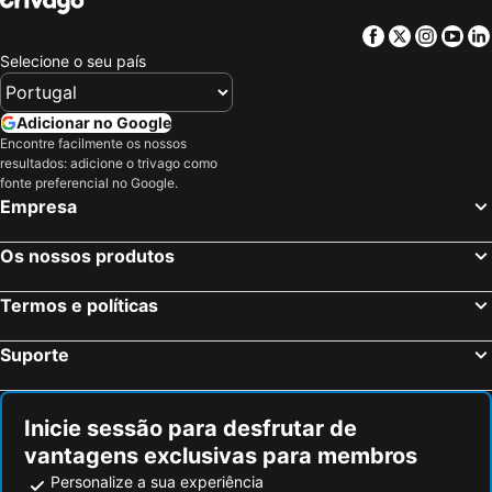
Lara, Província de Antália Hotéis
Kemer, Província de Antália Hotéis
Facebook
Twitter
Insta
Yo
Manavgat, Província de Antália Hotéis
Side, Província de Antália Hotéis
Selecione o seu país
Avsallar, Província de Antália Hotéis
Okurcalar, Província de Antália Hotéis
Istambul, Província de Istambul Hotéis
Göreme, Nevşehir Province Hotéis
Adicionar no Google
Encontre facilmente os nossos
Alanya, Província de Antália Hotéis
Bodrum, Mugla Province Hotéis
resultados: adicione o trivago como
Alaçatı, Província de Izmir Hotéis
fonte preferencial no Google.
Empresa
Os nossos produtos
Termos e políticas
Suporte
Inicie sessão para desfrutar de
vantagens exclusivas para membros
Personalize a sua experiência