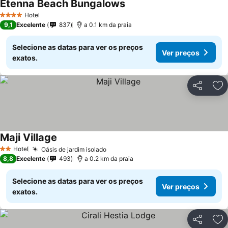
Etenna Beach Bungalows
Hotel
4 Estrelas
9,1
Excelente
837
a 0.1 km da praia
Selecione as datas para ver os preços
Ver preços
exatos.
Partilhar
Ad
Maji Village
Hotel
Oásis de jardim isolado
2 Estrelas
8,8
Excelente
493
a 0.2 km da praia
Selecione as datas para ver os preços
Ver preços
exatos.
Partilhar
Ad