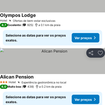
Olympos Lodge
Hotel
Ofertas de bem-estar exclusivas
8,7
Excelente
925
a 0.1 km da praia
Selecione as datas para ver os preços
Ver preços
exatos.
Partilhar
Ad
Alican Pension
Hotel
Experiência gastronômica no local
3 Estrelas
8,0
Muito boa
438
a 0.2 km da praia
Selecione as datas para ver os preços
Ver preços
exatos.