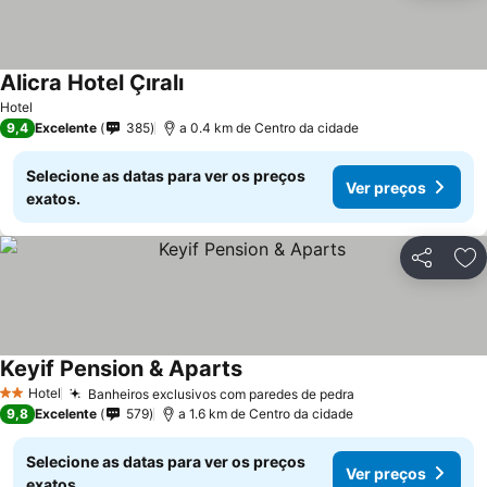
Alicra Hotel Çıralı
Hotel
9,4
Excelente
385
a 0.4 km de Centro da cidade
Selecione as datas para ver os preços
Ver preços
exatos.
Partilhar
Ad
Keyif Pension & Aparts
Hotel
Banheiros exclusivos com paredes de pedra
2 Estrelas
9,8
Excelente
579
a 1.6 km de Centro da cidade
Selecione as datas para ver os preços
Ver preços
exatos.