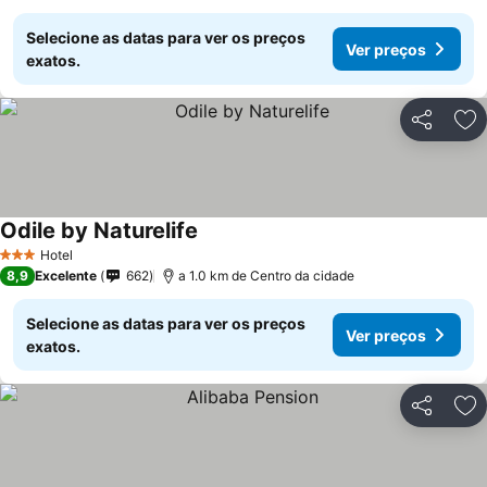
Selecione as datas para ver os preços
Ver preços
exatos.
Partilhar
Ad
Odile by Naturelife
Hotel
3 Estrelas
8,9
Excelente
662
a 1.0 km de Centro da cidade
Selecione as datas para ver os preços
Ver preços
exatos.
Partilhar
Ad