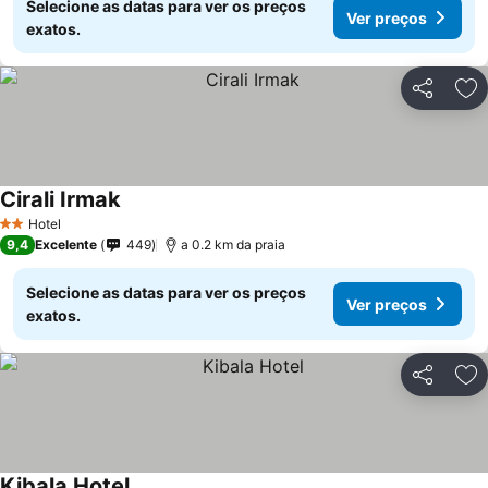
Selecione as datas para ver os preços
Ver preços
exatos.
Partilhar
Ad
Cirali Irmak
Hotel
2 Estrelas
9,4
Excelente
449
a 0.2 km da praia
Selecione as datas para ver os preços
Ver preços
exatos.
Partilhar
Ad
Kibala Hotel