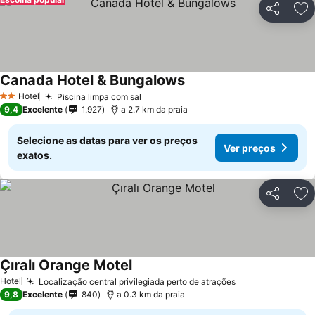
Partilhar
Ad
Canada Hotel & Bungalows
Hotel
Piscina limpa com sal
2 Estrelas
9,4
Excelente
1.927
a 2.7 km da praia
Selecione as datas para ver os preços
Ver preços
exatos.
Partilhar
Ad
Çıralı Orange Motel
Hotel
Localização central privilegiada perto de atrações
9,8
Excelente
840
a 0.3 km da praia