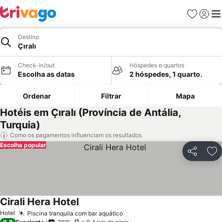
Favoritos
Iniciar
Me
Destino
Çıralı
Check-in/out
Hóspedes e quartos
Escolha as datas
2 hóspedes, 1 quarto.
Ordenar
Filtrar
Mapa
Hotéis em Çıralı (Província de Antália,
Turquia)
Como os pagamentos influenciam os resultados
Escolha popular
Partilhar
Ad
Cirali Hera Hotel
Hotel
Piscina tranquila com bar aquático