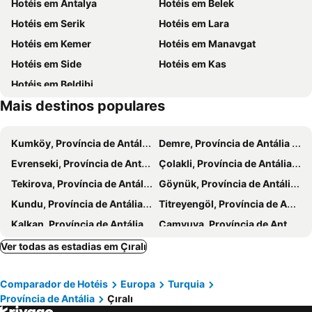
Hotéis em Antalya
Hotéis em Belek
Kiriş Banana Suit
Lukkies Lodge Cirali
Hotéis em Serik
Hotéis em Lara
Olympos Yavuz Hotel
Aida Hotel
Hotéis em Kemer
Hotéis em Manavgat
Villa Zeytin
Caretta Caretta Pension
Hotéis em Side
Hotéis em Kas
Likya Evleri Olympos
Lycia Nature House
Hotéis em Beldibi
Mövenpick Resort Tekirova
Kadir's Eco Life
Mais destinos populares
Club Akman Beach
Tekirova Dora Butik Otel
Pine House Hotel
Elit Life Hotel - All Inclusive
Kumköy, Província de Antália Hotéis
Demre, Província de Antália Hotéis
Lucida Beach Hotel - Ultra All Inclusive
White Lilyum Hotel
Evrenseki, Província de Antália Hotéis
Çolakli, Província de Antália Hotéis
Hotel Stella
Deja Vu
Tekirova, Província de Antália Hotéis
Göynük, Província de Antália Hotéis
Ares City Hotel
Miarosa Kemer Beach
Kundu, Província de Antália Hotéis
Titreyengöl, Província de Antália Hotéis
Şah inn Paradise Tatil Köyü
Hotel Seker Resort
Kalkan, Província de Antália Hotéis
Camyuva, Província de Antália Hotéis
Twins
Konyaaltı, Província de Antália Hotéis
Finike, Província de Antália Hotéis
Ver todas as estadias em Çıralı
Sorgun, Província de Antália Hotéis
Kumluca, Província de Antália Hotéis
Comparador de Hotéis
Europa
Turquia
Gündogdu, Província de Antália Hotéis
Antalya, Província de Antália Hotéis
Província de Antália
Çıralı
Belek, Província de Antália Hotéis
Serik, Província de Antália Hotéis