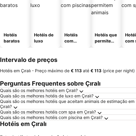
Hotéis
Hotéis de
Hotéis
Hotéis que
Hoté
baratos
luxo
com
permitem
com 
piscinas
animais
Intervalo de preços
Hotéis em Çıralı -
Preço máximo
de
‎€ 113
até
‎€ 113
(price per night)
Perguntas Frequentes sobre Çıralı
Quais são os melhores hotéis em Çıralı?
Quais são os melhores hotéis de luxo em Çıralı?
Quais são os melhores hotéis que aceitam animais de estimação em
Çıralı?
Quais são os melhores hotéis com spa em Çıralı?
Quais são os melhores hotéis com piscina em Çıralı?
Hotéis em Çıralı