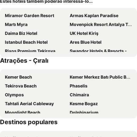
Estes hotéis também poderão interessá-lo...
Miramor Garden Resort
Armas Kaplan Paradise
Martı Myra
Movenpick Resort Antalya Tekirova
Daima Biz Hotel
UK Hotel Kiriş
Istanbul Beach Hotel
Ares Blue Hotel
Rixos Premium Tekirova
Swandor Hotels & Resorts - Kemer
Atrações - Çıralı
Viking Park Hotel
Çıralı Marina Loft
Gural Premier Tekirova
Olympos Mountain Lodge
Kemer Beach
Kemer Merkez Batı Public Beach
Dream Town Hotel&Restaurant
Pirate's Beach Club
Tekirova Beach
Phaselis
Fun & Sun Club Saphire
Fun Sun Smart Lurea Beach
Olympos
Chimaira
Hotel Camyuva Beach
ÇAMYUVA LUNA HOTEL
Tahtali Aerial Cableway
Kesme Bogaz
Anita Blue Sky
Turkuaz Bungalows
Moonlight Beach
Dolphinarium
Sunset Boutique Hotel & Apartments
Olympos Tatilya Pansiyon
Destinos populares
Kemer Limani
Kemer Merkez Dogu Public Beach
Bayrams Tree Houses
Emelda Sun Club
Kemer Marina
Bazaar Kemer
The Norm Oriental
Locenica