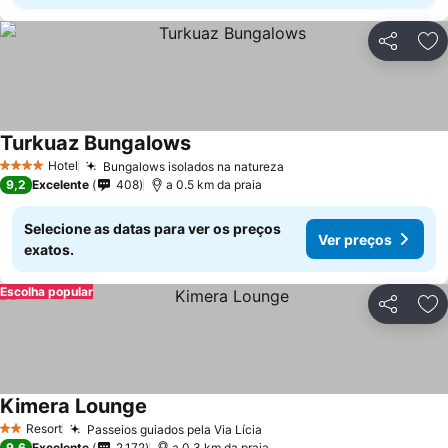
Partilhar
Ad
Turkuaz Bungalows
Hotel
Bungalows isolados na natureza
4 Estrelas
9,2
Excelente
408
a 0.5 km da praia
Selecione as datas para ver os preços
Ver preços
exatos.
Escolha popular
Partilhar
Ad
Kimera Lounge
Resort
Passeios guiados pela Via Lícia
2 Estrelas
9,6
Excelente
2.172
a 0.3 km da praia