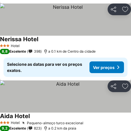
Partilhar
Ad
Nerissa Hotel
Hotel
3 Estrelas
8,8
Excelente
398
a 0.1 km de Centro da cidade
Selecione as datas para ver os preços
Ver preços
exatos.
Partilhar
Ad
Aida Hotel
Hotel
Pequeno-almoço turco excecional
3 Estrelas
9,2
Excelente
823
a 0.2 km da praia