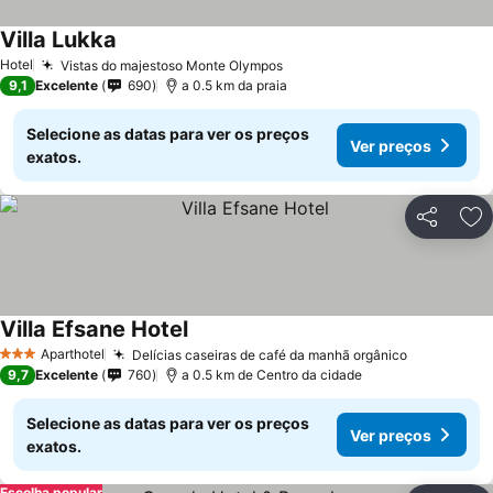
Villa Lukka
Hotel
Vistas do majestoso Monte Olympos
9,1
Excelente
690
a 0.5 km da praia
Selecione as datas para ver os preços
Ver preços
exatos.
Partilhar
Ad
Villa Efsane Hotel
Aparthotel
Delícias caseiras de café da manhã orgânico
3 Estrelas
9,7
Excelente
760
a 0.5 km de Centro da cidade
Selecione as datas para ver os preços
Ver preços
exatos.
Escolha popular