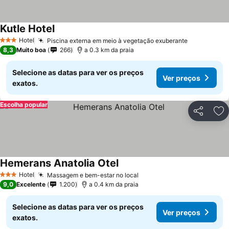
Kutle Hotel
Hotel
Piscina externa em meio à vegetação exuberante
3 Estrelas
8,3
Muito boa
266
a 0.3 km da praia
Selecione as datas para ver os preços
Ver preços
exatos.
Escolha popular
Partilhar
Ad
Hemerans Anatolia Otel
Hotel
Massagem e bem-estar no local
3 Estrelas
9,0
Excelente
1.200
a 0.4 km da praia
Selecione as datas para ver os preços
Ver preços
exatos.