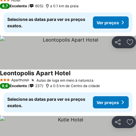
Hotel
3 Estrelas
8,7
Excelente
605
a 0.1 km da praia
Selecione as datas para ver os preços
Ver preços
exatos.
Partilhar
Ad
Leontopolis Apart Hotel
Aparthotel
Aulas de ioga em meio à natureza
3 Estrelas
9,6
Excelente
237
a 0.5 km de Centro da cidade
Selecione as datas para ver os preços
Ver preços
exatos.
Partilhar
Ad