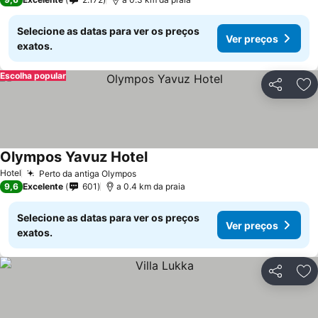
Selecione as datas para ver os preços
Ver preços
exatos.
Escolha popular
Partilhar
Ad
Olympos Yavuz Hotel
Hotel
Perto da antiga Olympos
9,6
Excelente
601
a 0.4 km da praia
Selecione as datas para ver os preços
Ver preços
exatos.
Partilhar
Ad