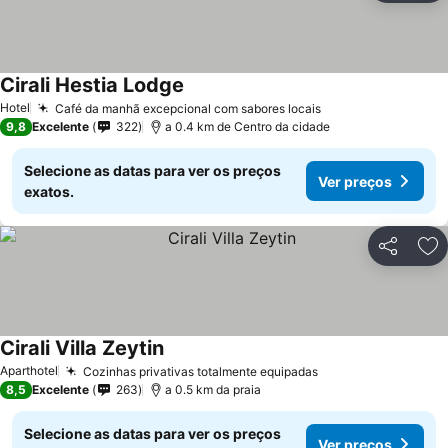
Cirali Hestia Lodge
Hotel
Café da manhã excepcional com sabores locais
9,8
Excelente
322
a 0.4 km de Centro da cidade
Selecione as datas para ver os preços
Ver preços
exatos.
Partilhar
Ad
Cirali Villa Zeytin
Aparthotel
Cozinhas privativas totalmente equipadas
8,5
Excelente
263
a 0.5 km da praia
Selecione as datas para ver os preços
Ver preços