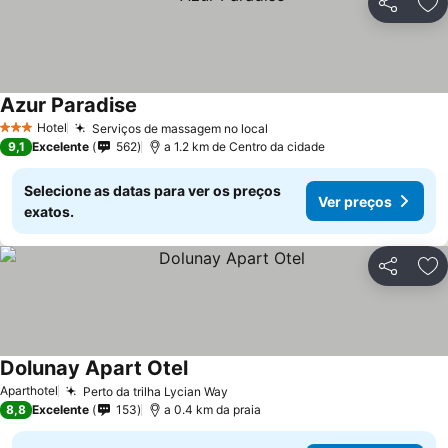
Partilhar
Ad
Azur Paradise
Hotel
Serviços de massagem no local
3 Estrelas
9,1
Excelente
562
a 1.2 km de Centro da cidade
Selecione as datas para ver os preços
Ver preços
exatos.
Partilhar
Ad
Dolunay Apart Otel
Aparthotel
Perto da trilha Lycian Way
8,8
Excelente
153
a 0.4 km da praia