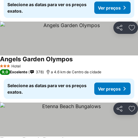
Selecione as datas para ver os preços
Ver preços
exatos.
Partilhar
Ad
Angels Garden Olympos
Hotel
3 Estrelas
9,0
Excelente
378
a 4.6 km de Centro da cidade
Selecione as datas para ver os preços
Ver preços
exatos.
Partilhar
Ad