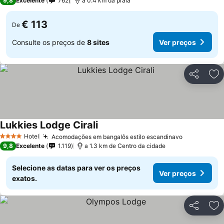
9,8
Excelente
762
a 0.4 km da praia
€ 113
De
Consulte os preços de
8 sites
Ver preços
Partilhar
Ad
Lukkies Lodge Cirali
Hotel
Acomodações em bangalôs estilo escandinavo
4 Estrelas
9,8
Excelente
1.119
a 1.3 km de Centro da cidade
Selecione as datas para ver os preços
Ver preços
exatos.
Partilhar
Ad