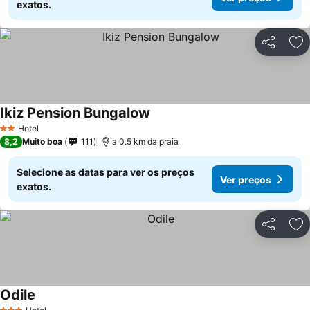
exatos.
Partilhar
Ad
Ikiz Pension Bungalow
Hotel
2 Estrelas
8,2
Muito boa
111
a 0.5 km da praia
Selecione as datas para ver os preços
Ver preços
exatos.
Partilhar
Ad
Odile