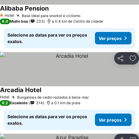
Alibaba Pension
Hotel
Base ideal para snorkel e ciclismo
1 Estrelas
8,0
Muito boa
233
a 0.4 km de Centro da cidade
Selecione as datas para ver os preços
Ver preços
exatos.
Partilhar
Ad
Arcadia Hotel
Hotel
Bungalows de cedro isolados à beira-mar
9,2
Excelente
314
a 0.1 km da praia
Selecione as datas para ver os preços
Ver preços
exatos.