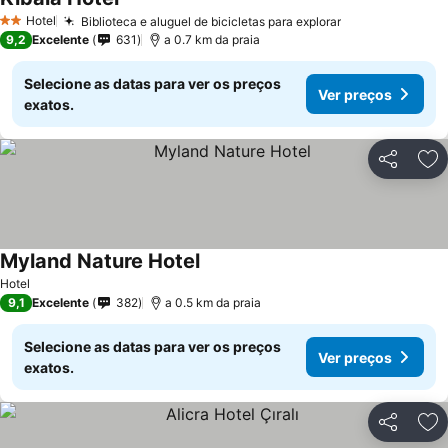
Hotel
Biblioteca e aluguel de bicicletas para explorar
2 Estrelas
9,2
Excelente
631
a 0.7 km da praia
Selecione as datas para ver os preços
Ver preços
exatos.
Partilhar
Ad
Myland Nature Hotel
Hotel
9,1
Excelente
382
a 0.5 km da praia
Selecione as datas para ver os preços
Ver preços
exatos.
Partilhar
Ad