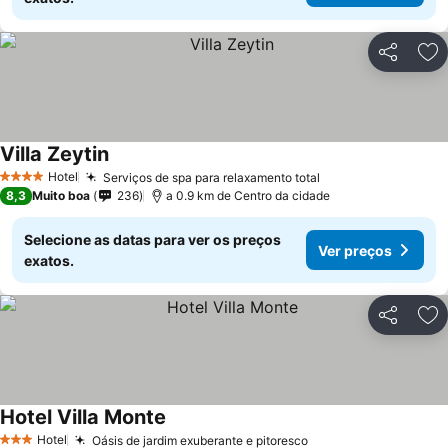
Partilhar
Ad
Villa Zeytin
Hotel
Serviços de spa para relaxamento total
4 Estrelas
8,3
Muito boa
236
a 0.9 km de Centro da cidade
Selecione as datas para ver os preços
Ver preços
exatos.
Partilhar
Ad
Hotel Villa Monte
Hotel
Oásis de jardim exuberante e pitoresco
3 Estrelas