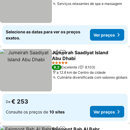
Serviços relaxantes de spa e massagem
Ver
Selecione as datas para ver os preços
Ver preços
exatos.
Jumeirah Saadiyat Island
Partilhar
Adicionar aos favoritos
Abu Dhabi
Ver preços
5 Estrelas
9,2
Excelente
8.103
a 12.6 km de Centro da cidade
Culinária diversificada com sabores globais
V
€ 253
De
Consulte os preços de
10 sites
Ver preços
Fairmont Bab Al Bahr