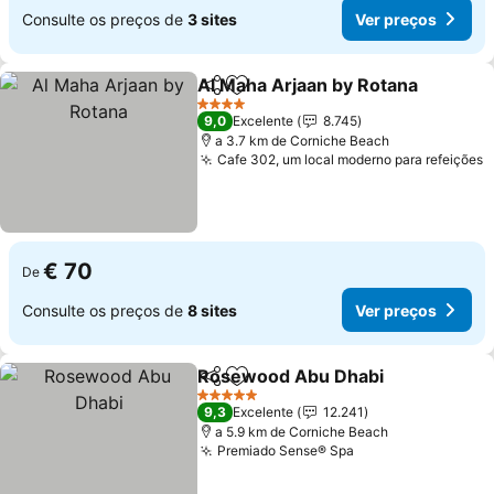
Consulte os preços de
3 sites
Ver preços
Al Maha Arjaan by Rotana
Partilhar
Adicionar aos favoritos
4 Estrelas
9,0
Excelente
8.745
a 3.7 km de Corniche Beach
Cafe 302, um local moderno para refeições
V
€ 70
De
Consulte os preços de
8 sites
Ver preços
Rosewood Abu Dhabi
Partilhar
Adicionar aos favoritos
Ver 
5 Estrelas
9,3
Excelente
12.241
a 5.9 km de Corniche Beach
Premiado Sense® Spa
Ver preços