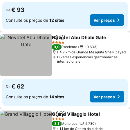
€ 93
De
Consulte os preços de
12 sites
Ver preços
Novotel Abu Dhabi Gate
Partilhar
Adicionar aos favoritos
Ve
4 Estrelas
9,0
Excelente
19.633
a 4.7 km de Grande Mesquita Sheik Zayed
Diversas experiências gastronômicas
internacionais
€ 62
De
Consulte os preços de
14 sites
Ver preços
Grand Villaggio Hotel
Partilhar
Adicionar aos favoritos
Ver 
4 Estrelas
8,1
Muito boa
5.780
a 1.1 km de Centro da cidade