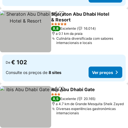
Sheraton Abu Dhabi Hotel
Partilhar
Adicionar aos favoritos
& Resort
Ver preços
5 Estrelas
8,8
Excelente
16.014
a 0.1 km da praia
Culinária diversificada com sabores
internacionais e locais
€ 102
De
Consulte os preços de
8 sites
Ver preços
ibis Abu Dhabi Gate
Partilhar
Adicionar aos favoritos
Ver pr
3 Estrelas
8,5
Excelente
20.165
a 4.7 km de Grande Mesquita Sheik Zayed
Diversas experiências gastronómicas
internacionais