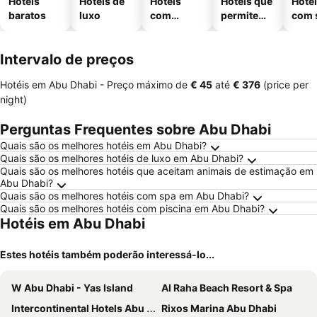
Hotéis
Hotéis de
Hotéis
Hotéis que
Hoté
baratos
luxo
com
permitem
com 
piscinas
animais
Intervalo de preços
Hotéis em Abu Dhabi -
Preço máximo
de
‎€ 45
até
‎€ 376
(price per
night)
Perguntas Frequentes sobre Abu Dhabi
Quais são os melhores hotéis em Abu Dhabi?
Quais são os melhores hotéis de luxo em Abu Dhabi?
Quais são os melhores hotéis que aceitam animais de estimação em
Abu Dhabi?
Quais são os melhores hotéis com spa em Abu Dhabi?
Quais são os melhores hotéis com piscina em Abu Dhabi?
Hotéis em Abu Dhabi
Estes hotéis também poderão interessá-lo...
W Abu Dhabi - Yas Island
Al Raha Beach Resort & Spa
Intercontinental Hotels Abu Dhabi By Ihg
Rixos Marina Abu Dhabi