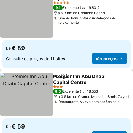
Partilhar
Adicionar aos favoritos
Ver preços
5 Estrelas
9,1
Excelente
19.801
a 5.3 km de Corniche Beach
Spa de bem-estar e instalações de
relaxamento
€ 89
De
Consulte os preços de
11 sites
Ver preços
Premier Inn Abu Dhabi
Partilhar
Adicionar aos favoritos
Capital Centre
Ver preços
3 Estrelas
8,5
Excelente
18.553
a 3.5 km de Grande Mesquita Sheik Zayed
Restaurante Nuevo com opções halal
Ver p
€ 59
De