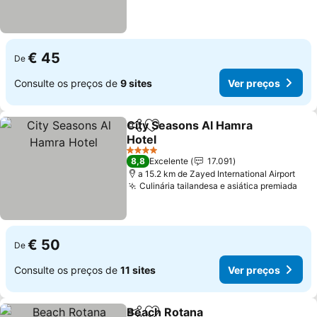
€ 45
De
Consulte os preços de
9 sites
Ver preços
City Seasons Al Hamra
Partilhar
Adicionar aos favoritos
Hotel
Ver preços
4 Estrelas
8,8
Excelente
17.091
a 15.2 km de Zayed International Airport
Culinária tailandesa e asiática premiada
Ver
€ 50
De
Consulte os preços de
11 sites
Ver preços
Beach Rotana