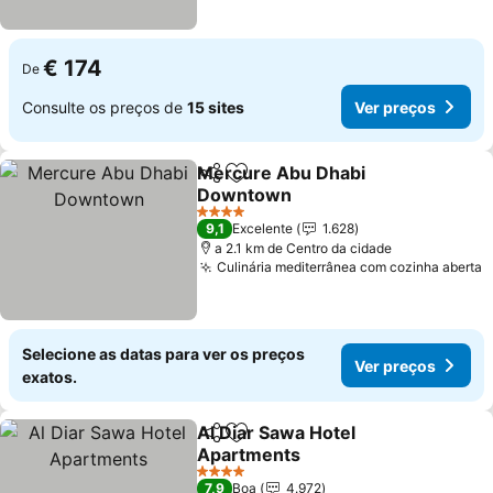
€ 174
De
Consulte os preços de
15 sites
Ver preços
Mercure Abu Dhabi
Partilhar
Adicionar aos favoritos
Downtown
Ver preços
4 Estrelas
9,1
Excelente
1.628
a 2.1 km de Centro da cidade
Culinária mediterrânea com cozinha aberta
V
Selecione as datas para ver os preços
Ver preços
exatos.
Al Diar Sawa Hotel
Partilhar
Adicionar aos favoritos
Apartments
Ver preços
4 Estrelas
7,9
Boa
4.972