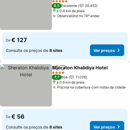
Ver preços
5 Estrelas
9,5
Excelente
25.452
a 0.4 km da praia
Observatório no 74º andar
Ver preços
€ 127
De
Consulte os preços de
8 sites
Ver preços
Sheraton Khalidiya Hotel
Partilhar
Adicionar aos favoritos
V
4 Estrelas
7,7
Boa
11.026
a 0.6 km da praia
Piscina na cobertura com vistas da cidade
V
€ 56
De
Consulte os preços de
8 sites
Ver preços