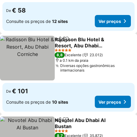
€ 58
De
Consulte os preços de
12 sites
Ver preços
Radisson Blu Hotel &
Partilhar
Adicionar aos favoritos
Resort, Abu Dhabi
Corniche
Ver preços
5 Estrelas
8,8
Excelente
23.012
a 0.1 km da praia
Diversas opções gastronômicas
internacionais
€ 101
De
Consulte os preços de
10 sites
Ver preços
Novotel Abu Dhabi Al
Partilhar
Adicionar aos favoritos
Bustan
Ver preços
4 Estrelas
8,7
Excelente
35.872