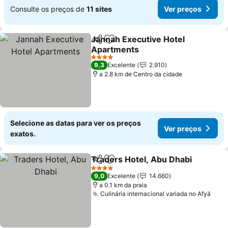
Consulte os preços de
11 sites
Ver preços
Jannah Executive Hotel
Partilhar
Adicionar aos favoritos
Apartments
Ver preços
4 Estrelas
9,3
Excelente
2.910
a 2.8 km de Centro da cidade
Selecione as datas para ver os preços
Ver preços
exatos.
Traders Hotel, Abu Dhabi
Partilhar
Adicionar aos favoritos
4 Estrelas
9,0
Excelente
14.660
a 0.1 km da praia
Culinária internacional variada no Afyä
Ver 