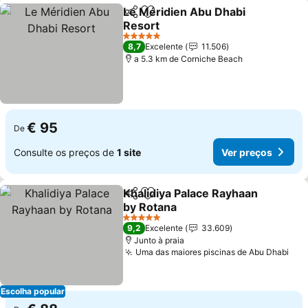
Le Méridien Abu Dhabi
Partilhar
Adicionar aos favoritos
Resort
Ver preços
5 Estrelas
8,7
Excelente
11.506
a 5.3 km de Corniche Beach
€ 95
De
Consulte os preços de
1 site
Ver preços
Khalidiya Palace Rayhaan
Partilhar
Adicionar aos favoritos
by Rotana
Ver preços
5 Estrelas
9,2
Excelente
33.609
Junto à praia
Uma das maiores piscinas de Abu Dhabi
Ver
Escolha popular