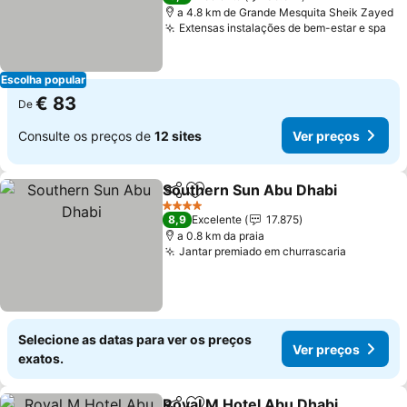
a 4.8 km de Grande Mesquita Sheik Zayed
Extensas instalações de bem-estar e spa
Ve
Escolha popular
€ 83
De
Consulte os preços de
12 sites
Ver preços
Southern Sun Abu Dhabi
Partilhar
Adicionar aos favoritos
V
4 Estrelas
8,9
Excelente
17.875
a 0.8 km da praia
Jantar premiado em churrascaria
Ver preç
Selecione as datas para ver os preços
Ver preços
exatos.
Royal M Hotel Abu Dhabi