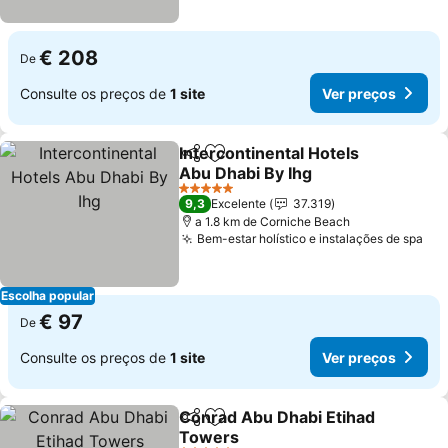
€ 208
De
Consulte os preços de
1 site
Ver preços
Intercontinental Hotels
Partilhar
Adicionar aos favoritos
Abu Dhabi By Ihg
Ver preços
5 Estrelas
9,3
Excelente
37.319
a 1.8 km de Corniche Beach
Bem-estar holístico e instalações de spa
Ver
Escolha popular
€ 97
De
Consulte os preços de
1 site
Ver preços
Conrad Abu Dhabi Etihad
Partilhar
Adicionar aos favoritos
Towers