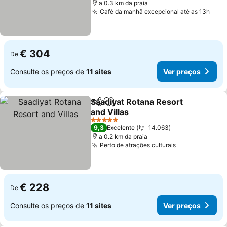
a 0.3 km da praia
Café da manhã excepcional até as 13h
Ver 
€ 304
De
Consulte os preços de
11 sites
Ver preços
Saadiyat Rotana Resort
Partilhar
Adicionar aos favoritos
and Villas
Ver preços
5 Estrelas
9,3
Excelente
14.063
a 0.2 km da praia
Perto de atrações culturais
Ver preços
€ 228
De
Consulte os preços de
11 sites
Ver preços