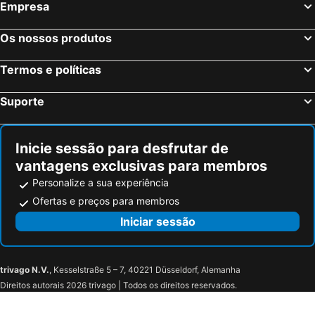
Empresa
Yas Plaza Marina By Ihg
Yas Plaza Marina
Emirates Plaza Hotel
Nehal Hotel
Os nossos produtos
Beach Bay Hotel Mirfa
Termos e políticas
Suporte
Inicie sessão para desfrutar de
vantagens exclusivas para membros
Personalize a sua experiência
Ofertas e preços para membros
Iniciar sessão
trivago N.V.
, Kesselstraße 5 – 7, 40221 Düsseldorf, Alemanha
Direitos autorais 2026 trivago | Todos os direitos reservados.