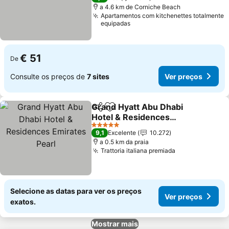
a 4.6 km de Corniche Beach
Apartamentos com kitchenettes totalmente
equipadas
€ 51
De
Consulte os preços de
7 sites
Ver preços
Grand Hyatt Abu Dhabi
Partilhar
Adicionar aos favoritos
Hotel & Residences
Emirates Pearl
Ver preços
5 Estrelas
9,1
Excelente
10.272
a 0.5 km da praia
Trattoria italiana premiada
Ver preços
Selecione as datas para ver os preços
Ver preços
exatos.
Mostrar mais