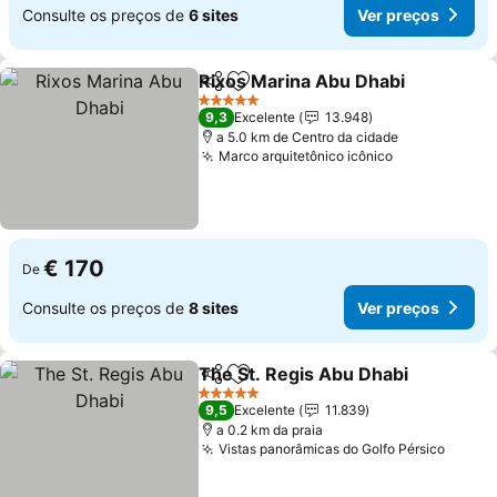
Consulte os preços de
6 sites
Ver preços
Rixos Marina Abu Dhabi
Partilhar
Adicionar aos favoritos
Ve
5 Estrelas
9,3
Excelente
13.948
a 5.0 km de Centro da cidade
Marco arquitetônico icônico
Ver preços
€ 170
De
Consulte os preços de
8 sites
Ver preços
The St. Regis Abu Dhabi
Partilhar
Adicionar aos favoritos
Ve
5 Estrelas
9,5
Excelente
11.839
a 0.2 km da praia
Vistas panorâmicas do Golfo Pérsico
Ver p