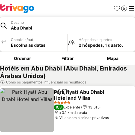
Favoritos
Iniciar
Me
Destino
Abu Dhabi
Check-in/out
Hóspedes e quartos
Escolha as datas
2 hóspedes, 1 quarto.
Ordenar
Filtrar
Mapa
Hotéis em Abu Dhabi (Abu Dhabi, Emirados
Árabes Unidos)
Como os pagamentos influenciam os resultados
Park Hyatt Abu Dhabi
Partilhar
Adicionar aos favoritos
Hotel and Villas
Ver preços
5 Estrelas
9,3
Excelente
13.515
a 0.1 km da praia
Villas com piscinas privativas
Ver preços