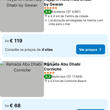
Partilhar
Adicionar aos favoritos
by Gewan
Ver preços
5 Estrelas
8,8
Excelente
9.967
a 4.4 km de Centro da cidade
Localização privilegiada na marina com
vista para o mar
€ 119
De
Consulte os preços de
4 sites
Ver preços
Ramada Abu Dhabi
Partilhar
Adicionar aos favoritos
Corniche
Ver preços
4 Estrelas
8,3
Muito boa
17.648
a 5.5 km de Corniche Beach
€ 68
De