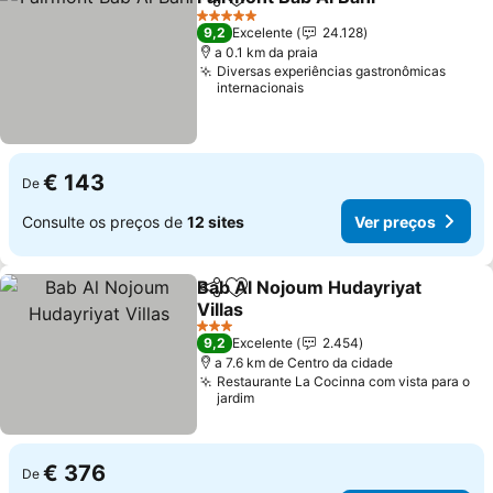
Partilhar
Adicionar aos favoritos
Ver 
5 Estrelas
9,2
Excelente
24.128
a 0.1 km da praia
Diversas experiências gastronômicas
internacionais
€ 143
De
Consulte os preços de
12 sites
Ver preços
Bab Al Nojoum Hudayriyat
Partilhar
Adicionar aos favoritos
Villas
Ver preços
3 Estrelas
9,2
Excelente
2.454
a 7.6 km de Centro da cidade
Restaurante La Cocinna com vista para o
jardim
€ 376
De