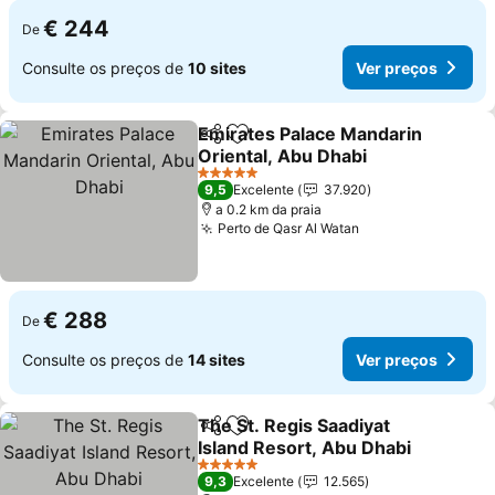
€ 244
De
Consulte os preços de
10 sites
Ver preços
Emirates Palace Mandarin
Partilhar
Adicionar aos favoritos
Oriental, Abu Dhabi
Ver preços
5 Estrelas
9,5
Excelente
37.920
a 0.2 km da praia
Perto de Qasr Al Watan
Ver preços
€ 288
De
Consulte os preços de
14 sites
Ver preços
The St. Regis Saadiyat
Partilhar
Adicionar aos favoritos
Island Resort, Abu Dhabi
Ver preços
5 Estrelas
9,3
Excelente
12.565