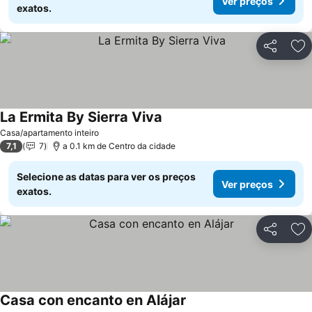
Ver preços
exatos.
Partilhar
Ad
La Ermita By Sierra Viva
Ver preços
Casa/apartamento inteiro
7,1
7
a 0.1 km de Centro da cidade
Selecione as datas para ver os preços
Ver preços
exatos.
Partilhar
Ad
Casa con encanto en Alájar
Ver preços