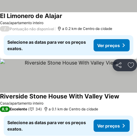
El Limonero de Alajar
Ver preços
Casa/apartamento inteiro
/
a 0.2 km de Centro da cidade
Pontuação não disponível
Selecione as datas para ver os preços
Ver preços
exatos.
Partilhar
Ad
Riverside Stone House With Valley View
Ver pre
Casa/apartamento inteiro
8,9
Excelente
34
a 0.1 km de Centro da cidade
Selecione as datas para ver os preços
Ver preços
exatos.