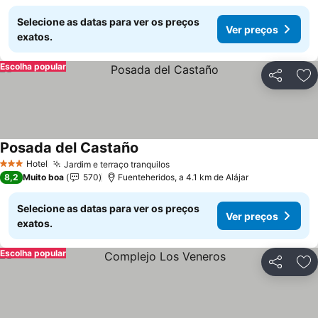
Selecione as datas para ver os preços
Ver preços
exatos.
Escolha popular
Partilhar
Ad
Posada del Castaño
Ver preços
Hotel
Jardim e terraço tranquilos
Ver preços
3 Estrelas
8,2
Muito boa
570
Fuenteheridos, a 4.1 km de Alájar
Selecione as datas para ver os preços
Ver preços
exatos.
Escolha popular
Partilhar
Ad