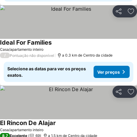
Partilhar
Ad
Ideal For Families
Ver preços
Casa/apartamento inteiro
/
a 0.3 km de Centro da cidade
Pontuação não disponível
Selecione as datas para ver os preços
Ver preços
exatos.
Partilhar
Ad
El Rincon De Alajar
Ver preços
Casa/apartamento inteiro
8,7
Excelente
69
a 1.5 km de Centro da cidade