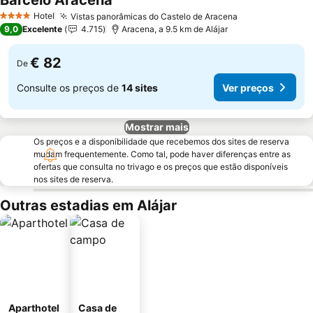
Barcelo Aracena
Ver preços
Hotel
Vistas panorâmicas do Castelo de Aracena
Ver preços
4 Estrelas
9,0
Excelente
4.715
Aracena, a 9.5 km de Alájar
€ 82
De
Consulte os preços de
14 sites
Ver preços
Mostrar mais
Os preços e a disponibilidade que recebemos dos sites de reserva
mudam frequentemente. Como tal, pode haver diferenças entre as
ofertas que consulta no trivago e os preços que estão disponíveis
nos sites de reserva.
Outras estadias em Alájar
Aparthotel
Casa de