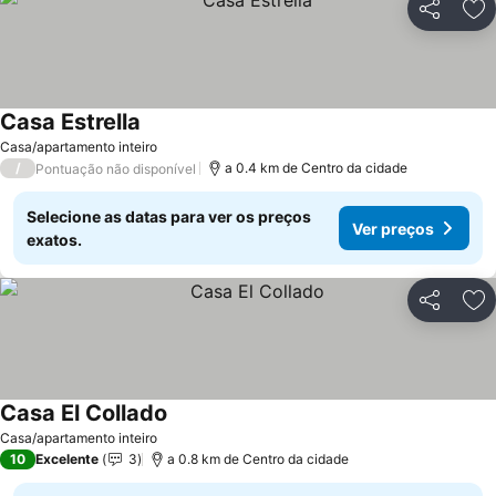
Partilhar
Ad
Casa Estrella
Ver preços
Casa/apartamento inteiro
/
a 0.4 km de Centro da cidade
Pontuação não disponível
Selecione as datas para ver os preços
Ver preços
exatos.
Partilhar
Ad
Casa El Collado
Ver preços
Casa/apartamento inteiro
10
Excelente
3
a 0.8 km de Centro da cidade