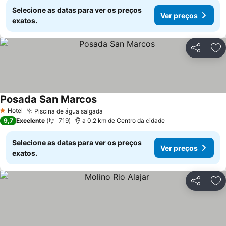
Selecione as datas para ver os preços
Ver preços
exatos.
Partilhar
Ad
Posada San Marcos
Ver preços
Hotel
Piscina de água salgada
Ver preços
1 Estrelas
9,7
Excelente
719
a 0.2 km de Centro da cidade
Selecione as datas para ver os preços
Ver preços
exatos.
Partilhar
Ad