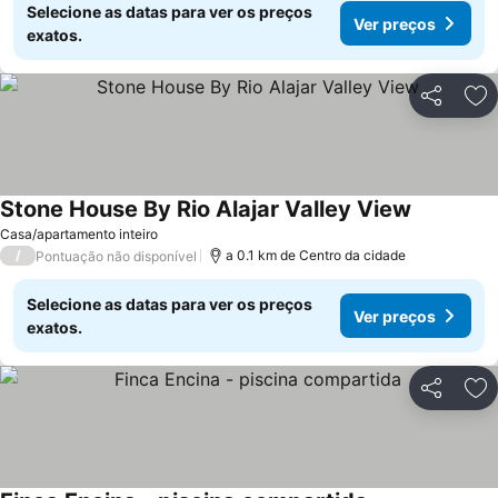
Selecione as datas para ver os preços
Ver preços
exatos.
Partilhar
Ad
Stone House By Rio Alajar Valley View
Ver preço
Casa/apartamento inteiro
/
a 0.1 km de Centro da cidade
Pontuação não disponível
Selecione as datas para ver os preços
Ver preços
exatos.
Partilhar
Ad