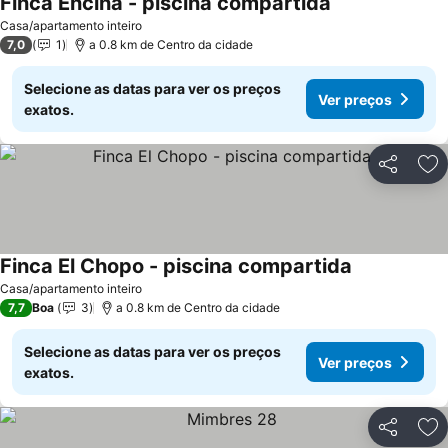
Finca Encina - piscina compartida
Ver preços
Casa/apartamento inteiro
7,0
1
a 0.8 km de Centro da cidade
Selecione as datas para ver os preços
Ver preços
exatos.
Partilhar
Ad
Finca El Chopo - piscina compartida
Ver preços
Casa/apartamento inteiro
7,7
Boa
3
a 0.8 km de Centro da cidade
Selecione as datas para ver os preços
Ver preços
exatos.
Partilhar
Ad