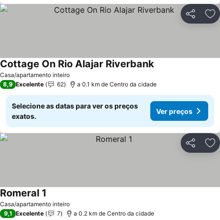
Partilhar
Ad
Cottage On Rio Alajar Riverbank
Ver preços
Casa/apartamento inteiro
8,9
Excelente
62
a 0.1 km de Centro da cidade
Selecione as datas para ver os preços
Ver preços
exatos.
Partilhar
Ad
Romeral 1
Ver preços
Casa/apartamento inteiro
9,1
Excelente
7
a 0.2 km de Centro da cidade