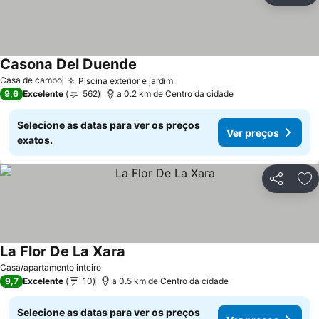
Casona Del Duende
Ver preços
Casa de campo
Piscina exterior e jardim
Ver preços
9,6
Excelente
562
a 0.2 km de Centro da cidade
Selecione as datas para ver os preços
Ver preços
exatos.
Partilhar
Ad
La Flor De La Xara
Ver preços
Casa/apartamento inteiro
9,7
Excelente
10
a 0.5 km de Centro da cidade
Selecione as datas para ver os preços