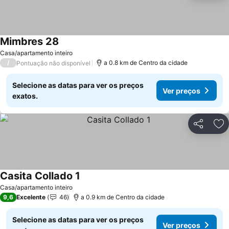
Mimbres 28
Ver preços
Casa/apartamento inteiro
/
a 0.8 km de Centro da cidade
Pontuação não disponível
Selecione as datas para ver os preços
Ver preços
exatos.
Partilhar
Ad
Casita Collado 1
Ver preços
Casa/apartamento inteiro
9,6
Excelente
46
a 0.9 km de Centro da cidade
Selecione as datas para ver os preços
Ver preços