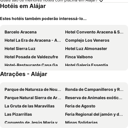
Hotéis em Alájar
Estes hotéis também poderão interessá-lo...
Barcelo Aracena
Hotel Convento Aracena & Spa
Hotel La Era de Aracena - Adults Only
Complejo Los Veneros
Hotel Sierra Luz
Hotel Luz Almonaster
Hotel Posada de Valdezufre
Finca Valbono
Hotel-Restaurante Casa García Almonaster La Real
Hotel Galería Essentia
Atrações - Alájar
Hotel Apartamento Rural Finca La Media Legua
Hotel Galaroza Sierra
Posada del Castaño
Hotel Los Castaños
Parque de Natureza de Noudar
Ronda de Campanilleros y Rosario de la Aurora
Posada San Marcos
Finca La Fronda
Parque Natural Sierra de Aracena y Picos de Aroche
Reserva de Animales exóticos Castillo de las Guardas
La Estancia Villa Rosillo
El alojamiento rural de Peter
La Gruta de las Maravillas
Feria de Agosto
Casa Millán
Finca Horno De Cal
Las Pizarrillas
Feria Regional del jamón y del cerdo ibérico
Hotel Sierra de Aracena
Posada de Cortegana
Convento de Jesús María y José
Migas Solidarias
El Aceitón
Apartamentos Sancho Iv