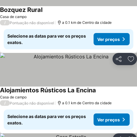
Bozquez Rural
Ver preços
Casa de campo
/
a 0.1 km de Centro da cidade
Pontuação não disponível
Selecione as datas para ver os preços
Ver preços
exatos.
Partilhar
Ad
Alojamientos Rústicos La Encina
Ver preços
Casa de campo
/
a 0.1 km de Centro da cidade
Pontuação não disponível
Selecione as datas para ver os preços
Ver preços
exatos.