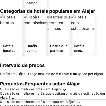
campo
Categorias de hotéis populares em Alájar
Hotéis
Hotéis
Hotéis que
Hotéis
baratos
com
permitem
com
piscinas
animais
estaciona
mento
Intervalo de preços
Hotéis em Alájar -
Preço máximo
de
‎€ 61
até
‎€ 86
(price per night)
Perguntas Frequentes sobre Alájar
Quais são os melhores hotéis em Alájar?
Quais são os melhores hotéis que aceitam animais de estimação em
Alájar?
Quais são os melhores hotéis com spa em Alájar?
Quais são os melhores hotéis com piscina em Alájar?