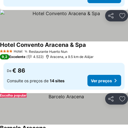
Partilhar
Ad
Hotel Convento Aracena & Spa
Ver preços
Hotel
Restaurante Huerto Nun
Ver preços
4 Estrelas
9,2
Excelente
4.522
Aracena, a 9.5 km de Alájar
€ 86
De
Consulte os preços de
14 sites
Ver preços
Escolha popular
Partilhar
Ad