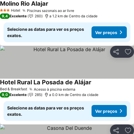
Molino Rio Alajar
Ver preços
Hotel
Piscinas sazonais ao ar livre
Ver preços
3 Estrelas
9,4
Excelente
260
a 1.2 km de Centro da cidade
Selecione as datas para ver os preços
Ver preços
exatos.
Partilhar
Ad
Hotel Rural La Posada de Alájar
Ver preços
Bed & Breakfast
Acesso à piscina externa
Ver preços
9,0
Excelente
285
a 0.0 km de Centro da cidade
Selecione as datas para ver os preços
Ver preços
exatos.
Partilhar
Ad