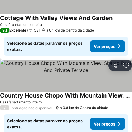
Cottage With Valley Views And Garden
Ver preç
Casa/apartamento inteiro
9,1
Excelente
58
a 0.1 km de Centro da cidade
Selecione as datas para ver os preços
Ver preços
exatos.
Partilhar
Ad
Country House Chopo With Mountain View, Shared Pool And Private Terrace
Ver preços
Casa/apartamento inteiro
/
a 0.8 km de Centro da cidade
Pontuação não disponível
Selecione as datas para ver os preços
Ver preços
exatos.