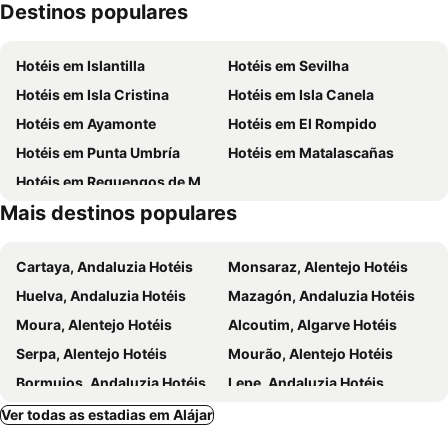
Destinos populares
Romería de Santa Marina Mártir
Fiestas Patronales en Honor de San Roque
Fiestas en honor a Nuestra Señora de Consolación
Ruta en Moto por la Sierra de Aracena y Picos de Aroche
Hotéis em Islantilla
Hotéis em Sevilha
Iglesia Parroquial de San Isidro Labrador
Fregenal de la Sierra
Hotéis em Isla Cristina
Hotéis em Isla Canela
Hotéis em Ayamonte
Hotéis em El Rompido
Hotéis em Punta Umbría
Hotéis em Matalascañas
Hotéis em Reguengos de Monsaraz
Mais destinos populares
Cartaya, Andaluzia Hotéis
Monsaraz, Alentejo Hotéis
Huelva, Andaluzia Hotéis
Mazagón, Andaluzia Hotéis
Moura, Alentejo Hotéis
Alcoutim, Algarve Hotéis
Serpa, Alentejo Hotéis
Mourão, Alentejo Hotéis
Bormujos, Andaluzia Hotéis
Lepe, Andaluzia Hotéis
San Juan de Aznalfarache, Andaluzia Hotéis
La Antilla, Andaluzia Hotéis
Ver todas as estadias em Alájar
Sanlúcar la Mayor, Andaluzia Hotéis
Benacazón, Andaluzia Hotéis