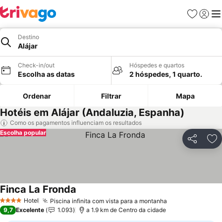
Favoritos
Iniciar
Me
Destino
Alájar
Check-in/out
Hóspedes e quartos
Escolha as datas
2 hóspedes, 1 quarto.
Ordenar
Filtrar
Mapa
Hotéis em Alájar (Andaluzia, Espanha)
Como os pagamentos influenciam os resultados
Escolha popular
Partilhar
Ad
Finca La Fronda
Ver preços
Hotel
Piscina infinita com vista para a montanha
Ver preços
4 Estrelas
9,7
Excelente
1.093
a 1.9 km de Centro da cidade