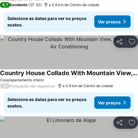
9,7
Excelente
20
a 0.8 km de Centro da cidade
Selecione as datas para ver os preços
Ver preços
exatos.
Partilhar
Ad
Country House Collado With Mountain View, Wi-fi And Air Conditioning
Ver preços
Casa/apartamento inteiro
/
a 0.8 km de Centro da cidade
Pontuação não disponível
Selecione as datas para ver os preços
Ver preços
exatos.
Partilhar
Ad