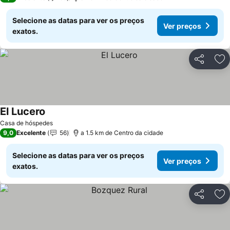
Selecione as datas para ver os preços
Ver preços
exatos.
Partilhar
Ad
El Lucero
Ver preços
Casa de hóspedes
9,0
Excelente
56
a 1.5 km de Centro da cidade
Selecione as datas para ver os preços
Ver preços
exatos.
Partilhar
Ad