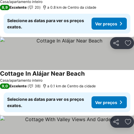
Casa/apartamento inteiro
8,9
Excelente
20
a 0.8 km de Centro da cidade
Selecione as datas para ver os preços
Ver preços
exatos.
Partilhar
Ad
Cottage In Alájar Near Beach
Ver preços
Casa/apartamento inteiro
9,0
Excelente
38
a 0.1 km de Centro da cidade
Selecione as datas para ver os preços
Ver preços
exatos.
Partilhar
Ad