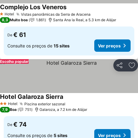
Complejo Los Veneros
Ver preços
Hotel
Vistas panorâmicas da Serra de Aracena
Ver preços
1 Estrelas
8,3
Muito boa
1.861
Santa Ana la Real, a 5.3 km de Alájar
€ 61
De
Consulte os preços de
15 sites
Ver preços
Escolha popular
Partilhar
Ad
Hotel Galaroza Sierra
Ver preços
Hotel
Piscina exterior sazonal
Ver preços
2 Estrelas
7,9
Boa
751
Galaroza, a 7.2 km de Alájar
€ 74
De
Consulte os preços de
5 sites
Ver preços