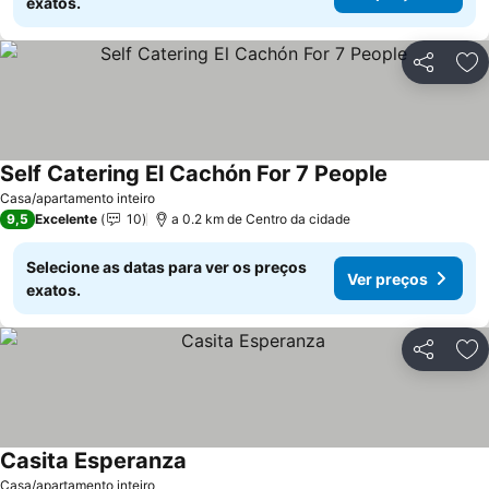
exatos.
Partilhar
Ad
Self Catering El Cachón For 7 People
Ver preços
Casa/apartamento inteiro
9,5
Excelente
10
a 0.2 km de Centro da cidade
Selecione as datas para ver os preços
Ver preços
exatos.
Partilhar
Ad
Casita Esperanza
Ver preços
Casa/apartamento inteiro