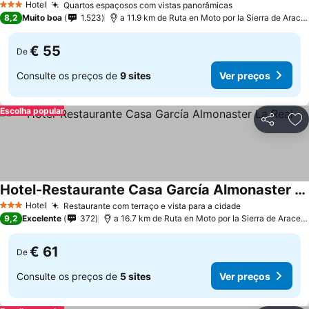
Hotel
Quartos espaçosos com vistas panorâmicas
Ver preços
3 Estrelas
8,2
Muito boa
1.523
a 11.9 km de Ruta en Moto por la Sierra de Arace
€ 55
De
Consulte os preços de
9 sites
Ver preços
Escolha popular
Partilhar
Ad
Hotel-Restaurante Casa García Almonaster La Real
Ver preços
Hotel
Restaurante com terraço e vista para a cidade
Ver preços
3 Estrelas
9,2
Excelente
372
a 16.7 km de Ruta en Moto por la Sierra de Aracen
€ 61
De
Consulte os preços de
5 sites
Ver preços