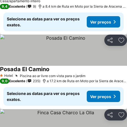
Casa/apartamento inteiro
9,4
Excelente
9
a 8.4 km de Ruta en Moto por la Sierra de Aracena y
Selecione as datas para ver os preços
Ver preços
exatos.
Partilhar
Ad
Posada El Camino
Ver preços
Hotel
Piscina ao ar livre com vista para o jardim
Ver preços
1 Estrelas
9,0
Excelente
235
a 17.2 km de Ruta en Moto por la Sierra de Aracen
Selecione as datas para ver os preços
Ver preços
exatos.
Partilhar
Ad