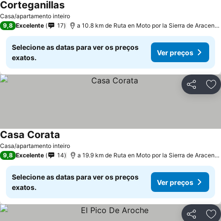
Corteganillas
Ver preços
Casa/apartamento inteiro
9,8
Excelente
17
a 10.8 km de Ruta en Moto por la Sierra de Aracena
Selecione as datas para ver os preços
Ver preços
exatos.
Partilhar
Ad
Casa Corata
Ver preços
Casa/apartamento inteiro
9,8
Excelente
14
a 19.9 km de Ruta en Moto por la Sierra de Aracena
Selecione as datas para ver os preços
Ver preços
exatos.
Partilhar
Ad