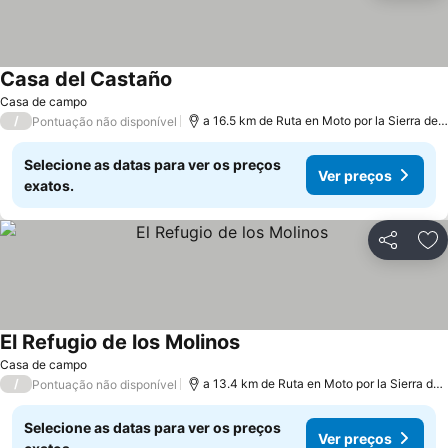
Casa del Castaño
Ver preços
Casa de campo
/
a 16.5 km de Ruta en Moto por la Sierra de
Pontuação não disponível
Selecione as datas para ver os preços
Ver preços
exatos.
Partilhar
Ad
El Refugio de los Molinos
Ver preços
Casa de campo
/
a 13.4 km de Ruta en Moto por la Sierra de
Pontuação não disponível
Selecione as datas para ver os preços
Ver preços