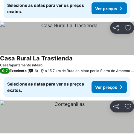
Selecione as datas para ver os preços
Ver preços
exatos.
Partilhar
Ad
Casa Rural La Trastienda
Ver preços
Casa/apartamento inteiro
9,7
Excelente
6
a 15.7 km de Ruta en Moto por la Sierra de Aracena y
Selecione as datas para ver os preços
Ver preços
exatos.
Partilhar
Ad