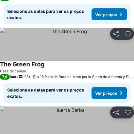
Selecione as datas para ver os preços
Ver preços
exatos.
Partilhar
Ad
The Green Frog
Ver preços
Casa de campo
7,6
Boa
23
a 18.9 km de Ruta en Moto por la Sierra de Aracena y Pic
Selecione as datas para ver os preços
Ver preços
exatos.
Partilhar
Ad