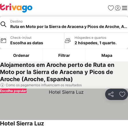
Favoritos
Iniciar
Me
Destino
Ruta en Moto por la Sierra de Aracena y Picos de Aroche, Ar
Check-in/out
Hóspedes e quartos
Escolha as datas
2 hóspedes, 1 quarto.
Ordenar
Filtrar
Mapa
Alojamentos em Aroche perto de Ruta en
Moto por la Sierra de Aracena y Picos de
Aroche (Aroche, Espanha)
Como os pagamentos influenciam os resultados
Escolha popular
Partilhar
Ad
Hotel Sierra Luz
Ver preços