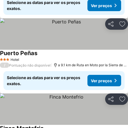
Selecione as datas para ver os preços
Ver preços
exatos.
Partilhar
Ad
Puerto Peñas
Ver preços
Hotel
3 Estrelas
/
a 9.1 km de Ruta en Moto por la Sierra de A
Pontuação não disponível
Selecione as datas para ver os preços
Ver preços
exatos.
Partilhar
Ad