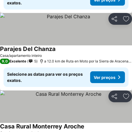
exatos.
Partilhar
Ad
Parajes Del Chanza
Ver preços
Casa/apartamento inteiro
9,0
Excelente
5
a 12.0 km de Ruta en Moto por la Sierra de Aracena 
Selecione as datas para ver os preços
Ver preços
exatos.
Partilhar
Ad
Casa Rural Monterrey Aroche
Ver preços