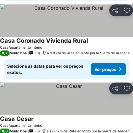
Partilhar
Ad
Casa Coronado Vivienda Rural
Ver preços
Casa/apartamento inteiro
8,2
Muito boa
10
a 9.8 km de Ruta en Moto por la Sierra de Aracena 
Selecione as datas para ver os preços
Ver preços
exatos.
Partilhar
Ad
Casa Cesar
Ver preços
Casa/apartamento inteiro
8,0
Muito boa
15
a 19.0 km de Ruta en Moto por la Sierra de Aracena