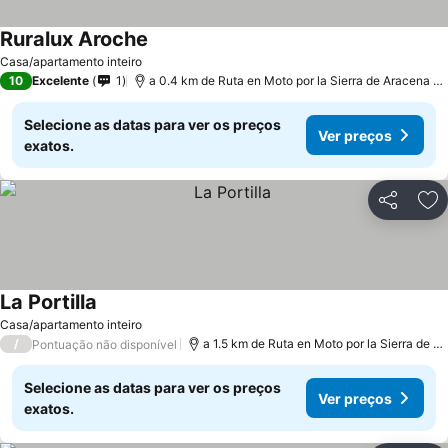
Ruralux Aroche
Ver preços
Casa/apartamento inteiro
10
Excelente
1
a 0.4 km de Ruta en Moto por la Sierra de Aracena y 
Selecione as datas para ver os preços
Ver preços
exatos.
Partilhar
Ad
La Portilla
Ver preços
Casa/apartamento inteiro
/
a 1.5 km de Ruta en Moto por la Sierra de A
Pontuação não disponível
Selecione as datas para ver os preços
Ver preços
exatos.