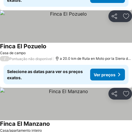
exatos.
Partilhar
Ad
Finca El Pozuelo
Ver preços
Casa de campo
/
a 20.0 km de Ruta en Moto por la Sierra de
Pontuação não disponível
Selecione as datas para ver os preços
Ver preços
exatos.
Partilhar
Ad
Finca El Manzano
Ver preços
Casa/apartamento inteiro