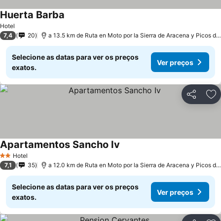
Huerta Barba
Ver preços
Hotel
7,4
20
a 13.5 km de Ruta en Moto por la Sierra de Aracena y Picos de
Selecione as datas para ver os preços
Ver preços
exatos.
Partilhar
Ad
Apartamentos Sancho Iv
Ver preços
Hotel
2 Estrelas
7,1
35
a 12.0 km de Ruta en Moto por la Sierra de Aracena y Picos de
Selecione as datas para ver os preços
Ver preços
exatos.