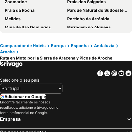
Zoomarine
Praia dos Salgados
Praia da Rocha
Parque Natural do Sudoeste Alentejano e Costa Vicentina
Melides
Portinho da Arrábida
Mina de São Domingos
Barragem do Alqueva
Praia da Comporta
Badoca Safari Park
Praia de Monte Gordo
Praia da Falésia
Comparador de Hotéis
Europa
Espanha
Andaluzia
Aroche
Praia da Oura
Praia da Quarteira
Ruta en Moto por la Sierra de Aracena y Picos de Aroche
Praia de São Rafael
Praia de Santa Eulália
do Vau
Playa de Islantilla
Facebook
Twitter
Insta
Yo
da Figueirinha
Playa Isla Canela
Selecione o seu país
Praia de São Torpes
Aeroporto Internacional de Faro - Gago Coutinho
Ilha do Pessegueiro
Praia da Galé
Adicionar no Google
Encontre facilmente os nossos
slide & splash
Praia Tróia Mar
resultados: adicione o trivago como
Parque Natural da Arrabida
Praia dos Pescadores
fonte preferencial no Google.
Empresa
Baía de Porto Covo Beach
Autodrómo Internacional Algarve
Vilamoura Marina
do Ouro Sesimbra