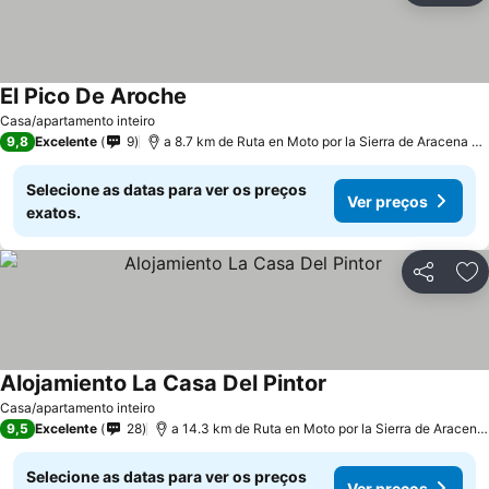
El Pico De Aroche
Ver preços
Casa/apartamento inteiro
9,8
Excelente
9
a 8.7 km de Ruta en Moto por la Sierra de Aracena y 
Selecione as datas para ver os preços
Ver preços
exatos.
Partilhar
Ad
Alojamiento La Casa Del Pintor
Ver preços
Casa/apartamento inteiro
9,5
Excelente
28
a 14.3 km de Ruta en Moto por la Sierra de Aracena
Selecione as datas para ver os preços
Ver preços