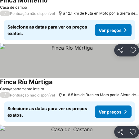
Finca Montefrio
Ver preços
Casa de campo
/
a 12.1 km de Ruta en Moto por la Sierra de 
Pontuação não disponível
Selecione as datas para ver os preços
Ver preços
exatos.
Partilhar
Ad
Finca Río Múrtiga
Ver preços
Casa/apartamento inteiro
/
a 18.5 km de Ruta en Moto por la Sierra de
Pontuação não disponível
Selecione as datas para ver os preços
Ver preços
exatos.
Partilhar
Ad