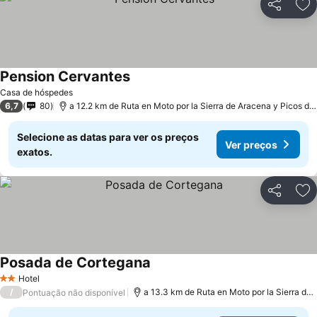
Partilhar
Ad
Pension Cervantes
Ver preços
Casa de hóspedes
6,7
80
a 12.2 km de Ruta en Moto por la Sierra de Aracena y Picos de
Selecione as datas para ver os preços
Ver preços
exatos.
Partilhar
Ad
Posada de Cortegana
Ver preços
Hotel
2 Estrelas
/
a 13.3 km de Ruta en Moto por la Sierra de
Pontuação não disponível