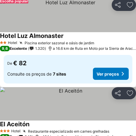
Escolha popular
Partilhar
Ad
Hotel Luz Almonaster
Ver preços
Hotel
Piscina exterior sazonal e oásis de jardim
Ver preços
2 Estrelas
9,6
Excelente
1.320
a 16.6 km de Ruta en Moto por la Sierra de Arac
€ 82
De
Consulte os preços de
7 sites
Ver preços
Partilhar
Ad
El Aceitón
Ver preços
Hotel
Restaurante especializado em carnes grelhadas
Ver preços
3 Estrelas