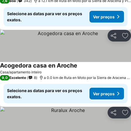
7,6
Boa
342
a 12.1 km de Ruta en Moto por la Sierra de Aracena y Pi
Selecione as datas para ver os preços
Ver preços
exatos.
Partilhar
Ad
Acogedora casa en Aroche
Ver preços
Casa/apartamento inteiro
9,0
Excelente
8
a 0.0 km de Ruta en Moto por la Sierra de Aracena y
Selecione as datas para ver os preços
Ver preços
exatos.
Partilhar
Ad