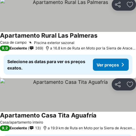
Partilhar
Ad
Apartamento Rural Las Palmeras
Ver preços
Casa de campo
Piscina exterior sazonal
Ver preços
9,0
Excelente
369
a 16.8 km de Ruta en Moto por la Sierra de Aracen
Selecione as datas para ver os preços
Ver preços
exatos.
Partilhar
Ad
Apartamento Casa Tita Aguafría
Ver preços
Casa/apartamento inteiro
9,2
Excelente
13
a 19.9 km de Ruta en Moto por la Sierra de Aracena