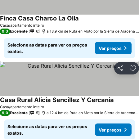
Finca Casa Charco La Olla
Ver preços
Casa/apartamento inteiro
9,3
Excelente
6
a 18.9 km de Ruta en Moto por la Sierra de Aracena y
Selecione as datas para ver os preços
Ver preços
exatos.
Partilhar
Ad
Casa Rural Alicia Sencillez Y Cercania
Ver preços
Casa/apartamento inteiro
9,0
Excelente
5
a 12.4 km de Ruta en Moto por la Sierra de Aracena 
Selecione as datas para ver os preços
Ver preços
exatos.