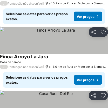
/
a 10.2 km de Ruta en Moto por la Sierra de
Pontuação não disponível
Selecione as datas para ver os preços
Ver preços
exatos.
Partilhar
Ad
Finca Arroyo La Jara
Ver preços
Casa de campo
/
a 16.0 km de Ruta en Moto por la Sierra de
Pontuação não disponível
Selecione as datas para ver os preços
Ver preços
exatos.
Partilhar
Ad