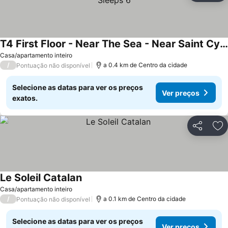
T4 First Floor - Near The Sea - Near Saint Cyprien - Sleeps 6
Casa/apartamento inteiro
/
a 0.4 km de Centro da cidade
Pontuação não disponível
Selecione as datas para ver os preços
Ver preços
exatos.
Partilhar
Ad
Le Soleil Catalan
Casa/apartamento inteiro
/
a 0.1 km de Centro da cidade
Pontuação não disponível
Selecione as datas para ver os preços
Ver preços