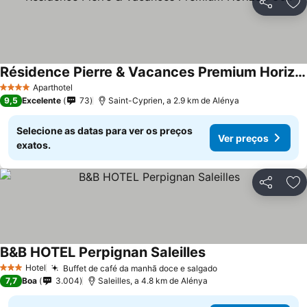
Partilhar
Ad
Résidence Pierre & Vacances Premium Horizon Golf
Aparthotel
4 Estrelas
9,5
Excelente
73
Saint-Cyprien, a 2.9 km de Alénya
Selecione as datas para ver os preços
Ver preços
exatos.
Partilhar
Ad
B&B HOTEL Perpignan Saleilles
Hotel
Buffet de café da manhã doce e salgado
3 Estrelas
7,7
Boa
3.004
Saleilles, a 4.8 km de Alénya