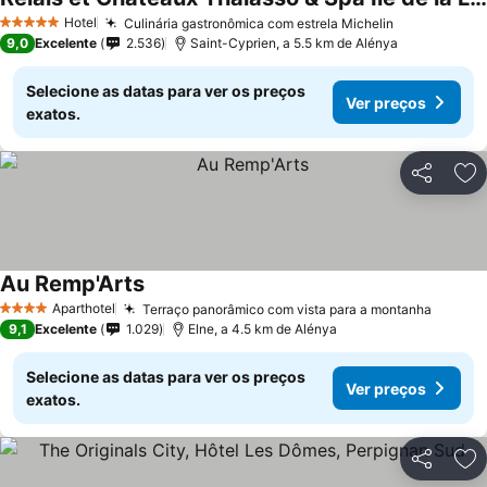
Hotel
Culinária gastronômica com estrela Michelin
5 Estrelas
9,0
Excelente
2.536
Saint-Cyprien, a 5.5 km de Alénya
Selecione as datas para ver os preços
Ver preços
exatos.
Partilhar
Ad
Au Remp'Arts
Aparthotel
Terraço panorâmico com vista para a montanha
4 Estrelas
9,1
Excelente
1.029
Elne, a 4.5 km de Alénya
Selecione as datas para ver os preços
Ver preços
exatos.
Partilhar
Ad