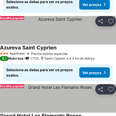
Selecione as datas para ver os preços
Ver preços
exatos.
Escolha popular
Partilhar
Ad
Azureva Saint Cyprien
Aparthotel
Piscina exterior aquecida
3 Estrelas
8,1
Muito boa
1.712
Saint-Cyprien, a 4.3 km de Alénya
Selecione as datas para ver os preços
Ver preços
exatos.
Escolha popular
Partilhar
Ad
Grand Hotel Les Flamants Roses