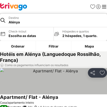
Favoritos
Iniciar
Me
Destino
Alénya
Check-in/out
Hóspedes e quartos
Escolha as datas
2 hóspedes, 1 quarto.
Ordenar
Filtrar
Mapa
Hotéis em Alénya (Languedoque Rossilhão,
França)
Como os pagamentos influenciam os resultados
Partilhar
Ad
Apartment/ Flat - Alénya
Casa/apartamento inteiro