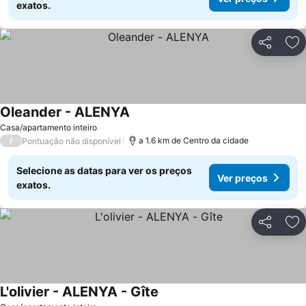
exatos.
Partilhar
Ad
Oleander - ALENYA
Casa/apartamento inteiro
/
a 1.6 km de Centro da cidade
Pontuação não disponível
Selecione as datas para ver os preços
Ver preços
exatos.
Partilhar
Ad
L'olivier - ALENYA - Gîte