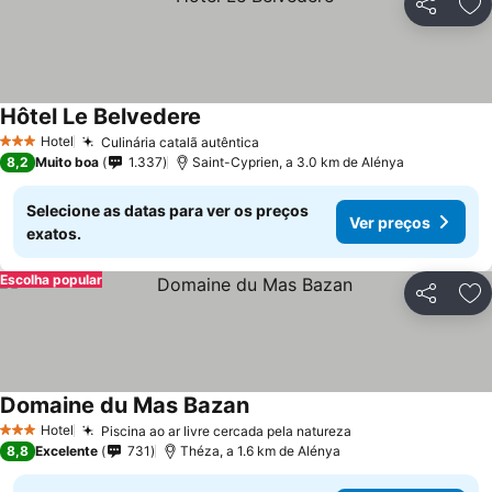
Partilhar
Ad
Hôtel Le Belvedere
Hotel
Culinária catalã autêntica
3 Estrelas
8,2
Muito boa
1.337
Saint-Cyprien, a 3.0 km de Alénya
Selecione as datas para ver os preços
Ver preços
exatos.
Escolha popular
Partilhar
Ad
Domaine du Mas Bazan
Hotel
Piscina ao ar livre cercada pela natureza
3 Estrelas
8,8
Excelente
731
Théza, a 1.6 km de Alénya