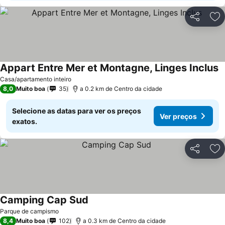
Partilhar
Ad
Appart Entre Mer et Montagne, Linges Inclus
Casa/apartamento inteiro
8,0
Muito boa
35
a 0.2 km de Centro da cidade
Selecione as datas para ver os preços
Ver preços
exatos.
Partilhar
Ad
Camping Cap Sud
Parque de campismo
8,4
Muito boa
102
a 0.3 km de Centro da cidade