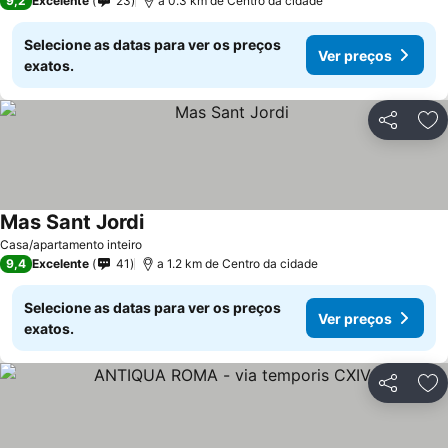
9,2
Excelente
23
a 0.3 km de Centro da cidade
Selecione as datas para ver os preços
Ver preços
exatos.
Partilhar
Ad
Mas Sant Jordi
Casa/apartamento inteiro
9,4
Excelente
41
a 1.2 km de Centro da cidade
Selecione as datas para ver os preços
Ver preços
exatos.
Partilhar
Ad