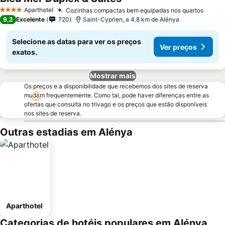
Aparthotel
Cozinhas compactas bem equipadas nos quartos
4 Estrelas
9,2
Excelente
720
Saint-Cyprien, a 4.8 km de Alénya
Selecione as datas para ver os preços
Ver preços
exatos.
Mostrar mais
Os preços e a disponibilidade que recebemos dos sites de reserva
mudam frequentemente. Como tal, pode haver diferenças entre as
ofertas que consulta no trivago e os preços que estão disponíveis
nos sites de reserva.
Outras estadias em Alénya
Aparthotel
Categorias de hotéis populares em Alénya