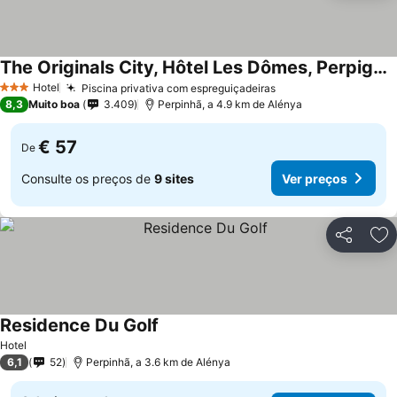
The Originals City, Hôtel Les Dômes, Perpignan Sud
Hotel
Piscina privativa com espreguiçadeiras
3 Estrelas
8,3
Muito boa
3.409
Perpinhã, a 4.9 km de Alénya
€ 57
De
Consulte os preços de
9 sites
Ver preços
Partilhar
Ad
Residence Du Golf
Hotel
6,1
52
Perpinhã, a 3.6 km de Alénya