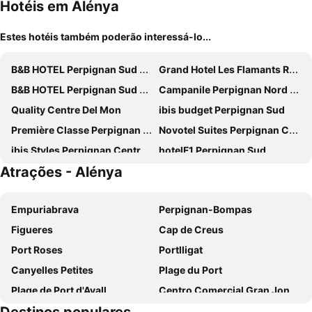
Hotéis em Alénya
Estes hotéis também poderão interessá-lo...
B&B HOTEL Perpignan Sud Marché International
Grand Hotel Les Flamants Roses
B&B HOTEL Perpignan Sud Porte d'Espagne
Campanile Perpignan Nord - Aéroport
Quality Centre Del Mon
ibis budget Perpignan Sud
Première Classe Perpignan Nord - Aéroport
Novotel Suites Perpignan Centre
ibis Styles Perpignan Centre Gare
hotelF1 Perpignan Sud
Atrações - Alénya
La Frégate
Ibis Styles Collioure Port Vendres
Hotel Saint Georges
Hôtel Acajou
Empuriabrava
Perpignan-Bompas
Kyriad Prestige Perpignan Centre Gare
Kyriad Perpignan Sud
Figueres
Cap de Creus
Premiere Classe Perpignan Sud
Dali Hôtel Perpignan - Restaurant
Port Roses
Portlligat
urban by balladins Perpignan
Hotel Le Centre
Canyelles Petites
Plage du Port
Les Bulles de Mer
Le Galion Hotel et Restaurant Canet Plage - Logis
Plage de Port d'Avall
Centro Comercial Gran Jonquera
Nyx Hotel
Victoria Hotel
Casa Museo Salvador Dalí
Plage du Mar Estang
Best Western Terra Alta Perpignan Aeroport
Chambre d'hôtes du Mas Julianas