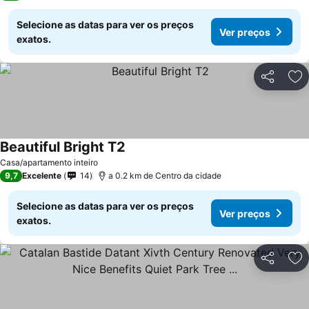
Selecione as datas para ver os preços
Ver preços
exatos.
Partilhar
Ad
Beautiful Bright T2
Casa/apartamento inteiro
9,7
Excelente
14
a 0.2 km de Centro da cidade
Selecione as datas para ver os preços
Ver preços
exatos.
Partilhar
Ad