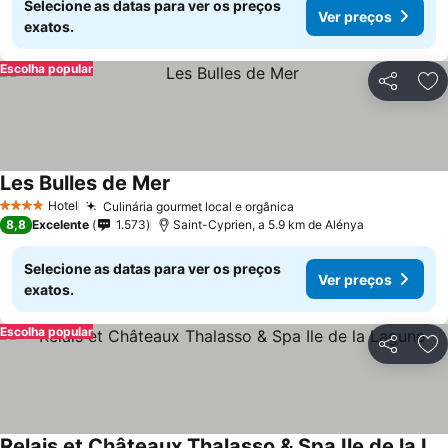
Selecione as datas para ver os preços
Ver preços
exatos.
Escolha popular
Partilhar
Ad
Les Bulles de Mer
Hotel
Culinária gourmet local e orgânica
4 Estrelas
8,8
Excelente
1.573
Saint-Cyprien, a 5.9 km de Alénya
Selecione as datas para ver os preços
Ver preços
exatos.
Escolha popular
Partilhar
Ad
Relais et Châteaux Thalasso & Spa Ile de la Lagune