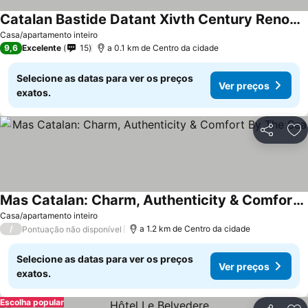
Catalan Bastide Datant Xivth Century Renovated Very Nice Benefits Quiet Park Tree ...
Casa/apartamento inteiro
9,6
Excelente
15
a 0.1 km de Centro da cidade
Selecione as datas para ver os preços
Ver preços
exatos.
Partilhar
Ad
Mas Catalan: Charm, Authenticity & Comfort By The Sea
Casa/apartamento inteiro
/
a 1.2 km de Centro da cidade
Pontuação não disponível
Selecione as datas para ver os preços
Ver preços
exatos.
Escolha popular