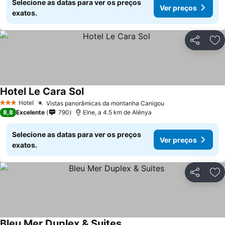
Selecione as datas para ver os preços
Ver preços
exatos.
Partilhar
Ad
Hotel Le Cara Sol
Hotel
Vistas panorâmicas da montanha Canigou
3 Estrelas
8,8
Excelente
790
Elne, a 4.5 km de Alénya
Selecione as datas para ver os preços
Ver preços
exatos.
Partilhar
Ad
Bleu Mer Duplex & Suites