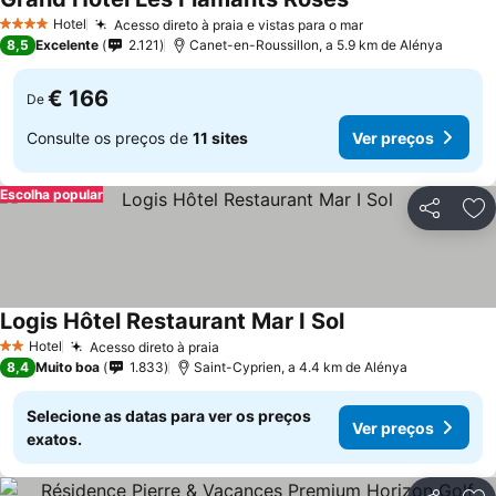
Hotel
Acesso direto à praia e vistas para o mar
4 Estrelas
8,5
Excelente
2.121
Canet-en-Roussillon, a 5.9 km de Alénya
€ 166
De
Consulte os preços de
11 sites
Ver preços
Escolha popular
Partilhar
Ad
Logis Hôtel Restaurant Mar I Sol
Hotel
Acesso direto à praia
2 Estrelas
8,4
Muito boa
1.833
Saint-Cyprien, a 4.4 km de Alénya
Selecione as datas para ver os preços
Ver preços
exatos.