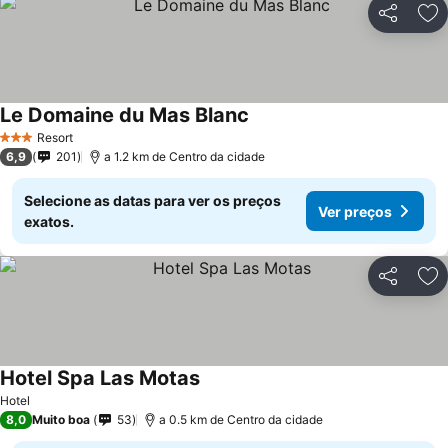
Partilhar
Ad
Le Domaine du Mas Blanc
Resort
3 Estrelas
6,9
201
a 1.2 km de Centro da cidade
Selecione as datas para ver os preços
Ver preços
exatos.
Partilhar
Ad
Hotel Spa Las Motas
Hotel
8,0
Muito boa
53
a 0.5 km de Centro da cidade