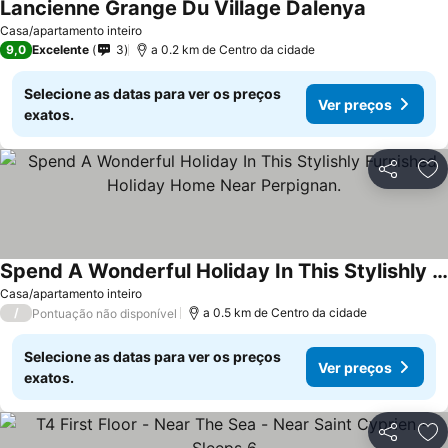
Lancienne Grange Du Village Dalenya
Casa/apartamento inteiro
9,0
Excelente
3
a 0.2 km de Centro da cidade
Selecione as datas para ver os preços
Ver preços
exatos.
Partilhar
Ad
Spend A Wonderful Holiday In This Stylishly Furnished Holiday Home Near Perpignan.
Casa/apartamento inteiro
/
a 0.5 km de Centro da cidade
Pontuação não disponível
Selecione as datas para ver os preços
Ver preços
exatos.
Partilhar
Ad