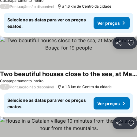
Casa/apartamento inteiro
/
a 1.6 km de Centro da cidade
Pontuação não disponível
Selecione as datas para ver os preços
Ver preços
exatos.
Partilhar
Ad
Two beautiful houses close to the sea, at Mas Blanc de Boaça for 19 people
Casa/apartamento inteiro
/
a 1.3 km de Centro da cidade
Pontuação não disponível
Selecione as datas para ver os preços
Ver preços
exatos.
Partilhar
Ad