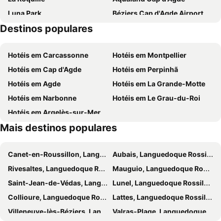
Luna Park
Béziers Cap d'Agde Airport
Le Manteau Bleu
The Originals Access, Hôtel Béziers Est
Destinos populares
Amphoralis - Musée des potiers gallo-romains
La Plage
hotel Las Cigalas
Hotel Albizzia
Plage des Chalets
Etang de Thau
Hotel Alcyon
B&B HOTEL Pézenas
Hotéis em Carcassonne
Hotéis em Montpellier
Lac du Salagou
Les Allées Paul Riquet
Hotéis em Cap d'Agde
Hotéis em Perpinhã
Chapel of the Blue Penitents
La Feria de Béziers
Hotéis em Agde
Hotéis em La Grande-Motte
Le patio
Eglise de la Madeleine
Hotéis em Narbonne
Hotéis em Le Grau-du-Roi
Cathédrale Saint Nazaire
Pont Vieux
Hotéis em Argelès-sur-Mer
Les 9 Ecluses Fonseranes
Les Halles
Mais destinos populares
L'Avant-port - L'Ile des pêcheurs
La Cigalière
La Franqui
La Flânerie - Le Môle
Canet-en-Roussillon, Languedoque Rossilhão Hotéis
Aubais, Languedoque Rossilhão Hotéis
Les Falaises
Le Port
Rivesaltes, Languedoque Rossilhão Hotéis
Mauguio, Languedoque Rossilhão Hotéis
Dinopark
Saint-Jean-de-Védas, Languedoque Rossilhão Hotéis
Lunel, Languedoque Rossilhão Hotéis
Collioure, Languedoque Rossilhão Hotéis
Lattes, Languedoque Rossilhão Hotéis
Villeneuve-lès-Béziers, Languedoque Rossilhão Hotéis
Valras-Plage, Languedoque Rossilhão Hotéis