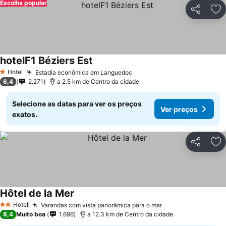
Escolha popular
Partilhar
Ad
hotelF1 Béziers Est
Ver preços
Hotel
Estadia econômica em Languedoc
Ver preços
1 Estrelas
6,4
2.271
a 2.5 km de Centro da cidade
Selecione as datas para ver os preços
Ver preços
exatos.
Partilhar
Ad
Hôtel de la Mer
Ver preços
Hotel
Varandas com vista panorâmica para o mar
Ver preços
2 Estrelas
8,4
Muito boa
1.696
a 12.3 km de Centro da cidade