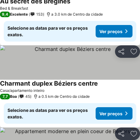
Au secret des Brégines
Ver preços
Bed & Breakfast
9,4
Excelente
153
a 3.0 km de Centro da cidade
Selecione as datas para ver os preços
Ver preços
exatos.
Partilhar
Ad
Charmant duplex Béziers centre
Ver preços
Casa/apartamento inteiro
7,7
Boa
45
a 0.5 km de Centro da cidade
Selecione as datas para ver os preços
Ver preços
exatos.
Partilhar
Ad