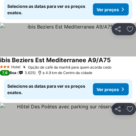
Selecione as datas para ver os preços
Ver preços
exatos.
Partilhar
Ad
ibis Beziers Est Mediterranee A9/A75
Ver preços
Hotel
Opção de café da manhã para quem acorda cedo
Ver preços
3 Estrelas
7,6
Boa
3.625
a 4.9 km de Centro da cidade
Selecione as datas para ver os preços
Ver preços
exatos.
Partilhar
Ad