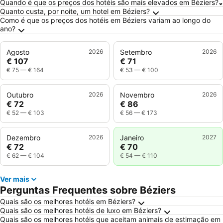
Quando é que os preços dos hotéis são mais elevados em Béziers?
Quanto custa, por noite, um hotel em Béziers?
Como é que os preços dos hotéis em Béziers variam ao longo do
ano?
Agosto
2026
Setembro
2026
€ 107
€ 71
€ 75
—
€ 164
€ 53
—
€ 100
Outubro
2026
Novembro
2026
€ 72
€ 86
€ 52
—
€ 103
€ 56
—
€ 173
Dezembro
2026
Janeiro
2027
€ 72
€ 70
€ 62
—
€ 104
€ 54
—
€ 110
Ver mais
Perguntas Frequentes sobre Béziers
Quais são os melhores hotéis em Béziers?
Quais são os melhores hotéis de luxo em Béziers?
Quais são os melhores hotéis que aceitam animais de estimação em