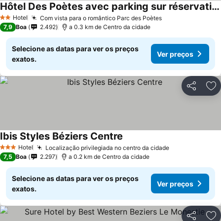
Hôtel Des Poètes avec parking sur réservation
Ver preços
Hotel
Com vista para o romântico Parc des Poètes
Ver preços
2 Estrelas
7,9
Boa
2.492
a 0.3 km de Centro da cidade
Selecione as datas para ver os preços
Ver preços
exatos.
Partilhar
Ad
Ibis Styles Béziers Centre
Ver preços
Hotel
Localização privilegiada no centro da cidade
Ver preços
3 Estrelas
7,5
Boa
2.297
a 0.2 km de Centro da cidade
Selecione as datas para ver os preços
Ver preços
exatos.
Partilhar
Ad