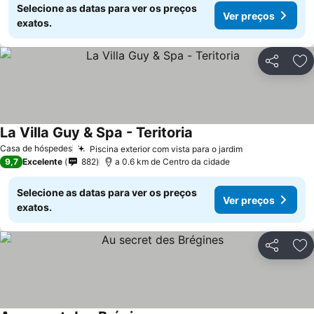
Selecione as datas para ver os preços
Ver preços
exatos.
Partilhar
Ad
La Villa Guy & Spa - Teritoria
Ver preços
Casa de hóspedes
Piscina exterior com vista para o jardim
Ver preços
9,7
Excelente
882
a 0.6 km de Centro da cidade
Selecione as datas para ver os preços
Ver preços
exatos.
Partilhar
Ad