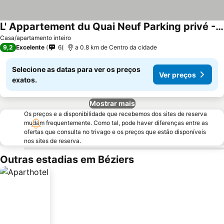
L' Appartement du Quai Neuf Parking privé - Gare à 5min
Ver preços
Casa/apartamento inteiro
9,2
Excelente
6
a 0.8 km de Centro da cidade
Selecione as datas para ver os preços
Ver preços
exatos.
Mostrar mais
Os preços e a disponibilidade que recebemos dos sites de reserva
mudam frequentemente. Como tal, pode haver diferenças entre as
ofertas que consulta no trivago e os preços que estão disponíveis
nos sites de reserva.
Outras estadias em Béziers