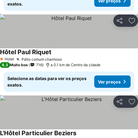
Ver preços
exatos.
Partilhar
Ad
Hôtel Paul Riquet
Ver preços
Hotel
Pátio comum charmoso
Ver preços
1 Estrelas
8,3
Muito boa
716
a 0.1 km de Centro da cidade
Selecione as datas para ver os preços
Ver preços
exatos.
Partilhar
Ad
L'Hôtel Particulier Beziers
Ver preços