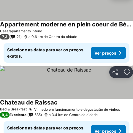
Appartement moderne en plein coeur de Béziers
Ver preços
Casa/apartamento inteiro
7,3
21
a 0.6 km de Centro da cidade
Selecione as datas para ver os preços
Ver preços
exatos.
Partilhar
Ad
Chateau de Raissac
Ver preços
Bed & Breakfast
Vinhedo em funcionamento e degustação de vinhos
Ver p
9,4
Excelente
585
a 3.4 km de Centro da cidade
Selecione as datas para ver os preços
Ver preços