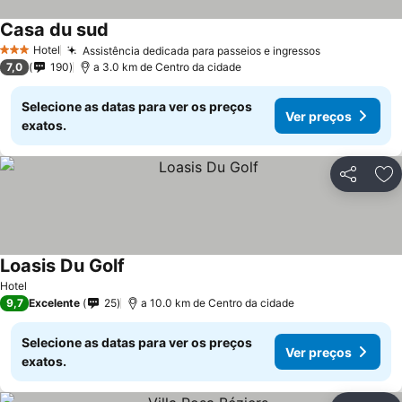
Casa du sud
Ver preços
Hotel
Assistência dedicada para passeios e ingressos
Ver preços
3 Estrelas
7,0
190
a 3.0 km de Centro da cidade
Selecione as datas para ver os preços
Ver preços
exatos.
Partilhar
Ad
Loasis Du Golf
Ver preços
Hotel
9,7
Excelente
25
a 10.0 km de Centro da cidade
Selecione as datas para ver os preços
Ver preços
exatos.