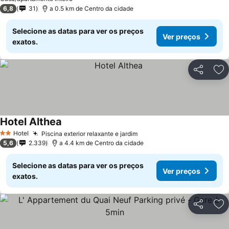
6,8
31
a 0.5 km de Centro da cidade
Selecione as datas para ver os preços
Ver preços
exatos.
Partilhar
Ad
Hotel Althea
Ver preços
Hotel
Piscina exterior relaxante e jardim
Ver preços
2 Estrelas
5,6
2.339
a 4.4 km de Centro da cidade
Selecione as datas para ver os preços
Ver preços
exatos.
Partilhar
Ad