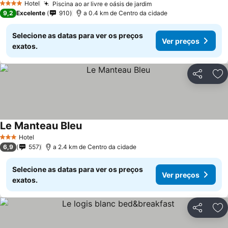
Hotel
Piscina ao ar livre e oásis de jardim
Ver preços
4 Estrelas
9,2
Excelente
910
a 0.4 km de Centro da cidade
Selecione as datas para ver os preços
Ver preços
exatos.
Partilhar
Ad
Le Manteau Bleu
Ver preços
Hotel
3 Estrelas
6,9
557
a 2.4 km de Centro da cidade
Selecione as datas para ver os preços
Ver preços
exatos.
Partilhar
Ad