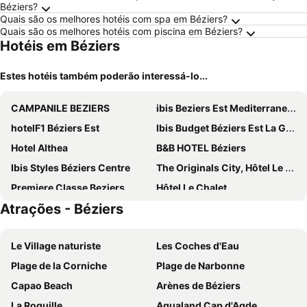
Béziers?
Quais são os melhores hotéis com spa em Béziers?
Quais são os melhores hotéis com piscina em Béziers?
Hotéis em Béziers
Estes hotéis também poderão interessá-lo...
CAMPANILE BEZIERS
ibis Beziers Est Mediterranee A9/A75
hotelF1 Béziers Est
Ibis Budget Béziers Est La Giniesse
Hotel Althea
B&B HOTEL Béziers
Ibis Styles Béziers Centre
The Originals City, Hôtel Le Pavillon, Béziers Est
Premiere Classe Beziers
Hôtel Le Chalet
Atrações - Béziers
Hôtel Impérator
Hôtel Des Poètes avec parking sur réservation
Logis Hotel Restaurant le Mirador
Hôtel La Prison
Le Village naturiste
Les Coches d'Eau
Hôtel Paul Riquet
Casa du sud
Plage de la Corniche
Plage de Narbonne
Ptit Dej-Hotel B Ziers Est
Domaine Denserune
Capao Beach
Arènes de Béziers
Hotel De La Plage
Hotel Mira-Mar
La Roquille
Aqualand Cap d'Agde
Hôtel In Situ
Hôtel de la Mer