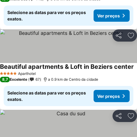
Selecione as datas para ver os preços
Ver preços
exatos.
Partilhar
Ad
Beautiful apartments & Loft in Beziers center
V
Aparthotel
5 Estrelas
8,7
Excelente
67
a 0.9 km de Centro da cidade
Selecione as datas para ver os preços
Ver preços
exatos.
Partilhar
Ad