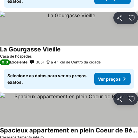
exatos.
Partilhar
Ad
La Gourgasse Vieille
Ver preços
Casa de hóspedes
9,0
Excelente
385
a 4.1 km de Centro da cidade
Selecione as datas para ver os preços
Ver preços
exatos.
Partilhar
Ad
Spacieux appartement en plein Coeur de Béziers
Ver preços
Casa/apartamento inteiro