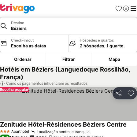
Favoritos
Iniciar
Me
Destino
Béziers
Check-in/out
Hóspedes e quartos
Escolha as datas
2 hóspedes, 1 quarto.
Ordenar
Filtrar
Mapa
Hotéis em Béziers (Languedoque Rossilhão,
França)
Como os pagamentos influenciam os resultados
Escolha popular
Partilhar
Ad
Zenitude Hôtel-Résidences Béziers Centre
Ver 
Aparthotel
Localização central e tranquila
Ver preços
3 Estrelas