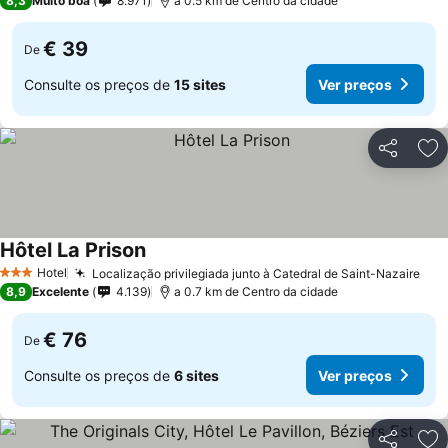
8,3
Muito boa
8.971
a 0.5 km de Centro da cidade
€ 39
De
Consulte os preços de
15 sites
Ver preços
Partilhar
Ad
Hôtel La Prison
Ver preços
Hotel
Localização privilegiada junto à Catedral de Saint-Nazaire
Ver
3 Estrelas
8,9
Excelente
4.139
a 0.7 km de Centro da cidade
€ 76
De
Consulte os preços de
6 sites
Ver preços