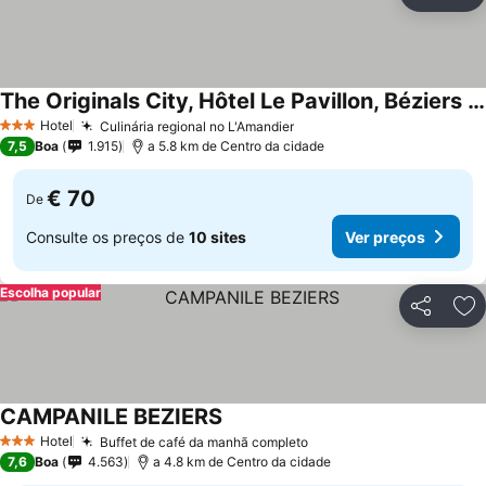
Partilhar
Ad
The Originals City, Hôtel Le Pavillon, Béziers Est
Ver preços
Hotel
Culinária regional no L'Amandier
Ver preços
3 Estrelas
7,5
Boa
1.915
a 5.8 km de Centro da cidade
€ 70
De
Consulte os preços de
10 sites
Ver preços
Escolha popular
Partilhar
Ad
CAMPANILE BEZIERS
Ver preços
Hotel
Buffet de café da manhã completo
Ver preços
3 Estrelas
7,6
Boa
4.563
a 4.8 km de Centro da cidade