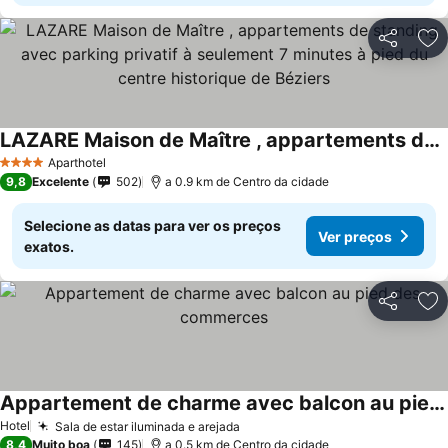
Partilhar
Ad
LAZARE Maison de Maître , appartements de standing avec parking privatif à seulement 7 minutes à pied du centre historique de Béziers
Ver preços
Aparthotel
4 Estrelas
9,8
Excelente
502
a 0.9 km de Centro da cidade
Selecione as datas para ver os preços
Ver preços
exatos.
Partilhar
Ad
Appartement de charme avec balcon au pied des commerces
Ver preços
Hotel
Sala de estar iluminada e arejada
Ver preços
8,4
Muito boa
145
a 0.5 km de Centro da cidade