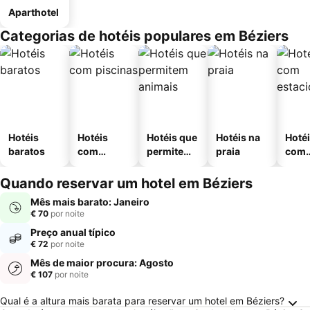
Aparthotel
Categorias de hotéis populares em Béziers
Hotéis
Hotéis
Hotéis que
Hotéis na
Hoté
baratos
com
permitem
praia
com
piscinas
animais
esta
ment
Quando reservar um hotel em Béziers
Mês mais barato: Janeiro
€ 70
por noite
Preço anual típico
€ 72
por noite
Mês de maior procura: Agosto
€ 107
por noite
Perguntas Frequentes sobre Béziers
Qual é a altura mais barata para reservar um hotel em Béziers?