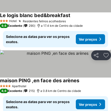
Le logis blanc bed&breakfast
Ver preços
Hotel
Residentes felinos acolhedores
Ver preços
3 Estrelas
9,6
Excelente
290
a 17.4 km de Centro da cidade
Selecione as datas para ver os preços
Ver preços
exatos.
Partilhar
Ad
maison PING ,en face des arènes
Ver preços
Aparthotel
4 Estrelas
8,6
Excelente
215
a 0.8 km de Centro da cidade
Selecione as datas para ver os preços
Ver preços
exatos.