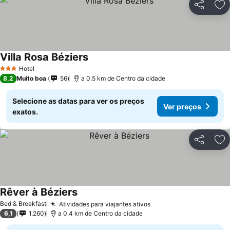
Partilhar
Ad
Villa Rosa Béziers
Ver preços
Hotel
3 Estrelas
8,2
Muito boa
56
a 0.5 km de Centro da cidade
Selecione as datas para ver os preços
Ver preços
exatos.
Partilhar
Ad
Rêver à Béziers
Ver preços
Bed & Breakfast
Atividades para viajantes ativos
Ver preços
6,1
1.260
a 0.4 km de Centro da cidade