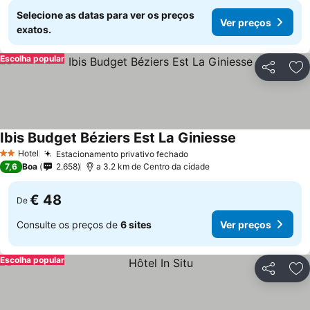
Selecione as datas para ver os preços
Ver preços
exatos.
Escolha popular
Partilhar
Ad
Ibis Budget Béziers Est La Giniesse
Ver preços
Hotel
Estacionamento privativo fechado
Ver preços
2 Estrelas
7,6
Boa
2.658
a 3.2 km de Centro da cidade
€ 48
De
Consulte os preços de
6 sites
Ver preços
Escolha popular
Partilhar
Ad