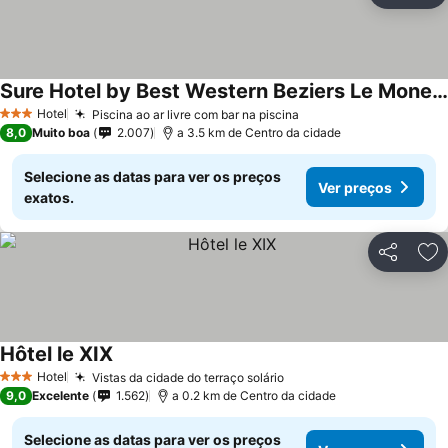
Sure Hotel by Best Western Beziers Le Monestie
Ver preços
Hotel
Piscina ao ar livre com bar na piscina
Ver preços
3 Estrelas
8,0
Muito boa
2.007
a 3.5 km de Centro da cidade
Selecione as datas para ver os preços
Ver preços
exatos.
Partilhar
Ad
Hôtel le XIX
Ver preços
Hotel
Vistas da cidade do terraço solário
Ver preços
3 Estrelas
9,0
Excelente
1.562
a 0.2 km de Centro da cidade
Selecione as datas para ver os preços