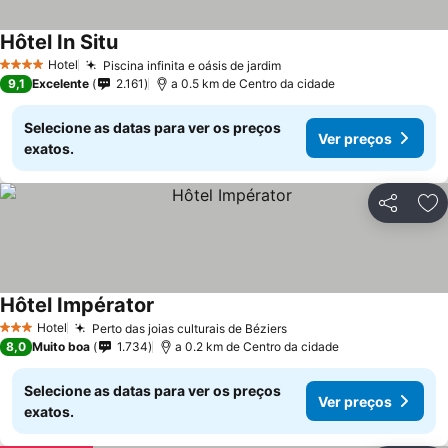
Hôtel In Situ
Ver preços
Hotel
Piscina infinita e oásis de jardim
Ver preços
4 Estrelas
9,1
Excelente
2.161
a 0.5 km de Centro da cidade
Selecione as datas para ver os preços
Ver preços
exatos.
Partilhar
Ad
Hôtel Impérator
Ver preços
Hotel
Perto das joias culturais de Béziers
Ver preços
3 Estrelas
8,0
Muito boa
1.734
a 0.2 km de Centro da cidade
Selecione as datas para ver os preços
Ver preços
exatos.