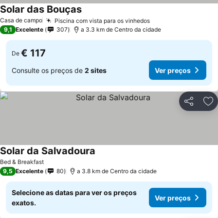
Solar das Bouças
Ver preços
Casa de campo
Piscina com vista para os vinhedos
Ver preços
9,1
Excelente
307
a 3.3 km de Centro da cidade
€ 117
De
Consulte os preços de
2 sites
Ver preços
Partilhar
Ad
Solar da Salvadoura
Ver preços
Bed & Breakfast
9,5
Excelente
80
a 3.8 km de Centro da cidade
Selecione as datas para ver os preços
Ver preços
exatos.