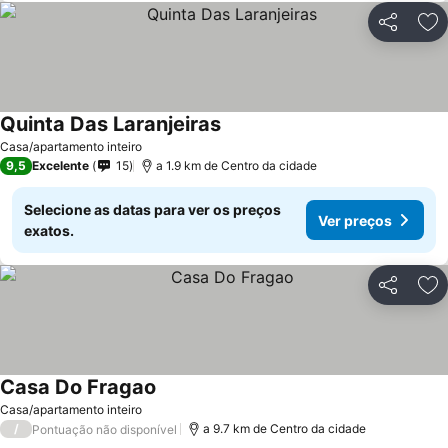
Partilhar
Ad
Quinta Das Laranjeiras
Ver preços
Casa/apartamento inteiro
9,5
Excelente
15
a 1.9 km de Centro da cidade
Selecione as datas para ver os preços
Ver preços
exatos.
Partilhar
Ad
Casa Do Fragao
Ver preços
Casa/apartamento inteiro
/
a 9.7 km de Centro da cidade
Pontuação não disponível