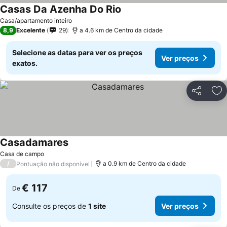
Casas Da Azenha Do Rio
Ver preços
Casa/apartamento inteiro
8,9
Excelente
29
a 4.6 km de Centro da cidade
Selecione as datas para ver os preços
Ver preços
exatos.
Partilhar
Ad
Casadamares
Ver preços
Casa de campo
/
a 0.9 km de Centro da cidade
Pontuação não disponível
€ 117
De
Consulte os preços de
1 site
Ver preços