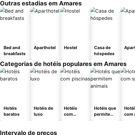
Outras estadias em Amares
Bed and
Aparthotel
Hostel
Casa de
Apar
breakfasts
hóspedes
Categorias de hotéis populares em Amares
Hotéis
Hotéis de
Hotéis
Hotéis que
Hoté
baratos
luxo
com
permitem
com 
piscinas
animais
Intervalo de preços