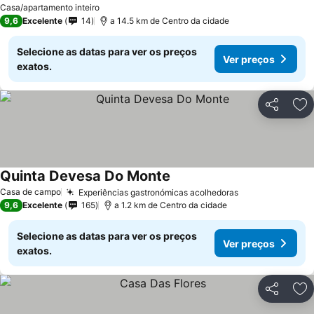
Casa/apartamento inteiro
9,6
Excelente
14
a 14.5 km de Centro da cidade
Selecione as datas para ver os preços
Ver preços
exatos.
Partilhar
Ad
Quinta Devesa Do Monte
Ver preços
Casa de campo
Experiências gastronómicas acolhedoras
Ver preços
9,6
Excelente
165
a 1.2 km de Centro da cidade
Selecione as datas para ver os preços
Ver preços
exatos.
Partilhar
Ad