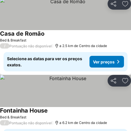
Partilhar
Ad
Casa de Romão
Ver preços
Bed & Breakfast
/
a 2.5 km de Centro da cidade
Pontuação não disponível
Selecione as datas para ver os preços
Ver preços
exatos.
Partilhar
Ad
Fontainha House
Ver preços
Bed & Breakfast
/
a 6.2 km de Centro da cidade
Pontuação não disponível