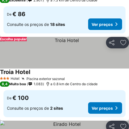
9,3
Excelente
2.907
a 7.3 km de Centro da cidade
€ 86
De
Consulte os preços de
18 sites
Ver preços
Escolha popular
Partilhar
Ad
Troia Hotel
Ver preços
Hotel
Piscina exterior sazonal
Ver preços
3 Estrelas
8,4
Muito boa
1.083
a 0.8 km de Centro da cidade
€ 100
De
Consulte os preços de
2 sites
Ver preços