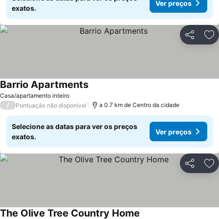
Ver preços
exatos.
Partilhar
Ad
Barrio Apartments
Ver preços
Casa/apartamento inteiro
/
a 0.7 km de Centro da cidade
Pontuação não disponível
Selecione as datas para ver os preços
Ver preços
exatos.
Partilhar
Ad
The Olive Tree Country Home
Ver preços