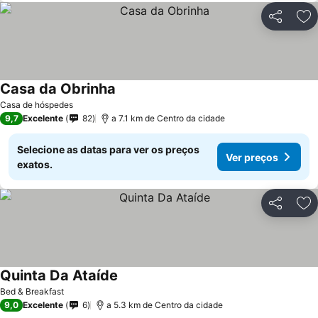
Partilhar
Ad
Casa da Obrinha
Ver preços
Casa de hóspedes
9,7
Excelente
82
a 7.1 km de Centro da cidade
Selecione as datas para ver os preços
Ver preços
exatos.
Partilhar
Ad
Quinta Da Ataíde
Ver preços
Bed & Breakfast
9,0
Excelente
6
a 5.3 km de Centro da cidade