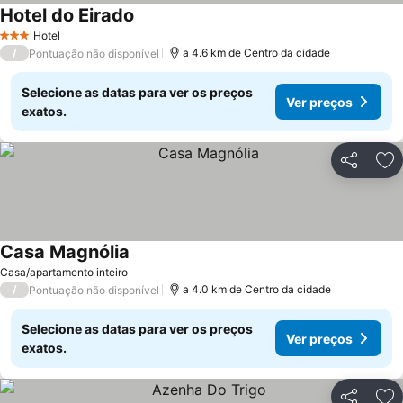
Hotel do Eirado
Ver preços
Hotel
3 Estrelas
/
a 4.6 km de Centro da cidade
Pontuação não disponível
Selecione as datas para ver os preços
Ver preços
exatos.
Partilhar
Ad
Casa Magnólia
Ver preços
Casa/apartamento inteiro
/
a 4.0 km de Centro da cidade
Pontuação não disponível
Selecione as datas para ver os preços
Ver preços
exatos.