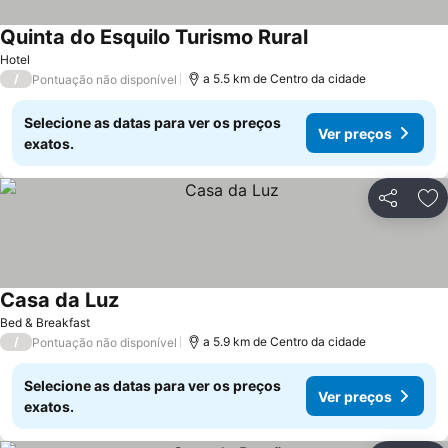
Quinta do Esquilo Turismo Rural
Ver preços
Hotel
/
a 5.5 km de Centro da cidade
Pontuação não disponível
Selecione as datas para ver os preços
Ver preços
exatos.
Partilhar
Ad
Casa da Luz
Ver preços
Bed & Breakfast
/
a 5.9 km de Centro da cidade
Pontuação não disponível
Selecione as datas para ver os preços
Ver preços
exatos.