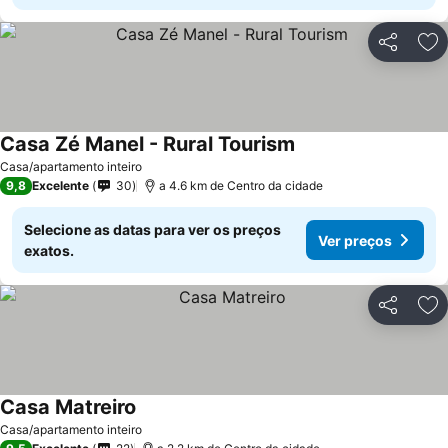
Partilhar
Ad
Casa Zé Manel - Rural Tourism
Ver preços
Casa/apartamento inteiro
9,8
Excelente
30
a 4.6 km de Centro da cidade
Selecione as datas para ver os preços
Ver preços
exatos.
Partilhar
Ad
Casa Matreiro
Ver preços
Casa/apartamento inteiro