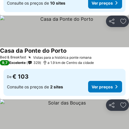
Consulte os preços de
10 sites
Ver preços
Partilhar
Ad
Casa da Ponte do Porto
Ver preços
Bed & Breakfast
Vistas para a histórica ponte romana
Ver preços
9,7
Excelente
329
a 1.9 km de Centro da cidade
€ 103
De
Consulte os preços de
2 sites
Ver preços
Partilhar
Ad