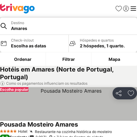
Favoritos
Iniciar
Me
Destino
Amares
Check-in/out
Hóspedes e quartos
Escolha as datas
2 hóspedes, 1 quarto.
Ordenar
Filtrar
Mapa
Hotéis em Amares (Norte de Portugal,
Portugal)
Como os pagamentos influenciam os resultados
Escolha popular
Partilhar
Ad
Pousada Mosteiro Amares
Ver preços
Hotel
Restaurante na cozinha histórica do mosteiro
Ver preços
5 Estrelas