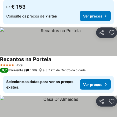
€ 153
De
Consulte os preços de
7 sites
Ver preços
Partilhar
Ad
Recantos na Portela
Ver preços
Hotel
5 Estrelas
9,7
Excelente
109
a 3.7 km de Centro da cidade
Selecione as datas para ver os preços
Ver preços
exatos.
Partilhar
Ad