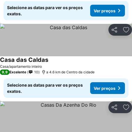
Selecione as datas para ver os preços
Ver preços
exatos.
Partilhar
Ad
Casa das Caldas
Ver preços
Casa/apartamento inteiro
9,9
Excelente
10
a 4.6 km de Centro da cidade
Selecione as datas para ver os preços
Ver preços
exatos.
Partilhar
Ad