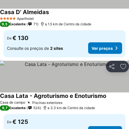
Casa D' Almeidas
Ver preços
Aparthotel
5 Estrelas
9,5
Excelente
71
a 1.5 km de Centro da cidade
€ 130
De
Consulte os preços de
2 sites
Ver preços
Partilhar
Ad
Casa Lata - Agroturismo e Enoturismo
Ver preço
Casa de campo
Piscinas exteriores
Ver preços
9,7
Excelente
524
a 3.3 km de Centro da cidade
€ 125
De