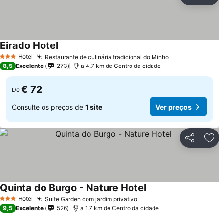
Partilhar
Ad
Eirado Hotel
Ver preços
Hotel
Restaurante de culinária tradicional do Minho
Ver preços
3 Estrelas
8,5
Excelente
273
a 4.7 km de Centro da cidade
€ 72
De
Consulte os preços de
1 site
Ver preços
Partilhar
Ad
Quinta do Burgo - Nature Hotel
Ver preços
Hotel
Suíte Garden com jardim privativo
Ver preços
3 Estrelas
9,5
Excelente
526
a 1.7 km de Centro da cidade