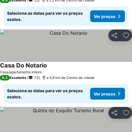
9,5
Excelente
22
a 2.2 km de Centro da cidade
Selecione as datas para ver os preços
Ver preços
exatos.
Partilhar
Ad
Casa Do Notario
Ver preços
Casa/apartamento inteiro
9,2
Excelente
73
a 5.8 km de Centro da cidade
Selecione as datas para ver os preços
Ver preços
exatos.
Partilhar
Ad