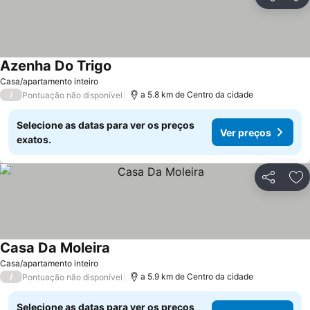
Partilhar
Ad
Azenha Do Trigo
Ver preços
Casa/apartamento inteiro
/
a 5.8 km de Centro da cidade
Pontuação não disponível
Selecione as datas para ver os preços
Ver preços
exatos.
Partilhar
Ad
Casa Da Moleira
Ver preços
Casa/apartamento inteiro
/
a 5.9 km de Centro da cidade
Pontuação não disponível
Selecione as datas para ver os preços