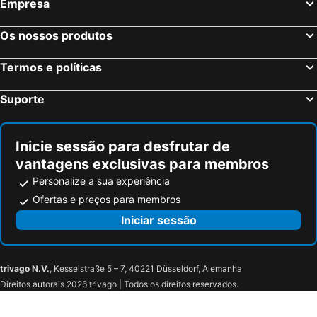
Empresa
Lisboa, Lisboa e Vale do Tejo Hotéis
Monte Gordo, Algarve Hotéis
Beleza Serra Guide Hotel
Portimão, Algarve Hotéis
Vila Nova de Milfontes, Alentejo Hotéis
Os nossos produtos
Funchal, Madeira Hotéis
Évora, Alentejo Hotéis
Termos e políticas
Figueira da Foz, Centro de Portugal Hotéis
Suporte
Inicie sessão para desfrutar de
vantagens exclusivas para membros
Personalize a sua experiência
Ofertas e preços para membros
Iniciar sessão
trivago N.V.
, Kesselstraße 5 – 7, 40221 Düsseldorf, Alemanha
Direitos autorais 2026 trivago | Todos os direitos reservados.