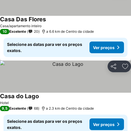
Casa Das Flores
Ver preços
Casa/apartamento inteiro
10
Excelente
20
a 6.6 km de Centro da cidade
Selecione as datas para ver os preços
Ver preços
exatos.
Partilhar
Ad
Casa do Lago
Ver preços
Hotel
9,5
Excelente
68
a 2.3 km de Centro da cidade
Selecione as datas para ver os preços
Ver preços
exatos.