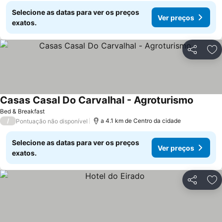
Selecione as datas para ver os preços
Ver preços
exatos.
Partilhar
Ad
Casas Casal Do Carvalhal - Agroturismo
Ver pre
Bed & Breakfast
/
a 4.1 km de Centro da cidade
Pontuação não disponível
Selecione as datas para ver os preços
Ver preços
exatos.
Partilhar
Ad