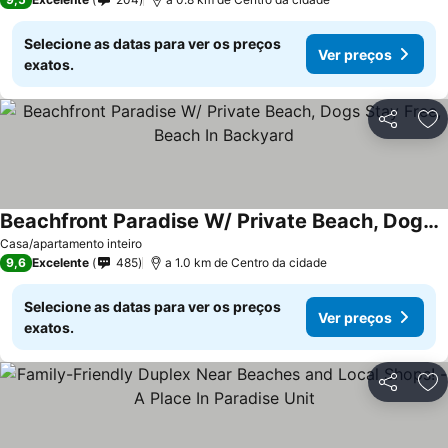
Selecione as datas para ver os preços
Ver preços
exatos.
Partilhar
Ad
Beachfront Paradise W/ Private Beach, Dogs Stay Free, Beach In Backyard
Ver preços
Casa/apartamento inteiro
9,6
Excelente
485
a 1.0 km de Centro da cidade
Selecione as datas para ver os preços
Ver preços
exatos.
Partilhar
Ad