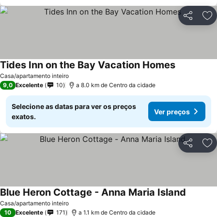
Partilhar
Ad
Tides Inn on the Bay Vacation Homes
Ver preços
Casa/apartamento inteiro
9,0
Excelente
10
a 8.0 km de Centro da cidade
Selecione as datas para ver os preços
Ver preços
exatos.
Partilhar
Ad
Blue Heron Cottage - Anna Maria Island
Ver pre
Casa/apartamento inteiro
10
Excelente
171
a 1.1 km de Centro da cidade