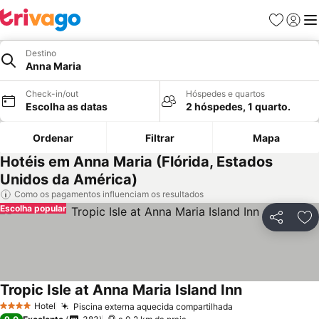
Favoritos
Iniciar
Me
Destino
Anna Maria
Check-in/out
Hóspedes e quartos
Escolha as datas
2 hóspedes, 1 quarto.
Ordenar
Filtrar
Mapa
Hotéis em Anna Maria (Flórida, Estados
Unidos da América)
Como os pagamentos influenciam os resultados
Escolha popular
Partilhar
Ad
Tropic Isle at Anna Maria Island Inn
Ver preços
Hotel
Piscina externa aquecida compartilhada
Ver preços
4 Estrelas