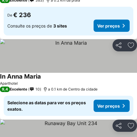
9,0
Excelente
383
a 0.2 km da praia
€ 236
De
Consulte os preços de
3 sites
Ver preços
Partilhar
Ad
In Anna Maria
Ver preços
Aparthotel
9,4
Excelente
10
a 0.1 km de Centro da cidade
Selecione as datas para ver os preços
Ver preços
exatos.
Partilhar
Ad