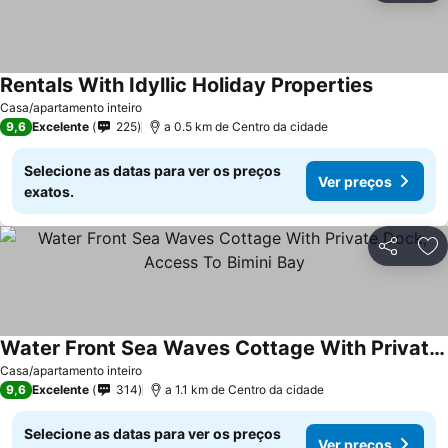
Rentals With Idyllic Holiday Properties
Ver preço
Casa/apartamento inteiro
9,6
Excelente
225
a 0.5 km de Centro da cidade
Selecione as datas para ver os preços
Ver preços
exatos.
Partilhar
Ad
Water Front Sea Waves Cottage With Private Dock, Access To Bimini Bay
Ver preços
Casa/apartamento inteiro
9,6
Excelente
314
a 1.1 km de Centro da cidade
Selecione as datas para ver os preços
Ver preços