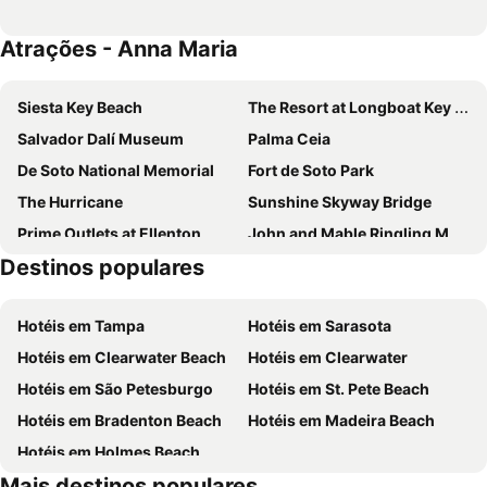
Atrações - Anna Maria
Siesta Key Beach
The Resort at Longboat Key Club
Salvador Dalí Museum
Palma Ceia
De Soto National Memorial
Fort de Soto Park
The Hurricane
Sunshine Skyway Bridge
Prime Outlets at Ellenton
John and Mable Ringling Museum of Art
Destinos populares
Sarasota Bradenton International Airport
Sarasota Classic Car
Sand Key Park
Virginia Park
Hotéis em Tampa
Hotéis em Sarasota
Hotel Indigo Sarasota - an IHG hotel
Bayshore Beautiful
Hotéis em Clearwater Beach
Hotéis em Clearwater
Palma Ceia West
Council District 4
Hotéis em São Petesburgo
Hotéis em St. Pete Beach
Sunset Park
Hotéis em Bradenton Beach
Hotéis em Madeira Beach
Hotéis em Holmes Beach
Mais destinos populares