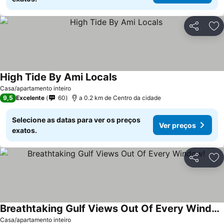
Partilhar
Ad
High Tide By Ami Locals
Ver preços
Casa/apartamento inteiro
9,5
Excelente
60
a 0.2 km de Centro da cidade
Selecione as datas para ver os preços
Ver preços
exatos.
Partilhar
Ad
Breathtaking Gulf Views Out Of Every Window!
Ver preços
Casa/apartamento inteiro