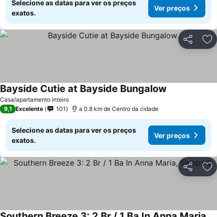
Selecione as datas para ver os preços
Ver preços
exatos.
Partilhar
Ad
Bayside Cutie at Bayside Bungalow
Ver preços
Casa/apartamento inteiro
9,1
Excelente
101
a 0.8 km de Centro da cidade
Selecione as datas para ver os preços
Ver preços
exatos.
Partilhar
Ad
Southern Breeze 3: 2 Br / 1 Ba In Anna Maria, Sleeps 6