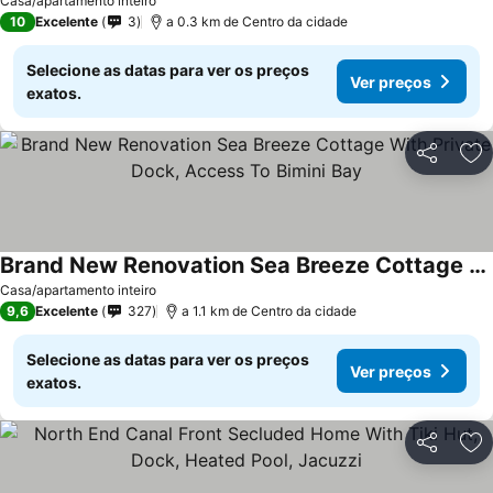
Ver preços
Casa/apartamento inteiro
10
Excelente
3
a 0.3 km de Centro da cidade
Selecione as datas para ver os preços
Ver preços
exatos.
Partilhar
Ad
Brand New Renovation Sea Breeze Cottage With Private Dock, Access To Bimini Bay
Ver preços
Casa/apartamento inteiro
9,6
Excelente
327
a 1.1 km de Centro da cidade
Selecione as datas para ver os preços
Ver preços
exatos.
Partilhar
Ad