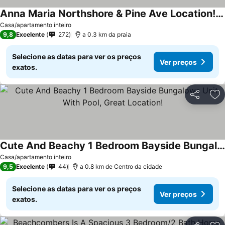
Anna Maria Northshore & Pine Ave Location! Northshore Beach Villa
Ver preços
Casa/apartamento inteiro
9,8
Excelente
272
a 0.3 km da praia
Selecione as datas para ver os preços
Ver preços
exatos.
Partilhar
Ad
Cute And Beachy 1 Bedroom Bayside Bungalows Unit With Pool, Great Location!
Ver preços
Casa/apartamento inteiro
9,5
Excelente
44
a 0.8 km de Centro da cidade
Selecione as datas para ver os preços
Ver preços
exatos.