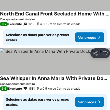
North End Canal Front Secluded Home With Tiki Hut, Dock, Heated Pool, Jacuzzi
Ver preços
Casa/apartamento inteiro
9,7
Excelente
123
a 0.6 km de Centro da cidade
Selecione as datas para ver os preços
Ver preços
exatos.
Partilhar
Ad
Sea Whisper In Anna Maria With Private Dock And Pool
Ver preços
Casa/apartamento inteiro
9,6
Excelente
158
a 0.5 km de Centro da cidade
Selecione as datas para ver os preços
Ver preços
exatos.