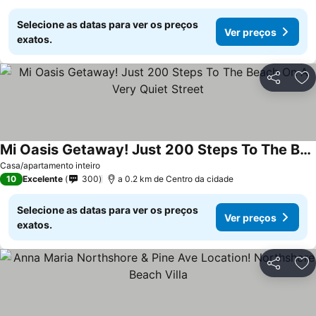
Selecione as datas para ver os preços
Ver preços
exatos.
Partilhar
Ad
Mi Oasis Getaway! Just 200 Steps To The Beach On A Very Quiet Street
Ver preços
Casa/apartamento inteiro
10
Excelente
300
a 0.2 km de Centro da cidade
Selecione as datas para ver os preços
Ver preços
exatos.
Partilhar
Ad