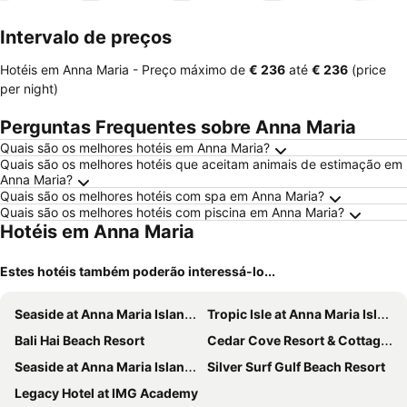
mento
Intervalo de preços
Hotéis em Anna Maria -
Preço máximo
de
‎€ 236
até
‎€ 236
(price
per night)
Perguntas Frequentes sobre Anna Maria
Quais são os melhores hotéis em Anna Maria?
Quais são os melhores hotéis que aceitam animais de estimação em
Anna Maria?
Quais são os melhores hotéis com spa em Anna Maria?
Quais são os melhores hotéis com piscina em Anna Maria?
Hotéis em Anna Maria
Estes hotéis também poderão interessá-lo...
Seaside at Anna Maria Island Inn
Tropic Isle at Anna Maria Island Inn
Bali Hai Beach Resort
Cedar Cove Resort & Cottages
Seaside at Anna Maria Island Inn
Silver Surf Gulf Beach Resort
Legacy Hotel at IMG Academy