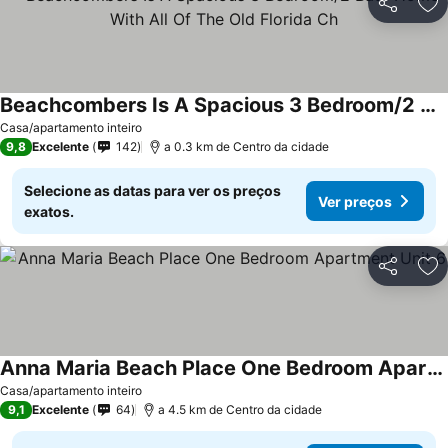
Partilhar
Ad
Beachcombers Is A Spacious 3 Bedroom/2 Bath Home With All Of The Old Florida Ch
Ver preços
Casa/apartamento inteiro
9,8
Excelente
142
a 0.3 km de Centro da cidade
Selecione as datas para ver os preços
Ver preços
exatos.
Partilhar
Ad
Anna Maria Beach Place One Bedroom Apartment Unit 6
Ver preços
Casa/apartamento inteiro
9,1
Excelente
64
a 4.5 km de Centro da cidade