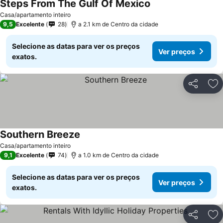
Steps From The Gulf Of Mexico
Ver preços
Casa/apartamento inteiro
9,5
Excelente
28
a 2.1 km de Centro da cidade
Selecione as datas para ver os preços
Ver preços
exatos.
Partilhar
Ad
Southern Breeze
Ver preços
Casa/apartamento inteiro
9,1
Excelente
74
a 1.0 km de Centro da cidade
Selecione as datas para ver os preços
Ver preços
exatos.
Partilhar
Ad