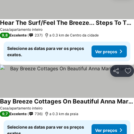
Hear The Surf/Feel The Breeze... Steps To The Gulf Beach From This 4 Bd/4Ba
Ver preços
Casa/apartamento inteiro
9,8
Excelente
237
a 0.3 km de Centro da cidade
Selecione as datas para ver os preços
Ver preços
exatos.
Partilhar
Ad
Bay Breeze Cottages On Beautiful Anna Maria Island
Ver preços
Casa/apartamento inteiro
9,7
Excelente
736
a 0.3 km da praia
Selecione as datas para ver os preços
Ver preços
exatos.