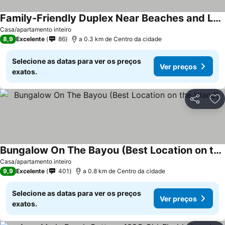
Family-Friendly Duplex Near Beaches and Local Shops! - A Place In Paradise Unit
Ver preços
Casa/apartamento inteiro
8,9
Excelente
86
a 0.3 km de Centro da cidade
Selecione as datas para ver os preços
Ver preços
exatos.
Partilhar
Ad
Bungalow On The Bayou (Best Location on the Island)
Ver preços
Casa/apartamento inteiro
9,9
Excelente
401
a 0.8 km de Centro da cidade
Selecione as datas para ver os preços
Ver preços
exatos.