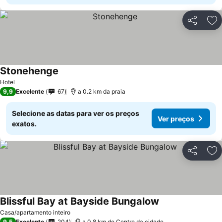
Partilhar
Ad
Stonehenge
Ver preços
Hotel
9,9
Excelente
67
a 0.2 km da praia
Selecione as datas para ver os preços
Ver preços
exatos.
Partilhar
Ad
Blissful Bay at Bayside Bungalow
Ver preços
Casa/apartamento inteiro
9,5
Excelente
204
a 0.8 km de Centro da cidade