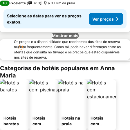
10
Excelente
410
a 0.1 km da praia
Selecione as datas para ver os preços
Ver preços
exatos.
Mostrar mais
Os preços e a disponibilidade que recebemos dos sites de reserva
mudam frequentemente. Como tal, pode haver diferenças entre as
ofertas que consulta no trivago e os preços que estão disponíveis
nos sites de reserva.
Categorias de hotéis populares em Anna
Maria
Hotéis
Hotéis
Hotéis na
Hotéis
baratos
com
praia
com
piscinas
estaciona