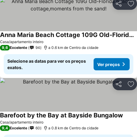
Partilhar
Ad
Anna Maria Beach Cottage 109G Old-Florida beach cottage,moments from the sand!
Ver preços
Casa/apartamento inteiro
9,6
Excelente
94
a 0.6 km de Centro da cidade
Selecione as datas para ver os preços
Ver preços
exatos.
Partilhar
Ad
Barefoot by the Bay at Bayside Bungalow
Ver p
Casa/apartamento inteiro
9,4
Excelente
60
a 0.8 km de Centro da cidade