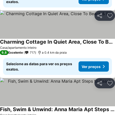
exatos.
Partilhar
Ad
Charming Cottage In Quiet Area, Close To Beach & Bay
Ver preços
Casa/apartamento inteiro
9,8
Excelente
717
a 0.4 km da praia
Selecione as datas para ver os preços
Ver preços
exatos.
Partilhar
Ad
Fish, Swim & Unwind: Anna Maria Apt Steps to Beach