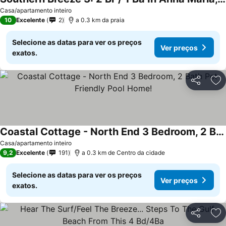
Ver preços
Casa/apartamento inteiro
10
Excelente
2
a 0.3 km da praia
Selecione as datas para ver os preços
Ver preços
exatos.
Partilhar
Ad
Coastal Cottage - North End 3 Bedroom, 2 Bath Pet Friendly Pool Home!
Ver preços
Casa/apartamento inteiro
9,2
Excelente
191
a 0.3 km de Centro da cidade
Selecione as datas para ver os preços
Ver preços
exatos.
Partilhar
Ad