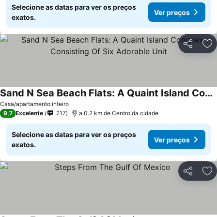
Selecione as datas para ver os preços
Ver preços
exatos.
Partilhar
Ad
Sand N Sea Beach Flats: A Quaint Island Complex Consisting Of Six Adorable Unit
Ver preços
Casa/apartamento inteiro
9,7
Excelente
217
a 0.2 km de Centro da cidade
Selecione as datas para ver os preços
Ver preços
exatos.
Partilhar
Ad