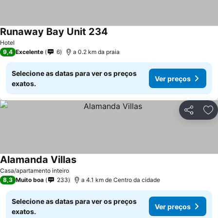
Runaway Bay Unit 234
Ver preços
Hotel
9,4
Excelente
6
a 0.2 km da praia
Selecione as datas para ver os preços
Ver preços
exatos.
Partilhar
Ad
Alamanda Villas
Ver preços
Casa/apartamento inteiro
8,3
Muito boa
233
a 4.1 km de Centro da cidade
Selecione as datas para ver os preços
Ver preços
exatos.