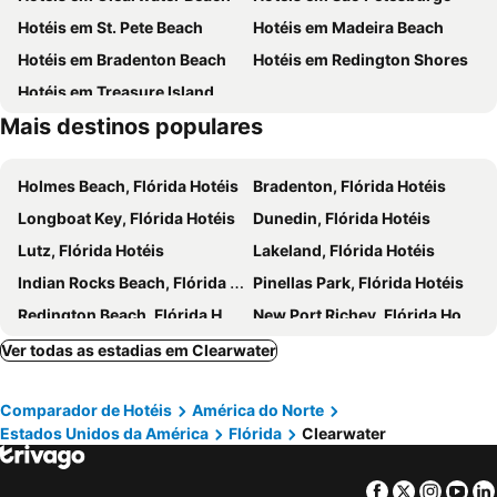
Hotéis em St. Pete Beach
Hotéis em Madeira Beach
Hunters Green - Heather Downs
Courier City - Oscawana
Hotéis em Bradenton Beach
Hotéis em Redington Shores
Channel District
The Hurricane
Hotéis em Treasure Island
West Riverfront
Channelside
Mais destinos populares
Holmes Beach, Flórida Hotéis
Bradenton, Flórida Hotéis
Longboat Key, Flórida Hotéis
Dunedin, Flórida Hotéis
Lutz, Flórida Hotéis
Lakeland, Flórida Hotéis
Indian Rocks Beach, Flórida Hotéis
Pinellas Park, Flórida Hotéis
Redington Beach, Flórida Hotéis
New Port Richey, Flórida Hotéis
Seffner, Flórida Hotéis
Plant City, Flórida Hotéis
Ver todas as estadias em Clearwater
Brooksville, Flórida Hotéis
Orlando, Flórida Hotéis
Comparador de Hotéis
América do Norte
Lake Buena Vista, Flórida Hotéis
Kissimmee, Flórida Hotéis
Estados Unidos da América
Flórida
Clearwater
Bay Lake, Flórida Hotéis
Celebration, Flórida Hotéis
Tampa, Flórida Hotéis
Davenport, Flórida Hotéis
Facebook
Twitter
Insta
Yo