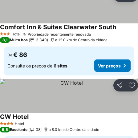
Comfort Inn & Suites Clearwater South
Hotel
Propriedade recentemente renovada
3 Estrelas
8,1
Muito boa
3.340
a 12.0 km de Centro da cidade
€ 86
De
Consulte os preços de
6 sites
Ver preços
Partilhar
Ad
CW Hotel
Hotel
4 Estrelas
9,5
Excelente
38
a 8.0 km de Centro da cidade