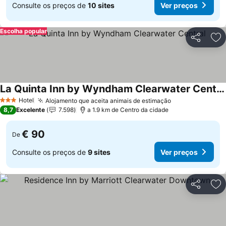
Consulte os preços de
10 sites
Ver preços
Escolha popular
Partilhar
Ad
La Quinta Inn by Wyndham Clearwater Central
Hotel
Alojamento que aceita animais de estimação
3 Estrelas
8,7
Excelente
7.598
a 1.9 km de Centro da cidade
€ 90
De
Consulte os preços de
9 sites
Ver preços
Partilhar
Ad