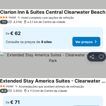
Clarion Inn & Suites Central Clearwater Beach
Hotel
Hotel completo com opções de refeição
3 Estrelas
7,1
4.018
a 2.1 km de Centro da cidade
€ 62
De
Consulte os preços de
8 sites
Ver preços
Partilhar
Ad
Extended Stay America Suites - Clearwater - Carillon Park
Hotel
Acomodações que aceitam animais de estimação
2 Estrelas
6,0
2.500
a 11.5 km de Centro da cidade
€ 71
De