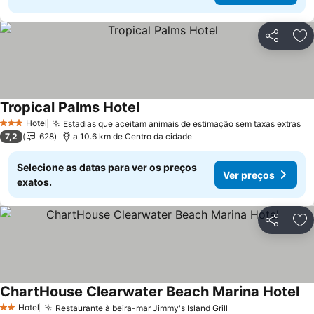
Partilhar
Ad
Tropical Palms Hotel
Hotel
Estadias que aceitam animais de estimação sem taxas extras
3 Estrelas
7,2
628
a 10.6 km de Centro da cidade
Selecione as datas para ver os preços
Ver preços
exatos.
Partilhar
Ad
ChartHouse Clearwater Beach Marina Hotel
Hotel
Restaurante à beira-mar Jimmy's Island Grill
2 Estrelas