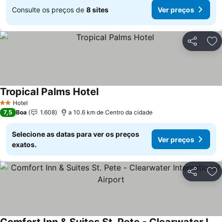
Consulte os preços de
8 sites
Ver preços
Partilhar
Ad
Tropical Palms Hotel
Hotel
2 Estrelas
7,5
Boa
1.608
a 10.6 km de Centro da cidade
Selecione as datas para ver os preços
Ver preços
exatos.
Partilhar
Ad