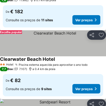
7,8
Boa
11.992
a 0.1 km da praia
€ 182
De
Consulte os preços de
11 sites
Ver preços
Escolha popular
Partilhar
Ad
Clearwater Beach Hotel
Hotel
Piscina externa aquecida para aproveitar o ano todo
2 Estrelas
7,7
Boa
7.107
a 0.4 km da praia
€ 82
De
Consulte os preços de
9 sites
Ver preços