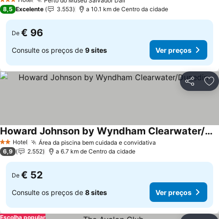
Perto do Museu Salvador Dalí
3 Estrelas
8,5
Excelente
3.553
a 10.1 km de Centro da cidade
€ 96
De
Consulte os preços de
9 sites
Ver preços
Partilhar
Ad
Howard Johnson by Wyndham Clearwater/Dunedin
Hotel
Área da piscina bem cuidada e convidativa
2 Estrelas
6,9
2.552
a 6.7 km de Centro da cidade
€ 52
De
Consulte os preços de
8 sites
Ver preços
Escolha popular