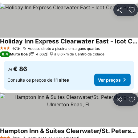
Partilhar
Ad
Holiday Inn Express Clearwater East - Icot Center By Ihg
Hotel
Acesso direto à piscina em alguns quartos
3 Estrelas
8,4
Muito boa
4.662
a 8.6 km de Centro da cidade
€ 86
De
Consulte os preços de
11 sites
Ver preços
Partilhar
Ad
Hampton Inn & Suites Clearwater/St. Petersburg-Ulmerton Road, FL
Hotel