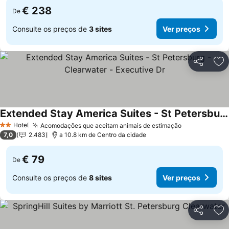
€ 238
De
Consulte os preços de
3 sites
Ver preços
Partilhar
Ad
Extended Stay America Suites - St Petersburg - Clearwater - Executive Dr
Hotel
Acomodações que aceitam animais de estimação
2 Estrelas
7,0
2.483
a 10.8 km de Centro da cidade
€ 79
De
Consulte os preços de
8 sites
Ver preços
Partilhar
Ad