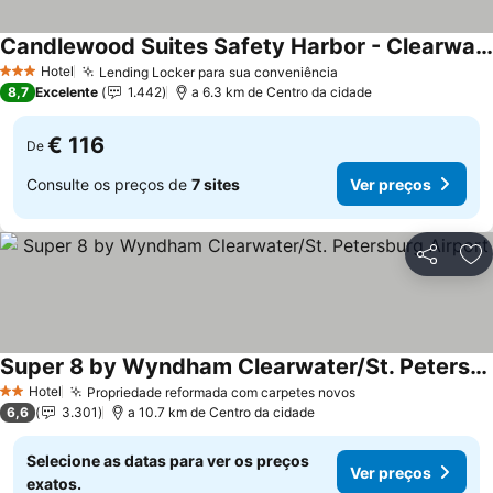
Candlewood Suites Safety Harbor - Clearwater NE by IHG
Hotel
Lending Locker para sua conveniência
3 Estrelas
8,7
Excelente
1.442
a 6.3 km de Centro da cidade
€ 116
De
Consulte os preços de
7 sites
Ver preços
Partilhar
Ad
Super 8 by Wyndham Clearwater/St. Petersburg Airport
Hotel
Propriedade reformada com carpetes novos
2 Estrelas
6,6
3.301
a 10.7 km de Centro da cidade
Selecione as datas para ver os preços
Ver preços
exatos.