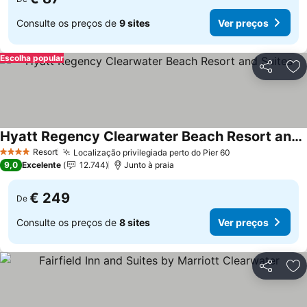
Consulte os preços de
9 sites
Ver preços
Escolha popular
Partilhar
Ad
Hyatt Regency Clearwater Beach Resort and Suites
Resort
Localização privilegiada perto do Pier 60
4 Estrelas
9,0
Excelente
12.744
Junto à praia
€ 249
De
Consulte os preços de
8 sites
Ver preços
Partilhar
Ad