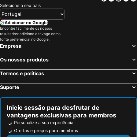
Ridge, Maryland ou Marilândia Hotéis
Winter Haven, Flórida Hotéis
Selecione o seu país
Nova Iorque, Nova York Hotéis
Miami Beach, Flórida Hotéis
Miami, Flórida Hotéis
Las Vegas, Nevada Hotéis
Adicionar no Google
Encontre facilmente os nossos
Los Angeles, Califórnia Hotéis
Chicago, Ilinóis Hotéis
resultados: adicione o trivago como
Boston, Massachusetts Hotéis
fonte preferencial no Google.
Empresa
Os nossos produtos
Termos e políticas
Suporte
Inicie sessão para desfrutar de
vantagens exclusivas para membros
Personalize a sua experiência
Ofertas e preços para membros