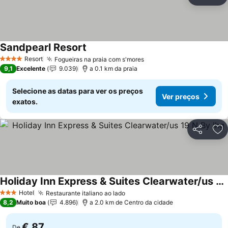
Partilhar
Ad
Sandpearl Resort
Resort
Fogueiras na praia com s'mores
4 Estrelas
9,1
Excelente
9.039
a 0.1 km da praia
Selecione as datas para ver os preços
Ver preços
exatos.
Partilhar
Ad
Holiday Inn Express & Suites Clearwater/us 19 N By Ihg
Hotel
Restaurante italiano ao lado
3 Estrelas
8,2
Muito boa
4.896
a 2.0 km de Centro da cidade
€ 87
De