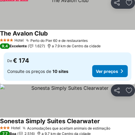
Partilhar
Ad
The Avalon Club
Hotel
Perto do Pier 60 e de restaurantes
4 Estrelas
9,4
Excelente
1.627
a 7.9 km de Centro da cidade
€ 174
De
Consulte os preços de
10 sites
Ver preços
Partilhar
Ad
Sonesta Simply Suites Clearwater
Hotel
Acomodações que aceitam animais de estimação
3 Estrelas
7,7
Boa
2.516
a 9.7 km de Centro da cidade