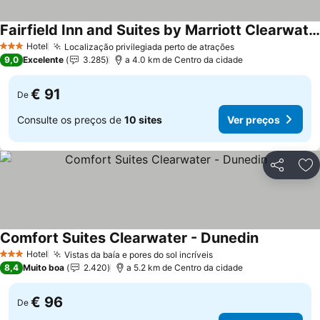
Fairfield Inn and Suites by Marriott Clearwater
Hotel
Localização privilegiada perto de atrações
3 Estrelas
9,0
Excelente
3.285
a 4.0 km de Centro da cidade
€ 91
De
Consulte os preços de
10 sites
Ver preços
Partilhar
Ad
Comfort Suites Clearwater - Dunedin
Hotel
Vistas da baía e pores do sol incríveis
3 Estrelas
8,4
Muito boa
2.420
a 5.2 km de Centro da cidade
€ 96
De