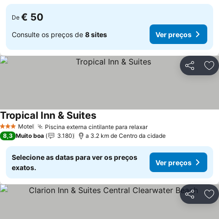
€ 50
De
Consulte os preços de
8 sites
Ver preços
Partilhar
Ad
Tropical Inn & Suites
Motel
Piscina externa cintilante para relaxar
3 Estrelas
8,3
Muito boa
3.180
a 3.2 km de Centro da cidade
Selecione as datas para ver os preços
Ver preços
exatos.
Partilhar
Ad