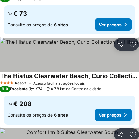
€ 73
De
Consulte os preços de
6 sites
Ver preços
Partilhar
Ad
The Hiatus Clearwater Beach, Curio Collection By Hilton
Resort
Acesso fácil a atrações locais
4 Estrelas
9,0
Excelente
974
a 7.8 km de Centro da cidade
€ 208
De
Consulte os preços de
6 sites
Ver preços
Partilhar
Ad