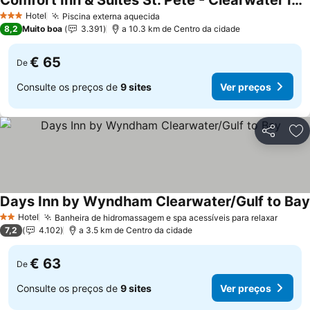
Comfort Inn & Suites St. Pete - Clearwater International Airport
Hotel
Piscina externa aquecida
3 Estrelas
8,2
Muito boa
3.391
a 10.3 km de Centro da cidade
€ 65
De
Consulte os preços de
9 sites
Ver preços
Partilhar
Ad
Days Inn by Wyndham Clearwater/Gulf to Bay
Hotel
Banheira de hidromassagem e spa acessíveis para relaxar
2 Estrelas
7,2
4.102
a 3.5 km de Centro da cidade
€ 63
De
Consulte os preços de
9 sites
Ver preços