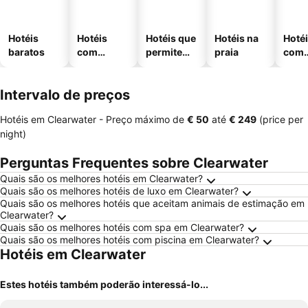
Hotéis
Hotéis
Hotéis que
Hotéis na
Hoté
baratos
com
permitem
praia
com
piscinas
animais
esta
ment
Intervalo de preços
Hotéis em Clearwater -
Preço máximo
de
‎€ 50
até
‎€ 249
(price per
night)
Perguntas Frequentes sobre Clearwater
Quais são os melhores hotéis em Clearwater?
Quais são os melhores hotéis de luxo em Clearwater?
Quais são os melhores hotéis que aceitam animais de estimação em
Clearwater?
Quais são os melhores hotéis com spa em Clearwater?
Quais são os melhores hotéis com piscina em Clearwater?
Hotéis em Clearwater
Estes hotéis também poderão interessá-lo...