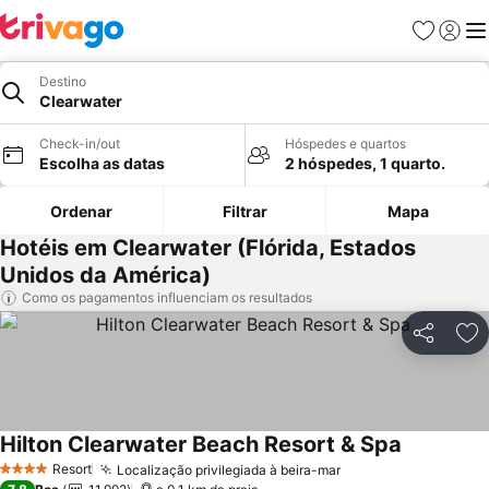
Favoritos
Iniciar
Me
Destino
Clearwater
Check-in/out
Hóspedes e quartos
Escolha as datas
2 hóspedes, 1 quarto.
Ordenar
Filtrar
Mapa
Hotéis em Clearwater (Flórida, Estados
Unidos da América)
Como os pagamentos influenciam os resultados
Partilhar
Ad
Hilton Clearwater Beach Resort & Spa
Resort
Localização privilegiada à beira-mar
4 Estrelas