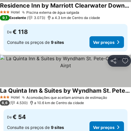
Residence Inn by Marriott Clearwater Downtown
Hotel
Piscina externa de água salgada
3 Estrelas
9,1
Excelente
3.073
a 4.3 km de Centro da cidade
€ 118
De
Consulte os preços de
9 sites
Ver preços
Partilhar
Ad
La Quinta Inn & Suites by Wyndham St. Pete-Clearwater Airpt
Hotel
Acomodações que aceitam animais de estimação
3 Estrelas
6,6
4.530
a 10.6 km de Centro da cidade
€ 54
De
Consulte os preços de
9 sites
Ver preços