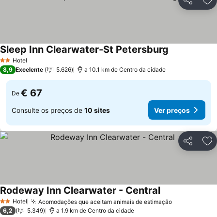
Partilhar
Ad
Sleep Inn Clearwater-St Petersburg
Hotel
2 Estrelas
8,9
Excelente
5.626
a 10.1 km de Centro da cidade
€ 67
De
Consulte os preços de
10 sites
Ver preços
Partilhar
Ad
Rodeway Inn Clearwater - Central
Hotel
Acomodações que aceitam animais de estimação
2 Estrelas
6,2
5.349
a 1.9 km de Centro da cidade