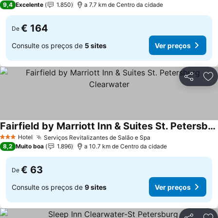
9,4
Excelente
1.850
a 7.7 km de Centro da cidade
€ 164
De
Consulte os preços de
5 sites
Ver preços
Partilhar
Ad
Fairfield by Marriott Inn & Suites St. Petersburg Clearwater
Hotel
Serviços Revitalizantes de Salão e Spa
3 Estrelas
8,2
Muito boa
1.896
a 10.7 km de Centro da cidade
€ 63
De
Consulte os preços de
9 sites
Ver preços