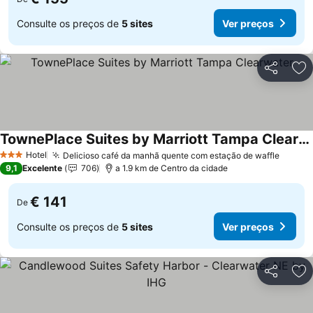
Consulte os preços de
5 sites
Ver preços
Partilhar
Ad
TownePlace Suites by Marriott Tampa Clearwater
Hotel
Delicioso café da manhã quente com estação de waffle
3 Estrelas
9,1
Excelente
706
a 1.9 km de Centro da cidade
€ 141
De
Consulte os preços de
5 sites
Ver preços
Partilhar
Ad