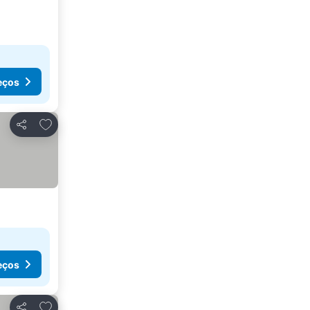
eços
Adicionar aos favoritos
Partilhar
eços
Adicionar aos favoritos