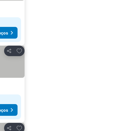
eços
Adicionar aos favoritos
Partilhar
eços
Adicionar aos favoritos
Partilhar