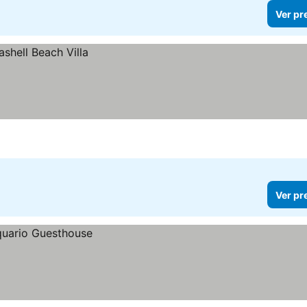
Ver pr
Ver pr