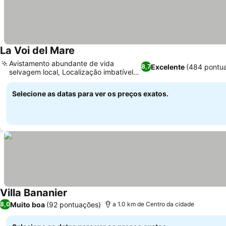
La Voi del Mare
Avistamento abundante de vida
Excelente
(484 pontu
8,7
selvagem local, Localização imbatível à
beira-mar
Selecione as datas para ver os preços exatos.
Villa Bananier
Muito boa
(92 pontuações)
8,0
a 1.0 km de Centro da cidade