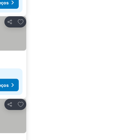
eços
Adicionar aos favoritos
Partilhar
eços
Adicionar aos favoritos
Partilhar