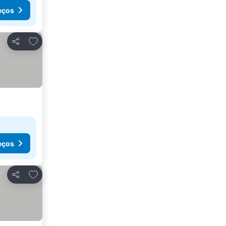
eços
Adicionar aos favoritos
Partilhar
eços
Adicionar aos favoritos
Partilhar