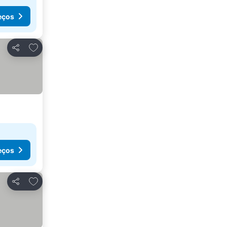
eços
Adicionar aos favoritos
Partilhar
eços
Adicionar aos favoritos
Partilhar