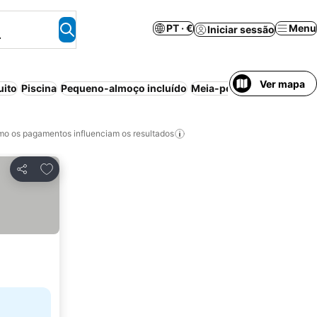
PT · €
Menu
Iniciar sessão
.
Ver mapa
uito
Piscina
Pequeno-almoço incluído
Meia-pensão
o os pagamentos influenciam os resultados
Adicionar aos favoritos
Partilhar