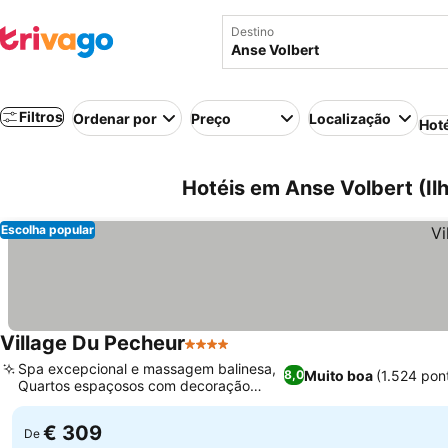
Destino
Filtros
Ordenar por
Preço
Localização
Hot
Hotéis em Anse Volbert (Ilh
Escolha popular
Village Du Pecheur
4 Estrelas
Spa excepcional e massagem balinesa,
Muito boa
(1.524 pon
8,0
Quartos espaçosos com decoração
tradicional
€ 309
De