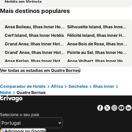
Hotéis em Victoria
Denis Island Lodge
Chez Payet Airport Guesthouse
Mais destinos populares
The Ridge Residence
Villa De Cerf
Bel Eau Residence
Beachcomber Seychelles Sainte Anne
Anse Boileau, Ilhas Inner Hotéis
Silhouette Island, Ilhas Inner Hotéis
Cerf Island, Ilhas Inner Hotéis
Félicité Island, Ilhas Inner Hotéis
Grand Anse, Ilhas Inner Hotéis
Anse Bois de Rose, Ilhas Inner Hotéis
Grand' Anse, Ilhas Inner Hotéis
Pointe au Sel, Ilhas Inner Hotéis
Anse Kerlan, Ilhas Inner Hotéis
Anse Volbert, Ilhas Inner Hotéis
Côte d'Or, Ilhas Inner Hotéis
Anse La Blague, Ilhas Inner Hotéis
Ver todas as estadias em Quatre Bornes
Anse Louis, Ilhas Inner Hotéis
Mare Anglaise, Ilhas Inner Hotéis
Comparador de Hotéis
África
Seicheles
Ilhas Inner
Anse Intendance, Ilhas Inner Hotéis
Anse aux Pins, Ilhas Inner Hotéis
Mahé
Quatre Bornes
Baie Ste. Anne, Ilhas Inner Hotéis
Anse Possession, Ilhas Inner Hotéis
Anse à la Mouche, Ilhas Inner Hotéis
Vista do Mar, Ilhas Inner Hotéis
Facebook
Twitter
Insta
Yo
Beau Vallon, Ilhas Inner Hotéis
Praslin, Ilhas Inner Hotéis
Selecione o seu país
Baie Lazare, Ilhas Inner Hotéis
Port Glaud, Ilhas Inner Hotéis
Bel Ombre, Ilhas Inner Hotéis
Anse Réunion, Ilhas Inner Hotéis
Adicionar no Google