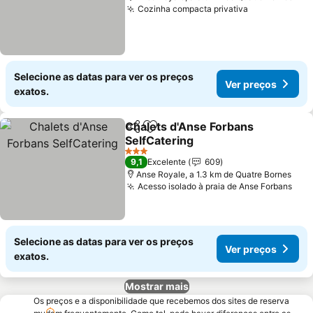
Cozinha compacta privativa
Ver preços
Selecione as datas para ver os preços
Ver preços
exatos.
Chalets d'Anse Forbans
Partilhar
Adicionar aos favoritos
SelfCatering
Ver preços
3 Estrelas
9,1
Excelente
609
Anse Royale, a 1.3 km de Quatre Bornes
Acesso isolado à praia de Anse Forbans
Ver
Selecione as datas para ver os preços
Ver preços
exatos.
Mostrar mais
Os preços e a disponibilidade que recebemos dos sites de reserva