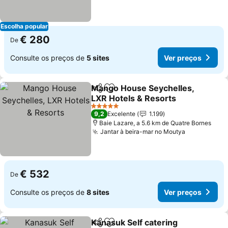
Escolha popular
€ 280
De
Consulte os preços de
5 sites
Ver preços
Mango House Seychelles,
Partilhar
Adicionar aos favoritos
LXR Hotels & Resorts
Ver preços
5 Estrelas
9,2
Excelente
1.199
Baie Lazare, a 5.6 km de Quatre Bornes
Jantar à beira-mar no Moutya
Ver preços
€ 532
De
Consulte os preços de
8 sites
Ver preços
Kanasuk Self catering
Partilhar
Adicionar aos favoritos