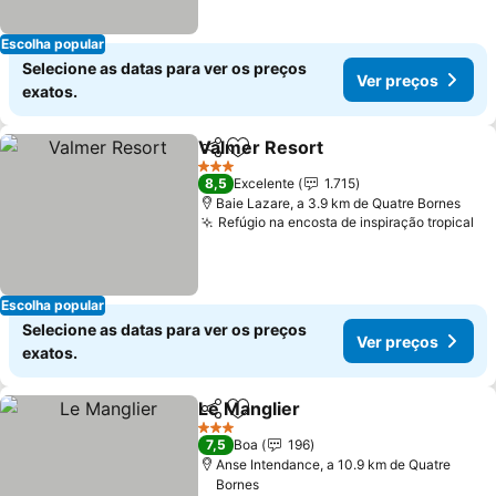
Escolha popular
Selecione as datas para ver os preços
Ver preços
exatos.
Valmer Resort
Partilhar
Adicionar aos favoritos
Ver preços
3 Estrelas
8,5
Excelente
1.715
Baie Lazare, a 3.9 km de Quatre Bornes
Refúgio na encosta de inspiração tropical
Ve
Escolha popular
Selecione as datas para ver os preços
Ver preços
exatos.
Le Manglier
Partilhar
Adicionar aos favoritos
Ver preços
3 Estrelas
7,5
Boa
196
Anse Intendance, a 10.9 km de Quatre
Bornes