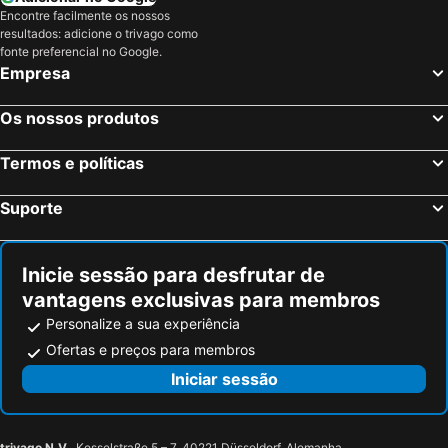
Encontre facilmente os nossos
La Passe, Ilhas Inner Hotéis
Glacis, Ilhas Inner Hotéis
resultados: adicione o trivago como
Victoria, Ilhas Inner Hotéis
fonte preferencial no Google.
Empresa
Os nossos produtos
Termos e políticas
Suporte
Inicie sessão para desfrutar de
vantagens exclusivas para membros
Personalize a sua experiência
Ofertas e preços para membros
Iniciar sessão
trivago N.V.
, Kesselstraße 5 – 7, 40221 Düsseldorf, Alemanha