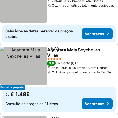
Victoria, a 6.2 km de Quatre Bornes
Cozinhas privativas totalmente equipadas
Ve
Selecione as datas para ver os preços
Ver preços
exatos.
Anantara Maia Seychelles
Partilhar
Adicionar aos favoritos
Villas
Ver preços
5 Estrelas
9,6
Excelente
1.333
Anse Louis, a 7.6 km de Quatre Bornes
Culinária gourmet no restaurante Tec Tec
Ve
Escolha popular
€ 1.496
De
Consulte os preços de
11 sites
Ver preços