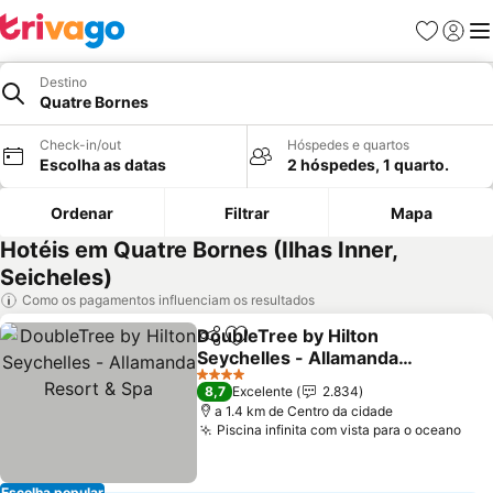
Favoritos
Iniciar
Me
Destino
Quatre Bornes
Check-in/out
Hóspedes e quartos
Escolha as datas
2 hóspedes, 1 quarto.
Ordenar
Filtrar
Mapa
Hotéis em Quatre Bornes (Ilhas Inner,
Seicheles)
Como os pagamentos influenciam os resultados
DoubleTree by Hilton
Partilhar
Adicionar aos favoritos
Seychelles - Allamanda
Resort & Spa
Ver preços
4 Estrelas
8,7
Excelente
2.834
a 1.4 km de Centro da cidade
Piscina infinita com vista para o oceano
Ver
Escolha popular