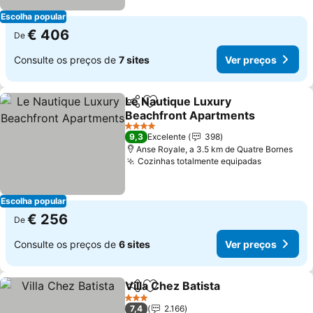
Escolha popular
€ 406
De
Consulte os preços de
7 sites
Ver preços
Le Nautique Luxury
Partilhar
Adicionar aos favoritos
Beachfront Apartments
Ver preços
4 Estrelas
9,3
Excelente
398
Anse Royale, a 3.5 km de Quatre Bornes
Cozinhas totalmente equipadas
Ver preço
Escolha popular
€ 256
De
Consulte os preços de
6 sites
Ver preços
Villa Chez Batista
Partilhar
Adicionar aos favoritos
Ver preç
3 Estrelas
7,4
2.166