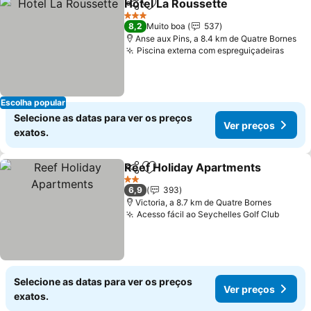
Hotel La Roussette
Partilhar
Adicionar aos favoritos
Ver pr
3 Estrelas
8,2
Muito boa
537
Anse aux Pins, a 8.4 km de Quatre Bornes
Piscina externa com espreguiçadeiras
Ver 
Escolha popular
Selecione as datas para ver os preços
Ver preços
exatos.
Reef Holiday Apartments
Partilhar
Adicionar aos favoritos
V
2 Estrelas
6,9
393
Victoria, a 8.7 km de Quatre Bornes
Acesso fácil ao Seychelles Golf Club
Ver p
Selecione as datas para ver os preços
Ver preços
exatos.