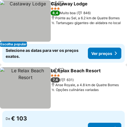
Castaway Lodge
Partilhar
Adicionar aos favoritos
Ver preço
3 Estrelas
8,4
Muito boa
846
Pointe au Sel, a 6.2 km de Quatre Bornes
Tartarugas-gigantes-de-aldabra no local
Ve
Escolha popular
Selecione as datas para ver os preços
Ver preços
exatos.
Le Relax Beach Resort
Partilhar
Adicionar aos favoritos
Ver
3 Estrelas
7,4
631
Anse Royale, a 4.8 km de Quatre Bornes
Opções culinárias variadas
Ver preços
€ 103
De