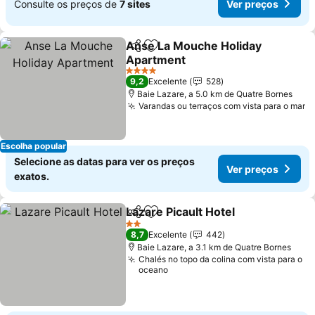
Consulte os preços de
7 sites
Ver preços
Anse La Mouche Holiday
Partilhar
Adicionar aos favoritos
Apartment
Ver preços
4 Estrelas
9,2
Excelente
528
Baie Lazare, a 5.0 km de Quatre Bornes
Varandas ou terraços com vista para o mar
V
Escolha popular
Selecione as datas para ver os preços
Ver preços
exatos.
Lazare Picault Hotel
Partilhar
Adicionar aos favoritos
Ver pr
2 Estrelas
8,7
Excelente
442
Baie Lazare, a 3.1 km de Quatre Bornes
Chalés no topo da colina com vista para o
oceano