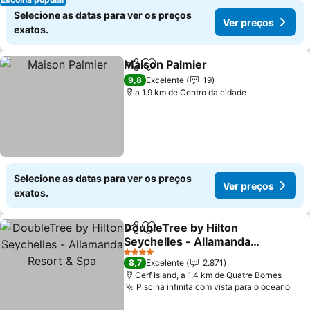
Selecione as datas para ver os preços
Ver preços
exatos.
Maison Palmier
Partilhar
Adicionar aos favoritos
Ver preços
9,8
Excelente
19
a 1.9 km de Centro da cidade
Selecione as datas para ver os preços
Ver preços
exatos.
DoubleTree by Hilton
Partilhar
Adicionar aos favoritos
Seychelles - Allamanda
Resort & Spa
Ver preços
4 Estrelas
8,7
Excelente
2.871
Cerf Island, a 1.4 km de Quatre Bornes
Piscina infinita com vista para o oceano
Ver