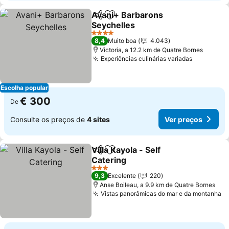
Avani+ Barbarons
Partilhar
Adicionar aos favoritos
Seychelles
Ver preços
4 Estrelas
8,4
Muito boa
4.043
Victoria, a 12.2 km de Quatre Bornes
Experiências culinárias variadas
Ver preç
Escolha popular
€ 300
De
Consulte os preços de
4 sites
Ver preços
Villa Kayola - Self
Partilhar
Adicionar aos favoritos
Catering
Ver preços
3 Estrelas
9,3
Excelente
220
Anse Boileau, a 9.9 km de Quatre Bornes
Vistas panorâmicas do mar e da montanha
V