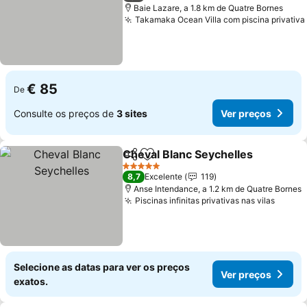
Baie Lazare, a 1.8 km de Quatre Bornes
Takamaka Ocean Villa com piscina privativa
€ 85
De
Consulte os preços de
3 sites
Ver preços
Cheval Blanc Seychelles
Partilhar
Adicionar aos favoritos
V
5 Estrelas
8,7
Excelente
119
Anse Intendance, a 1.2 km de Quatre Bornes
Piscinas infinitas privativas nas vilas
Ver p
Selecione as datas para ver os preços
Ver preços
exatos.