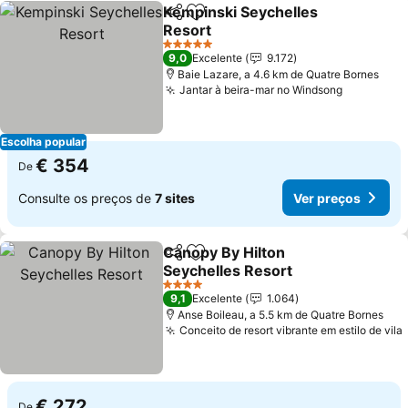
Kempinski Seychelles
Partilhar
Adicionar aos favoritos
Resort
Ver preços
5 Estrelas
9,0
Excelente
9.172
Baie Lazare, a 4.6 km de Quatre Bornes
Jantar à beira-mar no Windsong
Ver preç
Escolha popular
€ 354
De
Consulte os preços de
7 sites
Ver preços
Canopy By Hilton
Partilhar
Adicionar aos favoritos
Seychelles Resort
Ver preços
4 Estrelas
9,1
Excelente
1.064
Anse Boileau, a 5.5 km de Quatre Bornes
Conceito de resort vibrante em estilo de vila
€ 272
De