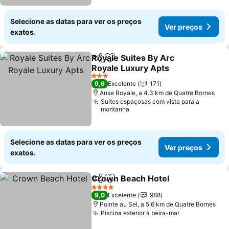
Selecione as datas para ver os preços
Ver preços
exatos.
Royale Suites By Arc
Partilhar
Adicionar aos favoritos
Royale Luxury Apts
Ver preços
3 Estrelas
9,6
Excelente
171
Anse Royale, a 4.3 km de Quatre Bornes
Suítes espaçosas com vista para a
montanha
Selecione as datas para ver os preços
Ver preços
exatos.
Crown Beach Hotel
Partilhar
Adicionar aos favoritos
Ver pr
4 Estrelas
9,0
Excelente
988
Pointe au Sel, a 5.6 km de Quatre Bornes
Piscina exterior à beira-mar
Ver preços