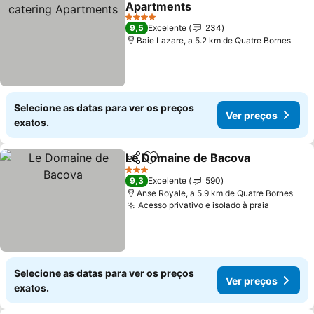
Apartments
Ver preços
4 Estrelas
9,5
Excelente
234
Baie Lazare, a 5.2 km de Quatre Bornes
Selecione as datas para ver os preços
Ver preços
exatos.
Le Domaine de Bacova
Partilhar
Adicionar aos favoritos
Ver
3 Estrelas
9,3
Excelente
590
Anse Royale, a 5.9 km de Quatre Bornes
Acesso privativo e isolado à praia
Ver pre
Selecione as datas para ver os preços
Ver preços
exatos.