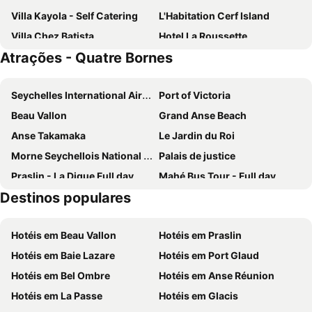
Villa Kayola - Self Catering
L'Habitation Cerf Island
Villa Chez Batista
Hotel La Roussette
Atrações - Quatre Bornes
Enchanted Island Resort
DoubleTree by Hilton Seychelles - Allamanda Resort & Spa
Crown Beach Hotel
Villas de Jardin
Seychelles International Airport
Port of Victoria
Hilltop Boutique Hotel
Green Blue Beach House
Beau Vallon
Grand Anse Beach
La Residence
La Rocaille
Anse Takamaka
Le Jardin du Roi
Anse Soleil Beachcomber
Villa Mille Soleil
Morne Seychellois National Park
Palais de justice
South Point Villas Cerf Island
Eden Bleu Hotel
Praslin - La Digue Full day
Mahé Bus Tour - Full day
Beau Sejour Hotel
Hotel Banyan Tree Seychelles
Destinos populares
Lazare Picault Hotel
Valmer Resort
Royale Suites By Arc Royale Luxury Apts
La Villa Therese Holiday Apartments
Hotéis em Beau Vallon
Hotéis em Praslin
Au Fond De Mer View
The Plantation Club Resort
Hotéis em Baie Lazare
Hotéis em Port Glaud
Reef Holiday Apartments
Bayview Seychelles
Hotéis em Bel Ombre
Hotéis em Anse Réunion
Auberge Chez Plume
Green Palm Self Catering
Hotéis em La Passe
Hotéis em Glacis
Le Manglier
CARANABEACH HOTEL