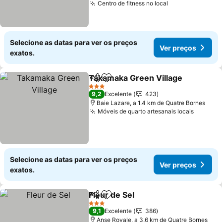
Centro de fitness no local
Ver preços
Selecione as datas para ver os preços
Ver preços
exatos.
Takamaka Green Village
Partilhar
Adicionar aos favoritos
Ve
3 Estrelas
9,2
Excelente
423
Baie Lazare, a 1.4 km de Quatre Bornes
Móveis de quarto artesanais locais
Ver pre
Selecione as datas para ver os preços
Ver preços
exatos.
Fleur de Sel
Partilhar
Adicionar aos favoritos
Ver preços
3 Estrelas
9,1
Excelente
386
Anse Royale, a 3.6 km de Quatre Bornes