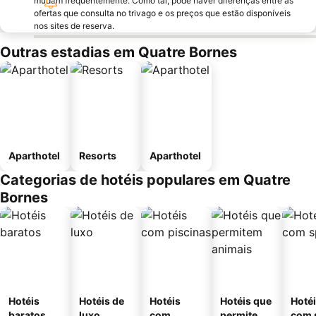
mudam frequentemente. Como tal, pode haver diferenças entre as
ofertas que consulta no trivago e os preços que estão disponíveis
nos sites de reserva.
Outras estadias em Quatre Bornes
Aparthotel
Resorts
Aparthotel
Categorias de hotéis populares em Quatre
Bornes
Hotéis
Hotéis de
Hotéis
Hotéis que
Hoté
baratos
luxo
com
permitem
com 