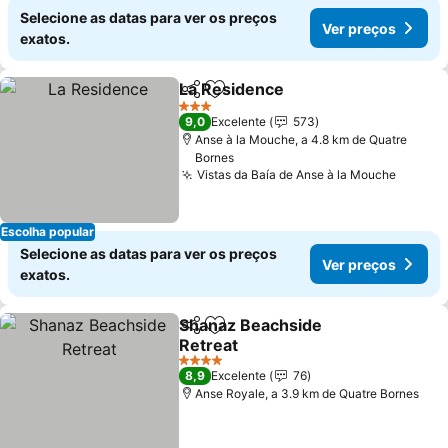
Selecione as datas para ver os preços
Ver preços
exatos.
La Residence
Partilhar
Adicionar aos favoritos
Ver preços
3 Estrelas
9,0
Excelente
573
Anse à la Mouche, a 4.8 km de Quatre
Bornes
Vistas da Baía de Anse à la Mouche
Ver pr
Escolha popular
Selecione as datas para ver os preços
Ver preços
exatos.
Shanaz Beachside
Partilhar
Adicionar aos favoritos
Retreat
Ver preços
4 Estrelas
8,9
Excelente
76
Anse Royale, a 3.9 km de Quatre Bornes