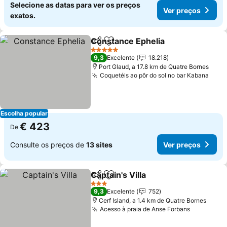
Selecione as datas para ver os preços
Ver preços
exatos.
Constance Ephelia
Partilhar
Adicionar aos favoritos
Ver pre
5 Estrelas
9,3
Excelente
18.218
Port Glaud, a 17.8 km de Quatre Bornes
Coquetéis ao pôr do sol no bar Kabana
Ver 
Escolha popular
€ 423
De
Consulte os preços de
13 sites
Ver preços
Captain's Villa
Partilhar
Adicionar aos favoritos
Ver preços
3 Estrelas
9,3
Excelente
752
Cerf Island, a 1.4 km de Quatre Bornes
Acesso à praia de Anse Forbans
Ver preço