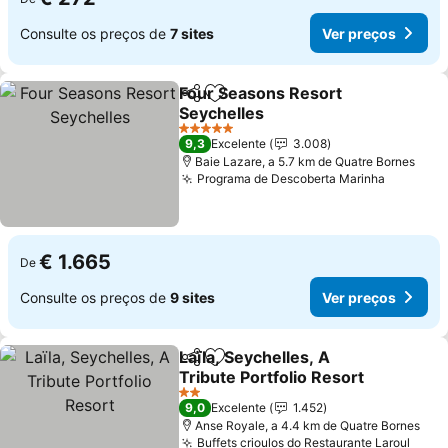
Consulte os preços de
7 sites
Ver preços
Four Seasons Resort
Partilhar
Adicionar aos favoritos
Seychelles
Ver preços
5 Estrelas
9,3
Excelente
3.008
Baie Lazare, a 5.7 km de Quatre Bornes
Programa de Descoberta Marinha
Ver pre
€ 1.665
De
Consulte os preços de
9 sites
Ver preços
Laïla, Seychelles, A
Partilhar
Adicionar aos favoritos
Tribute Portfolio Resort
Ver preços
2 Estrelas
9,0
Excelente
1.452
Anse Royale, a 4.4 km de Quatre Bornes
Buffets crioulos do Restaurante Laroul
Ver 