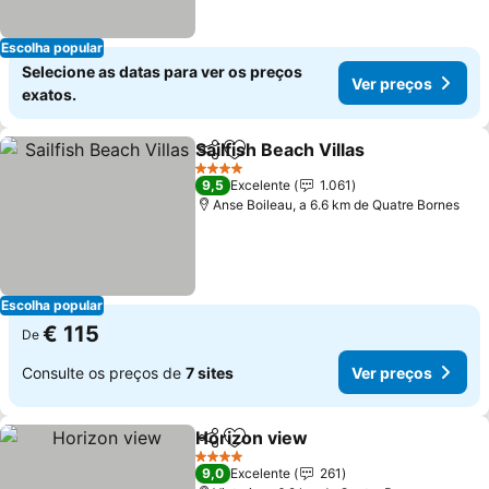
Escolha popular
Selecione as datas para ver os preços
Ver preços
exatos.
Sailfish Beach Villas
Partilhar
Adicionar aos favoritos
Ver pr
4 Estrelas
9,5
Excelente
1.061
Anse Boileau, a 6.6 km de Quatre Bornes
Escolha popular
€ 115
De
Consulte os preços de
7 sites
Ver preços
Horizon view
Partilhar
Adicionar aos favoritos
Ver preços
4 Estrelas
9,0
Excelente
261