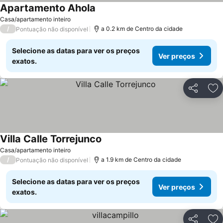
Apartamento Ahola
Casa/apartamento inteiro
/
a 0.2 km de Centro da cidade
Pontuação não disponível
Selecione as datas para ver os preços
Ver preços
exatos.
Partilhar
Ad
Villa Calle Torrejunco
Casa/apartamento inteiro
/
a 1.9 km de Centro da cidade
Pontuação não disponível
Selecione as datas para ver os preços
Ver preços
exatos.