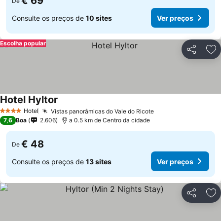
€ 69
De
Consulte os preços de
10 sites
Ver preços
Escolha popular
Partilhar
Ad
Hotel Hyltor
Hotel
Vistas panorâmicas do Vale do Ricote
4 Estrelas
7,6
Boa
2.606
a 0.5 km de Centro da cidade
€ 48
De
Consulte os preços de
13 sites
Ver preços
Partilhar
Ad