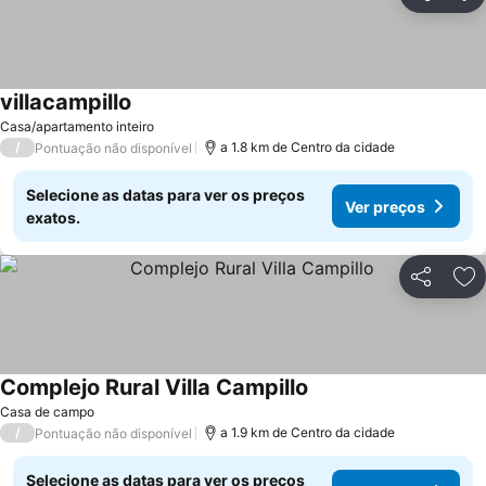
Partilhar
Ad
villacampillo
Casa/apartamento inteiro
/
a 1.8 km de Centro da cidade
Pontuação não disponível
Selecione as datas para ver os preços
Ver preços
exatos.
Partilhar
Ad
Complejo Rural Villa Campillo
Casa de campo
/
a 1.9 km de Centro da cidade
Pontuação não disponível
Selecione as datas para ver os preços