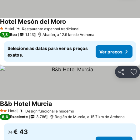
Hotel Mesón del Moro
Hotel
Restaurante espanhol tradicional
1 Estrelas
7,8
Boa
1.123
Abarán, a 12.9 km de Archena
Selecione as datas para ver os preços
Ver preços
exatos.
Partilhar
Ad
B&b Hotel Murcia
Hotel
Design funcional e moderno
2 Estrelas
8,6
Excelente
3.786
Região de Murcia, a 15.7 km de Archena
€ 43
De