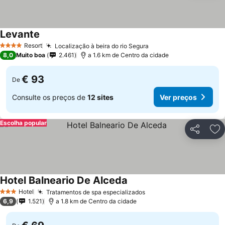
Levante
Resort
Localização à beira do rio Segura
4 Estrelas
8,0
Muito boa
2.461
a 1.6 km de Centro da cidade
€ 93
De
Consulte os preços de
12 sites
Ver preços
Escolha popular
Partilhar
Ad
Hotel Balneario De Alceda
Hotel
Tratamentos de spa especializados
3 Estrelas
6,9
1.521
a 1.8 km de Centro da cidade