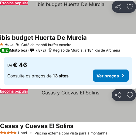
Escolha popular
Partilhar
Ad
ibis budget Huerta De Murcia
Hotel
Café da manhã buffet caseiro
1 Estrelas
8,2
Muito boa
7.872
Região de Murcia, a 18.1 km de Archena
€ 46
De
Consulte os preços de
13 sites
Ver preços
Escolha popular
Partilhar
Ad
Casas y Cuevas El Solins
Hotel
Piscina externa com vista para a montanha
5 Estrelas