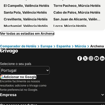
El Campello, Valência Hotéis
Torre Pacheco, Múrcia Hotéis
Santa Pola, Valência Hotéis
Cabo de Palos, Múrcia Hotéis
Crevillente, Valência Hotéis
San Juan de Alicante, Valência Hotéis
Muchamiel, Valência Hotéis
Lorca, Múrcia Hotéis
Santiago de la Ribera, Múrcia Hotéis
Mazarrón, Múrcia Hotéis
Ver todas as estadias em Archena
Rojales, Valência Hotéis
San Javier, Múrcia Hotéis
Comparador de Hotéis
Europa
Espanha
Múrcia
Archena
Pilar de la Horadada, Valência Hotéis
Sant Vicent del Raspeig, Valência Hotéis
La Marina, Valência Hotéis
Lo Pagán, Múrcia Hotéis
Facebook
Twitter
Insta
Yo
Orihuela, Valência Hotéis
Alcoy, Valência Hotéis
Selecione o seu país
A Manga, Múrcia Hotéis
Alicante, Valência Hotéis
Cartagena, Múrcia Hotéis
Los Alcazares, Múrcia Hotéis
Adicionar no Google
San Pedro del Pinatar, Múrcia Hotéis
Região de Murcia, Múrcia Hotéis
Encontre facilmente os nossos
resultados: adicione o trivago como
Torrevieja, Valência Hotéis
Guardamar do Segura, Valência Hotéis
fonte preferencial no Google.
Puerto de Mazarrón, Múrcia Hotéis
Islantilla, Andaluzia Hotéis
Empresa
Madrid, Madrid Hotéis
Benidorm, Valência Hotéis