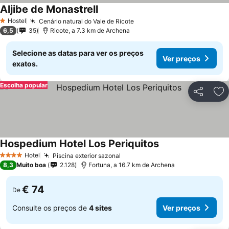
Aljibe de Monastrell
Hostel
Cenário natural do Vale de Ricote
1 Estrelas
6,5
35
Ricote, a 7.3 km de Archena
Selecione as datas para ver os preços
Ver preços
exatos.
Escolha popular
Partilhar
Ad
Hospedium Hotel Los Periquitos
Hotel
Piscina exterior sazonal
4 Estrelas
8,3
Muito boa
2.128
Fortuna, a 16.7 km de Archena
€ 74
De
Consulte os preços de
4 sites
Ver preços