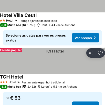
Hotel Villa Ceuti
Hotel
Terraço ajardinado mobiliado
2 Estrelas
8,3
Muito boa
1.759
Ceutí, a 4.1 km de Archena
Selecione as datas para ver os preços
Ver preços
exatos.
Escolha popular
Partilhar
Ad
TCH Hotel
Hotel
Restaurante espanhol tradicional
3 Estrelas
8,3
Muito boa
2.462
Lorquí, a 5.5 km de Archena
€ 53
De