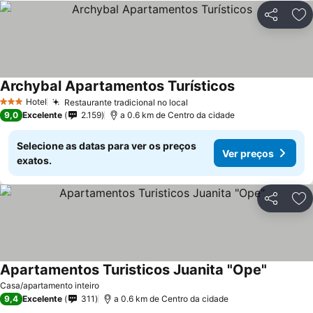
Partilhar
Ad
Archybal Apartamentos Turísticos
Hotel
Restaurante tradicional no local
3 Estrelas
9,0
Excelente
2.159
a 0.6 km de Centro da cidade
Selecione as datas para ver os preços
Ver preços
exatos.
Partilhar
Ad
Apartamentos Turisticos Juanita "Ope"
Casa/apartamento inteiro
9,4
Excelente
311
a 0.6 km de Centro da cidade