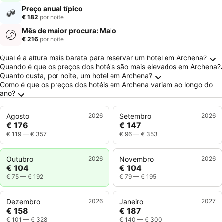
Preço anual típico
€ 182
por noite
Mês de maior procura: Maio
€ 216
por noite
Perguntas Frequentes sobre Archena
Qual é a altura mais barata para reservar um hotel em Archena?
Quando é que os preços dos hotéis são mais elevados em Archena?
Quanto custa, por noite, um hotel em Archena?
Como é que os preços dos hotéis em Archena variam ao longo do
ano?
Agosto
2026
Setembro
2026
€ 176
€ 147
€ 119
—
€ 357
€ 96
—
€ 353
Outubro
2026
Novembro
2026
€ 104
€ 104
€ 75
—
€ 192
€ 79
—
€ 195
Dezembro
2026
Janeiro
2027
€ 158
€ 187
€ 101
—
€ 328
€ 140
—
€ 300