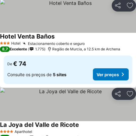
Partilhar
Ad
Hotel Venta Baños
Hotel
Estacionamento coberto e seguro
3 Estrelas
8,7
Excelente
1.775
Região de Murcia, a 12.5 km de Archena
€ 74
De
Consulte os preços de
5 sites
Ver preços
Partilhar
Ad
La Joya del Valle de Ricote
Aparthotel
4 Estrelas