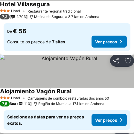
Hotel Villasegura
Hotel
Restaurante regional tradicional
3 Estrelas
7,2
1.703
Molina de Segura, a 8.7 km de Archena
€ 56
De
Consulte os preços de
7 sites
Ver preços
Partilhar
Ad
Alojamiento Vagón Rural
Hotel
Carruagens de comboio restauradas dos anos 50
3 Estrelas
7,5
Boa
110
Região de Murcia, a 17.1 km de Archena
Selecione as datas para ver os preços
Ver preços
exatos.