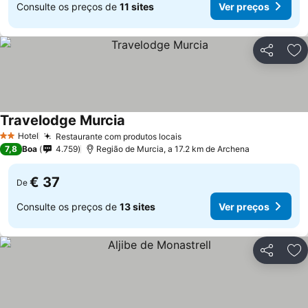
Consulte os preços de
11 sites
Ver preços
Partilhar
Ad
Travelodge Murcia
Hotel
Restaurante com produtos locais
2 Estrelas
7,8
Boa
4.759
Região de Murcia, a 17.2 km de Archena
€ 37
De
Consulte os preços de
13 sites
Ver preços
Partilhar
Ad