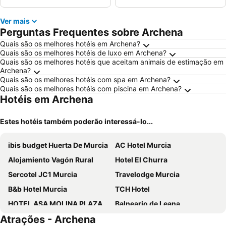
Ver mais
Perguntas Frequentes sobre Archena
Quais são os melhores hotéis em Archena?
Quais são os melhores hotéis de luxo em Archena?
Quais são os melhores hotéis que aceitam animais de estimação em
Archena?
Quais são os melhores hotéis com spa em Archena?
Quais são os melhores hotéis com piscina em Archena?
Hotéis em Archena
Estes hotéis também poderão interessá-lo...
ibis budget Huerta De Murcia
AC Hotel Murcia
Alojamiento Vagón Rural
Hotel El Churra
Sercotel JC1 Murcia
Travelodge Murcia
B&b Hotel Murcia
TCH Hotel
HOTEL ASA MOLINA PLAZA
Balneario de Leana
Atrações - Archena
Sercotel Amistad Murcia
ibis Murcia