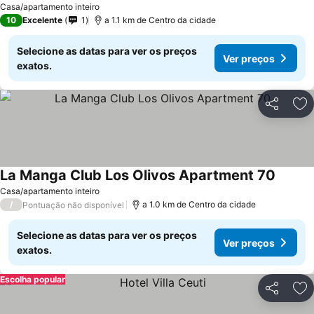
Casa/apartamento inteiro
10
Excelente
1
a 1.1 km de Centro da cidade
Selecione as datas para ver os preços
Ver preços
exatos.
Partilhar
Ad
La Manga Club Los Olivos Apartment 70
Casa/apartamento inteiro
/
a 1.0 km de Centro da cidade
Pontuação não disponível
Selecione as datas para ver os preços
Ver preços
exatos.
Escolha popular
Partilhar
Ad