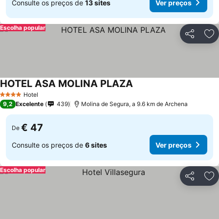
Consulte os preços de
13 sites
Ver preços
Escolha popular
Partilhar
Ad
HOTEL ASA MOLINA PLAZA
Hotel
4 Estrelas
9,2
Excelente
439
Molina de Segura, a 9.6 km de Archena
€ 47
De
Consulte os preços de
6 sites
Ver preços
Escolha popular
Partilhar
Ad