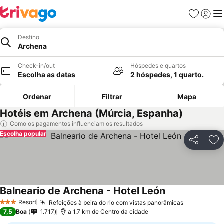
Favoritos
Iniciar
Me
Destino
Archena
Check-in/out
Hóspedes e quartos
Escolha as datas
2 hóspedes, 1 quarto.
Ordenar
Filtrar
Mapa
Hotéis em Archena (Múrcia, Espanha)
Como os pagamentos influenciam os resultados
Escolha popular
Partilhar
Ad
Balneario de Archena - Hotel León
Resort
Refeições à beira do rio com vistas panorâmicas
3 Estrelas
7,5
Boa
1.717
a 1.7 km de Centro da cidade