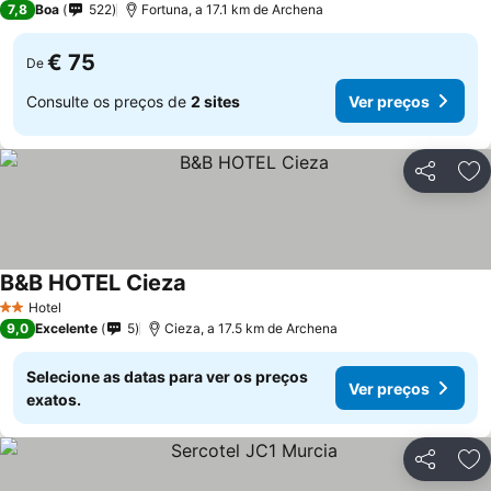
7,8
Boa
522
Fortuna, a 17.1 km de Archena
€ 75
De
Consulte os preços de
2 sites
Ver preços
Partilhar
Ad
B&B HOTEL Cieza
Hotel
2 Estrelas
9,0
Excelente
5
Cieza, a 17.5 km de Archena
Selecione as datas para ver os preços
Ver preços
exatos.
Partilhar
Ad