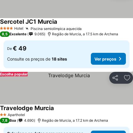
Sercotel JC1 Murcia
Hotel
Piscina semiolímpica aquecida
4 Estrelas
8,5
Excelente
9.065
Região de Murcia, a 17.5 km de Archena
€ 49
De
Consulte os preços de
18 sites
Ver preços
Escolha popular
Partilhar
Ad
Travelodge Murcia
Aparthotel
2 Estrelas
7,8
Boa
4.690
Região de Murcia, a 17.2 km de Archena