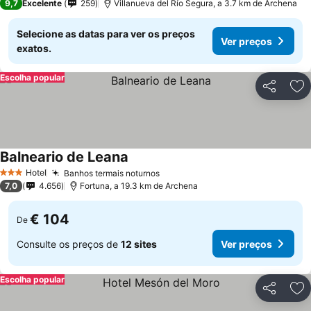
9,7
Excelente
259
Villanueva del Río Segura, a 3.7 km de Archena
Selecione as datas para ver os preços
Ver preços
exatos.
Escolha popular
Partilhar
Ad
Balneario de Leana
Hotel
Banhos termais noturnos
3 Estrelas
7,0
4.656
Fortuna, a 19.3 km de Archena
€ 104
De
Consulte os preços de
12 sites
Ver preços
Escolha popular
Partilhar
Ad