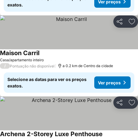
Ver preços
exatos.
Partilhar
Ad
Maison Carril
Casa/apartamento inteiro
/
a 0.2 km de Centro da cidade
Pontuação não disponível
Selecione as datas para ver os preços
Ver preços
exatos.
Partilhar
Ad
Archena 2-Storey Luxe Penthouse