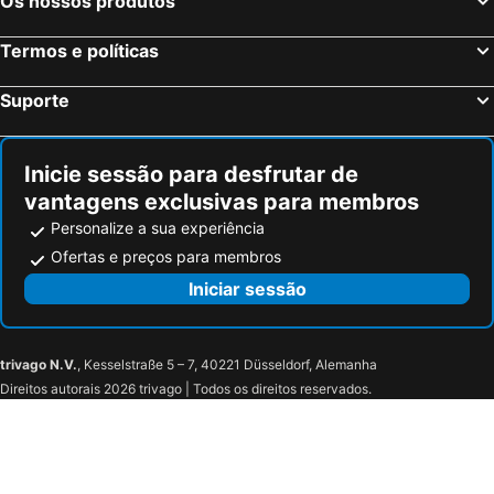
Os nossos produtos
Sevilha, Andaluzia Hotéis
Barcelona, Catalunha Hotéis
Vigo, Galiza Hotéis
Sangenjo, Galiza Hotéis
Termos e políticas
Isla Cristina, Andaluzia Hotéis
Isla Canela, Andaluzia Hotéis
Suporte
Inicie sessão para desfrutar de
vantagens exclusivas para membros
Personalize a sua experiência
Ofertas e preços para membros
Iniciar sessão
trivago N.V.
, Kesselstraße 5 – 7, 40221 Düsseldorf, Alemanha
Direitos autorais 2026 trivago | Todos os direitos reservados.