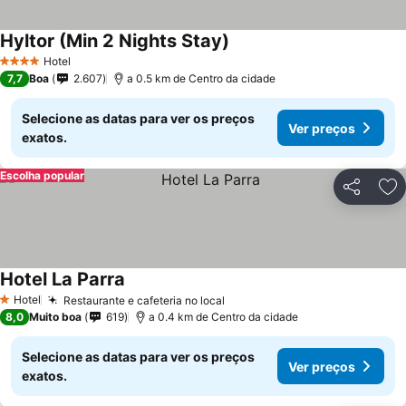
Hyltor (Min 2 Nights Stay)
Hotel
4 Estrelas
7,7
Boa
2.607
a 0.5 km de Centro da cidade
Selecione as datas para ver os preços
Ver preços
exatos.
Escolha popular
Partilhar
Ad
Hotel La Parra
Hotel
Restaurante e cafeteria no local
1 Estrelas
8,0
Muito boa
619
a 0.4 km de Centro da cidade
Selecione as datas para ver os preços
Ver preços
exatos.