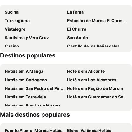
Hotel Villasegura
Casas y Cuevas El Solins
Sucina
La Fama
B&B HOTEL Cieza
Vicente Home
Torreagüera
Estación de Murcia El Carmen
Hotel Balneario De Alceda
Hotel Hyltor
Vistalegre
El Churra
CASA CERCANA LA CASA de LA ALEGRIA
Hotel La Parra
Santísima y Vera Cruz
San Antón
Archybal Apartamentos Turísticos
Hotel Villa Ceuti
Casino
Castillo de los Peñascales
Hotel Mesón del Moro
Hotel Azahar
Destinos populares
Iglesia de San Onofre
Semana Santa
HOTEL ALCAZAR
Altorreal
Fuente Caputa
Hotéis em A Manga
Hotéis em Alicante
Centro Comercial Nueva Condomina
Terra Natura
Hotéis em Cartagena
Hotéis em Los Alcazares
Monasterio de los Jerónimos de San Pedro de la Ñora
Los Baños Romanos
Hotéis em San Pedro del Pinatar
Hotéis em Região de Murcia
Zeneta
Infante Juan Manuel
Hotéis em Torrevieja
Hotéis em Guardamar do Segura
Sangonera la Verde
San José de la Vega
Hotéis em Puerto de Mazarrón
Zarandona
Iglesia del Carmen
Mais destinos populares
Teatro Romea
Casa-Museo Don Pepe Marsilla - Bullas 1900
Fuente Alamo, Múrcia Hotéis
Elche, Valência Hotéis