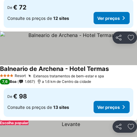
€ 72
De
Consulte os preços de
12 sites
Ver preços
Partilhar
Ad
Balneario de Archena - Hotel Termas
Resort
Extensos tratamentos de bem-estar e spa
4 Estrelas
7,6
Boa
1.667
a 1.6 km de Centro da cidade
€ 98
De
Consulte os preços de
13 sites
Ver preços
Escolha popular
Partilhar
Ad