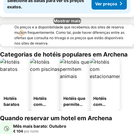
Selecione as datas para ver os preços
Ver preços
exatos.
Mostrar mais
Os preços e a disponibilidade que recebemos dos sites de reserva
mudam frequentemente. Como tal, pode haver diferenças entre as
ofertas que consulta no trivago e os preços que estão disponíveis
nos sites de reserva.
Categorias de hotéis populares em Archena
Hotéis
Hotéis
Hotéis que
Hotéis
baratos
com
permitem
com
piscinas
animais
estaciona
mento
Quando reservar um hotel em Archena
Mês mais barato: Outubro
€ 104
por noite