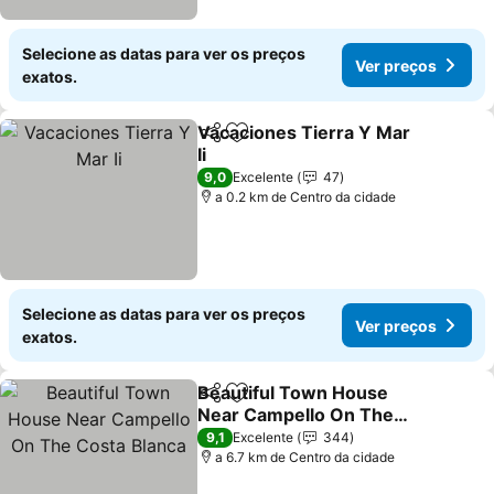
Selecione as datas para ver os preços
Ver preços
exatos.
Vacaciones Tierra Y Mar
Partilhar
Adicionar aos favoritos
Ii
9,0
Excelente
47
a 0.2 km de Centro da cidade
Selecione as datas para ver os preços
Ver preços
exatos.
Beautiful Town House
Partilhar
Adicionar aos favoritos
Near Campello On The
Costa Blanca
9,1
Excelente
344
a 6.7 km de Centro da cidade