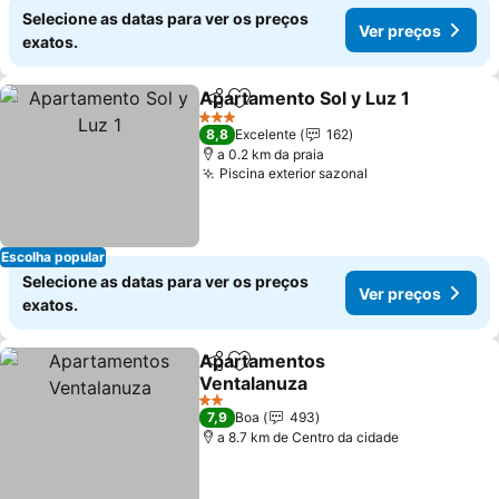
Selecione as datas para ver os preços
Ver preços
exatos.
Apartamento Sol y Luz 1
Partilhar
Adicionar aos favoritos
3 Estrelas
8,8
Excelente
162
a 0.2 km da praia
Piscina exterior sazonal
Escolha popular
Selecione as datas para ver os preços
Ver preços
exatos.
Apartamentos
Partilhar
Adicionar aos favoritos
Ventalanuza
2 Estrelas
7,9
Boa
493
a 8.7 km de Centro da cidade