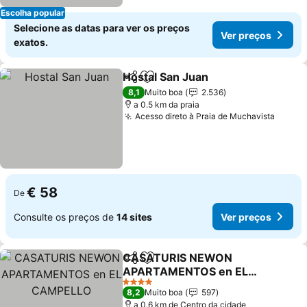
Escolha popular
Selecione as datas para ver os preços
Ver preços
exatos.
Hostal San Juan
Partilhar
Adicionar aos favoritos
8,1
Muito boa
2.536
a 0.5 km da praia
Acesso direto à Praia de Muchavista
€ 58
De
Consulte os preços de
14 sites
Ver preços
CASATURIS NEWON
Partilhar
Adicionar aos favoritos
APARTAMENTOS en EL
CAMPELLO
4 Estrelas
8,2
Muito boa
597
a 0.6 km de Centro da cidade