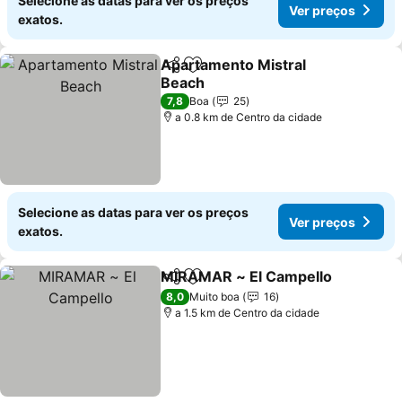
Selecione as datas para ver os preços
Ver preços
exatos.
Apartamento Mistral
Partilhar
Adicionar aos favoritos
Beach
7,8
Boa
25
a 0.8 km de Centro da cidade
Selecione as datas para ver os preços
Ver preços
exatos.
MIRAMAR ~ El Campello
Partilhar
Adicionar aos favoritos
8,0
Muito boa
16
a 1.5 km de Centro da cidade