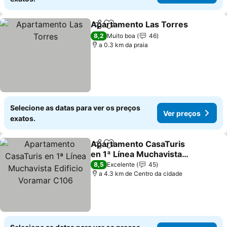
Apartamento Las Torres
Partilhar
Adicionar aos favoritos
8,2
Muito boa
46
a 0.3 km da praia
Selecione as datas para ver os preços
Ver preços
exatos.
Apartamento CasaTuris
Partilhar
Adicionar aos favoritos
en 1ª Línea Muchavista
Edificio Voramar C106
8,5
Excelente
45
a 4.3 km de Centro da cidade