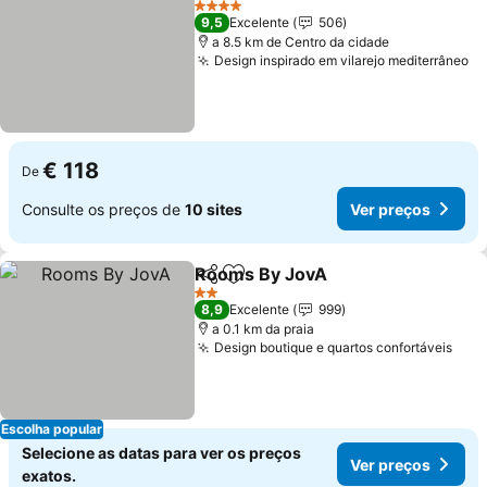
4 Estrelas
9,5
Excelente
506
a 8.5 km de Centro da cidade
Design inspirado em vilarejo mediterrâneo
€ 118
De
Consulte os preços de
10 sites
Ver preços
Rooms By JovA
Partilhar
Adicionar aos favoritos
2 Estrelas
8,9
Excelente
999
a 0.1 km da praia
Design boutique e quartos confortáveis
Escolha popular
Selecione as datas para ver os preços
Ver preços
exatos.