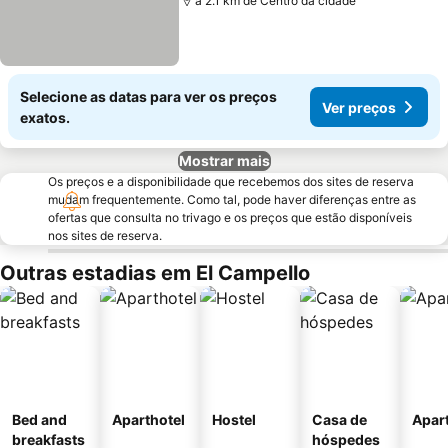
a 2.1 km de Centro da cidade
Selecione as datas para ver os preços
Ver preços
exatos.
Mostrar mais
Os preços e a disponibilidade que recebemos dos sites de reserva
mudam frequentemente. Como tal, pode haver diferenças entre as
ofertas que consulta no trivago e os preços que estão disponíveis
nos sites de reserva.
Outras estadias em El Campello
Bed and
Aparthotel
Hostel
Casa de
Apar
breakfasts
hóspedes