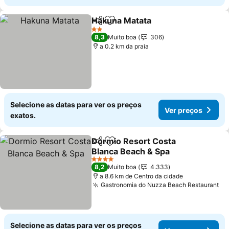
Hakuna Matata
Partilhar
Adicionar aos favoritos
2 Estrelas
8,3
Muito boa
306
a 0.2 km da praia
Selecione as datas para ver os preços
Ver preços
exatos.
Dormio Resort Costa
Partilhar
Adicionar aos favoritos
Blanca Beach & Spa
4 Estrelas
8,2
Muito boa
4.333
a 8.6 km de Centro da cidade
Gastronomia do Nuzza Beach Restaurant
Selecione as datas para ver os preços