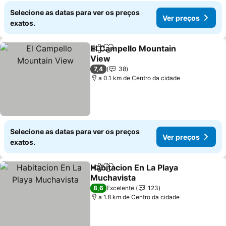
Selecione as datas para ver os preços
Ver preços
exatos.
El Campello Mountain
Partilhar
Adicionar aos favoritos
View
7,4
38
a 0.1 km de Centro da cidade
Selecione as datas para ver os preços
Ver preços
exatos.
Habitacion En La Playa
Partilhar
Adicionar aos favoritos
Muchavista
8,6
Excelente
123
a 1.8 km de Centro da cidade