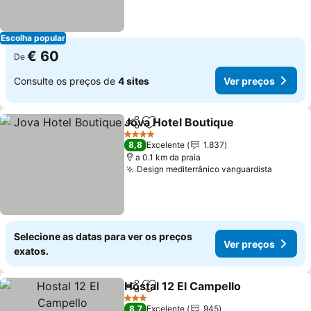
Escolha popular
€ 60
De
Consulte os preços de
4 sites
Ver preços
Jova Hotel Boutique
Partilhar
Adicionar aos favoritos
4 Estrelas
8,8
Excelente
1.837
a 0.1 km da praia
Design mediterrânico vanguardista
Selecione as datas para ver os preços
Ver preços
exatos.
Hostal 12 El Campello
Partilhar
Adicionar aos favoritos
3 Estrelas
8,7
Excelente
945