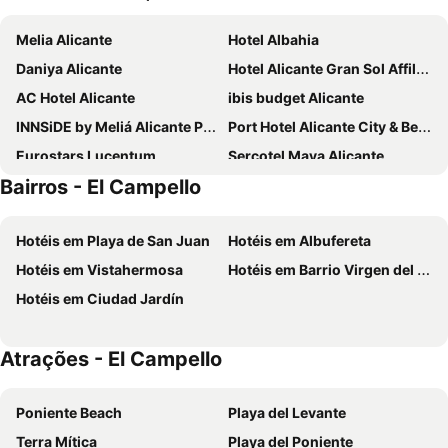
Melia Alicante
Hotel Albahia
Daniya Alicante
Hotel Alicante Gran Sol Affiliated by Meliá
AC Hotel Alicante
ibis budget Alicante
INNSiDE by Meliá Alicante Porta Maris
Port Hotel Alicante City & Beach
Eurostars Lucentum
Sercotel Maya Alicante
Bairros - El Campello
B&B HOTEL Alicante
Eurostars Centrum Alicante
NH Alicante
Hotel Castilla Alicante
Hotéis em Playa de San Juan
Hotéis em Albufereta
Hotel Boutique Calas de Alicante
Hotel La Milagrosa
Hotéis em Vistahermosa
Hotéis em Barrio Virgen del Carmen
Occidental Alicante
Hotel Bonalba Alicante
Hotéis em Ciudad Jardín
Travelodge Alicante Puerto
ibis Alicante
Hospedium Hotel Abril
Hotel Leuka
Atrações - El Campello
Bypillow Paseo
Tandem Pórtico Alicante
Hotel Allon Mediterrania
Eurostars Mediterranea Plaza
Poniente Beach
Playa del Levante
Hotel Almirante
Hotel Serawa Alicante
Terra Mítica
Playa del Poniente
El Plantío Golf Resort
B&B HOTEL Alicante Centro