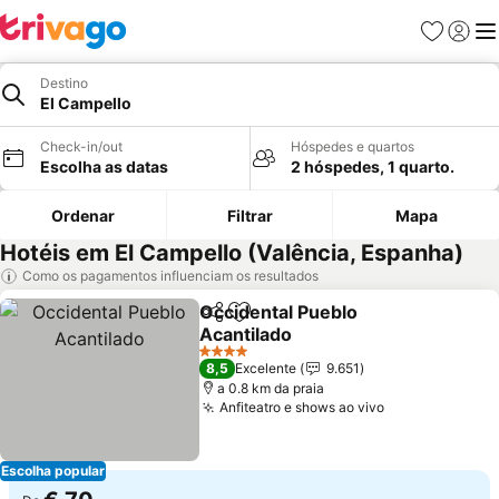
Favoritos
Iniciar
Me
Destino
El Campello
Check-in/out
Hóspedes e quartos
Escolha as datas
2 hóspedes, 1 quarto.
Ordenar
Filtrar
Mapa
Hotéis em El Campello (Valência, Espanha)
Como os pagamentos influenciam os resultados
Occidental Pueblo
Partilhar
Adicionar aos favoritos
Acantilado
4 Estrelas
8,5
Excelente
9.651
a 0.8 km da praia
Anfiteatro e shows ao vivo
Escolha popular