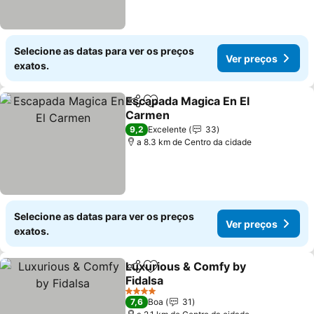
Selecione as datas para ver os preços
Ver preços
exatos.
Escapada Magica En El
Partilhar
Adicionar aos favoritos
Carmen
9,2
Excelente
33
a 8.3 km de Centro da cidade
Selecione as datas para ver os preços
Ver preços
exatos.
Luxurious & Comfy by
Partilhar
Adicionar aos favoritos
Fidalsa
4 Estrelas
7,6
Boa
31