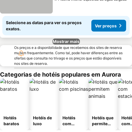
Selecione as datas para ver os preços
Ver preços
exatos.
Mostrar mais
Os preços e a disponibilidade que recebemos dos sites de reserva
mudam frequentemente. Como tal, pode haver diferenças entre as
ofertas que consulta no trivago e os preços que estão disponíveis
nos sites de reserva.
Categorias de hotéis populares em Aurora
Hotéis
Hotéis de
Hotéis
Hotéis que
Hoté
baratos
luxo
com
permitem
com
piscinas
animais
esta