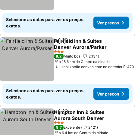
Selecione as datas para ver os preços
Ver preços
exatos.
Fairfield Inn & Suites
Partilhar
Adicionar aos favoritos
Denver Aurora/Parker
3 Estrelas
8,2
Muito boa
2.134
a 18.6 km de Centro da cidade
Localização conveniente no corredor E-470
Selecione as datas para ver os preços
Ver preços
exatos.
Hampton Inn & Suites
Partilhar
Adicionar aos favoritos
Aurora South Denver
3 Estrelas
8,7
Excelente
2.121
a 6.4 km de Centro da cidade