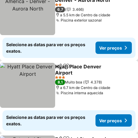
Denver - Aurora North
2 Estrelas
6,7
3.466
a 5.5 km de Centro da cidade
Piscina exterior sazonal
Selecione as datas para ver os preços
Ver preços
exatos.
Hyatt Place Denver
Partilhar
Adicionar aos favoritos
Airport
3 Estrelas
8,1
Muito boa
4.378
a 6.7 km de Centro da cidade
Piscina interna aquecida
Selecione as datas para ver os preços
Ver preços
exatos.