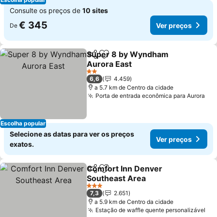
Consulte os preços de
10 sites
€ 345
Ver preços
De
Super 8 by Wyndham
Partilhar
Adicionar aos favoritos
Aurora East
2 Estrelas
6,6
4.459
a 5.7 km de Centro da cidade
Porta de entrada econômica para Aurora
Escolha popular
Selecione as datas para ver os preços
Ver preços
exatos.
Comfort Inn Denver
Partilhar
Adicionar aos favoritos
Southeast Area
3 Estrelas
7,3
2.651
a 5.9 km de Centro da cidade
Estação de waffle quente personalizável