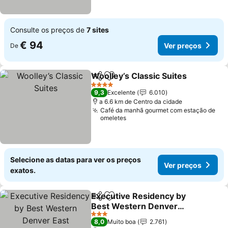
Consulte os preços de
7 sites
€ 94
Ver preços
De
Woolley’s Classic Suites
Partilhar
Adicionar aos favoritos
4 Estrelas
9,3
Excelente
6.010
a 6.6 km de Centro da cidade
Café da manhã gourmet com estação de
omeletes
Selecione as datas para ver os preços
Ver preços
exatos.
Executive Residency by
Partilhar
Adicionar aos favoritos
Best Western Denver
East
3 Estrelas
8,0
Muito boa
2.761