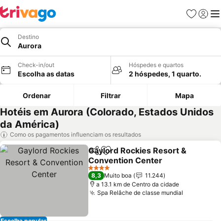
Favoritos
Iniciar
Me
Destino
Aurora
Check-in/out
Hóspedes e quartos
Escolha as datas
2 hóspedes, 1 quarto.
Ordenar
Filtrar
Mapa
Hotéis em Aurora (Colorado, Estados Unidos
da América)
Como os pagamentos influenciam os resultados
Gaylord Rockies Resort &
Partilhar
Adicionar aos favoritos
Convention Center
4 Estrelas
8,3
Muito boa
11.244
a 13.1 km de Centro da cidade
Spa Relâche de classe mundial
Escolha popular