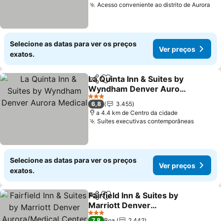
Acesso conveniente ao distrito de Aurora
Selecione as datas para ver os preços
Ver preços
exatos.
La Quinta Inn & Suites by
Partilhar
Adicionar aos favoritos
Wyndham Denver Aurora
Medical
3 Estrelas
6,8
3.455
a 4.4 km de Centro da cidade
Suítes executivas contemporâneas
Selecione as datas para ver os preços
Ver preços
exatos.
Fairfield Inn & Suites by
Partilhar
Adicionar aos favoritos
Marriott Denver
Aurora/Medical Center
3 Estrelas
7,8
Boa
2.442