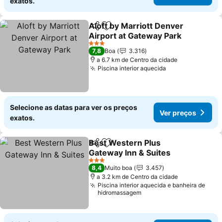
exatos.
Aloft by Marriott Denver
Partilhar
Adicionar aos favoritos
Airport at Gateway Park
3 Estrelas
7,8
Boa
3.316
a 6.7 km de Centro da cidade
Piscina interior aquecida
Selecione as datas para ver os preços
Ver preços
exatos.
Best Western Plus
Partilhar
Adicionar aos favoritos
Gateway Inn & Suites
3 Estrelas
8,4
Muito boa
3.457
a 3.2 km de Centro da cidade
Piscina interior aquecida e banheira de
hidromassagem