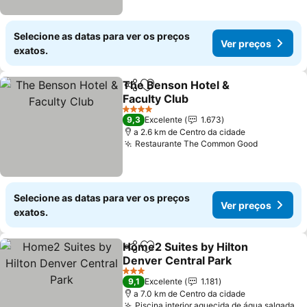
Selecione as datas para ver os preços
Ver preços
exatos.
The Benson Hotel &
Partilhar
Adicionar aos favoritos
Faculty Club
4 Estrelas
9,3
Excelente
1.673
a 2.6 km de Centro da cidade
Restaurante The Common Good
Selecione as datas para ver os preços
Ver preços
exatos.
Home2 Suites by Hilton
Partilhar
Adicionar aos favoritos
Denver Central Park
3 Estrelas
9,1
Excelente
1.181
a 7.0 km de Centro da cidade
Piscina interior aquecida de água salgada