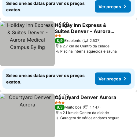
Selecione as datas para ver os preços
Ver preços
exatos.
Holiday Inn Express &
Partilhar
Adicionar aos favoritos
Suites Denver - Aurora
Medical Campus By Ihg
2 Estrelas
8,9
Excelente
2.537
a 2.7 km de Centro da cidade
Piscina interna aquecida e sauna
Selecione as datas para ver os preços
Ver preços
exatos.
Courtyard Denver Aurora
Partilhar
Adicionar aos favoritos
3 Estrelas
8,3
Muito boa
1.447
a 2.1 km de Centro da cidade
Garagem de vários andares segura