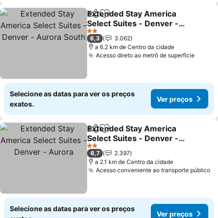
Extended Stay America
Partilhar
Adicionar aos favoritos
Select Suites - Denver -
Aurora South
2 Estrelas
6,3
3.062
a 6.2 km de Centro da cidade
Acesso direto ao metrô de superfície
Selecione as datas para ver os preços
Ver preços
exatos.
Extended Stay America
Partilhar
Adicionar aos favoritos
Select Suites - Denver -
Aurora
2 Estrelas
6,7
2.397
a 2.1 km de Centro da cidade
Acesso conveniente ao transporte público
Selecione as datas para ver os preços
Ver preços