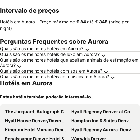
ment
Intervalo de preços
Hotéis em Aurora -
Preço máximo
de
‎€ 84
até
‎€ 345
(price per
night)
Perguntas Frequentes sobre Aurora
Quais são os melhores hotéis em Aurora?
Quais são os melhores hotéis de luxo em Aurora?
Quais são os melhores hotéis que aceitam animais de estimação em
Aurora?
Quais são os melhores hotéis com spa em Aurora?
Quais são os melhores hotéis com piscina em Aurora?
Hotéis em Aurora
Estes hotéis também poderão interessá-lo...
The Jacquard, Autograph Collection
Hyatt Regency Denver at Colorado Convention Center
Hyatt House Denver/Downtown
Hampton Inn & Suites Denver Downtown-Convention Center
Kimpton Hotel Monaco Denver By Ihg
Hyatt Regency Aurora-Denver Conference Center
Renaissance Denver Hotel & Conference Center
Warwick Denver