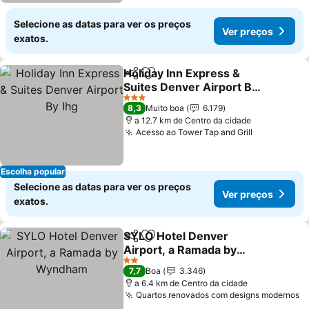
Selecione as datas para ver os preços
Ver preços
exatos.
Holiday Inn Express &
Partilhar
Adicionar aos favoritos
Suites Denver Airport By
Ihg
3 Estrelas
8,3
Muito boa
6.179
a 12.7 km de Centro da cidade
Acesso ao Tower Tap and Grill
Escolha popular
Selecione as datas para ver os preços
Ver preços
exatos.
SYLO Hotel Denver
Partilhar
Adicionar aos favoritos
Airport, a Ramada by
Wyndham
2 Estrelas
7,7
Boa
3.346
a 6.4 km de Centro da cidade
Quartos renovados com designs modernos