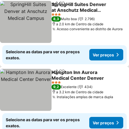
SpringHill Suites Denver
Partilhar
Adicionar aos favoritos
at Anschutz Medical
Campus
3 Estrelas
8,3
Muito boa
2.796
a 2.0 km de Centro da cidade
Acesso conveniente ao distrito de Aurora
Selecione as datas para ver os preços
Ver preços
exatos.
Hampton Inn Aurora
Partilhar
Adicionar aos favoritos
Medical Center Denver
3 Estrelas
9,2
Excelente
434
a 3.2 km de Centro da cidade
Instalações amplas de marca dupla
Selecione as datas para ver os preços
Ver preços
exatos.