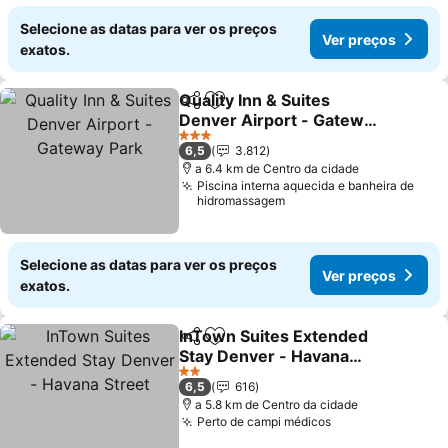
Selecione as datas para ver os preços
Ver preços
exatos.
Quality Inn & Suites
Partilhar
Adicionar aos favoritos
Denver Airport - Gateway
Park
3 Estrelas
6,5
3.812
a 6.4 km de Centro da cidade
Piscina interna aquecida e banheira de
hidromassagem
Selecione as datas para ver os preços
Ver preços
exatos.
InTown Suites Extended
Partilhar
Adicionar aos favoritos
Stay Denver - Havana
Street
2 Estrelas
6,5
616
a 5.8 km de Centro da cidade
Perto de campi médicos