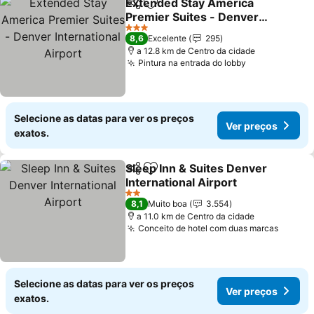
Extended Stay America
Partilhar
Adicionar aos favoritos
Premier Suites - Denver
International Airport
3 Estrelas
8,6
Excelente
295
a 12.8 km de Centro da cidade
Pintura na entrada do lobby
Selecione as datas para ver os preços
Ver preços
exatos.
Sleep Inn & Suites Denver
Partilhar
Adicionar aos favoritos
International Airport
2 Estrelas
8,1
Muito boa
3.554
a 11.0 km de Centro da cidade
Conceito de hotel com duas marcas
Selecione as datas para ver os preços
Ver preços
exatos.