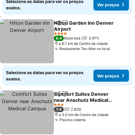
Selecione as datas para ver os preços
Ver preços
exatos.
Hilton Garden Inn Denver
Partilhar
Adicionar aos favoritos
Airport
4 Estrelas
8,4
Muito boa
3.971
a 6.7 km de Centro da cidade
Restaurante Tex-Mex no local
Selecione as datas para ver os preços
Ver preços
exatos.
Comfort Suites Denver
Partilhar
Adicionar aos favoritos
near Anschutz Medical
Campus
3 Estrelas
7,4
2.825
a 3.0 km de Centro da cidade
Piscina coberta