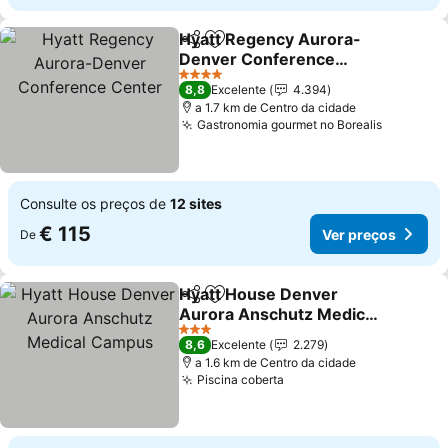
Hyatt Regency Aurora-
Partilhar
Adicionar aos favoritos
Denver Conference
Center
4 Estrelas
8,8
Excelente
4.394
a 1.7 km de Centro da cidade
Gastronomia gourmet no Borealis
Consulte os preços de
12 sites
€ 115
Ver preços
De
Hyatt House Denver
Partilhar
Adicionar aos favoritos
Aurora Anschutz Medical
Campus
3 Estrelas
8,6
Excelente
2.279
a 1.6 km de Centro da cidade
Piscina coberta