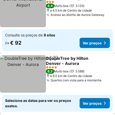
3 Estrelas
8,4
Muito boa
3.135
a 6.5 km de Centro da cidade
Acesso ao distrito de Aurora Gateway
Consulte os preços de
9 sites
€ 92
Ver preços
De
DoubleTree by Hilton
Partilhar
Adicionar aos favoritos
Denver - Aurora
4 Estrelas
8,2
Muito boa
5.588
a 6.0 km de Centro da cidade
Quartos com vista para a montanha
Selecione as datas para ver os preços
Ver preços
exatos.