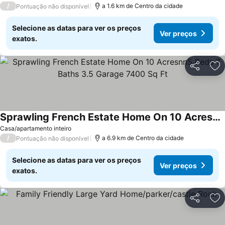
/
a 1.6 km de Centro da cidade
Pontuação não disponível
Selecione as datas para ver os preços
Ver preços
exatos.
Partilhar
Ad
Sprawling French Estate Home On 10 Acresnn5 Beds 7 Baths 3.5 Garage 7400 Sq Ft
Ver preços
Casa/apartamento inteiro
/
a 6.9 km de Centro da cidade
Pontuação não disponível
Selecione as datas para ver os preços
Ver preços
exatos.
Partilhar
Ad