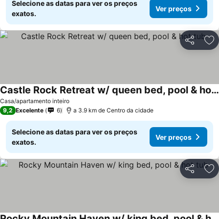
Selecione as datas para ver os preços
Ver preços
exatos.
Partilhar
Ad
Castle Rock Retreat w/ queen bed, pool & hot tub
Ver preços
Casa/apartamento inteiro
9,2
Excelente
6
a 3.9 km de Centro da cidade
Selecione as datas para ver os preços
Ver preços
exatos.
Partilhar
Ad
Rocky Mountain Haven w/ king bed, pool & hot tub