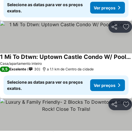
Selecione as datas para ver os preços
Ver preços
exatos.
Partilhar
Ad
1 Mi To Dtwn: Uptown Castle Condo W/ Pool Access
Ver preços
Casa/apartamento inteiro
9,5
Excelente
30
a 1.1 km de Centro da cidade
Selecione as datas para ver os preços
Ver preços
exatos.
Partilhar
Ad