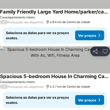
Family Friendly Large Yard Home/parker/castle Rock
Ver preços
Casa/apartamento inteiro
/
a 8.4 km de Centro da cidade
Pontuação não disponível
Selecione as datas para ver os preços
Ver preços
exatos.
Partilhar
Ad
Spacious 5-bedroom House In Charming Castle Rock With Ac, Wifi, Fitness Area
Ver preços
Casa/apartamento inteiro
/
a 3.7 km de Centro da cidade
Pontuação não disponível
Selecione as datas para ver os preços
Ver preços
exatos.