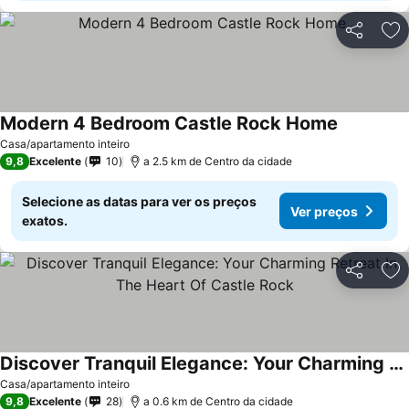
Partilhar
Ad
Modern 4 Bedroom Castle Rock Home
Ver preço
Casa/apartamento inteiro
9,8
Excelente
10
a 2.5 km de Centro da cidade
Selecione as datas para ver os preços
Ver preços
exatos.
Partilhar
Ad
Discover Tranquil Elegance: Your Charming Retreat In The Heart Of Castle Rock
Ver preços
Casa/apartamento inteiro
9,8
Excelente
28
a 0.6 km de Centro da cidade