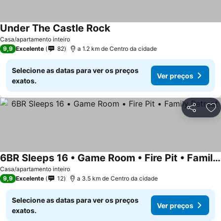
Under The Castle Rock
Ver preços
Casa/apartamento inteiro
9,9
Excelente
82
a 1.2 km de Centro da cidade
Selecione as datas para ver os preços
Ver preços
exatos.
Partilhar
Ad
6BR Sleeps 16 • Game Room • Fire Pit • Family Retreat
Ver preços
Casa/apartamento inteiro
9,9
Excelente
12
a 3.5 km de Centro da cidade
Selecione as datas para ver os preços
Ver preços
exatos.