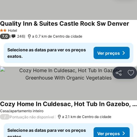
Quality Inn & Suites Castle Rock Sw Denver
Ver
Hotel
2 Estrelas
7,0
246
a 0.7 km de Centro da cidade
Selecione as datas para ver os preços
Ver preços
exatos.
Partilhar
Ad
Cozy Home In Culdesac, Hot Tub In Gazebo, Greenhouse With Organic Vegetables
Ver preços
Casa/apartamento inteiro
/
a 2.1 km de Centro da cidade
Pontuação não disponível
Selecione as datas para ver os preços
Ver preços
exatos.