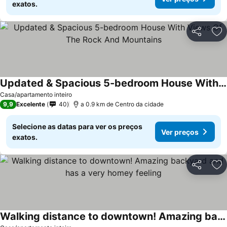
exatos.
Partilhar
Ad
Updated & Spacious 5-bedroom House With Views Of The Rock And Mountains
Ver preços
Casa/apartamento inteiro
9,9
Excelente
40
a 0.9 km de Centro da cidade
Selecione as datas para ver os preços
Ver preços
exatos.
Partilhar
Ad
Walking distance to downtown! Amazing backyard and has a very homey feeling