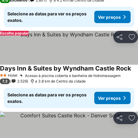
9,0
Excelente
2.801
a 4.2 km de Centro da cidade
Selecione as datas para ver os preços
Ver preços
exatos.
Escolha popular
Partilhar
Ad
Days Inn & Suites by Wyndham Castle Rock
Ve
Hotel
Acesso à piscina coberta e banheira de hidromassagem
Ver pre
2 Estrelas
7,2
2.529
a 3.8 km de Centro da cidade
Selecione as datas para ver os preços
Ver preços
exatos.
Partilhar
Ad