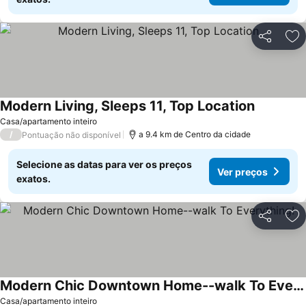
Partilhar
Ad
Modern Living, Sleeps 11, Top Location
Ver preço
Casa/apartamento inteiro
/
a 9.4 km de Centro da cidade
Pontuação não disponível
Selecione as datas para ver os preços
Ver preços
exatos.
Partilhar
Ad
Modern Chic Downtown Home--walk To Everything!
Ver preços
Casa/apartamento inteiro