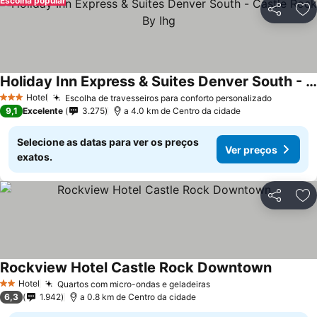
Escolha popular
Partilhar
Ad
Holiday Inn Express & Suites Denver South - Castle Rock By Ihg
Ver preços
Hotel
Escolha de travesseiros para conforto personalizado
Ver pre
3 Estrelas
9,1
Excelente
3.275
a 4.0 km de Centro da cidade
Selecione as datas para ver os preços
Ver preços
exatos.
Partilhar
Ad
Rockview Hotel Castle Rock Downtown
Ver pre
Hotel
Quartos com micro-ondas e geladeiras
Ver preços
2 Estrelas
6,3
1.942
a 0.8 km de Centro da cidade