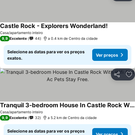
Castle Rock - Explorers Wonderland!
Ver preços
Casa/apartamento inteiro
9,9
Excelente
44
a 0.4 km de Centro da cidade
Selecione as datas para ver os preços
Ver preços
exatos.
Partilhar
Ad
Tranquil 3-bedroom House In Castle Rock With Wifi And Ac Pets Stay Free.
Ver preços
Casa/apartamento inteiro
9,9
Excelente
32
a 5.2 km de Centro da cidade
Selecione as datas para ver os preços
Ver preços