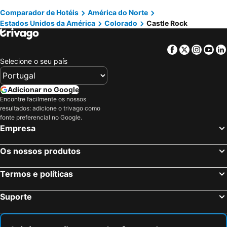
Comparador de Hotéis
América do Norte
Nova Iorque, Nova York Hotéis
Miami Beach, Flórida Hotéis
Estados Unidos da América
Colorado
Castle Rock
Orlando, Flórida Hotéis
Miami, Flórida Hotéis
Las Vegas, Nevada Hotéis
Los Angeles, Califórnia Hotéis
Facebook
Twitter
Insta
Yo
Chicago, Ilinóis Hotéis
Lake Buena Vista, Flórida Hotéis
Selecione o seu país
Boston, Massachusetts Hotéis
Adicionar no Google
Encontre facilmente os nossos
resultados: adicione o trivago como
fonte preferencial no Google.
Empresa
Os nossos produtos
Termos e políticas
Suporte