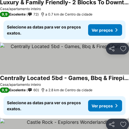
Luxury & Family Friendly- 2 Blocks To Downtown Castle Rock! Close To Trails!
Ver preços
Casa/apartamento inteiro
9,9
Excelente
72
a 0.7 km de Centro da cidade
Selecione as datas para ver os preços
Ver preços
exatos.
Partilhar
Ad
Centrally Located 5bd - Games, Bbq & Firepit Patio
Ver preços
Casa/apartamento inteiro
9,9
Excelente
60
a 2.8 km de Centro da cidade
Selecione as datas para ver os preços
Ver preços
exatos.
Partilhar
Ad