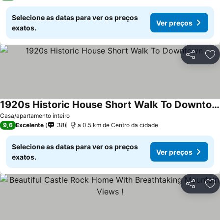
Selecione as datas para ver os preços
Ver preços
exatos.
Partilhar
Ad
1920s Historic House Short Walk To Downtown
Ver preços
Casa/apartamento inteiro
9,6
Excelente
38
a 0.5 km de Centro da cidade
Selecione as datas para ver os preços
Ver preços
exatos.
Partilhar
Ad