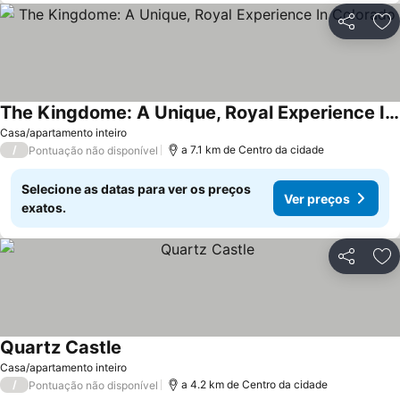
Partilhar
Ad
The Kingdome: A Unique, Royal Experience In Colorado
Ver preços
Casa/apartamento inteiro
/
a 7.1 km de Centro da cidade
Pontuação não disponível
Selecione as datas para ver os preços
Ver preços
exatos.
Partilhar
Ad
Quartz Castle
Ver preços
Casa/apartamento inteiro
/
a 4.2 km de Centro da cidade
Pontuação não disponível