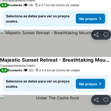
Ver preços
Casa/apartamento inteiro
9,9
Excelente
18
a 0.7 km de Centro da cidade
Selecione as datas para ver os preços
Ver preços
exatos.
Partilhar
Ad
Majestic Sunset Retreat - Breathtaking Mountain Views!
Ver preços
Casa/apartamento inteiro
9,9
Excelente
20
a 2.4 km de Centro da cidade
Selecione as datas para ver os preços
Ver preços
exatos.
Partilhar
Ad