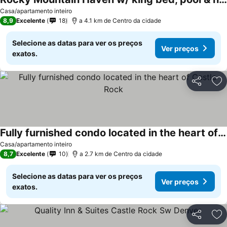
Ver preços
Casa/apartamento inteiro
8,9
Excelente
18
a 4.1 km de Centro da cidade
Selecione as datas para ver os preços
Ver preços
exatos.
Partilhar
Ad
Fully furnished condo located in the heart of Castle Rock
Ver preços
Casa/apartamento inteiro
8,7
Excelente
10
a 2.7 km de Centro da cidade
Selecione as datas para ver os preços
Ver preços
exatos.
Partilhar
Ad