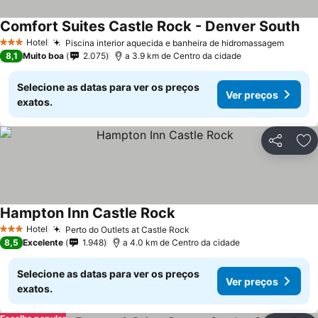
Comfort Suites Castle Rock - Denver South
Ver
Hotel
Piscina interior aquecida e banheira de hidromassagem
Ver p
3 Estrelas
8,1
Muito boa
2.075
a 3.9 km de Centro da cidade
Selecione as datas para ver os preços
Ver preços
exatos.
Partilhar
Ad
Hampton Inn Castle Rock
Ver preços
Hotel
Perto do Outlets at Castle Rock
Ver preços
3 Estrelas
8,5
Excelente
1.948
a 4.0 km de Centro da cidade
Selecione as datas para ver os preços
Ver preços
exatos.