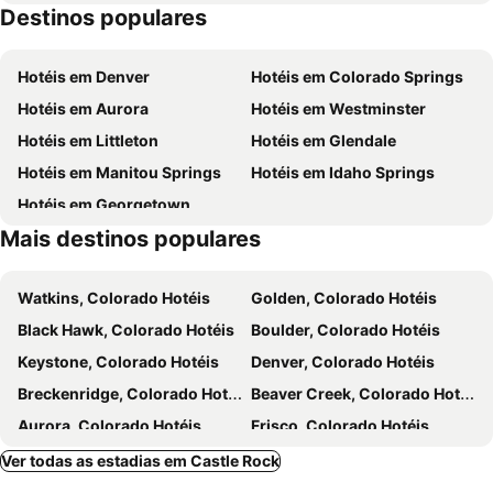
Destinos populares
South Broadway Christian Church
AIA NATIONAL CONVENTION
Denver March Pow Wow
CEDIA EXPO
Hotéis em Denver
Hotéis em Colorado Springs
Hotéis em Aurora
Hotéis em Westminster
Hotéis em Littleton
Hotéis em Glendale
Hotéis em Manitou Springs
Hotéis em Idaho Springs
Hotéis em Georgetown
Mais destinos populares
Watkins, Colorado Hotéis
Golden, Colorado Hotéis
Black Hawk, Colorado Hotéis
Boulder, Colorado Hotéis
Keystone, Colorado Hotéis
Denver, Colorado Hotéis
Breckenridge, Colorado Hotéis
Beaver Creek, Colorado Hotéis
Aurora, Colorado Hotéis
Frisco, Colorado Hotéis
Vail, Colorado Hotéis
Westminster, Colorado Hotéis
Ver todas as estadias em Castle Rock
Estes Park, Colorado Hotéis
Georgetown, Colorado Hotéis