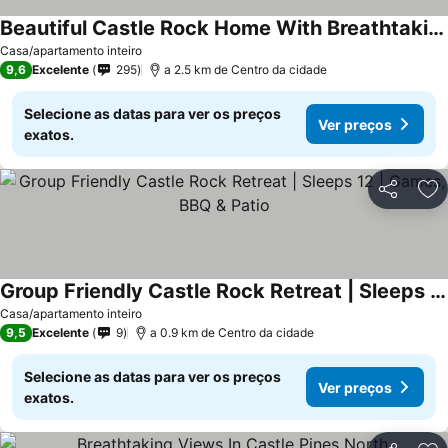
Beautiful Castle Rock Home With Breathtaking Mountain Views !
Ver preços
Casa/apartamento inteiro
9,6
Excelente
295
a 2.5 km de Centro da cidade
Selecione as datas para ver os preços
Ver preços
exatos.
Partilhar
Ad
Group Friendly Castle Rock Retreat | Sleeps 12 | Games, BBQ & Patio
Ver preços
Casa/apartamento inteiro
9,5
Excelente
9
a 0.9 km de Centro da cidade
Selecione as datas para ver os preços
Ver preços
exatos.