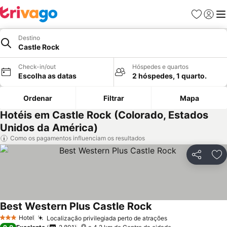
Favoritos
Iniciar
Me
Destino
Castle Rock
Check-in/out
Hóspedes e quartos
Escolha as datas
2 hóspedes, 1 quarto.
Ordenar
Filtrar
Mapa
Hotéis em Castle Rock (Colorado, Estados
Unidos da América)
Como os pagamentos influenciam os resultados
Partilhar
Ad
Best Western Plus Castle Rock
Ver preços
Hotel
Localização privilegiada perto de atrações
Ver preços
3 Estrelas