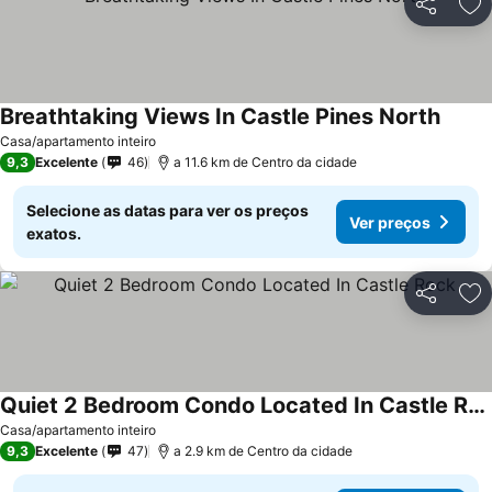
Partilhar
Ad
Breathtaking Views In Castle Pines North
Ver p
Casa/apartamento inteiro
9,3
Excelente
46
a 11.6 km de Centro da cidade
Selecione as datas para ver os preços
Ver preços
exatos.
Partilhar
Ad
Quiet 2 Bedroom Condo Located In Castle Rock
Ver preços
Casa/apartamento inteiro
9,3
Excelente
47
a 2.9 km de Centro da cidade