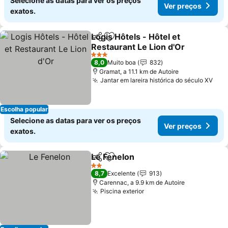
Selecione as datas para ver os preços
Ver preços
exatos.
Logis Hôtels - Hôtel et
Partilhar
Adicionar aos favoritos
Restaurant Le Lion d'Or
Ver preços
3 Estrelas
8,0
Muito boa
832
Gramat, a 11.1 km de Autoire
Jantar em lareira histórica do século XV
Ver
Escolha popular
Selecione as datas para ver os preços
Ver preços
exatos.
Le Fenelon
Partilhar
Adicionar aos favoritos
Ver preços
2 Estrelas
8,7
Excelente
913
Carennac, a 9.9 km de Autoire
Piscina exterior
Ver preços