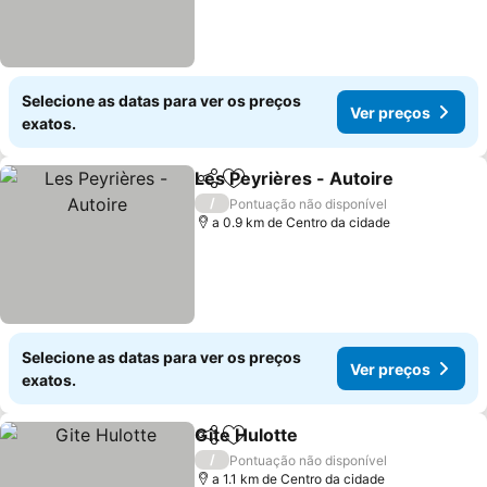
Selecione as datas para ver os preços
Ver preços
exatos.
Les Peyrières - Autoire
Partilhar
Adicionar aos favoritos
Ve
/
Pontuação não disponível
a 0.9 km de Centro da cidade
Selecione as datas para ver os preços
Ver preços
exatos.
Gite Hulotte
Partilhar
Adicionar aos favoritos
Ver preços
/
Pontuação não disponível
a 1.1 km de Centro da cidade