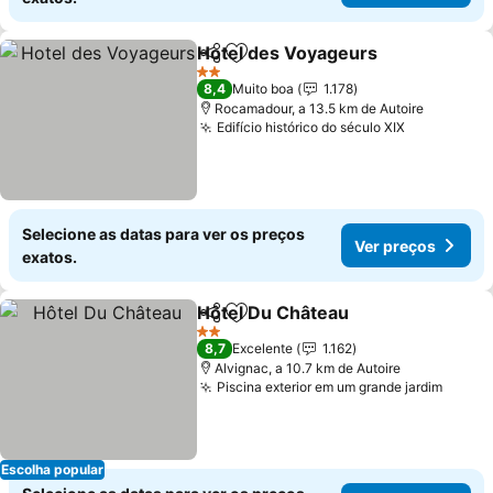
Hotel des Voyageurs
Partilhar
Adicionar aos favoritos
Ver p
2 Estrelas
8,4
Muito boa
1.178
Rocamadour, a 13.5 km de Autoire
Edifício histórico do século XIX
Ver preço
Selecione as datas para ver os preços
Ver preços
exatos.
Hôtel Du Château
Partilhar
Adicionar aos favoritos
Ver preç
2 Estrelas
8,7
Excelente
1.162
Alvignac, a 10.7 km de Autoire
Piscina exterior em um grande jardim
Ver p
Escolha popular