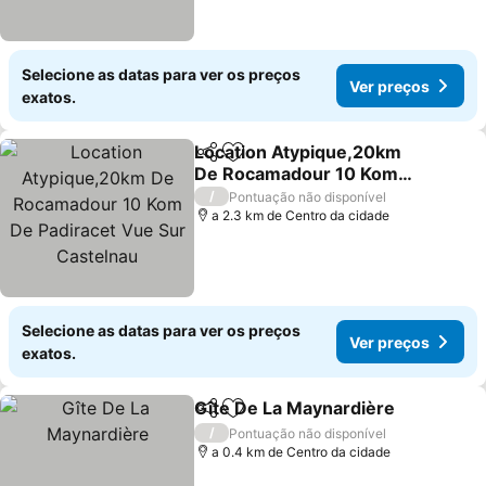
Selecione as datas para ver os preços
Ver preços
exatos.
Location Atypique,20km
Partilhar
Adicionar aos favoritos
De Rocamadour 10 Kom
De Padiracet Vue Sur
Ver preços
/
Pontuação não disponível
Castelnau
a 2.3 km de Centro da cidade
Selecione as datas para ver os preços
Ver preços
exatos.
Gîte De La Maynardière
Partilhar
Adicionar aos favoritos
Ve
/
Pontuação não disponível
a 0.4 km de Centro da cidade