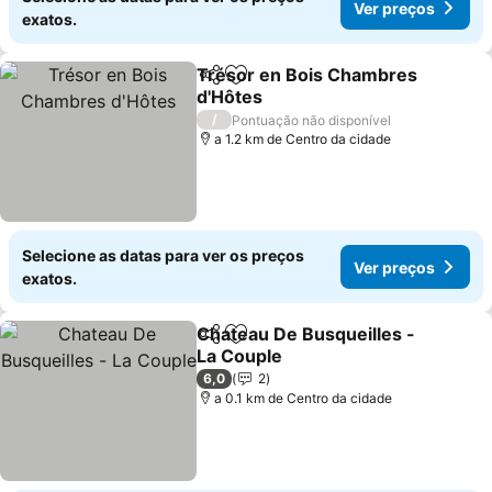
Ver preços
exatos.
Trésor en Bois Chambres
Partilhar
Adicionar aos favoritos
d'Hôtes
Ver preços
/
Pontuação não disponível
a 1.2 km de Centro da cidade
Selecione as datas para ver os preços
Ver preços
exatos.
Chateau De Busqueilles -
Partilhar
Adicionar aos favoritos
La Couple
Ver preços
6,0
2
a 0.1 km de Centro da cidade