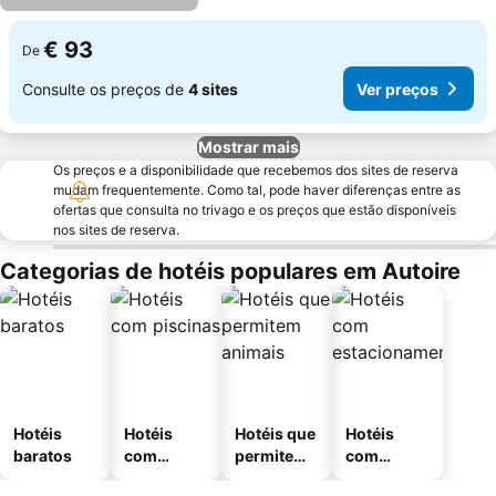
€ 93
De
Consulte os preços de
4 sites
Ver preços
Mostrar mais
Os preços e a disponibilidade que recebemos dos sites de reserva
mudam frequentemente. Como tal, pode haver diferenças entre as
ofertas que consulta no trivago e os preços que estão disponíveis
nos sites de reserva.
Categorias de hotéis populares em Autoire
Hotéis
Hotéis
Hotéis que
Hotéis
baratos
com
permitem
com
piscinas
animais
estaciona