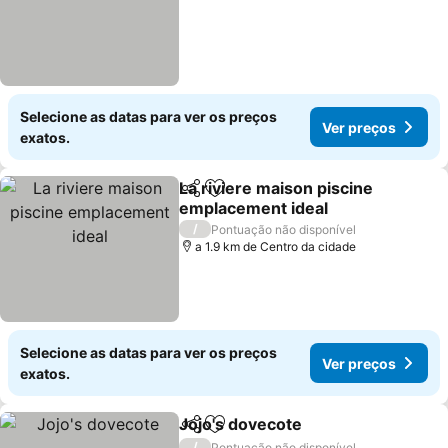
Selecione as datas para ver os preços
Ver preços
exatos.
La riviere maison piscine
Partilhar
Adicionar aos favoritos
emplacement ideal
Ver preços
/
Pontuação não disponível
a 1.9 km de Centro da cidade
Selecione as datas para ver os preços
Ver preços
exatos.
Jojo's dovecote
Partilhar
Adicionar aos favoritos
Ver preços
/
Pontuação não disponível