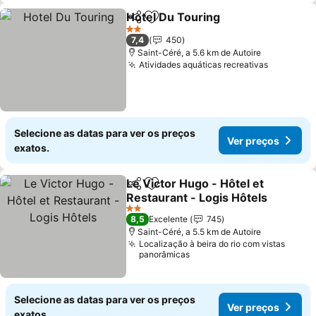
Hotel Du Touring
Partilhar
Adicionar aos favoritos
Ver preç
2 Estrelas
7,4
450
Saint-Céré, a 5.6 km de Autoire
Atividades aquáticas recreativas
Ver preç
Selecione as datas para ver os preços
Ver preços
exatos.
Le Victor Hugo - Hôtel et
Partilhar
Adicionar aos favoritos
Restaurant - Logis Hôtels
Ver preços
2 Estrelas
8,5
Excelente
745
Saint-Céré, a 5.5 km de Autoire
Localização à beira do rio com vistas
panorâmicas
Selecione as datas para ver os preços
Ver preços
exatos.