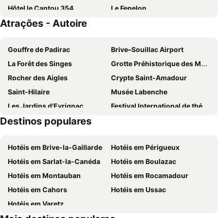
Hôtel le Cantou 354
Le Fenelon
Atrações - Autoire
Le Pigeonnier
Amadour Hôtel
Logis Hotel Bellaroc
Hôtel Les Esclargies
Gouffre de Padirac
Brive–Souillac Airport
Hotel Beau Site - Rocamadour
Relais Amadourien
La Forêt des Singes
Grotte Préhistorique des Merveilles
Les Vieilles Tours
Logis Hôtel Maison Turenne
Rocher des Aigles
Crypte Saint-Amadour
La Terrasse - Teritoria
Saint-Hilaire
Musée Labenche
Les Jardins d'Eyrignac
Festival International de théâtre de rue
Destinos populares
Vieille Ville
Hier un village
Festival des Jeux du Théâtre de Sarlat
Cathédrale St-Sacerdos
Hotéis em Brive-la-Gaillarde
Hotéis em Périgueux
Hotéis em Sarlat-la-Canéda
Hotéis em Boulazac
Hotéis em Montauban
Hotéis em Rocamadour
Hotéis em Cahors
Hotéis em Ussac
Hotéis em Varetz