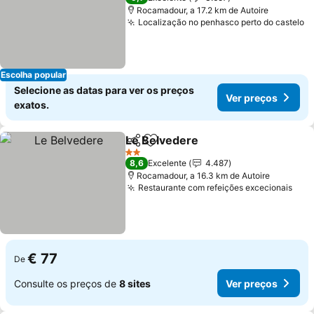
Rocamadour, a 17.2 km de Autoire
Localização no penhasco perto do castelo
V
Escolha popular
Selecione as datas para ver os preços
Ver preços
exatos.
Le Belvedere
Partilhar
Adicionar aos favoritos
Ver preços
2 Estrelas
8,6
Excelente
4.487
Rocamadour, a 16.3 km de Autoire
Restaurante com refeições excecionais
Ver
€ 77
De
Consulte os preços de
8 sites
Ver preços