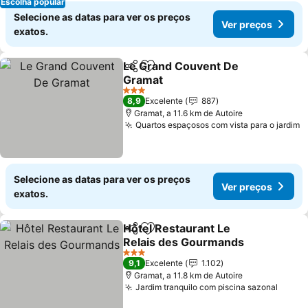
Escolha popular
Selecione as datas para ver os preços
Ver preços
exatos.
Le Grand Couvent De
Partilhar
Adicionar aos favoritos
Gramat
Ver preços
3 Estrelas
8,9
Excelente
887
Gramat, a 11.6 km de Autoire
Quartos espaçosos com vista para o jardim
V
Selecione as datas para ver os preços
Ver preços
exatos.
Hôtel Restaurant Le
Partilhar
Adicionar aos favoritos
Relais des Gourmands
Ver preços
3 Estrelas
9,1
Excelente
1.102
Gramat, a 11.8 km de Autoire
Jardim tranquilo com piscina sazonal
Ver p