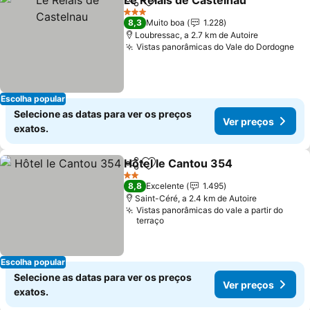
Le Relais de Castelnau
Partilhar
Adicionar aos favoritos
Ver
3 Estrelas
8,3
Muito boa
1.228
Loubressac, a 2.7 km de Autoire
Vistas panorâmicas do Vale do Dordogne
Ve
Escolha popular
Selecione as datas para ver os preços
Ver preços
exatos.
Hôtel le Cantou 354
Partilhar
Adicionar aos favoritos
Ver p
2 Estrelas
8,8
Excelente
1.495
Saint-Céré, a 2.4 km de Autoire
Vistas panorâmicas do vale a partir do
terraço
Escolha popular
Selecione as datas para ver os preços
Ver preços
exatos.