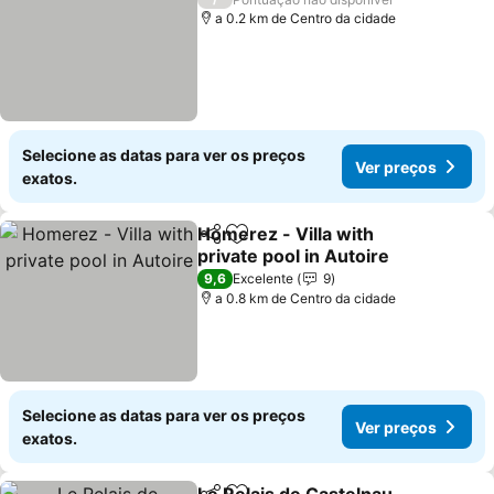
a 0.2 km de Centro da cidade
Selecione as datas para ver os preços
Ver preços
exatos.
Homerez - Villa with
Partilhar
Adicionar aos favoritos
private pool in Autoire
Ver preços
9,6
Excelente
9
a 0.8 km de Centro da cidade
Selecione as datas para ver os preços
Ver preços
exatos.