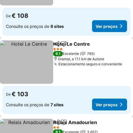
€ 108
De
Consulte os preços de
6 sites
Ver preços
Hotel Le Centre
Partilhar
Adicionar aos favoritos
Ver preço
3 Estrelas
9,1
Excelente
793
Gramat, a 11.1 km de Autoire
Estacionamento seguro e conveniente
Ver 
€ 103
De
Consulte os preços de
7 sites
Ver preços
Relais Amadourien
Partilhar
Adicionar aos favoritos
Ver pre
2 Estrelas
9,1
Excelente
3.657