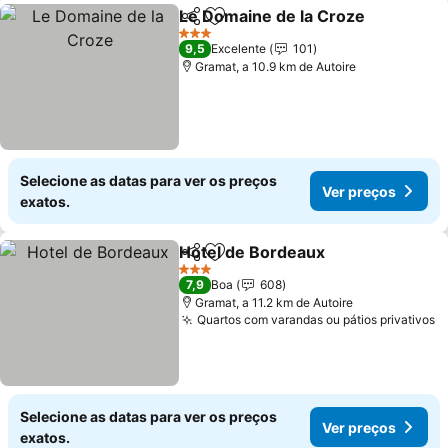
Le Domaine de la Croze
Partilhar
Adicionar aos favoritos
Ve
3 Estrelas
9,5
Excelente
101
Gramat, a 10.9 km de Autoire
Selecione as datas para ver os preços
Ver preços
exatos.
Hotel de Bordeaux
Partilhar
Adicionar aos favoritos
Ver pre
3 Estrelas
7,9
Boa
608
Gramat, a 11.2 km de Autoire
Quartos com varandas ou pátios privativos
V
Selecione as datas para ver os preços
Ver preços
exatos.