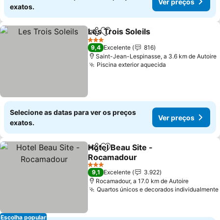
Ver preços
exatos.
Les Trois Soleils
Partilhar
Adicionar aos favoritos
Ver preço
3 Estrelas
9,4
Excelente
816
Saint-Jean-Lespinasse, a 3.6 km de Autoire
Piscina exterior aquecida
Ver preços
Selecione as datas para ver os preços
Ver preços
exatos.
Hotel Beau Site -
Partilhar
Adicionar aos favoritos
Rocamadour
Ver preços
3 Estrelas
9,1
Excelente
3.922
Rocamadour, a 17.0 km de Autoire
Quartos únicos e decorados individualmente
Escolha popular