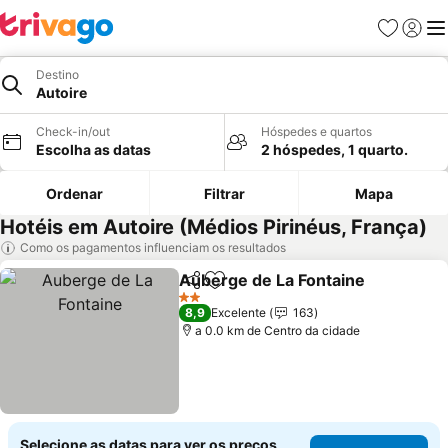
Favoritos
Iniciar
Me
Destino
Autoire
Check-in/out
Hóspedes e quartos
Escolha as datas
2 hóspedes, 1 quarto.
Ordenar
Filtrar
Mapa
Hotéis em Autoire (Médios Pirinéus, França)
Como os pagamentos influenciam os resultados
Auberge de La Fontaine
Partilhar
Adicionar aos favoritos
Ve
2 Estrelas
8,9
Excelente
163
a 0.0 km de Centro da cidade
Selecione as datas para ver os preços