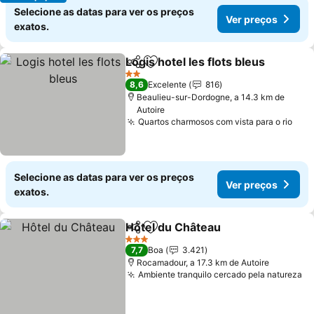
Selecione as datas para ver os preços
Ver preços
exatos.
Logis hotel les flots bleus
Partilhar
Adicionar aos favoritos
2 Estrelas
8,6
Excelente
816
Beaulieu-sur-Dordogne, a 14.3 km de
Autoire
Quartos charmosos com vista para o rio
Ver
Selecione as datas para ver os preços
Ver preços
exatos.
Hôtel du Château
Partilhar
Adicionar aos favoritos
Ver preç
3 Estrelas
7,7
Boa
3.421
Rocamadour, a 17.3 km de Autoire
Ambiente tranquilo cercado pela natureza
Ve