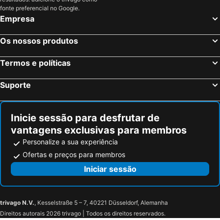
Cahors, Médios Pirinéus Hotéis
Paris, França Hotéis
fonte preferencial no Google.
Empresa
Nice, Provença-Alpes-Costa Azul Hotéis
Coupvray, França Hotéis
Estrasburgo, Alsácia Hotéis
Bordéus, Aquitânia Hotéis
Os nossos produtos
Montévrain, França Hotéis
Serris, França Hotéis
Termos e políticas
Colmar, Alsácia Hotéis
Magny le Hongre, França Hotéis
Suporte
Inicie sessão para desfrutar de
vantagens exclusivas para membros
Personalize a sua experiência
Ofertas e preços para membros
Iniciar sessão
trivago N.V.
, Kesselstraße 5 – 7, 40221 Düsseldorf, Alemanha
Direitos autorais 2026 trivago | Todos os direitos reservados.