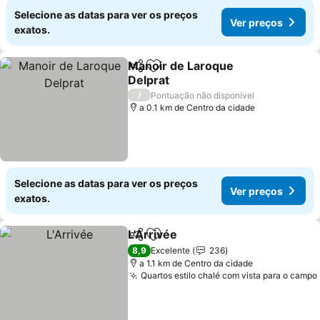
Selecione as datas para ver os preços
Ver preços
exatos.
Manoir de Laroque
Partilhar
Adicionar aos favoritos
Delprat
Ver preços
/
Pontuação não disponível
a 0.1 km de Centro da cidade
Selecione as datas para ver os preços
Ver preços
exatos.
L'Arrivée
Partilhar
Adicionar aos favoritos
Ver preços
8,9
Excelente
236
a 1.1 km de Centro da cidade
Quartos estilo chalé com vista para o campo