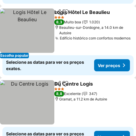
Logis Hôtel Le Beaulieu
Partilhar
Adicionar aos favoritos
Ve
3 Estrelas
8,3
Muito boa
1.020
Beaulieu-sur-Dordogne, a 14.0 km de
Autoire
Edifício histórico com confortos modernos
Ve
Escolha popular
Selecione as datas para ver os preços
Ver preços
exatos.
Du Centre Logis
Partilhar
Adicionar aos favoritos
Ver preço
3 Estrelas
8,8
Excelente
347
Gramat, a 11.2 km de Autoire
Selecione as datas para ver os preços