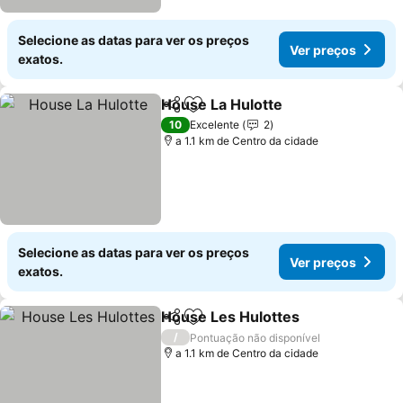
Selecione as datas para ver os preços
Ver preços
exatos.
House La Hulotte
Partilhar
Adicionar aos favoritos
Ver preç
10
Excelente
2
a 1.1 km de Centro da cidade
Selecione as datas para ver os preços
Ver preços
exatos.
House Les Hulottes
Partilhar
Adicionar aos favoritos
Ver pr
/
Pontuação não disponível
a 1.1 km de Centro da cidade