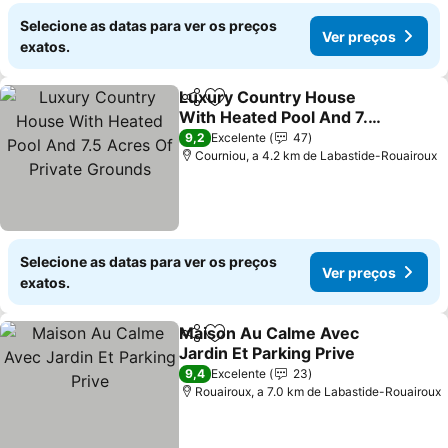
Selecione as datas para ver os preços
Ver preços
exatos.
Luxury Country House
Partilhar
Adicionar aos favoritos
With Heated Pool And 7.5
Acres Of Private Grounds
Ver preços
9,2
Excelente
47
Courniou, a 4.2 km de Labastide-Rouairoux
Selecione as datas para ver os preços
Ver preços
exatos.
Maison Au Calme Avec
Partilhar
Adicionar aos favoritos
Jardin Et Parking Prive
Ver preços
9,4
Excelente
23
Rouairoux, a 7.0 km de Labastide-Rouairoux