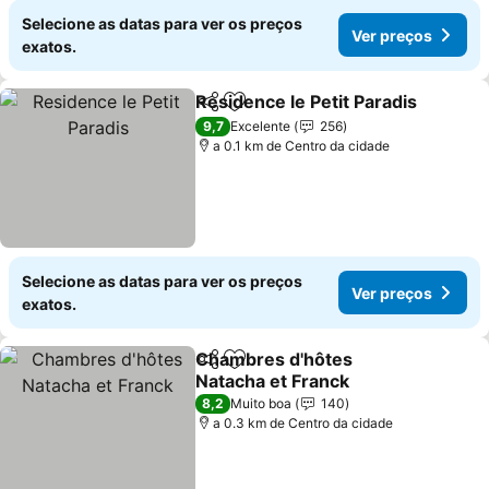
Selecione as datas para ver os preços
Ver preços
exatos.
Residence le Petit Paradis
Partilhar
Adicionar aos favoritos
9,7
Excelente
256
a 0.1 km de Centro da cidade
Selecione as datas para ver os preços
Ver preços
exatos.
Chambres d'hôtes
Partilhar
Adicionar aos favoritos
Natacha et Franck
Ver preços
8,2
Muito boa
140
a 0.3 km de Centro da cidade