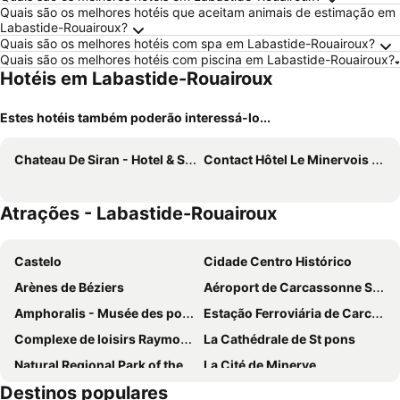
Quais são os melhores hotéis que aceitam animais de estimação em
Labastide-Rouairoux?
Quais são os melhores hotéis com spa em Labastide-Rouairoux?
Quais são os melhores hotéis com piscina em Labastide-Rouairoux?
Hotéis em Labastide-Rouairoux
Estes hotéis também poderão interessá-lo...
Chateau De Siran - Hotel & Spa
Contact Hôtel Le Minervois - Hôtel & Restaurant Au nord de Carcassonne
Atrações - Labastide-Rouairoux
Castelo
Cidade Centro Histórico
Arènes de Béziers
Aéroport de Carcassonne Salvaza
Amphoralis - Musée des potiers gallo-romains
Estação Ferroviária de Carcassonne
Complexe de loisirs Raymond Chésa
La Cathédrale de St pons
Natural Regional Park of the High Languedoc
La Cité de Minerve
Destinos populares
Castres–Mazamet Airport
Le Caroux