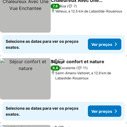
Chaleureux Avec Une
Vue Enchantee
Ver preços
7,6
Boa
7
Vélieux, a 12.5 km de Labastide-Rouairoux
Selecione as datas para ver os preços
Ver preços
exatos.
Séjour confort et nature
Partilhar
Adicionar aos favoritos
Ve
9,8
Excelente
11
Saint-Amans-Valtoret, a 12.9 km de
Labastide-Rouairoux
Selecione as datas para ver os preços
Ver preços
exatos.