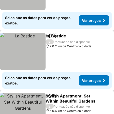
Selecione as datas para ver os preços
Ver preços
exatos.
La Bastide
Partilhar
Adicionar aos favoritos
Ver preços
/
Pontuação não disponível
a 0.2 km de Centro da cidade
Selecione as datas para ver os preços
Ver preços
exatos.
Stylish Apartment, Set
Partilhar
Adicionar aos favoritos
Within Beautiful Gardens
Ver preços
/
Pontuação não disponível
a 0.6 km de Centro da cidade