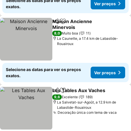
Selecione as datas para ver os preços
Ver preços
exatos.
Maison Ancienne
Partilhar
Adicionar aos favoritos
Minervois
Ver preços
8,0
Muito boa
11
La Caunette, a 17.4 km de Labastide-
Rouairoux
Selecione as datas para ver os preços
Ver preços
exatos.
Les Tables Aux Vaches
Partilhar
Adicionar aos favoritos
Ver
9,6
Excelente
189
La Salvetat-sur-Agoût, a 12.9 km de
Labastide-Rouairoux
Decoração única com tema de vaca
Ver pr