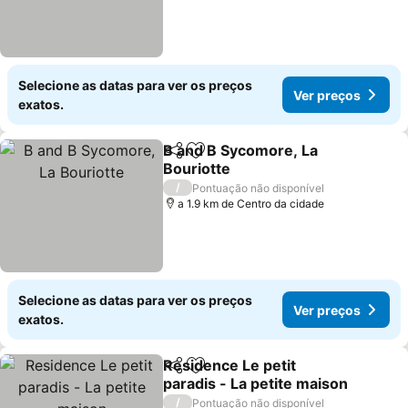
Selecione as datas para ver os preços
Ver preços
exatos.
B and B Sycomore, La
Partilhar
Adicionar aos favoritos
Bouriotte
Ver preços
/
Pontuação não disponível
a 1.9 km de Centro da cidade
Selecione as datas para ver os preços
Ver preços
exatos.
Residence Le petit
Partilhar
Adicionar aos favoritos
paradis - La petite maison
Ver preços
/
Pontuação não disponível