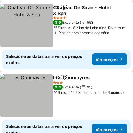
Chateau De Siran - Hotel
Partilhar
Adicionar aos favoritos
& Spa
Ver preços
4 Estrelas
8,9
Excelente
553
Siran, a 18.2 km de Labastide-Rouairoux
Piscina com corrente contrária
Ver preço
Selecione as datas para ver os preços
Ver preços
exatos.
Les Coumayres
Partilhar
Adicionar aos favoritos
Ver preços
3 Estrelas
9,4
Excelente
95
Riols, a 12.5 km de Labastide-Rouairoux
Selecione as datas para ver os preços
Ver preços
exatos.