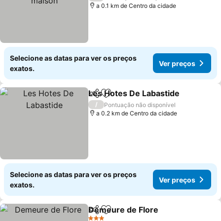
a 0.1 km de Centro da cidade
Selecione as datas para ver os preços
Ver preços
exatos.
Les Hotes De Labastide
Partilhar
Adicionar aos favoritos
Ve
/
Pontuação não disponível
a 0.2 km de Centro da cidade
Selecione as datas para ver os preços
Ver preços
exatos.
Demeure de Flore
Partilhar
Adicionar aos favoritos
Ver pre