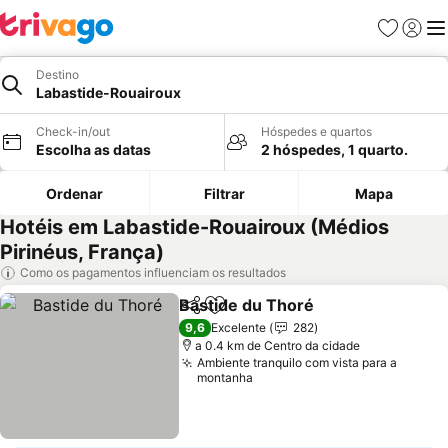
Favoritos
Iniciar
Me
Destino
Labastide-Rouairoux
Check-in/out
Hóspedes e quartos
Escolha as datas
2 hóspedes, 1 quarto.
Ordenar
Filtrar
Mapa
Hotéis em Labastide-Rouairoux (Médios
Pirinéus, França)
Como os pagamentos influenciam os resultados
Bastide du Thoré
Partilhar
Adicionar aos favoritos
Ver preç
9,6
Excelente
282
a 0.4 km de Centro da cidade
Ambiente tranquilo com vista para a
montanha