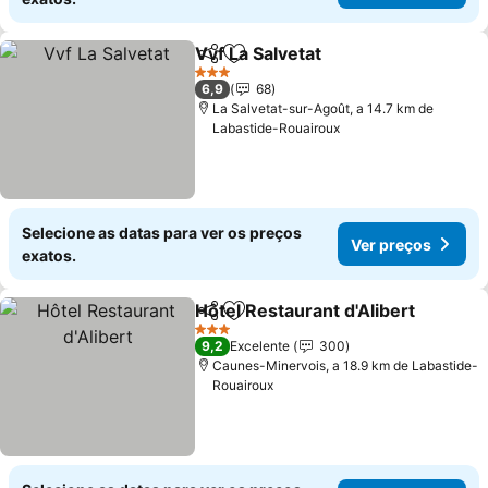
Vvf La Salvetat
Partilhar
Adicionar aos favoritos
Ver preços
3 Estrelas
6,9
68
La Salvetat-sur-Agoût, a 14.7 km de
Labastide-Rouairoux
Selecione as datas para ver os preços
Ver preços
exatos.
Hôtel Restaurant d'Alibert
Partilhar
Adicionar aos favoritos
3 Estrelas
9,2
Excelente
300
Caunes-Minervois, a 18.9 km de Labastide-
Rouairoux