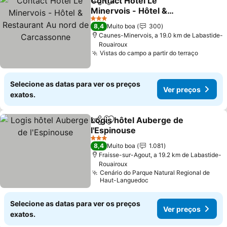
Contact Hôtel Le
Partilhar
Adicionar aos favoritos
Minervois - Hôtel &
Restaurant Au nord de
Ver preços
3 Estrelas
8,4
Muito boa
300
Carcassonne
Caunes-Minervois, a 19.0 km de Labastide-
Rouairoux
Vistas do campo a partir do terraço
Ver pre
Selecione as datas para ver os preços
Ver preços
exatos.
Logis hôtel Auberge de
Partilhar
Adicionar aos favoritos
l'Espinouse
Ver preços
3 Estrelas
8,4
Muito boa
1.081
Fraisse-sur-Agout, a 19.2 km de Labastide-
Rouairoux
Cenário do Parque Natural Regional de
Haut-Languedoc
Selecione as datas para ver os preços
Ver preços
exatos.