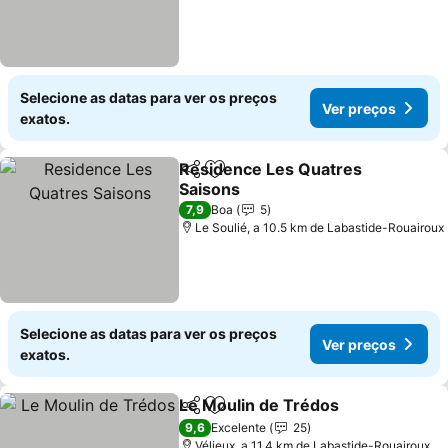
Selecione as datas para ver os preços
Ver preços
exatos.
Residence Les Quatres
Partilhar
Adicionar aos favoritos
Saisons
Ver preços
7,9
Boa
5
Le Soulié, a 10.5 km de Labastide-Rouairoux
Selecione as datas para ver os preços
Ver preços
exatos.
Le Moulin de Trédos
Partilhar
Adicionar aos favoritos
Ver p
9,6
Excelente
25
Vélieux, a 11.4 km de Labastide-Rouairoux