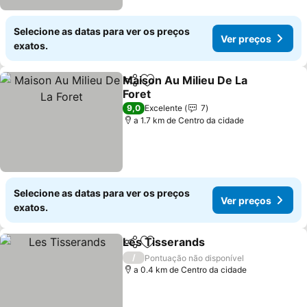
Selecione as datas para ver os preços
Ver preços
exatos.
Maison Au Milieu De La
Partilhar
Adicionar aos favoritos
Foret
Ver preços
9,0
Excelente
7
a 1.7 km de Centro da cidade
Selecione as datas para ver os preços
Ver preços
exatos.
Les Tisserands
Partilhar
Adicionar aos favoritos
Ver preços
/
Pontuação não disponível
a 0.4 km de Centro da cidade