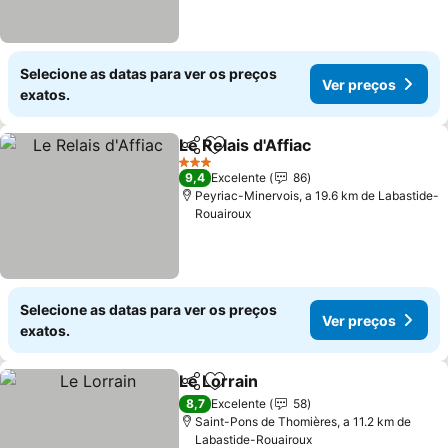
Selecione as datas para ver os preços
Ver preços
exatos.
Le Relais d'Affiac
Partilhar
Adicionar aos favoritos
Ver preço
3 Estrelas
9,4
Excelente
86
Peyriac-Minervois, a 19.6 km de Labastide-
Rouairoux
Selecione as datas para ver os preços
Ver preços
exatos.
Le Lorrain
Partilhar
Adicionar aos favoritos
Ver preços
8,7
Excelente
58
Saint-Pons de Thomières, a 11.2 km de
Labastide-Rouairoux