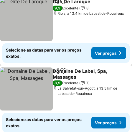
Gîte De Laroque
Partilhar
Adicionar aos favoritos
Ver preço
9,3
Excelente
8
Riols, a 13.4 km de Labastide-Rouairoux
Selecione as datas para ver os preços
Ver preços
exatos.
Domaine De Label, Spa,
Partilhar
Adicionar aos favoritos
Massages
Ver preços
8,9
Excelente
7
La Salvetat-sur-Agoût, a 13.5 km de
Labastide-Rouairoux
Selecione as datas para ver os preços
Ver preços
exatos.