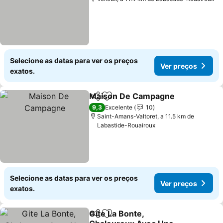
Selecione as datas para ver os preços
Ver preços
exatos.
Maison De Campagne
Partilhar
Adicionar aos favoritos
Ver 
9,3
Excelente
10
Saint-Amans-Valtoret, a 11.5 km de
Labastide-Rouairoux
Selecione as datas para ver os preços
Ver preços
exatos.
Gite La Bonte,
Partilhar
Adicionar aos favoritos