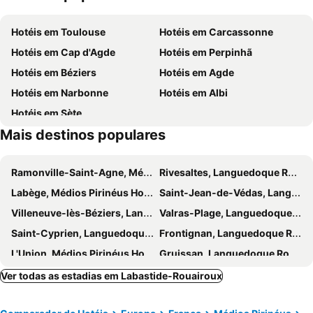
Saint André
Port de plaisance du Canal du Midi
Hotéis em Toulouse
Hotéis em Carcassonne
Les Lices
Les Halles
Hotéis em Cap d'Agde
Hotéis em Perpinhã
Parque Australiano
Cathédrale Saint Nazaire
Hotéis em Béziers
Hotéis em Agde
Eglise de la Madeleine
Hotéis em Narbonne
Hotéis em Albi
Hotéis em Sète
Mais destinos populares
Ramonville-Saint-Agne, Médios Pirinéus Hotéis
Rivesaltes, Languedoque Rossilhão Hotéis
Labège, Médios Pirinéus Hotéis
Saint-Jean-de-Védas, Languedoque Rossilhão Hotéis
Villeneuve-lès-Béziers, Languedoque Rossilhão Hotéis
Valras-Plage, Languedoque Rossilhão Hotéis
Saint-Cyprien, Languedoque Rossilhão Hotéis
Frontignan, Languedoque Rossilhão Hotéis
L'Union, Médios Pirinéus Hotéis
Gruissan, Languedoque Rossilhão Hotéis
Millau, Médios Pirinéus Hotéis
Balaruc-le-Vieux, Languedoque Rossilhão Hotéis
Ver todas as estadias em Labastide-Rouairoux
Rodez, Médios Pirinéus Hotéis
Terssac, Médios Pirinéus Hotéis