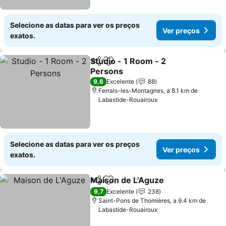
Selecione as datas para ver os preços
Ver preços
exatos.
Studio - 1 Room - 2
Partilhar
Adicionar aos favoritos
Persons
Ver preços
9,6
Excelente
88
Ferrals-les-Montagnes, a 8.1 km de
Labastide-Rouairoux
Selecione as datas para ver os preços
Ver preços
exatos.
Maison de L'Aguze
Partilhar
Adicionar aos favoritos
Ver pre
9,7
Excelente
238
Saint-Pons de Thomières, a 9.4 km de
Labastide-Rouairoux