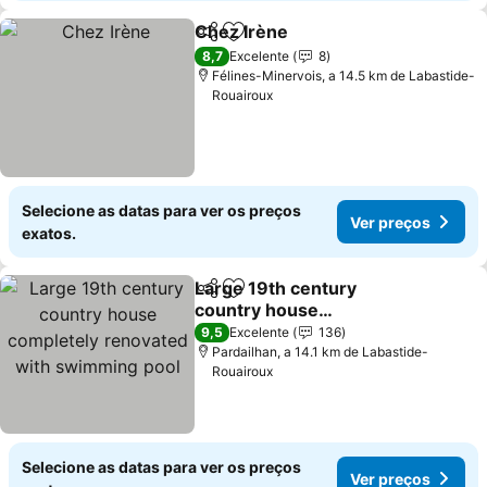
Chez Irène
Partilhar
Adicionar aos favoritos
Ver preços
8,7
Excelente
8
Félines-Minervois, a 14.5 km de Labastide-
Rouairoux
Selecione as datas para ver os preços
Ver preços
exatos.
Large 19th century
Partilhar
Adicionar aos favoritos
country house
completely renovated
Ver preços
9,5
Excelente
136
with swimming pool
Pardailhan, a 14.1 km de Labastide-
Rouairoux
Selecione as datas para ver os preços
Ver preços