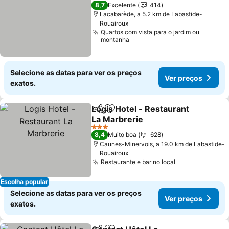
3 Estrelas
8,7
Excelente
414
Lacabarède, a 5.2 km de Labastide-
Rouairoux
Quartos com vista para o jardim ou
montanha
Selecione as datas para ver os preços
Ver preços
exatos.
Logis Hotel - Restaurant
Partilhar
Adicionar aos favoritos
La Marbrerie
Ver preços
3 Estrelas
8,4
Muito boa
628
Caunes-Minervois, a 19.0 km de Labastide-
Rouairoux
Restaurante e bar no local
Ver preços
Escolha popular
Selecione as datas para ver os preços
Ver preços
exatos.