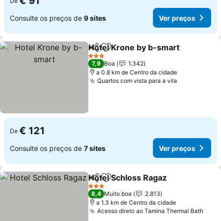
€ 91
De
Consulte os preços de
9 sites
Ver preços
Hotel Krone by b-smart
Partilhar
Adicionar aos favoritos
Ve
3 Estrelas
7,9
Boa
1.342
a 0.8 km de Centro da cidade
Quartos com vista para a vila
Ver preços
€ 121
De
Consulte os preços de
7 sites
Ver preços
Hotel Schloss Ragaz
Partilhar
Adicionar aos favoritos
Ver p
3 Estrelas
8,4
Muito boa
2.813
a 1.3 km de Centro da cidade
Acesso direto ao Tamina Thermal Bath
Ver 