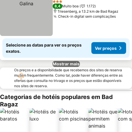
3 Estrelas
8,4
Muito boa
1.172
Triesenberg, a 13.2 km de Bad Ragaz
Check-in digital sem complicações
Ver pr
Selecione as datas para ver os preços
Ver preços
exatos.
Mostrar mais
Os preços e a disponibilidade que recebemos dos sites de reserva
mudam frequentemente. Como tal, pode haver diferenças entre as
ofertas que consulta no trivago e os preços que estão disponíveis
nos sites de reserva.
Categorias de hotéis populares em Bad
Ragaz