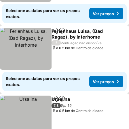
Selecione as datas para ver os preços
Ver preços
exatos.
Ferienhaus Luisa, (Bad
Partilhar
Adicionar aos favoritos
Ragaz), by Interhome
Ver preços
/
Pontuação não disponível
a 0.5 km de Centro da cidade
Selecione as datas para ver os preços
Ver preços
exatos.
Ursalina
Partilhar
Adicionar aos favoritos
Ver preços
7,3
19
a 0.5 km de Centro da cidade