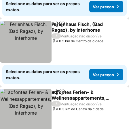
Selecione as datas para ver os preços
Ver preços
exatos.
Ferienhaus Fisch, (Bad
Partilhar
Adicionar aos favoritos
Ragaz), by Interhome
Ver preços
/
Pontuação não disponível
a 0.5 km de Centro da cidade
Selecione as datas para ver os preços
Ver preços
exatos.
adfontes Ferien- &
Partilhar
Adicionar aos favoritos
Wellnessappartements,
(Bad Ragaz), by
Ver preços
/
Pontuação não disponível
Interhome
a 0.3 km de Centro da cidade