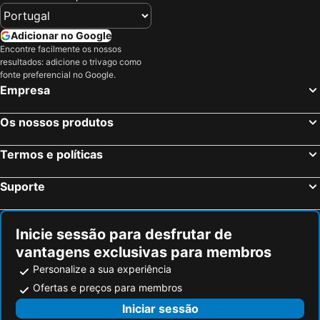
St. Moritz, Grisões Hotéis
Tirano, Lombardia Hotéis
Lugano, Ticino Hotéis
Chur, Grisões Hotéis
Adicionar no Google
Bellagio, Lombardia Hotéis
Lecco, Lombardia Hotéis
Encontre facilmente os nossos
resultados: adicione o trivago como
Cernobbio, Lombardia Hotéis
Davos, Grisões Hotéis
fonte preferencial no Google.
Zurique, Zurique Hotéis
Genébra, Genébra Hotéis
Empresa
Basileia, Basileia Hotéis
Lucerna, Lucerna Hotéis
Os nossos produtos
Lausanne, Vaud Hotéis
Cointrin, Genébra Hotéis
Interlaken, Berna Hotéis
Berna, Berna Hotéis
Termos e políticas
Suporte
Inicie sessão para desfrutar de
vantagens exclusivas para membros
Personalize a sua experiência
Ofertas e preços para membros
Iniciar sessão