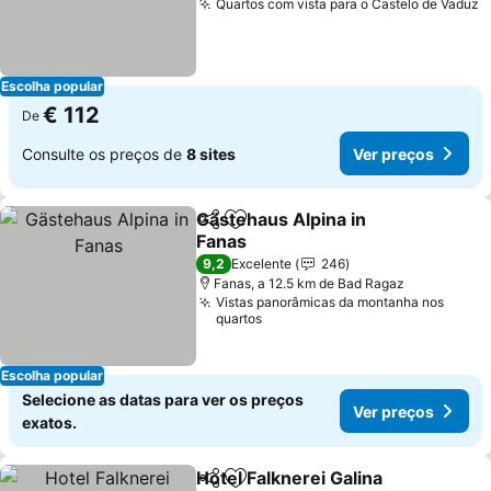
Quartos com vista para o Castelo de Vaduz
V
Escolha popular
€ 112
De
Consulte os preços de
8 sites
Ver preços
Gästehaus Alpina in
Partilhar
Adicionar aos favoritos
Fanas
Ver preços
9,2
Excelente
246
Fanas, a 12.5 km de Bad Ragaz
Vistas panorâmicas da montanha nos
quartos
Escolha popular
Selecione as datas para ver os preços
Ver preços
exatos.
Hotel Falknerei Galina
Partilhar
Adicionar aos favoritos
Ver 