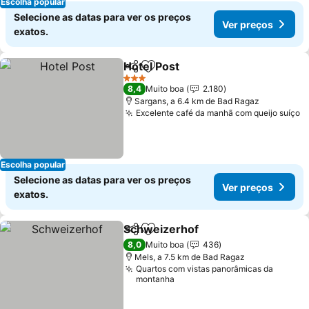
Escolha popular
Selecione as datas para ver os preços
Ver preços
exatos.
Hotel Post
Partilhar
Adicionar aos favoritos
Ver preços
3 Estrelas
8,4
Muito boa
2.180
Sargans, a 6.4 km de Bad Ragaz
Excelente café da manhã com queijo suíço
V
Escolha popular
Selecione as datas para ver os preços
Ver preços
exatos.
Schweizerhof
Partilhar
Adicionar aos favoritos
Ver preços
8,0
Muito boa
436
Mels, a 7.5 km de Bad Ragaz
Quartos com vistas panorâmicas da
montanha