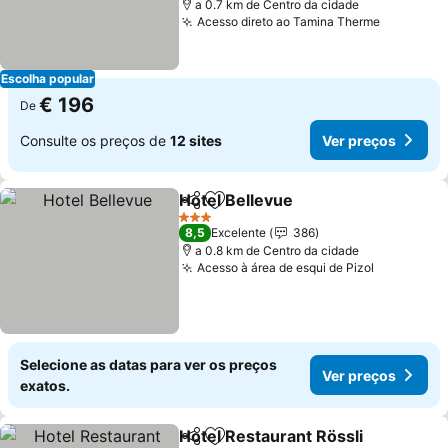
a 0.7 km de Centro da cidade
Acesso direto ao Tamina Therme
Ver preç
Escolha popular
€ 196
De
Consulte os preços de
12 sites
Ver preços
Hotel Bellevue
Partilhar
Adicionar aos favoritos
Ver preços
3 Estrelas
8,5
Excelente
386
a 0.8 km de Centro da cidade
Acesso à área de esqui de Pizol
Ver preço
Selecione as datas para ver os preços
Ver preços
exatos.
Hotel Restaurant Rössli
Partilhar
Adicionar aos favoritos
Ve