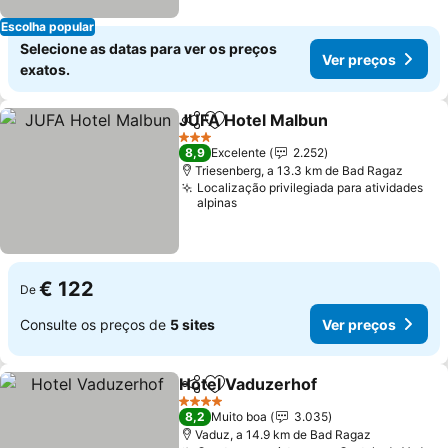
Escolha popular
Selecione as datas para ver os preços
Ver preços
exatos.
JUFA Hotel Malbun
Partilhar
Adicionar aos favoritos
Ver pr
3 Estrelas
8,9
Excelente
2.252
Triesenberg, a 13.3 km de Bad Ragaz
Localização privilegiada para atividades
alpinas
€ 122
De
Consulte os preços de
5 sites
Ver preços
Hotel Vaduzerhof
Partilhar
Adicionar aos favoritos
Ver preç
4 Estrelas
8,2
Muito boa
3.035
Vaduz, a 14.9 km de Bad Ragaz