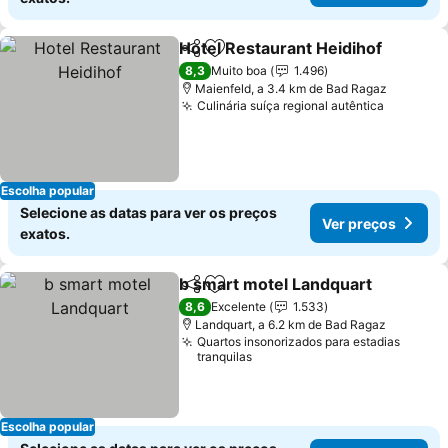
Hotel Restaurant Heidihof
Partilhar
Adicionar aos favoritos
8,3
Muito boa
1.496
Maienfeld, a 3.4 km de Bad Ragaz
Culinária suíça regional autêntica
Ver pre
Escolha popular
Selecione as datas para ver os preços
Ver preços
exatos.
b smart motel Landquart
Partilhar
Adicionar aos favoritos
V
8,6
Excelente
1.533
Landquart, a 6.2 km de Bad Ragaz
Quartos insonorizados para estadias
tranquilas
Escolha popular