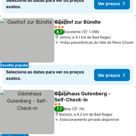
Selecione as datas para ver os preços
Ver preços
exatos.
Gasthof zur Bündte
Partilhar
Adicionar aos favoritos
Ver pr
3 Estrelas
8,7
Excelente
1.366
Jenins, a 4.1 km de Bad Ragaz
Vistas panorâmicas do Vale do Reno Churer
V
Escolha popular
Selecione as datas para ver os preços
Ver preços
exatos.
Gästehaus Gutenberg -
Partilhar
Adicionar aos favoritos
Self-Check-in
Ver preços
2 Estrelas
7,7
Boa
74
Balzers, a 6.2 km de Bad Ragaz
Estacionamento privado disponível
Ver pr