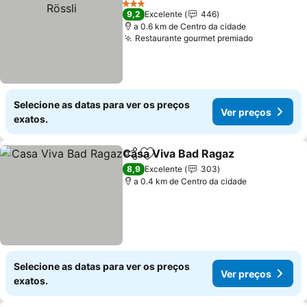
3 Estrelas
9,2
Excelente
446
a 0.6 km de Centro da cidade
Restaurante gourmet premiado
Ver preço
Selecione as datas para ver os preços
Ver preços
exatos.
Casa Viva Bad Ragaz
Partilhar
Adicionar aos favoritos
Ver p
8,9
Excelente
303
a 0.4 km de Centro da cidade
Selecione as datas para ver os preços
Ver preços
exatos.