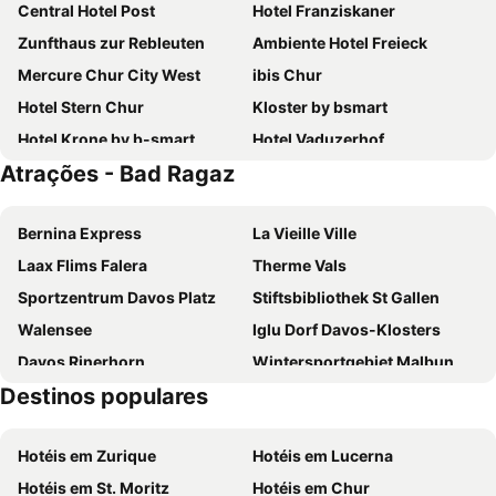
Central Hotel Post
Hotel Franziskaner
Zunfthaus zur Rebleuten
Ambiente Hotel Freieck
Mercure Chur City West
ibis Chur
Hotel Stern Chur
Kloster by bsmart
Hotel Krone by b-smart
Hotel Vaduzerhof
Atrações - Bad Ragaz
ABC Swiss Quality Hotel
Hotel Drei Könige
Hotel Sommerau
JUFA Hotel Malbun
Bernina Express
La Vieille Ville
Giessen Hotel & Coffeehouse
Kloster by b-smart
Laax Flims Falera
Therme Vals
Esos Hotel Quelle
Gästehaus Alpina in Fanas
Sportzentrum Davos Platz
Stiftsbibliothek St Gallen
Swiss Heidi Hotel
Hotel Oberland
Walensee
Iglu Dorf Davos-Klosters
Park Hotel Sonnenhof - Relais & Châteaux
Hotel Chur
Davos Rinerhorn
Wintersportgebiet Malbun
b smart motel Landquart
Hotel Grüsch
Destinos populares
Flumserberg
Arosa
Hotel Restaurant Kulm
Hotel TURNA Malbun
Lenzerheide
Wild Girls on Snow
Hotel Hirschen
Hotel Surselva
Hotéis em Zurique
Hotéis em Lucerna
Flüelapass
St. Gallen Station
Hotel Schloss Ragaz
Sorell Hotel Tamina Bad Ragaz
Hotéis em St. Moritz
Hotéis em Chur
Sportbahnen Atzmännig
Pizol
Garni Hotel Torkelbündte
Grand Resort Bad Ragaz