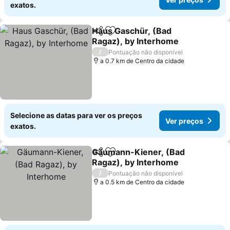
exatos.
Haus Gaschür, (Bad
Partilhar
Adicionar aos favoritos
Ragaz), by Interhome
Ver preços
/
Pontuação não disponível
a 0.7 km de Centro da cidade
Selecione as datas para ver os preços
Ver preços
exatos.
Gäumann-Kiener, (Bad
Partilhar
Adicionar aos favoritos
Ragaz), by Interhome
Ver preços
/
Pontuação não disponível
a 0.5 km de Centro da cidade