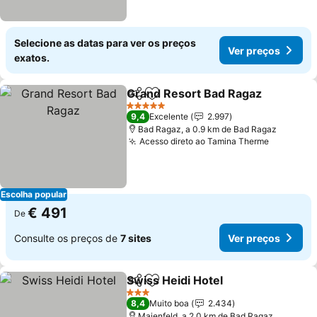
Selecione as datas para ver os preços
Ver preços
exatos.
Grand Resort Bad Ragaz
Partilhar
Adicionar aos favoritos
V
5 Estrelas
9,4
Excelente
2.997
Bad Ragaz, a 0.9 km de Bad Ragaz
Acesso direto ao Tamina Therme
Ver preç
Escolha popular
€ 491
De
Consulte os preços de
7 sites
Ver preços
Swiss Heidi Hotel
Partilhar
Adicionar aos favoritos
Ver preç
3 Estrelas
8,4
Muito boa
2.434
Maienfeld, a 2.0 km de Bad Ragaz