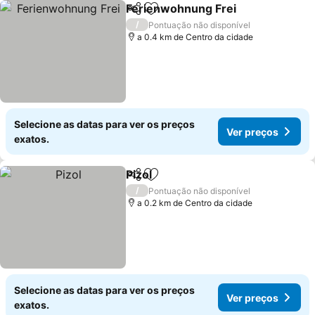
Ferienwohnung Frei
Partilhar
Adicionar aos favoritos
Ver p
/
Pontuação não disponível
a 0.4 km de Centro da cidade
Selecione as datas para ver os preços
Ver preços
exatos.
Pizol
Partilhar
Adicionar aos favoritos
Ver preços
/
Pontuação não disponível
a 0.2 km de Centro da cidade
Selecione as datas para ver os preços
Ver preços
exatos.