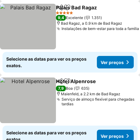
Palais Bad Ragaz
Partilhar
Adicionar aos favoritos
Ver preço
5 Estrelas
9,4
Excelente
1.351
Bad Ragaz, a 0.9 km de Bad Ragaz
Instalações de bem-estar para toda a família
Selecione as datas para ver os preços
Ver preços
exatos.
Hotel Alpenrose
Partilhar
Adicionar aos favoritos
Ver preço
7,9
Boa
635
Maienfeld, a 2.2 km de Bad Ragaz
Serviço de almoço flexível para chegadas
tardias
Selecione as datas para ver os preços
Ver preços
exatos.