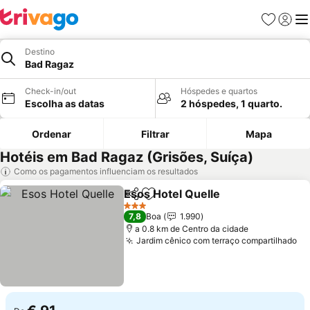
Favoritos
Iniciar
Me
Destino
Bad Ragaz
Check-in/out
Hóspedes e quartos
Escolha as datas
2 hóspedes, 1 quarto.
Ordenar
Filtrar
Mapa
Hotéis em Bad Ragaz (Grisões, Suíça)
Como os pagamentos influenciam os resultados
Esos Hotel Quelle
Partilhar
Adicionar aos favoritos
Ver preç
3 Estrelas
7,8
Boa
1.990
a 0.8 km de Centro da cidade
Jardim cênico com terraço compartilhado
Ve