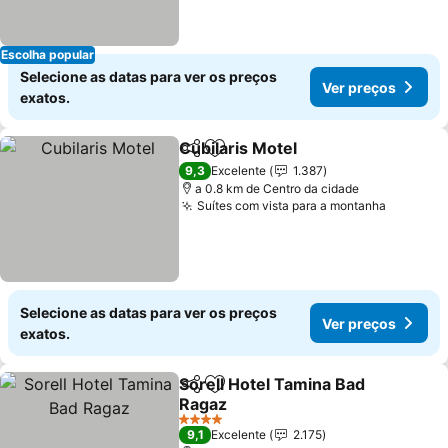
Escolha popular
Selecione as datas para ver os preços
Ver preços
exatos.
Cubilaris Motel
Partilhar
Adicionar aos favoritos
Ver preços
9,3
Excelente
1.387
a 0.8 km de Centro da cidade
Suítes com vista para a montanha
Ver pre
Selecione as datas para ver os preços
Ver preços
exatos.
Sorell Hotel Tamina Bad
Partilhar
Adicionar aos favoritos
Ragaz
Ver preços
4 Estrelas
9,1
Excelente
2.175