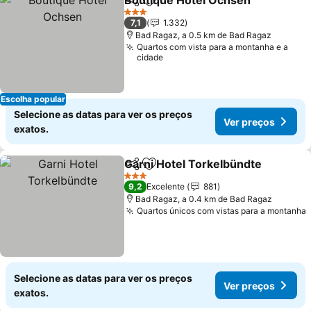
Boutique Hotel Ochsen
Partilhar
Adicionar aos favoritos
Ve
3 Estrelas
7,1
1.332
Bad Ragaz, a 0.5 km de Bad Ragaz
Quartos com vista para a montanha e a
cidade
Escolha popular
Selecione as datas para ver os preços
Ver preços
exatos.
Garni Hotel Torkelbündte
Partilhar
Adicionar aos favoritos
3 Estrelas
9,2
Excelente
881
Bad Ragaz, a 0.4 km de Bad Ragaz
Quartos únicos com vistas para a montanha
Selecione as datas para ver os preços
Ver preços
exatos.