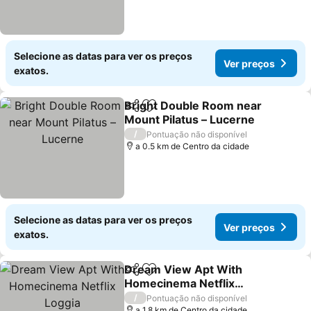
Selecione as datas para ver os preços
Ver preços
exatos.
Bright Double Room near
Partilhar
Adicionar aos favoritos
Mount Pilatus – Lucerne
Ver preços
/
Pontuação não disponível
a 0.5 km de Centro da cidade
Selecione as datas para ver os preços
Ver preços
exatos.
Dream View Apt With
Partilhar
Adicionar aos favoritos
Homecinema Netflix
Loggia
Ver preços
/
Pontuação não disponível
a 1.8 km de Centro da cidade