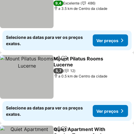
Ver preços
3 Estrelas
9,4
Excelente
486
a 3.5 km de Centro da cidade
Selecione as datas para ver os preços
Ver preços
exatos.
Mount Pilatus Rooms
Partilhar
Adicionar aos favoritos
Lucerne
Ver preços
5,7
12
a 0.5 km de Centro da cidade
Selecione as datas para ver os preços
Ver preços
exatos.
Quiet Apartment With
Partilhar
Adicionar aos favoritos