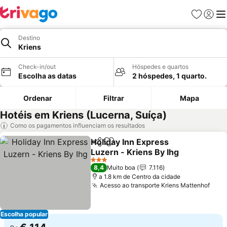
Favoritos
Iniciar
Me
Destino
Kriens
Check-in/out
Hóspedes e quartos
Escolha as datas
2 hóspedes, 1 quarto.
Ordenar
Filtrar
Mapa
Hotéis em Kriens (Lucerna, Suíça)
Como os pagamentos influenciam os resultados
Holiday Inn Express
Partilhar
Adicionar aos favoritos
Luzern - Kriens By Ihg
Ver preços
3 Estrelas
8,4
Muito boa
7.116
a 1.8 km de Centro da cidade
Acesso ao transporte Kriens Mattenhof
Ver 
Escolha popular