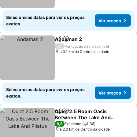
Selecione as datas para ver os preços
Ver preços
exatos.
Andaman 2
Partilhar
Adicionar aos favoritos
Ver preços
/
Pontuação não disponível
a 0.1 km de Centro da cidade
Selecione as datas para ver os preços
Ver preços
exatos.
Quiet 2.5 Room Oasis
Partilhar
Adicionar aos favoritos
Between The Lake And
Pilatus
Ver preços
9,5
Excelente
38
a 2.0 km de Centro da cidade