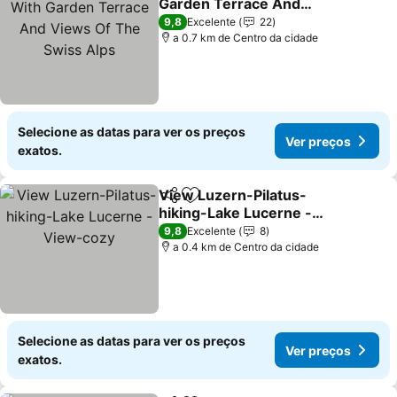
Garden Terrace And
Views Of The Swiss Alps
Ver preços
9,8
Excelente
22
a 0.7 km de Centro da cidade
Selecione as datas para ver os preços
Ver preços
exatos.
View Luzern-Pilatus-
Partilhar
Adicionar aos favoritos
hiking-Lake Lucerne -
View-cozy
Ver preços
9,8
Excelente
8
a 0.4 km de Centro da cidade
Selecione as datas para ver os preços
Ver preços
exatos.