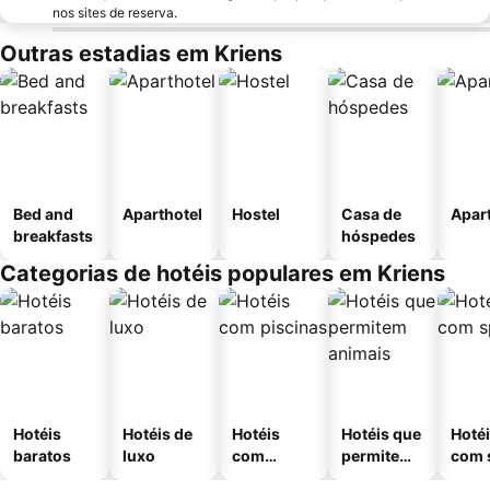
nos sites de reserva.
Outras estadias em Kriens
Bed and
Aparthotel
Hostel
Casa de
Apar
breakfasts
hóspedes
Categorias de hotéis populares em Kriens
Hotéis
Hotéis de
Hotéis
Hotéis que
Hoté
baratos
luxo
com
permitem
com 
piscinas
animais