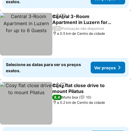
exatos.
Central 3-Room
Partilhar
Adicionar aos favoritos
Apartment in Luzern for
up to 6 Guests
Ver preços
/
Pontuação não disponível
a 0.5 km de Centro da cidade
Selecione as datas para ver os preços
Ver preços
exatos.
Cosy flat close drive to
Partilhar
Adicionar aos favoritos
mount Pilatus
Ver preços
8,4
Muito boa
10
a 0.2 km de Centro da cidade