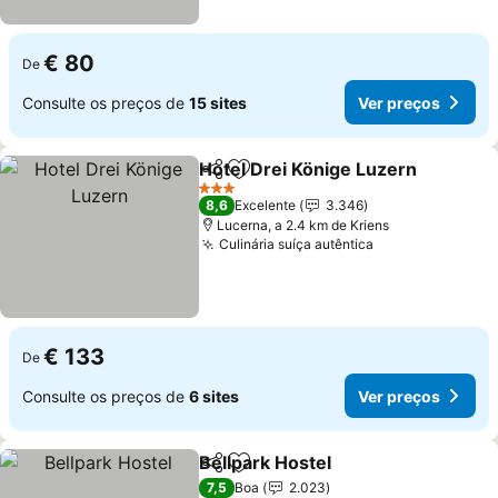
€ 80
De
Consulte os preços de
15 sites
Ver preços
Hotel Drei Könige Luzern
Partilhar
Adicionar aos favoritos
V
3 Estrelas
8,6
Excelente
3.346
Lucerna, a 2.4 km de Kriens
Culinária suíça autêntica
Ver preços
€ 133
De
Consulte os preços de
6 sites
Ver preços
Bellpark Hostel
Partilhar
Adicionar aos favoritos
Ver preços
7,5
Boa
2.023