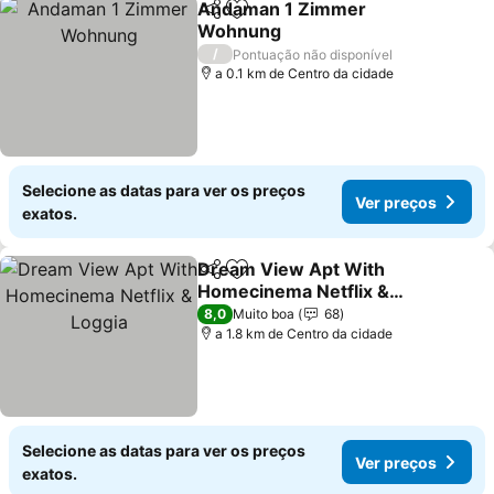
Andaman 1 Zimmer
Partilhar
Adicionar aos favoritos
Wohnung
Ver preços
/
Pontuação não disponível
a 0.1 km de Centro da cidade
Selecione as datas para ver os preços
Ver preços
exatos.
Dream View Apt With
Partilhar
Adicionar aos favoritos
Homecinema Netflix &
Loggia
Ver preços
8,0
Muito boa
68
a 1.8 km de Centro da cidade
Selecione as datas para ver os preços
Ver preços
exatos.