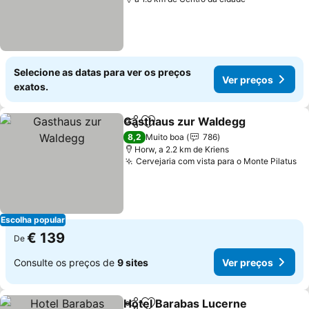
Selecione as datas para ver os preços
Ver preços
exatos.
Gasthaus zur Waldegg
Partilhar
Adicionar aos favoritos
Ver
8,2
Muito boa
786
Horw, a 2.2 km de Kriens
Cervejaria com vista para o Monte Pilatus
Ve
Escolha popular
€ 139
De
Consulte os preços de
9 sites
Ver preços
Hotel Barabas Lucerne