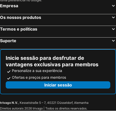
fonte preferencial no Google.
Weil am Rhein, Bade-Vurtemberga Hotéis
Genébra, Genébra Hotéis
Empresa
Lausanne, Vaud Hotéis
Cointrin, Genébra Hotéis
Os nossos produtos
St. Moritz, Grisões Hotéis
Termos e políticas
Suporte
Inicie sessão para desfrutar de
vantagens exclusivas para membros
Personalize a sua experiência
Ofertas e preços para membros
Iniciar sessão
trivago N.V.
, Kesselstraße 5 – 7, 40221 Düsseldorf, Alemanha
Direitos autorais 2026 trivago | Todos os direitos reservados.