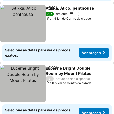
Atikka, Ático, penthouse
Partilhar
Adicionar aos favoritos
V
8,7
Excelente
39
a 1.4 km de Centro da cidade
Selecione as datas para ver os preços
Ver preços
exatos.
Lucerne Bright Double
Partilhar
Adicionar aos favoritos
Room by Mount Pilatus
Ver preços
/
Pontuação não disponível
a 0.5 km de Centro da cidade
Selecione as datas para ver os preços
Ver preços