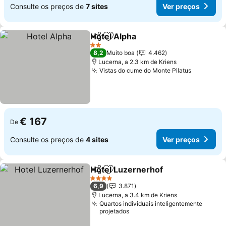
Consulte os preços de
7 sites
Ver preços
Hotel Alpha
Partilhar
Adicionar aos favoritos
Ver preços
2 Estrelas
8,2
Muito boa
4.462
Lucerna, a 2.3 km de Kriens
Vistas do cume do Monte Pilatus
Ver preç
€ 167
De
Consulte os preços de
4 sites
Ver preços
Hotel Luzernerhof
Partilhar
Adicionar aos favoritos
Ver pre
4 Estrelas
6,9
3.871
Lucerna, a 3.4 km de Kriens
Quartos individuais inteligentemente
projetados