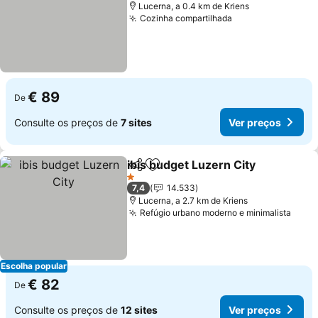
Lucerna, a 0.4 km de Kriens
Cozinha compartilhada
Ver preços
€ 89
De
Consulte os preços de
7 sites
Ver preços
ibis budget Luzern City
Partilhar
Adicionar aos favoritos
Ver
1 Estrelas
7,4
14.533
Lucerna, a 2.7 km de Kriens
Refúgio urbano moderno e minimalista
Ver 
Escolha popular
€ 82
De
Consulte os preços de
12 sites
Ver preços