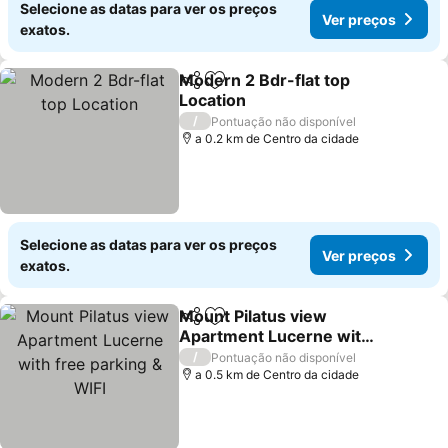
Selecione as datas para ver os preços
Ver preços
exatos.
Modern 2 Bdr-flat top
Partilhar
Adicionar aos favoritos
Location
Ver preços
/
Pontuação não disponível
a 0.2 km de Centro da cidade
Selecione as datas para ver os preços
Ver preços
exatos.
Mount Pilatus view
Partilhar
Adicionar aos favoritos
Apartment Lucerne with
free parking & WIFI
Ver preços
/
Pontuação não disponível
a 0.5 km de Centro da cidade