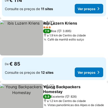
€ 114
De
Consulte os preços de
11 sites
Ver preços
ibis Luzern Kriens
Partilhar
Adicionar aos favoritos
Ver pre
3 Estrelas
7,9
Boa
3.895
a 1.9 km de Centro da cidade
Café da manhã estilo suíço
Ver preços
€ 85
De
Consulte os preços de
12 sites
Ver preços
Young Backpackers
Partilhar
Adicionar aos favoritos
Homestay
Ver preços
9,8
Excelente
826
a 1.2 km de Centro da cidade
Vistas panorâmicas dos Alpes e da cidade
Ve