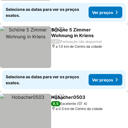
Selecione as datas para ver os preços
Ver preços
exatos.
Schöne 5 Zimmer
Partilhar
Adicionar aos favoritos
Wohnung in Kriens
Ver preços
/
Pontuação não disponível
a 1.0 km de Centro da cidade
Selecione as datas para ver os preços
Ver preços
exatos.
Hobacher0503
Partilhar
Adicionar aos favoritos
Ver preços
8,5
Excelente
4
a 0.5 km de Centro da cidade