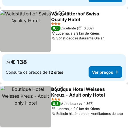
Waldstätterhof Swiss
Partilhar
Adicionar aos favoritos
Quality Hotel
Ver preços
3 Estrelas
8,5
Excelente
6.862
Lucerna, a 2.9 km de Kriens
Sofisticado restaurante Gleis 1
Ver preço
€ 138
De
Consulte os preços de
12 sites
Ver preços
Boutique Hotel Weisses
Partilhar
Adicionar aos favoritos
Kreuz - Adult only Hotel
Ver preços
3 Estrelas
8,3
Muito boa
1.867
Lucerna, a 2.9 km de Kriens
Edifício histórico com ventiladores de teto
Ve