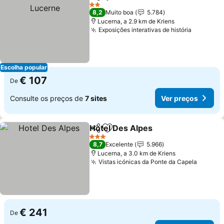
Partilhar
Adicionar aos favoritos
Ver
2 Estrelas
8,2
Muito boa
5.784
Lucerna, a 2.9 km de Kriens
Exposições interativas de história
Ver preç
Escolha popular
€ 107
De
Consulte os preços de
7 sites
Ver preços
Hotel Des Alpes
Partilhar
Adicionar aos favoritos
Ver preço
3 Estrelas
8,7
Excelente
5.966
Lucerna, a 3.0 km de Kriens
Vistas icónicas da Ponte da Capela
Ver pr
€ 241
De