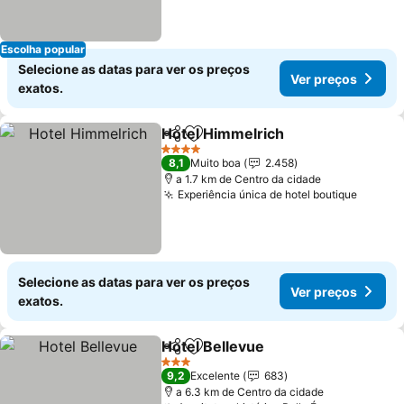
Escolha popular
Selecione as datas para ver os preços
Ver preços
exatos.
Hotel Himmelrich
Partilhar
Adicionar aos favoritos
Ver preç
4 Estrelas
8,1
Muito boa
2.458
a 1.7 km de Centro da cidade
Experiência única de hotel boutique
Ver pr
Selecione as datas para ver os preços
Ver preços
exatos.
Hotel Bellevue
Partilhar
Adicionar aos favoritos
Ver preços
3 Estrelas
9,2
Excelente
683
a 6.3 km de Centro da cidade