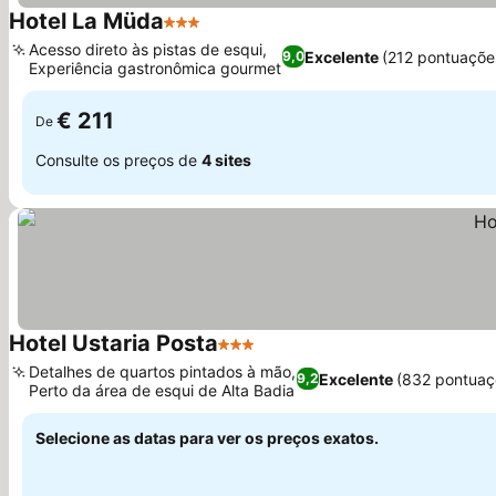
Hotel La Müda
3 Estrelas
Acesso direto às pistas de esqui,
Excelente
(212 pontuaçõe
9,0
Experiência gastronômica gourmet
€ 211
De
Consulte os preços de
4 sites
Hotel Ustaria Posta
3 Estrelas
Detalhes de quartos pintados à mão,
Excelente
(832 pontuaç
9,2
Perto da área de esqui de Alta Badia
Selecione as datas para ver os preços exatos.