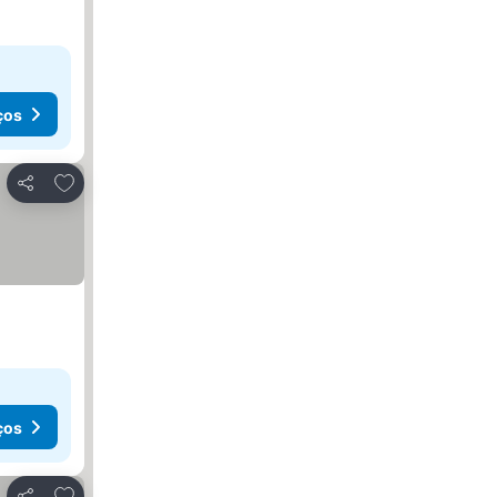
ços
Adicionar aos favoritos
Partilhar
ços
Adicionar aos favoritos