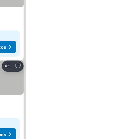
ços
Adicionar aos favoritos
Partilhar
ços