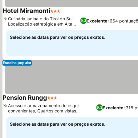
Hotel Miramonti
3 Estrelas
Culinária ladina e do Tirol do Sul,
Excelente
(664 pontuaçõ
9,3
Localização estratégica em Alta
Badia
Selecione as datas para ver os preços exatos.
Escolha popular
Pension Rungg
3 Estrelas
Acesso e armazenamento de esqui
Excelente
(318 p
9,3
convenientes, Quartos com vistas
panorâmicas da montanha
Selecione as datas para ver os preços exatos.