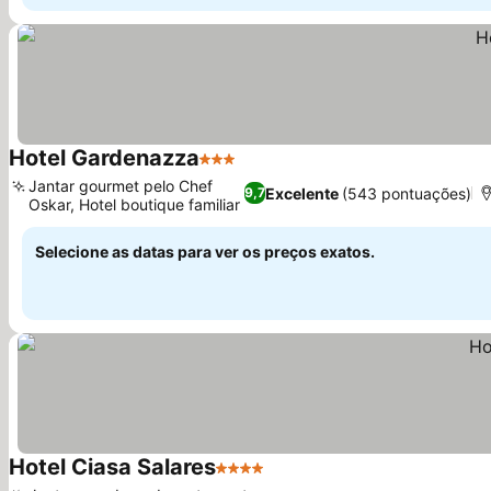
Hotel Gardenazza
3 Estrelas
Jantar gourmet pelo Chef
Excelente
(543 pontuações)
9,7
Oskar, Hotel boutique familiar
Selecione as datas para ver os preços exatos.
Hotel Ciasa Salares
4 Estrelas