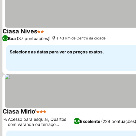
Ciasa Nives
2 Estrelas
Boa
(37 pontuações)
7,5
a 4.1 km de Centro da cidade
Selecione as datas para ver os preços exatos.
Ciasa Mirio'
3 Estrelas
Acesso para esquiar, Quartos
Excelente
(229 pontuações
9,4
com varanda ou terraço
privativo