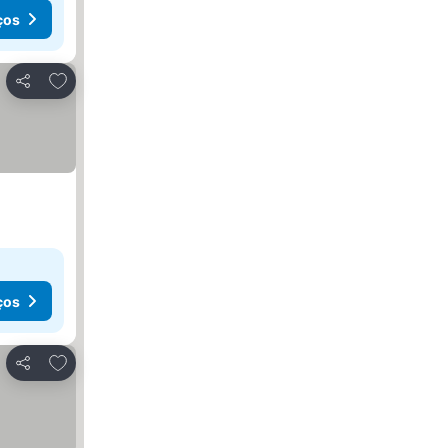
ços
Adicionar aos favoritos
Partilhar
ços
Adicionar aos favoritos
Partilhar