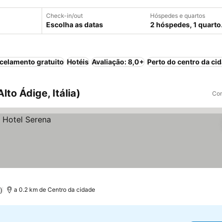
Check-in/out
Hóspedes e quartos
Escolha as datas
2 hóspedes, 1 quarto
celamento gratuito
Hotéis
Avaliação: 8,0+
Perto do centro da ci
lto Ádige, Itália)
Com
)
a 0.2 km de Centro da cidade