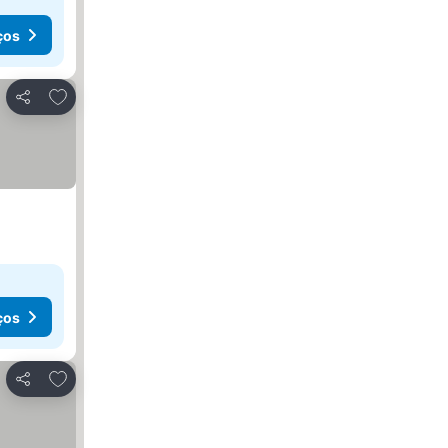
ços
Adicionar aos favoritos
Partilhar
ços
Adicionar aos favoritos
Partilhar