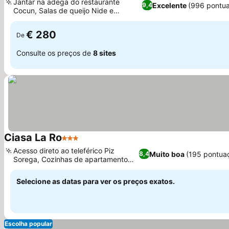
Jantar na adega do restaurante
Excelente
(996 pontu
9,4
Cocun, Salas de queijo Nide e
chocolate Nodla
€ 280
De
Consulte os preços de
8 sites
Ciasa La Ro
3 Estrelas
Acesso direto ao teleférico Piz
Muito boa
(195 pontua
8,4
Sorega, Cozinhas de apartamento
completas
Selecione as datas para ver os preços exatos.
Escolha popular