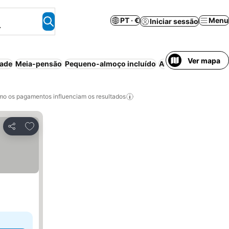
PT · €
Menu
Iniciar sessão
.
Ver mapa
dade
Meia-pensão
Pequeno-almoço incluído
Animais permitidos
o os pagamentos influenciam os resultados
Adicionar aos favoritos
Partilhar