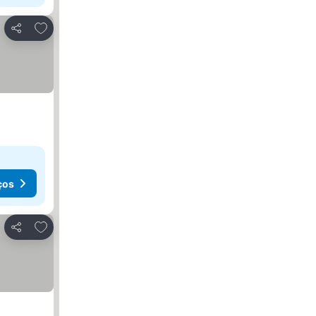
Adicionar aos favoritos
Partilhar
ços
Adicionar aos favoritos
Partilhar