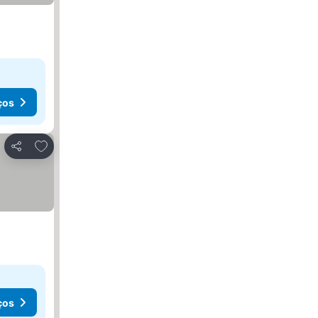
ços
Adicionar aos favoritos
Partilhar
ços