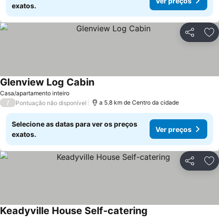
Ver preços
exatos.
Partilhar
Ad
Glenview Log Cabin
Ver preços
Casa/apartamento inteiro
/
a 5.8 km de Centro da cidade
Pontuação não disponível
Selecione as datas para ver os preços
Ver preços
exatos.
Partilhar
Ad
Keadyville House Self-catering
Ver preços