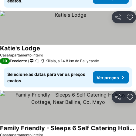
exatos.
Partilhar
Ad
Katie's Lodge
Ver preços
Casa/apartamento inteiro
10
Excelente
9
Killala, a 14.8 km de Ballycastle
Selecione as datas para ver os preços
Ver preços
exatos.
Partilhar
Ad
Family Friendly - Sleeps 6 Self Catering Holiday Cottage, Near Ballina, Co. Mayo
Ver preços
Casa/apartamento inteiro