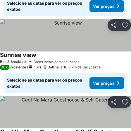
Selecione as datas para ver os preços
Ver preços
exatos.
Partilhar
Ad
Sunrise view
Ver preços
Bed & Breakfast
Dicas locais personalizadas
Ver preços
9,7
Excelente
167
Ballina, a 10.0 km de Ballycastle
Selecione as datas para ver os preços
Ver preços
exatos.
Partilhar
Ad