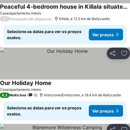
Peaceful 4-bedroom house in Killala situated on the wild Atlantic way
Ver preços
Casa/apartamento inteiro
/
Killala, a 12.2 km de Ballycastle
Pontuação não disponível
Selecione as datas para ver os preços
Ver preços
exatos.
Partilhar
Ad
Our Holiday Home
Ver preços
Casa/apartamento inteiro
8,2
Muito boa
5
Inishcrone/Enniscrone, a 19.4 km de Ballycastle
Selecione as datas para ver os preços
Ver preços
exatos.