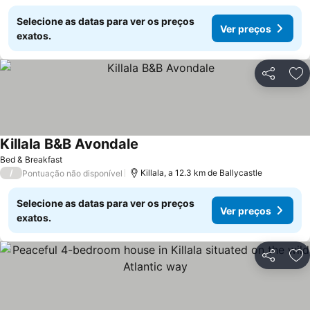
Selecione as datas para ver os preços
Ver preços
exatos.
Partilhar
Ad
Killala B&B Avondale
Ver preços
Bed & Breakfast
/
Killala, a 12.3 km de Ballycastle
Pontuação não disponível
Selecione as datas para ver os preços
Ver preços
exatos.
Partilhar
Ad