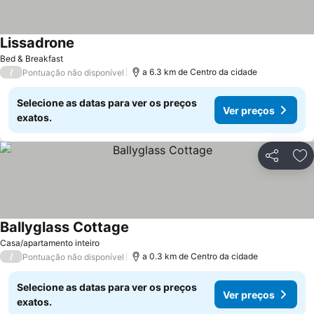
Lissadrone
Ver preços
Bed & Breakfast
/
a 6.3 km de Centro da cidade
Pontuação não disponível
Selecione as datas para ver os preços
Ver preços
exatos.
Partilhar
Ad
Ballyglass Cottage
Ver preços
Casa/apartamento inteiro
/
a 0.3 km de Centro da cidade
Pontuação não disponível
Selecione as datas para ver os preços
Ver preços
exatos.