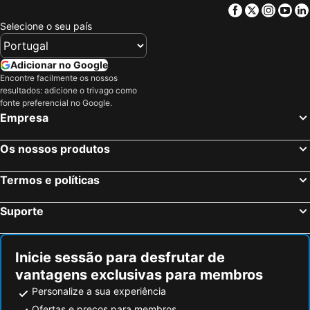
Newport, Eire Hotéis
Swinford, Eire Hotéis
Facebook
Twitter
Insta
Yo
Galway, Eire Hotéis
Limerick City, Eire Hotéis
Selecione o seu país
Athlone, Eire Hotéis
Shannon Town, Eire Hotéis
Sligo Town, Eire Hotéis
Ennis, Eire Hotéis
Adicionar no Google
Encontre facilmente os nossos
Oranmore, Eire Hotéis
Offaly, Eire Hotéis
resultados: adicione o trivago como
Westport, Eire Hotéis
Dublin, Eire Hotéis
fonte preferencial no Google.
Empresa
Cork, Eire Hotéis
Swords, Eire Hotéis
Killarney, Eire Hotéis
Kilkenny, Eire Hotéis
Os nossos produtos
Tallaght, Eire Hotéis
Wexford, Eire Hotéis
Termos e políticas
Suporte
Inicie sessão para desfrutar de
vantagens exclusivas para membros
Personalize a sua experiência
Ofertas e preços para membros