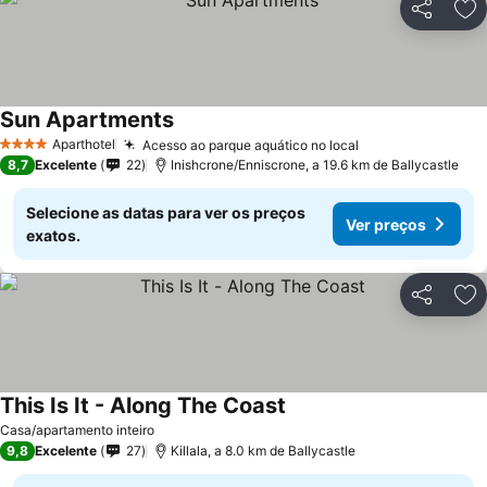
Partilhar
Ad
Sun Apartments
Ver preços
Aparthotel
Acesso ao parque aquático no local
Ver preços
4 Estrelas
8,7
Excelente
22
Inishcrone/Enniscrone, a 19.6 km de Ballycastle
Selecione as datas para ver os preços
Ver preços
exatos.
Partilhar
Ad
This Is It - Along The Coast
Ver preços
Casa/apartamento inteiro
9,8
Excelente
27
Killala, a 8.0 km de Ballycastle