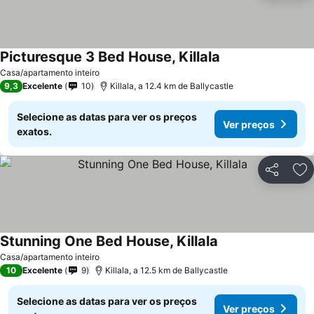
Picturesque 3 Bed House, Killala
Ver preços
Casa/apartamento inteiro
9,3
Excelente
10
Killala, a 12.4 km de Ballycastle
Selecione as datas para ver os preços
Ver preços
exatos.
Partilhar
Ad
Stunning One Bed House, Killala
Ver preços
Casa/apartamento inteiro
10
Excelente
9
Killala, a 12.5 km de Ballycastle
Selecione as datas para ver os preços
Ver preços