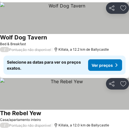
Partilhar
Ad
Wolf Dog Tavern
Ver preços
Bed & Breakfast
/
Killala, a 12.2 km de Ballycastle
Pontuação não disponível
Selecione as datas para ver os preços
Ver preços
exatos.
Partilhar
Ad
The Rebel Yew
Ver preços
Casa/apartamento inteiro
/
Killala, a 12.0 km de Ballycastle
Pontuação não disponível