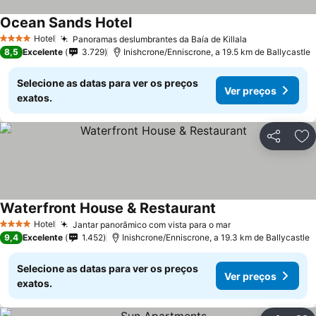
Ocean Sands Hotel
Ver preços
Hotel
Panoramas deslumbrantes da Baía de Killala
Ver preços
4 Estrelas
8,5
Excelente
3.729
Inishcrone/Enniscrone, a 19.5 km de Ballycastle
Selecione as datas para ver os preços
Ver preços
exatos.
Partilhar
Ad
Waterfront House & Restaurant
Ver preços
Hotel
Jantar panorâmico com vista para o mar
Ver preços
4 Estrelas
9,4
Excelente
1.452
Inishcrone/Enniscrone, a 19.3 km de Ballycastle
Selecione as datas para ver os preços
Ver preços
exatos.