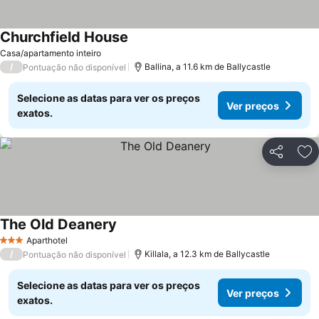
Churchfield House
Ver preços
Casa/apartamento inteiro
/
Ballina, a 11.6 km de Ballycastle
Pontuação não disponível
Selecione as datas para ver os preços
Ver preços
exatos.
Partilhar
Ad
The Old Deanery
Ver preços
Aparthotel
3 Estrelas
/
Killala, a 12.3 km de Ballycastle
Pontuação não disponível
Selecione as datas para ver os preços
Ver preços
exatos.