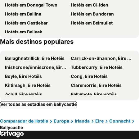
Hotéis em Donegal Town
Hotéis em Clifden
Hotéis em Ballina
Hotéis em Bundoran
Hotéis em Castlebar
Hotéis em Belmullet
Hotéis em Belleek
Mais destinos populares
Ballaghnatrillick, Eire Hotéis
Carrick-on-Shannon, Eire Hotéis
Inishcrone/Enniscrone, Eire Hotéis
Tubbercurry, Eire Hotéis
Boyle, Eire Hotéis
Cong, Eire Hotéis
Kiltimagh, Eire Hotéis
Claremorris, Eire Hotéis
Achill, Eire Hotéis
Ballymote, Eire Hotéis
Knock, Eire Hotéis
Louisburgh, Eire Hotéis
Ver todas as estadias em Ballycastle
Castlebaldwin, Eire Hotéis
Ballyhaunis, Eire Hotéis
Comparador de Hotéis
Europa
Irlanda
Eire
Connacht
Killybegs, Eire Hotéis
Ballinrobe, Eire Hotéis
Ballycastle
Letterfrack, Eire Hotéis
Inishbofin Island, Eire Hotéis