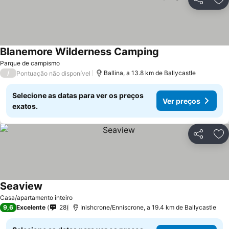
Partilhar
Ad
Blanemore Wilderness Camping
Ver preços
Parque de campismo
/
Ballina, a 13.8 km de Ballycastle
Pontuação não disponível
Selecione as datas para ver os preços
Ver preços
exatos.
Partilhar
Ad
Seaview
Ver preços
Casa/apartamento inteiro
9,6
Excelente
28
Inishcrone/Enniscrone, a 19.4 km de Ballycastle