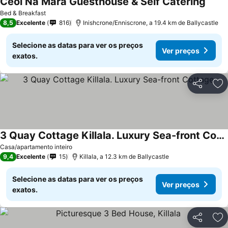
Ceol Na Mara Guesthouse & Self Catering
Ver p
Bed & Breakfast
8,5
Excelente
816
Inishcrone/Enniscrone, a 19.4 km de Ballycastle
Selecione as datas para ver os preços
Ver preços
exatos.
Partilhar
Ad
3 Quay Cottage Killala. Luxury Sea-front Cottage
Ver preços
Casa/apartamento inteiro
9,4
Excelente
15
Killala, a 12.3 km de Ballycastle
Selecione as datas para ver os preços
Ver preços
exatos.
Partilhar
Ad