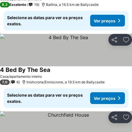
9,2
Excelente
19
Ballina, a 16.5 km de Ballycastle
Selecione as datas para ver os preços
Ver preços
exatos.
Partilhar
Ad
4 Bed By The Sea
Ver preços
Casa/apartamento inteiro
7,0
6
Inishcrone/Enniscrone, a 19.5 km de Ballycastle
Selecione as datas para ver os preços
Ver preços
exatos.
Partilhar
Ad