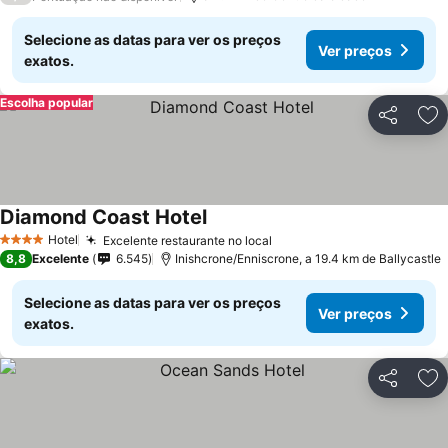
Selecione as datas para ver os preços
Ver preços
exatos.
Escolha popular
Partilhar
Ad
Diamond Coast Hotel
Ver preços
Hotel
Excelente restaurante no local
Ver preços
4 Estrelas
8,8
Excelente
6.545
Inishcrone/Enniscrone, a 19.4 km de Ballycastle
Selecione as datas para ver os preços
Ver preços
exatos.
Partilhar
Ad