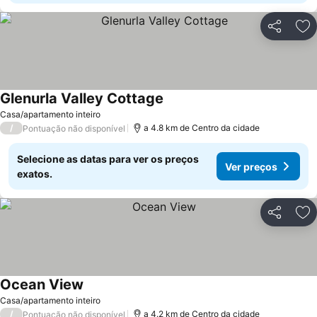
Partilhar
Ad
Glenurla Valley Cottage
Ver preços
Casa/apartamento inteiro
/
a 4.8 km de Centro da cidade
Pontuação não disponível
Selecione as datas para ver os preços
Ver preços
exatos.
Partilhar
Ad
Ocean View
Ver preços
Casa/apartamento inteiro
/
a 4.2 km de Centro da cidade
Pontuação não disponível