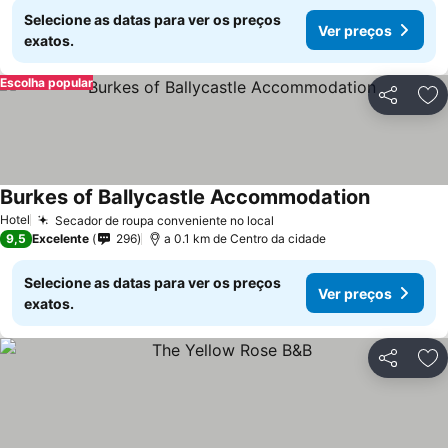
Selecione as datas para ver os preços
Ver preços
exatos.
Escolha popular
Partilhar
Ad
Burkes of Ballycastle Accommodation
Ver preço
Hotel
Secador de roupa conveniente no local
Ver preços
9,5
Excelente
296
a 0.1 km de Centro da cidade
Selecione as datas para ver os preços
Ver preços
exatos.
Partilhar
Ad