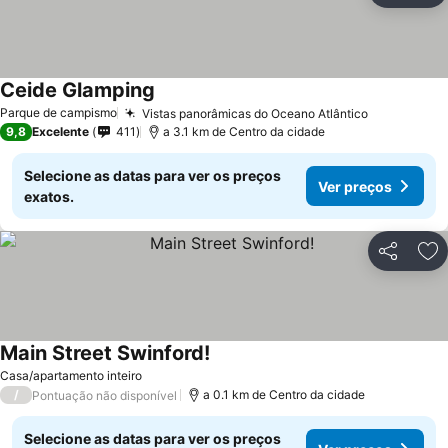
Ceide Glamping
Ver preços
Parque de campismo
Vistas panorâmicas do Oceano Atlântico
Ver preço
9,8
Excelente
411
a 3.1 km de Centro da cidade
Selecione as datas para ver os preços
Ver preços
exatos.
Partilhar
Ad
Main Street Swinford!
Ver preços
Casa/apartamento inteiro
/
a 0.1 km de Centro da cidade
Pontuação não disponível
Selecione as datas para ver os preços