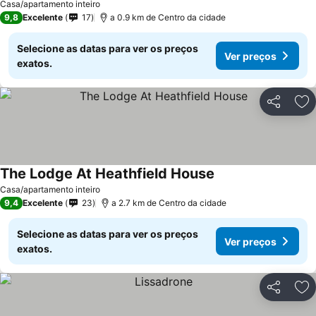
Casa/apartamento inteiro
9,8
Excelente
17
a 0.9 km de Centro da cidade
Selecione as datas para ver os preços
Ver preços
exatos.
Partilhar
Ad
The Lodge At Heathfield House
Ver preços
Casa/apartamento inteiro
9,4
Excelente
23
a 2.7 km de Centro da cidade
Selecione as datas para ver os preços
Ver preços
exatos.
Partilhar
Ad