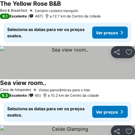
The Yellow Rose B&B
Ver preços
Bed & Breakfast
Cenário costeiro tranquilo
Ver preços
9,1
Excelente
467
a 12.7 km de Centro da cidade
Selecione as datas para ver os preços
Ver preços
exatos.
Partilhar
Ad
Sea view room..
Ver preços
Casa de hóspedes
Vistas panorâmicas para o mar
Ver preços
9,3
Excelente
60
a 10.2 km de Centro da cidade
Selecione as datas para ver os preços
Ver preços
exatos.
Partilhar
Ad