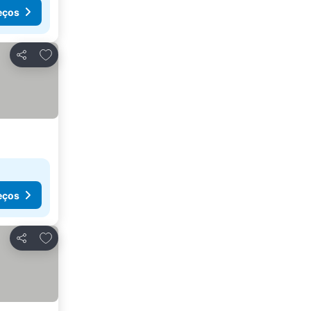
eços
Adicionar aos favoritos
Partilhar
eços
Adicionar aos favoritos
Partilhar