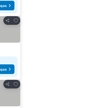
eços
Adicionar aos favoritos
Partilhar
eços
Adicionar aos favoritos
Partilhar