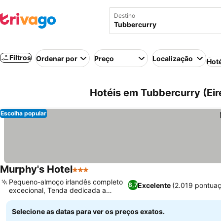
Destino
Filtros
Ordenar por
Preço
Localização
Hot
Hotéis em Tubbercurry (Eire
Escolha popular
Murphy's Hotel
3 Estrelas
Pequeno-almoço irlandês completo
Excelente
(2.019 pontua
8,7
excecional, Tenda dedicada a
eventos
Selecione as datas para ver os preços exatos.