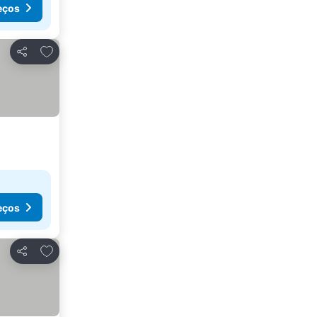
eços
Adicionar aos favoritos
Partilhar
eços
Adicionar aos favoritos
Partilhar