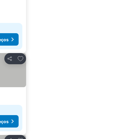
eços
Adicionar aos favoritos
Partilhar
eços