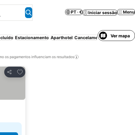
PT · €
Menu
Iniciar sessão
.
Ver mapa
cluído
Estacionamento
Aparthotel
Cancelamento gratuito
o os pagamentos influenciam os resultados
Adicionar aos favoritos
Partilhar