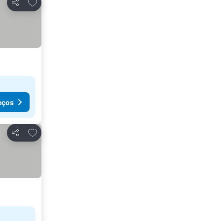
Adicionar aos favoritos
Partilhar
eços
Adicionar aos favoritos
Partilhar