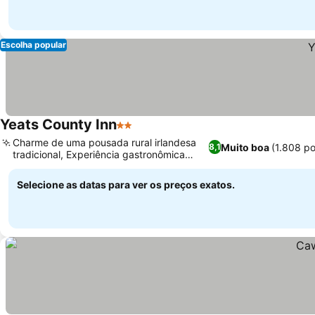
Escolha popular
Yeats County Inn
2 Estrelas
Charme de uma pousada rural irlandesa
Muito boa
(1.808 p
8,1
tradicional, Experiência gastronômica
farta e caseira
Selecione as datas para ver os preços exatos.