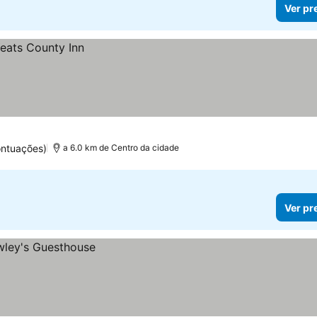
Ver pr
ontuações)
a 6.0 km de Centro da cidade
Ver pr