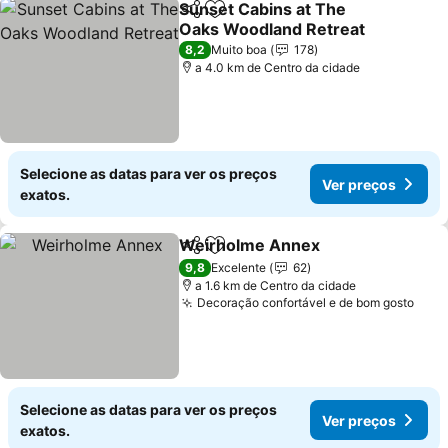
Sunset Cabins at The
Partilhar
Adicionar aos favoritos
Oaks Woodland Retreat
Ver preços
8,2
Muito boa
178
a 4.0 km de Centro da cidade
Selecione as datas para ver os preços
Ver preços
exatos.
Weirholme Annex
Partilhar
Adicionar aos favoritos
Ver pre
9,8
Excelente
62
a 1.6 km de Centro da cidade
Decoração confortável e de bom gosto
Ver 
Selecione as datas para ver os preços
Ver preços
exatos.