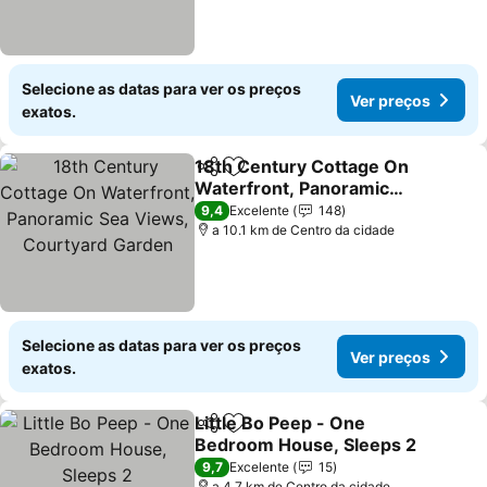
Selecione as datas para ver os preços
Ver preços
exatos.
18th Century Cottage On
Partilhar
Adicionar aos favoritos
Waterfront, Panoramic
Sea Views, Courtyard
Ver preços
9,4
Excelente
148
Garden
a 10.1 km de Centro da cidade
Selecione as datas para ver os preços
Ver preços
exatos.
Little Bo Peep - One
Partilhar
Adicionar aos favoritos
Bedroom House, Sleeps 2
Ver preços
9,7
Excelente
15
a 4.7 km de Centro da cidade