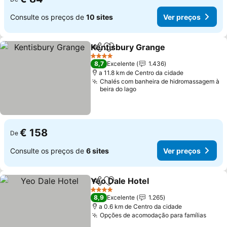
Consulte os preços de
10 sites
Ver preços
Kentisbury Grange
Partilhar
Adicionar aos favoritos
Ver pre
4 Estrelas
8,7
Excelente
1.436
a 11.8 km de Centro da cidade
Chalés com banheira de hidromassagem à
beira do lago
€ 158
De
Consulte os preços de
6 sites
Ver preços
Yeo Dale Hotel
Partilhar
Adicionar aos favoritos
Ver preços
4 Estrelas
8,9
Excelente
1.265
a 0.6 km de Centro da cidade
Opções de acomodação para famílias
Ver p