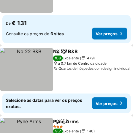
€ 131
De
Consulte os preços de
6 sites
Ver preços
No 22 B&B
Partilhar
Adicionar aos favoritos
Ver preços
9,8
Excelente
479
a 0.7 km de Centro da cidade
Quartos de hóspedes com design individual
V
Selecione as datas para ver os preços
Ver preços
exatos.
Pyne Arms
Partilhar
Adicionar aos favoritos
Ver preços
3 Estrelas
9,7
Excelente
140