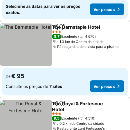
Selecione as datas para ver os preços
Ver preços
exatos.
The Barnstaple Hotel
Partilhar
Adicionar aos favoritos
Ver 
3 Estrelas
8,7
Excelente
4.670
a 1.3 km de Centro da cidade
Pátio ajardinado e vista para a piscina
Ver 
€ 95
De
Consulte os preços de
7 sites
Ver preços
The Royal & Fortescue
Partilhar
Adicionar aos favoritos
Hotel
Ver preços
3 Estrelas
8,5
Excelente
4.510
a 0.2 km de Centro da cidade
Restaurante Lord Fortescue's
Ver preços