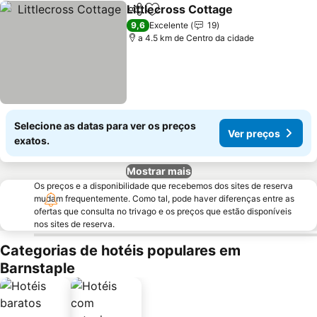
Littlecross Cottage
Partilhar
Adicionar aos favoritos
Ver pr
9,6
Excelente
19
a 4.5 km de Centro da cidade
Selecione as datas para ver os preços
Ver preços
exatos.
Mostrar mais
Os preços e a disponibilidade que recebemos dos sites de reserva
mudam frequentemente. Como tal, pode haver diferenças entre as
ofertas que consulta no trivago e os preços que estão disponíveis
nos sites de reserva.
Categorias de hotéis populares em
Barnstaple