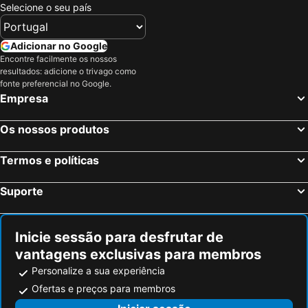
Birmingham, Inglaterra Hotéis
Oxford, Inglaterra Hotéis
Selecione o seu país
Cambridge, Inglaterra Hotéis
Luton, Inglaterra Hotéis
Nottingham, Inglaterra Hotéis
Leicester, Inglaterra Hotéis
Adicionar no Google
Encontre facilmente os nossos
Peterborough, Inglaterra Hotéis
Watford, Inglaterra Hotéis
resultados: adicione o trivago como
Milton Keynes, Inglaterra Hotéis
Londres, Inglaterra Hotéis
fonte preferencial no Google.
Empresa
Edimburgo, Escócia Hotéis
Manchester, Inglaterra Hotéis
Liverpool, Inglaterra Hotéis
Glasgow, Escócia Hotéis
Os nossos produtos
Hounslow, Inglaterra Hotéis
Bristol, Inglaterra Hotéis
Termos e políticas
Inverness, Escócia Hotéis
Suporte
Inicie sessão para desfrutar de
vantagens exclusivas para membros
Personalize a sua experiência
Ofertas e preços para membros