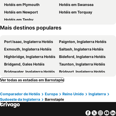
Hotéis em Plymouth
Hotéis em Swansea
Hotéis em Newport
Hotéis em Torquay
Hotéis em Tenby
Mais destinos populares
Port Isaac, Inglaterra Hotéis
Paignton, Inglaterra Hotéis
Exmouth, Inglaterra Hotéis
Saltash, Inglaterra Hotéis
Highbridge, Inglaterra Hotéis
Bideford, Inglaterra Hotéis
Bridgend, Gales Hotéis
Taunton, Inglaterra Hotéis
Bridgwater, Inglaterra Hotéis
Bridport, Inglaterra Hotéis
Bude, Inglaterra Hotéis
Tiverton, Inglaterra Hotéis
Ver todas as estadias em Barnstaple
Barry, Gales Hotéis
Port Talbot, Gales Hotéis
Comparador de Hotéis
Europa
Reino Unido
Inglaterra
Sidmouth, Inglaterra Hotéis
Brixham, Inglaterra Hotéis
Sudoeste da Inglaterra
Barnstaple
Lynton, Inglaterra Hotéis
Dawlish, Inglaterra Hotéis
Looe, Inglaterra Hotéis
Merthyr Tydfil, Gales Hotéis
Facebook
Twitter
Insta
Yo