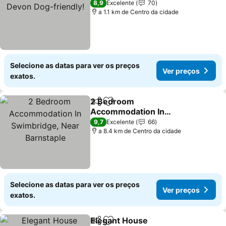
friendly!
Ver preços
8,9
Excelente
70
a 1.1 km de Centro da cidade
Selecione as datas para ver os preços
Ver preços
exatos.
2 Bedroom
Partilhar
Adicionar aos favoritos
Accommodation In
Swimbridge, Near
Ver preços
9,7
Excelente
66
Barnstaple
a 8.4 km de Centro da cidade
Selecione as datas para ver os preços
Ver preços
exatos.
Elegant House
Partilhar
Adicionar aos favoritos