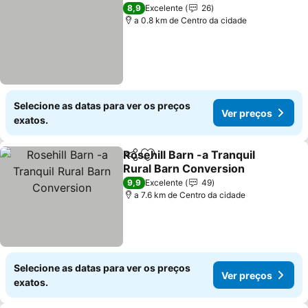
Ver preços
8,9
Excelente
26
a 0.8 km de Centro da cidade
Selecione as datas para ver os preços
Ver preços
exatos.
Rosehill Barn -a Tranquil
Partilhar
Adicionar aos favoritos
Rural Barn Conversion
Ver preços
9,9
Excelente
49
a 7.6 km de Centro da cidade
Selecione as datas para ver os preços
Ver preços
exatos.