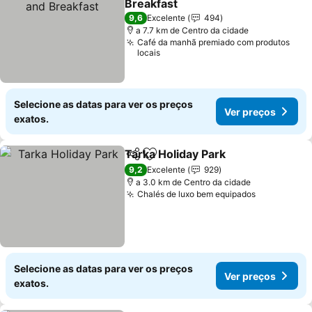
Breakfast
Ver preços
9,6
Excelente
494
a 7.7 km de Centro da cidade
Café da manhã premiado com produtos
locais
Selecione as datas para ver os preços
Ver preços
exatos.
Tarka Holiday Park
Partilhar
Adicionar aos favoritos
Ver pre
9,2
Excelente
929
a 3.0 km de Centro da cidade
Chalés de luxo bem equipados
Ver preço
Selecione as datas para ver os preços
Ver preços
exatos.