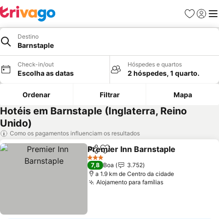
Favoritos
Iniciar
Me
Destino
Barnstaple
Check-in/out
Hóspedes e quartos
Escolha as datas
2 hóspedes, 1 quarto.
Ordenar
Filtrar
Mapa
Hotéis em Barnstaple (Inglaterra, Reino
Unido)
Como os pagamentos influenciam os resultados
Premier Inn Barnstaple
Partilhar
Adicionar aos favoritos
Ver
3 Estrelas
7,8
Boa
3.752
a 1.9 km de Centro da cidade
Alojamento para famílias
Ver preços