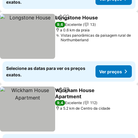
exatos.
Longstone House
Partilhar
Adicionar aos favoritos
Ver preç
9,6
Excelente
13
a 0.6 km da praia
Vistas panorâmicas da paisagem rural de
Northumberland
Selecione as datas para ver os preços
Ver preços
exatos.
Wickham House
Partilhar
Adicionar aos favoritos
Apartment
Ver preços
9,4
Excelente
112
a 5.2 km de Centro da cidade