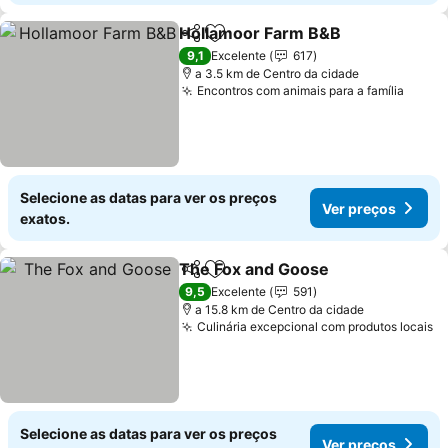
Hollamoor Farm B&B
Partilhar
Adicionar aos favoritos
Ver p
9,1
Excelente
617
a 3.5 km de Centro da cidade
Encontros com animais para a família
Ver p
Selecione as datas para ver os preços
Ver preços
exatos.
The Fox and Goose
Partilhar
Adicionar aos favoritos
Ver pr
9,5
Excelente
591
a 15.8 km de Centro da cidade
Culinária excepcional com produtos locais
V
Selecione as datas para ver os preços
Ver preços