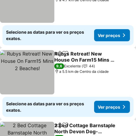
Selecione as datas para ver os preços
Ver preços
exatos.
Rubys Retreat! New
Partilhar
Adicionar aos favoritos
House On Farm15 Mins 2
Beaches!
Ver preços
9,6
Excelente
44
a 5.5 km de Centro da cidade
Selecione as datas para ver os preços
Ver preços
exatos.
2 Bed Cottage Barnstaple
Partilhar
Adicionar aos favoritos
North Devon Dog-