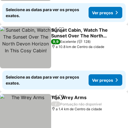
Selecione as datas para ver os preços
Ver preços
exatos.
Sunset Cabin, Watch The
Partilhar
Adicionar aos favoritos
Sunset Over The North
Devon Horizon In This
Ver preços
9,9
Excelente
128
Cosy Cabin!
a 10.8 km de Centro da cidade
Selecione as datas para ver os preços
Ver preços
exatos.
The Wrey Arms
Partilhar
Adicionar aos favoritos
Ver preço
/
Pontuação não disponível
a 1.4 km de Centro da cidade