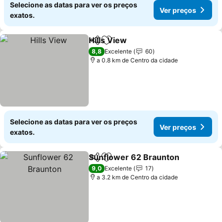
Selecione as datas para ver os preços
Ver preços
exatos.
Hills View
Partilhar
Adicionar aos favoritos
Ver preços
8,8
Excelente
60
a 0.8 km de Centro da cidade
Selecione as datas para ver os preços
Ver preços
exatos.
Sunflower 62 Braunton
Partilhar
Adicionar aos favoritos
Ve
9,0
Excelente
17
a 3.2 km de Centro da cidade