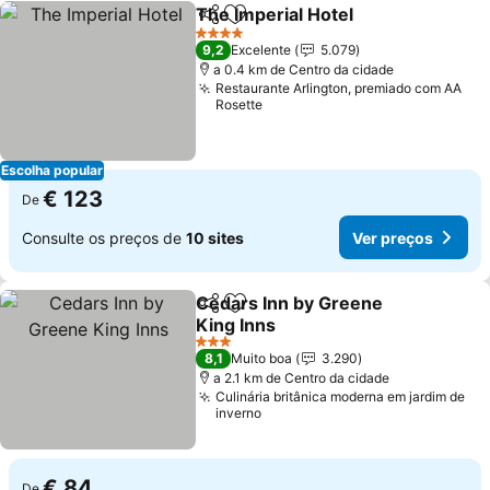
The Imperial Hotel
Partilhar
Adicionar aos favoritos
Ver pre
4 Estrelas
9,2
Excelente
5.079
a 0.4 km de Centro da cidade
Restaurante Arlington, premiado com AA
Rosette
Escolha popular
€ 123
De
Consulte os preços de
10 sites
Ver preços
Cedars Inn by Greene
Partilhar
Adicionar aos favoritos
King Inns
Ver preços
3 Estrelas
8,1
Muito boa
3.290
a 2.1 km de Centro da cidade
Culinária britânica moderna em jardim de
inverno
€ 84
De