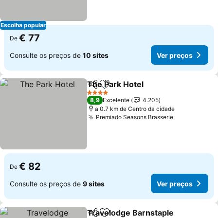
Escolha popular
€ 77
De
Consulte os preços de
10 sites
Ver preços
The Park Hotel
Partilhar
Adicionar aos favoritos
Ver preços
4 Estrelas
8,9
Excelente
4.205
a 0.7 km de Centro da cidade
Premiado Seasons Brasserie
Ver preços
€ 82
De
Consulte os preços de
9 sites
Ver preços
Travelodge Barnstaple
Partilhar
Adicionar aos favoritos