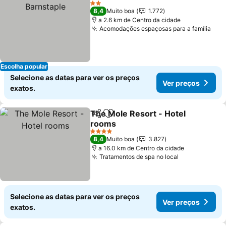
Ver
2 Estrelas
8,4
Muito boa
1.772
a 2.6 km de Centro da cidade
Acomodações espaçosas para a família
Ver
Escolha popular
Selecione as datas para ver os preços
Ver preços
exatos.
The Mole Resort - Hotel
Partilhar
Adicionar aos favoritos
rooms
Ver preços
4 Estrelas
8,4
Muito boa
3.827
a 16.0 km de Centro da cidade
Tratamentos de spa no local
Ver preços
Selecione as datas para ver os preços
Ver preços
exatos.