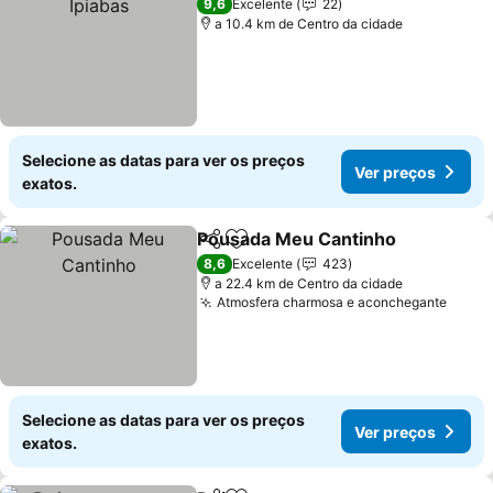
9,6
Excelente
22
a 10.4 km de Centro da cidade
Selecione as datas para ver os preços
Ver preços
exatos.
Pousada Meu Cantinho
Partilhar
Adicionar aos favoritos
Ver
8,6
Excelente
423
a 22.4 km de Centro da cidade
Atmosfera charmosa e aconchegante
Ver p
Selecione as datas para ver os preços
Ver preços
exatos.