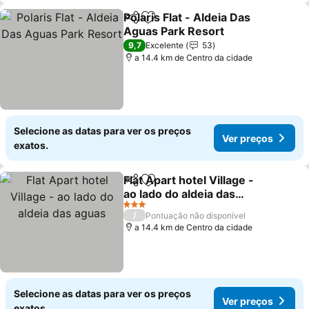
Polaris Flat - Aldeia Das
Partilhar
Adicionar aos favoritos
Aguas Park Resort
Ver preços
9,7
Excelente
53
a 14.4 km de Centro da cidade
Selecione as datas para ver os preços
Ver preços
exatos.
Flat Apart hotel Village -
Partilhar
Adicionar aos favoritos
ao lado do aldeia das
aguas
Ver preços
3 Estrelas
/
Pontuação não disponível
a 14.4 km de Centro da cidade
Selecione as datas para ver os preços
Ver preços
exatos.