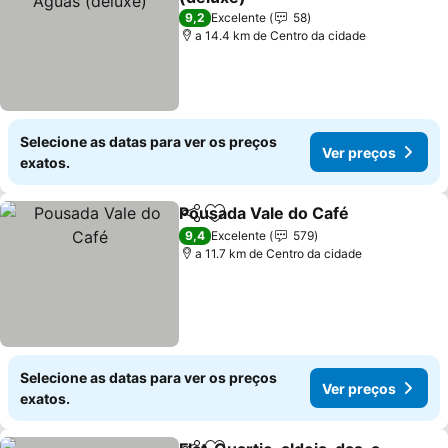
Ver preços
9,2
Excelente
58
a 14.4 km de Centro da cidade
Selecione as datas para ver os preços
Ver preços
exatos.
Pousada Vale do Café
Partilhar
Adicionar aos favoritos
Ver 
9,4
Excelente
579
a 11.7 km de Centro da cidade
Selecione as datas para ver os preços
Ver preços
exatos.