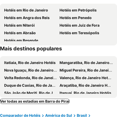
Hotéis em Rio de Janeiro
Hotéis em Petrópolis
Hotéis em Angra dos Reis
Hotéis em Penedo
Hotéis em Niterói
Hotéis em Juiz de Fora
Hotéis em Abraão
Hotéis em Teresópolis
Hotéis em Resende
Mais destinos populares
Itatiaia, Rio de Janeiro Hotéis
Mangaratiba, Rio de Janeiro Hotéis
Nova Iguaçu, Rio de Janeiro Hotéis
Miguel Pereira, Rio de Janeiro Hotéis
Volta Redonda, Rio de Janeiro Hotéis
Valença, Rio de Janeiro Hotéis
Duque de Caxias, Rio de Janeiro Hotéis
Araçatiba, Rio de Janeiro Hotéis
São João de Meriti, Rio de Janeiro Hotéis
Itaguaí, Rio de Janeiro Hotéis
Vassouras, Rio de Janeiro Hotéis
Bocaina de Minas, Minas Gerais Hotéis
Ver todas as estadias em Barra do Piraí
Ilha Grande, Piauí Hotéis
Conservatória, Rio de Janeiro Hotéis
Comparador de Hotéis
América do Sul
Brasil
Lima Duarte, Minas Gerais Hotéis
Três Rios, Rio de Janeiro Hotéis