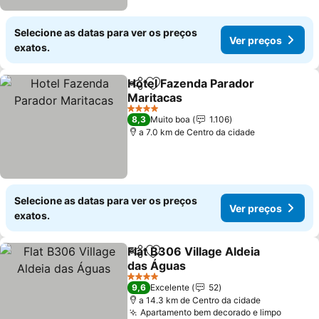
Selecione as datas para ver os preços
Ver preços
exatos.
Hotel Fazenda Parador
Partilhar
Adicionar aos favoritos
Maritacas
Ver preços
4 Estrelas
8,3
Muito boa
1.106
a 7.0 km de Centro da cidade
Selecione as datas para ver os preços
Ver preços
exatos.
Flat B306 Village Aldeia
Partilhar
Adicionar aos favoritos
das Águas
Ver preços
4 Estrelas
9,6
Excelente
52
a 14.3 km de Centro da cidade
Apartamento bem decorado e limpo
Ver pr