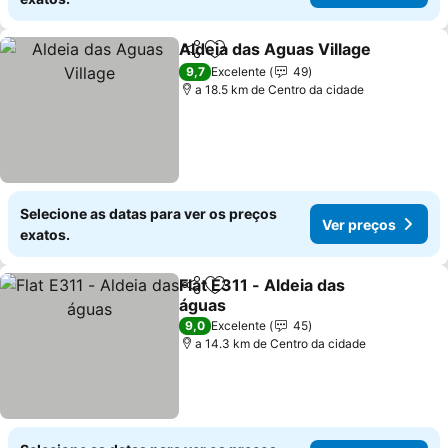
Aldeia das Aguas Village
Partilhar
Adicionar aos favoritos
V
9,7
Excelente
49
a 18.5 km de Centro da cidade
Selecione as datas para ver os preços
Ver preços
exatos.
Flat E311 - Aldeia das
Partilhar
Adicionar aos favoritos
águas
Ver preços
9,0
Excelente
45
a 14.3 km de Centro da cidade