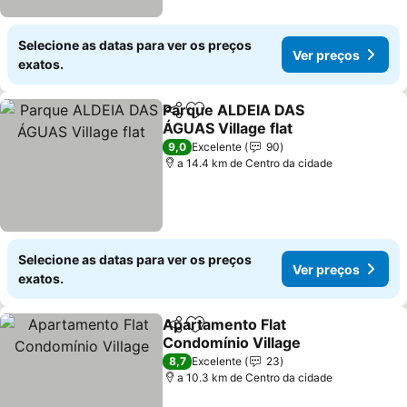
Selecione as datas para ver os preços
Ver preços
exatos.
Parque ALDEIA DAS
Partilhar
Adicionar aos favoritos
ÁGUAS Village flat
Ver preços
9,0
Excelente
90
a 14.4 km de Centro da cidade
Selecione as datas para ver os preços
Ver preços
exatos.
Apartamento Flat
Partilhar
Adicionar aos favoritos
Condomínio Village
Ver preços
8,7
Excelente
23
a 10.3 km de Centro da cidade