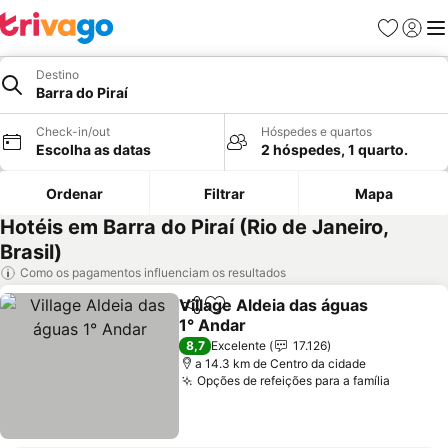
Favoritos
Iniciar
Me
Destino
Barra do Piraí
Check-in/out
Hóspedes e quartos
Escolha as datas
2 hóspedes, 1 quarto.
Ordenar
Filtrar
Mapa
Hotéis em Barra do Piraí (Rio de Janeiro,
Brasil)
Como os pagamentos influenciam os resultados
Village Aldeia das águas
Partilhar
Adicionar aos favoritos
1° Andar
Ver preços
8,7
Excelente
17.126
a 14.3 km de Centro da cidade
Opções de refeições para a família
Ver pre