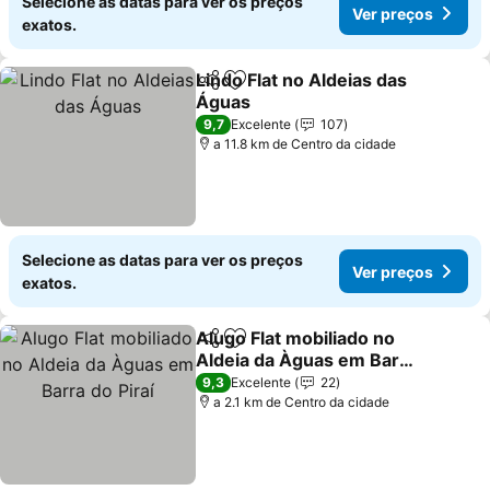
Selecione as datas para ver os preços
Ver preços
exatos.
Lindo Flat no Aldeias das
Partilhar
Adicionar aos favoritos
Águas
Ver preços
9,7
Excelente
107
a 11.8 km de Centro da cidade
Selecione as datas para ver os preços
Ver preços
exatos.
Alugo Flat mobiliado no
Partilhar
Adicionar aos favoritos
Aldeia da Àguas em Barra
do Piraí
Ver preços
9,3
Excelente
22
a 2.1 km de Centro da cidade