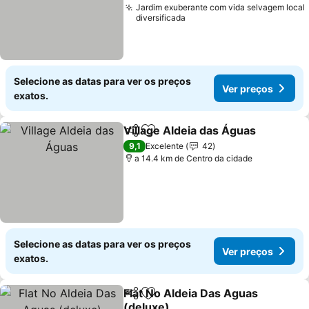
Jardim exuberante com vida selvagem local
diversificada
Selecione as datas para ver os preços
Ver preços
exatos.
Village Aldeia das Águas
Partilhar
Adicionar aos favoritos
V
9,1
Excelente
42
a 14.4 km de Centro da cidade
Selecione as datas para ver os preços
Ver preços
exatos.
Flat No Aldeia Das Aguas
Partilhar
Adicionar aos favoritos
(deluxe)