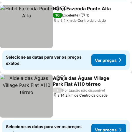
Hotel Fazenda Ponte Alta
Partilhar
Adicionar aos favoritos
V
10
Excelente
1
a 5.4 km de Centro da cidade
Selecione as datas para ver os preços
Ver preços
exatos.
Aldeia das Águas Village
Partilhar
Adicionar aos favoritos
Park Flat A110 térreo
Ver preços
/
Pontuação não disponível
a 14.2 km de Centro da cidade
Selecione as datas para ver os preços
Ver preços