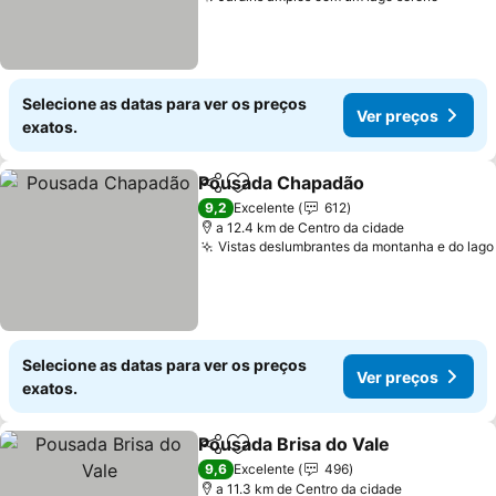
Ver pr
Selecione as datas para ver os preços
Ver preços
exatos.
Pousada Chapadão
Partilhar
Adicionar aos favoritos
Ver pr
9,2
Excelente
612
a 12.4 km de Centro da cidade
Vistas deslumbrantes da montanha e do lago
Selecione as datas para ver os preços
Ver preços
exatos.
Pousada Brisa do Vale
Partilhar
Adicionar aos favoritos
Ver 
9,6
Excelente
496
a 11.3 km de Centro da cidade