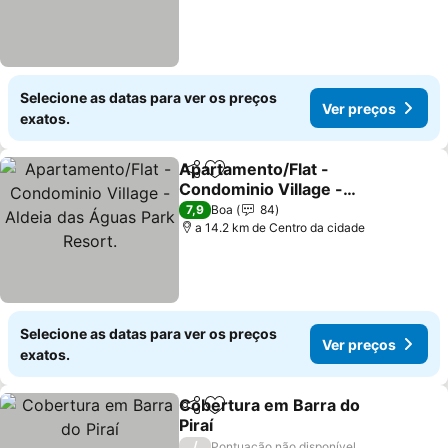
Selecione as datas para ver os preços
Ver preços
exatos.
Apartamento/Flat -
Partilhar
Adicionar aos favoritos
Condominio Village -
Aldeia das Águas Park
Ver preços
7,9
Boa
84
Resort.
a 14.2 km de Centro da cidade
Selecione as datas para ver os preços
Ver preços
exatos.
Cobertura em Barra do
Partilhar
Adicionar aos favoritos
Piraí
Ver preços
/
Pontuação não disponível