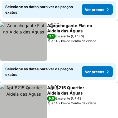
Selecione as datas para ver os preços
Ver preços
exatos.
Aconchegante Flat no
Partilhar
Adicionar aos favoritos
Aldeia das Águas
Ver preços
9,1
Excelente
140
a 14.2 km de Centro da cidade
Selecione as datas para ver os preços
Ver preços
exatos.
Apt B215 Quartier -
Partilhar
Adicionar aos favoritos
Aldeia das Águas
Ver preços
9,5
Excelente
43
a 14.2 km de Centro da cidade