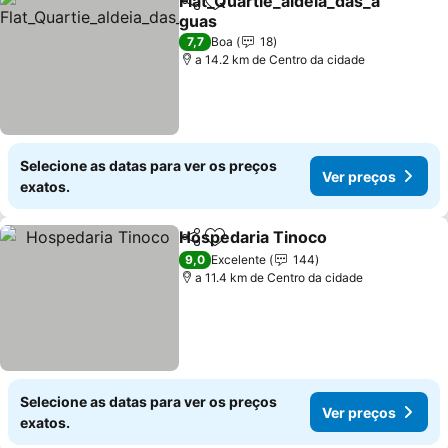
Flat_Quartie_aldeia_das_a
Partilhar
Adicionar aos favoritos
guas
Ver preços
7,7
Boa
18
a 14.2 km de Centro da cidade
Selecione as datas para ver os preços
Ver preços
exatos.
Hospedaria Tinoco
Partilhar
Adicionar aos favoritos
Ver pre
9,0
Excelente
144
a 11.4 km de Centro da cidade
Selecione as datas para ver os preços
Ver preços
exatos.