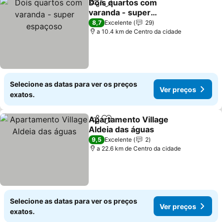
Dois quartos com
Partilhar
Adicionar aos favoritos
varanda - super
espaçoso
Ver preços
8,7
Excelente
29
a 10.4 km de Centro da cidade
Selecione as datas para ver os preços
Ver preços
exatos.
Apartamento Village
Partilhar
Adicionar aos favoritos
Aldeia das águas
Ver preços
9,5
Excelente
2
a 22.6 km de Centro da cidade
Selecione as datas para ver os preços
Ver preços
exatos.