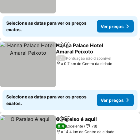
Selecione as datas para ver os preços
Ver preços
exatos.
Hanna Palace Hotel
Partilhar
Adicionar aos favoritos
Amaral Peixoto
Ver preços
/
Pontuação não disponível
a 0.7 km de Centro da cidade
Selecione as datas para ver os preços
Ver preços
exatos.
O Paraiso é aqui!
Partilhar
Adicionar aos favoritos
Ver preço
9,4
Excelente
78
a 14.4 km de Centro da cidade