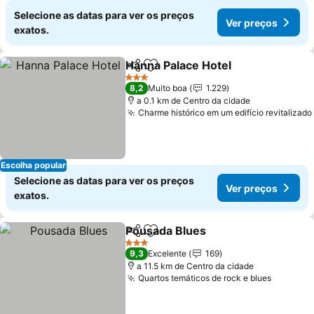
Selecione as datas para ver os preços
Ver preços
exatos.
Hanna Palace Hotel
Partilhar
Adicionar aos favoritos
Ver pr
3 Estrelas
8,2
Muito boa
1.229
a 0.1 km de Centro da cidade
Charme histórico em um edifício revitalizado
Escolha popular
Selecione as datas para ver os preços
Ver preços
exatos.
Pousada Blues
Partilhar
Adicionar aos favoritos
Ver preços
3 Estrelas
9,3
Excelente
169
a 11.5 km de Centro da cidade
Quartos temáticos de rock e blues
Ver pre