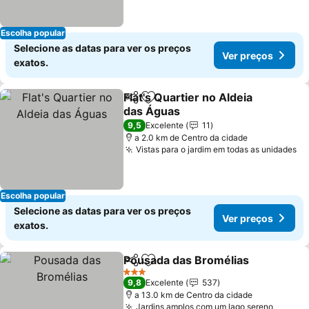
Escolha popular
Selecione as datas para ver os preços
Ver preços
exatos.
Flat's Quartier no Aldeia
Partilhar
Adicionar aos favoritos
das Águas
Ver preços
9,5
Excelente
11
a 2.0 km de Centro da cidade
Vistas para o jardim em todas as unidades
Ve
Escolha popular
Selecione as datas para ver os preços
Ver preços
exatos.
Pousada das Bromélias
Partilhar
Adicionar aos favoritos
Ve
3 Estrelas
9,8
Excelente
537
a 13.0 km de Centro da cidade
Jardins amplos com um lago sereno