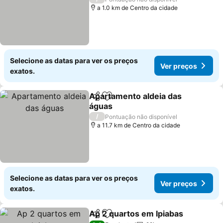
a 1.0 km de Centro da cidade
Selecione as datas para ver os preços
Ver preços
exatos.
Apartamento aldeia das
Partilhar
Adicionar aos favoritos
águas
Ver preços
/
Pontuação não disponível
a 11.7 km de Centro da cidade
Selecione as datas para ver os preços
Ver preços
exatos.
Ap 2 quartos em Ipiabas
Partilhar
Adicionar aos favoritos
Ve