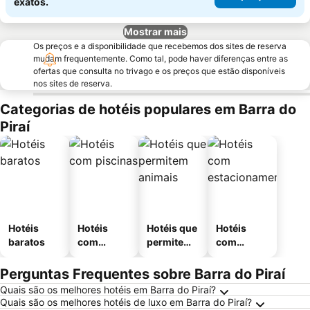
exatos.
Mostrar mais
Os preços e a disponibilidade que recebemos dos sites de reserva
mudam frequentemente. Como tal, pode haver diferenças entre as
ofertas que consulta no trivago e os preços que estão disponíveis
nos sites de reserva.
Categorias de hotéis populares em Barra do
Piraí
Hotéis
Hotéis
Hotéis que
Hotéis
baratos
com
permitem
com
piscinas
animais
estaciona
mento
Perguntas Frequentes sobre Barra do Piraí
Quais são os melhores hotéis em Barra do Piraí?
Quais são os melhores hotéis de luxo em Barra do Piraí?