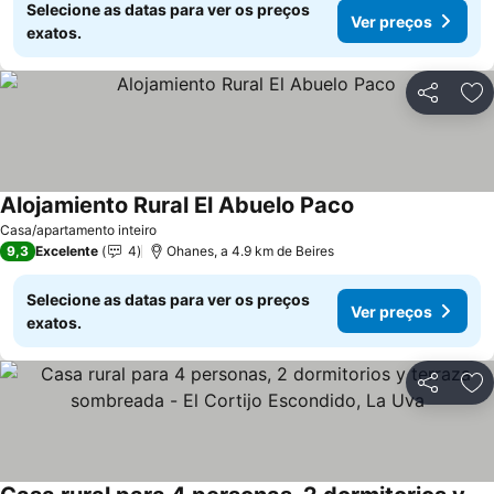
Selecione as datas para ver os preços
Ver preços
exatos.
Partilhar
Ad
Alojamiento Rural El Abuelo Paco
Casa/apartamento inteiro
9,3
Excelente
4
Ohanes, a 4.9 km de Beires
Selecione as datas para ver os preços
Ver preços
exatos.
Partilhar
Ad