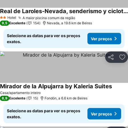
Real de Laroles-Nevada, senderismo y cicloturismo
Hotel
A maior piscina comum da região
2 Estrelas
9,5
Excelente
154
Nevada, a 19.6 km de Beires
Selecione as datas para ver os preços
Ver preços
exatos.
Partilhar
Ad
Mirador de la Alpujarra by Kaleria Suites
Casa/apartamento inteiro
8,9
Excelente
15
Fondón, a 6.6 km de Beires
Selecione as datas para ver os preços
Ver preços
exatos.