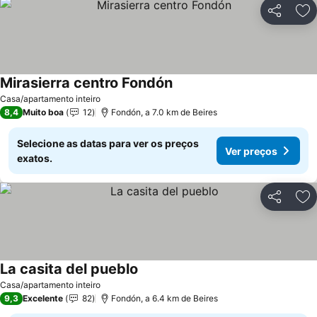
Partilhar
Ad
Mirasierra centro Fondón
Casa/apartamento inteiro
8,4
Muito boa
12
Fondón, a 7.0 km de Beires
Selecione as datas para ver os preços
Ver preços
exatos.
Partilhar
Ad
La casita del pueblo
Casa/apartamento inteiro
9,3
Excelente
82
Fondón, a 6.4 km de Beires