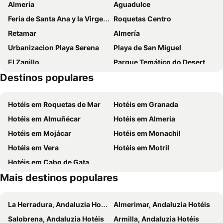
Almería
Aguadulce
Feria de Santa Ana y la Virgen del Carmen
Roquetas Centro
Retamar
Almería
Urbanizacion Playa Serena
Playa de San Miguel
El Zapillo
Parque Temático do Deserto de Tabernas
Destinos populares
Parque Natural Cabo de Gata
Urbanización Roquetas de Mar
Balerma
Puerto de Roquetas de Mar
Hotéis em Roquetas de Mar
Hotéis em Granada
Palacio Municipal de los Juegos Mediterráneos
San Telmo
Hotéis em Almuñécar
Hotéis em Almeria
Tagarete
Zapillo
Hotéis em Mojácar
Hotéis em Monachil
El Puerto-Las Lomas
El Faro
Hotéis em Vera
Hotéis em Motril
Estación recreativa Puerto de la Ragua
Fiestas en honor a San Francisco Serrano
Hotéis em Cabo de Gata
Baño árabe. Centro de interpretación El Agua en Al-Andalus
Puente de la Tableta
Mais destinos populares
Museo de Fotografía de Yegen
Los Parrales
San Marcos
Fiestas en honor al Santísimo Cristo de las Penas
La Herradura, Andaluzia Hotéis
Almerimar, Andaluzia Hotéis
Las Salinas
Cortijo Grande
Salobrena, Andaluzia Hotéis
Armilla, Andaluzia Hotéis
Museo Arqueológico Provincial de Almería
Piedras Redondas