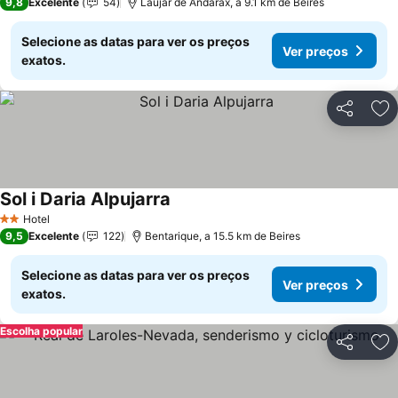
9,8
Excelente
54
Laujar de Andarax, a 9.1 km de Beires
Selecione as datas para ver os preços
Ver preços
exatos.
Partilhar
Ad
Sol i Daria Alpujarra
Hotel
2 Estrelas
9,5
Excelente
122
Bentarique, a 15.5 km de Beires
Selecione as datas para ver os preços
Ver preços
exatos.
Escolha popular
Partilhar
Ad