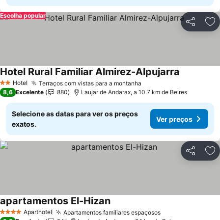
Escolha popular
Partilhar
Ad
Hotel Rural Familiar Almirez-Alpujarra
Hotel
Terraços com vistas para a montanha
2 Estrelas
8,6
Excelente
880
Laujar de Andarax, a 10.7 km de Beires
Selecione as datas para ver os preços
Ver preços
exatos.
Partilhar
Ad
apartamentos El-Hizan
Aparthotel
Apartamentos familiares espaçosos
4 Estrelas