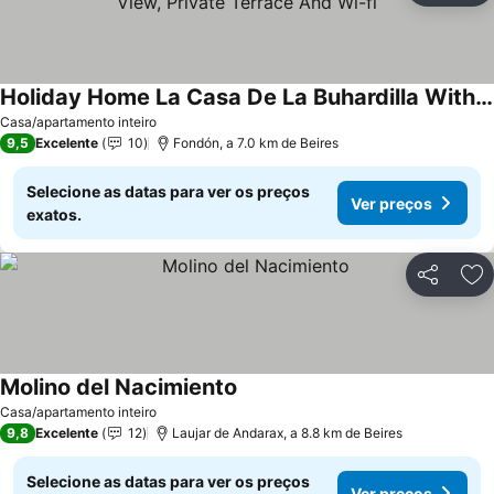
Holiday Home La Casa De La Buhardilla With Mountain View, Private Terrace And Wi-fi
Casa/apartamento inteiro
9,5
Excelente
10
Fondón, a 7.0 km de Beires
Selecione as datas para ver os preços
Ver preços
exatos.
Partilhar
Ad
Molino del Nacimiento
Casa/apartamento inteiro
9,8
Excelente
12
Laujar de Andarax, a 8.8 km de Beires
Selecione as datas para ver os preços
Ver preços