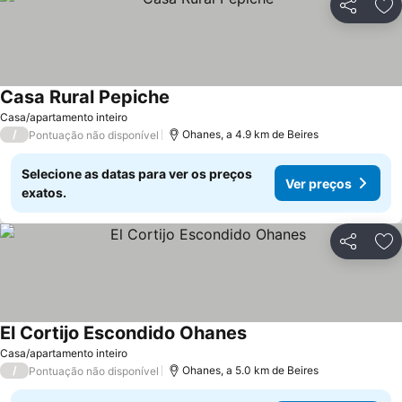
Partilhar
Ad
Casa Rural Pepiche
Casa/apartamento inteiro
/
Ohanes, a 4.9 km de Beires
Pontuação não disponível
Selecione as datas para ver os preços
Ver preços
exatos.
Partilhar
Ad
El Cortijo Escondido Ohanes
Casa/apartamento inteiro
/
Ohanes, a 5.0 km de Beires
Pontuação não disponível