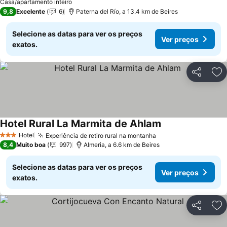
Casa/apartamento inteiro
9,8
Excelente
6
Paterna del Río, a 13.4 km de Beires
Selecione as datas para ver os preços
Ver preços
exatos.
Partilhar
Ad
Hotel Rural La Marmita de Ahlam
Hotel
Experiência de retiro rural na montanha
3 Estrelas
8,4
Muito boa
997
Almeria, a 6.6 km de Beires
Selecione as datas para ver os preços
Ver preços
exatos.
Partilhar
Ad