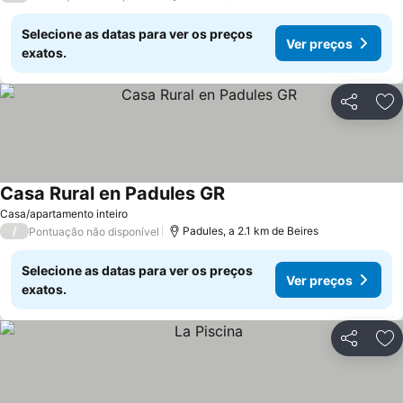
Selecione as datas para ver os preços
Ver preços
exatos.
Partilhar
Ad
Casa Rural en Padules GR
Casa/apartamento inteiro
/
Padules, a 2.1 km de Beires
Pontuação não disponível
Selecione as datas para ver os preços
Ver preços
exatos.
Partilhar
Ad