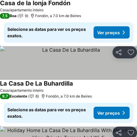
Casa de la lonja Fondón
Casa/apartamento inteiro
7,5
Boa
9
Fondón, a 7.0 km de Beires
Selecione as datas para ver os preços
Ver preços
exatos.
Partilhar
Ad
La Casa De La Buhardilla
Casa/apartamento inteiro
9,7
Excelente
8
Fondón, a 7.0 km de Beires
Selecione as datas para ver os preços
Ver preços
exatos.
Partilhar
Ad