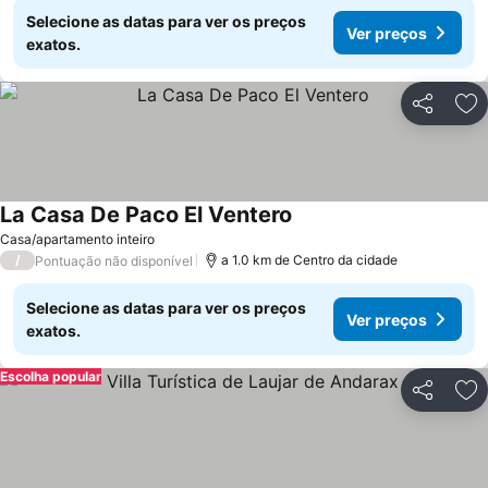
Selecione as datas para ver os preços
Ver preços
exatos.
Partilhar
Ad
La Casa De Paco El Ventero
Casa/apartamento inteiro
/
a 1.0 km de Centro da cidade
Pontuação não disponível
Selecione as datas para ver os preços
Ver preços
exatos.
Escolha popular
Partilhar
Ad