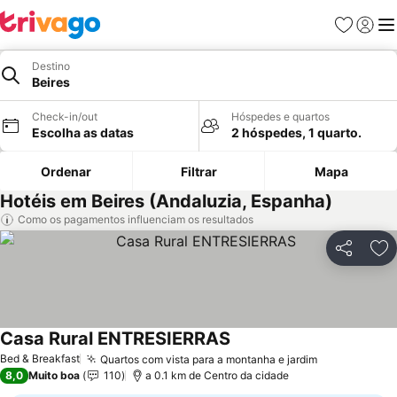
Favoritos
Iniciar
Me
Destino
Beires
Check-in/out
Hóspedes e quartos
Escolha as datas
2 hóspedes, 1 quarto.
Ordenar
Filtrar
Mapa
Hotéis em Beires (Andaluzia, Espanha)
Como os pagamentos influenciam os resultados
Partilhar
Ad
Casa Rural ENTRESIERRAS
Bed & Breakfast
Quartos com vista para a montanha e jardim
8,0
Muito boa
110
a 0.1 km de Centro da cidade