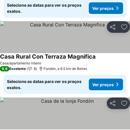
Selecione as datas para ver os preços
Ver preços
exatos.
Partilhar
Ad
Casa Rural Con Terraza Magnifica
Casa/apartamento inteiro
9,6
Excelente
8
Fondón, a 6.5 km de Beires
Selecione as datas para ver os preços
Ver preços
exatos.
Partilhar
Ad