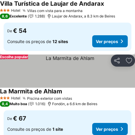
Villa Turística de Laujar de Andarax
Hotel
Villas com vista para a montanha
3 Estrelas
8,6
Excelente
1.288
Laujar de Andarax, a 8.3 km de Beires
€ 54
De
Consulte os preços de
12 sites
Ver preços
Escolha popular
Partilhar
Ad
La Marmita de Ahlam
Hotel
Piscina exterior com vistas
3 Estrelas
8,4
Muito boa
1.016
Fondón, a 6.6 km de Beires
€ 67
De
Consulte os preços de
1 site
Ver preços