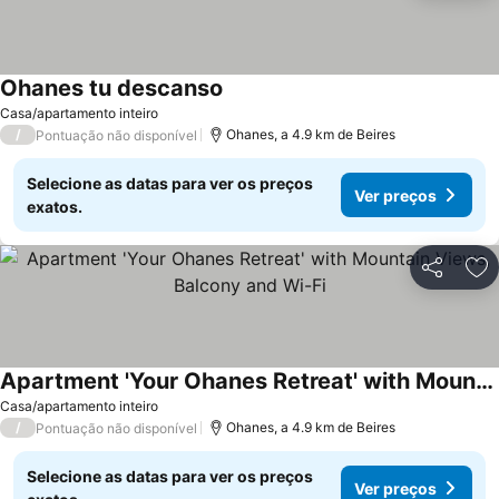
Ohanes tu descanso
Casa/apartamento inteiro
/
Ohanes, a 4.9 km de Beires
Pontuação não disponível
Selecione as datas para ver os preços
Ver preços
exatos.
Partilhar
Ad
Apartment 'Your Ohanes Retreat' with Mountain Views, Balcony and Wi-Fi
Casa/apartamento inteiro
/
Ohanes, a 4.9 km de Beires
Pontuação não disponível
Selecione as datas para ver os preços
Ver preços