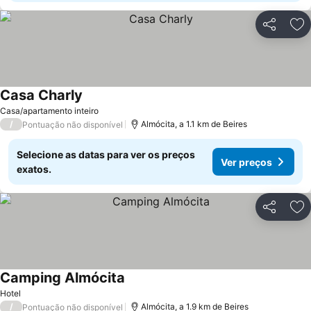
Partilhar
Ad
Casa Charly
Casa/apartamento inteiro
/
Almócita, a 1.1 km de Beires
Pontuação não disponível
Selecione as datas para ver os preços
Ver preços
exatos.
Partilhar
Ad
Camping Almócita
Hotel
/
Almócita, a 1.9 km de Beires
Pontuação não disponível