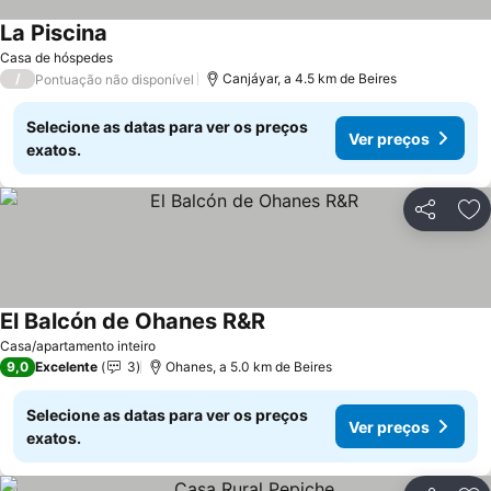
La Piscina
Casa de hóspedes
/
Canjáyar, a 4.5 km de Beires
Pontuação não disponível
Selecione as datas para ver os preços
Ver preços
exatos.
Partilhar
Ad
El Balcón de Ohanes R&R
Casa/apartamento inteiro
9,0
Excelente
3
Ohanes, a 5.0 km de Beires
Selecione as datas para ver os preços
Ver preços
exatos.