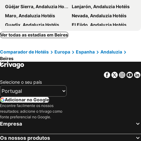
Güéjar Sierra, Andaluzia Hotéis
Lanjarón, Andaluzia Hotéis
Puerto de Almería
Maro, Andaluzia Hotéis
Nevada, Andaluzia Hotéis
Guadix, Andaluzia Hotéis
El Ejido, Andaluzia Hotéis
Pulianas, Andaluzia Hotéis
Pinos Genil, Andaluzia Hotéis
Ver todas as estadias em Beires
Los Gallardos, Andaluzia Hotéis
Trevélez, Andaluzia Hotéis
Comparador de Hotéis
Europa
Espanha
Andaluzia
Nijar, Andaluzia Hotéis
Quesada, Andaluzia Hotéis
Beires
Baza, Andaluzia Hotéis
Agua Amarga, Andaluzia Hotéis
Cuevas de Almanzora, Andaluzia Hotéis
La Zubia, Andaluzia Hotéis
Facebook
Twitter
Insta
Yo
Málaga, Andaluzia Hotéis
La Carlota, Andaluzia Hotéis
Selecione o seu país
Córdoba, Andaluzia Hotéis
Rodada, Andaluzia Hotéis
Antequera, Andaluzia Hotéis
Alora, Andaluzia Hotéis
Adicionar no Google
Encontre facilmente os nossos
Setenil de las Bodegas, Andaluzia Hotéis
Almodóvar del Río, Andaluzia Hotéis
resultados: adicione o trivago como
Jaén, Andaluzia Hotéis
Islantilla, Andaluzia Hotéis
fonte preferencial no Google.
Empresa
Madrid, Madrid Hotéis
Benidorm, Valência Hotéis
Sevilha, Andaluzia Hotéis
Barcelona, Catalunha Hotéis
Os nossos produtos