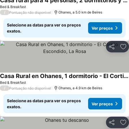
Casa rural para 4 personas, 2 dormitorios y terraza sombreada - El Cortijo Escondido, La Uva
Bed & Breakfast
/
Ohanes, a 5.0 km de Beires
Pontuação não disponível
Selecione as datas para ver os preços
Ver preços
exatos.
Partilhar
Ad
Casa Rural en Ohanes, 1 dormitorio - El Cortijo Escondido, La Rosa
Bed & Breakfast
/
Ohanes, a 4.9 km de Beires
Pontuação não disponível
Selecione as datas para ver os preços
Ver preços
exatos.
Partilhar
Ad