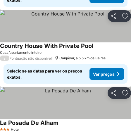
exatos.
Partilhar
Ad
Country House With Private Pool
Casa/apartamento inteiro
/
Canjáyar, a 5.5 km de Beires
Pontuação não disponível
Selecione as datas para ver os preços
Ver preços
exatos.
Partilhar
Ad
La Posada De Alham
Hotel